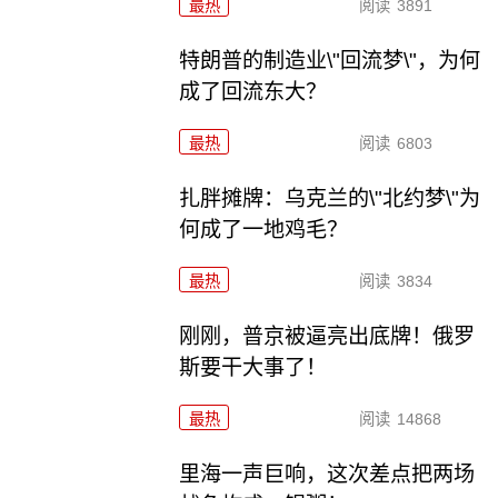
最热
阅读
3891
特朗普的制造业\"回流梦\"，为何
成了回流东大？
最热
阅读
6803
扎胖摊牌：乌克兰的\"北约梦\"为
何成了一地鸡毛？
最热
阅读
3834
刚刚，普京被逼亮出底牌！俄罗
斯要干大事了！
最热
阅读
14868
里海一声巨响，这次差点把两场