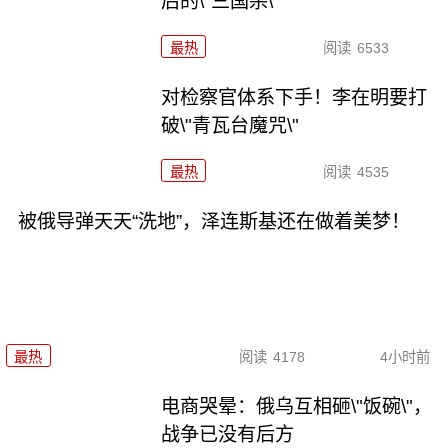
后的\"三国杀\"
最热
阅读
6533
对检察官体系下手！李在明要打
破\"青瓦台魔咒\"
最热
阅读
4535
被俄导弹天天“洗地”，泽连斯基还在做着美梦！
最热
阅读
4178
4小时前
电商哭晕：俄乌互相砸\"饭碗\"，
战争已没有后方