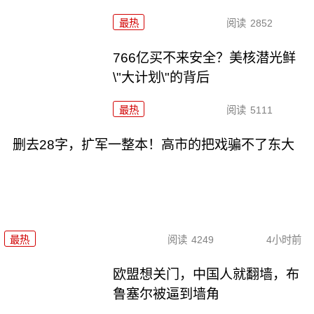
最热
阅读
2852
766亿买不来安全？美核潜光鲜
\"大计划\"的背后
最热
阅读
5111
删去28字，扩军一整本！高市的把戏骗不了东大
最热
阅读
4249
4小时前
欧盟想关门，中国人就翻墙，布
鲁塞尔被逼到墙角