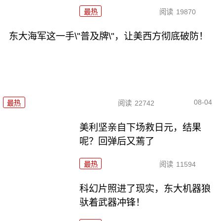
最热
阅读
19870
东大海军这一手\"普及牌\"，让美西方彻底破防！
08-04
最热
阅读
22742
美利坚亲自下场救日元，结果
呢？回弹后又蔫了
最热
阅读
11594
科幻片照进了现实，东大机器狼
驮着武器冲锋！