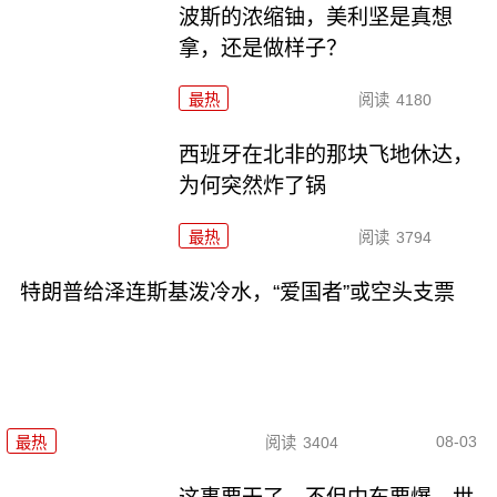
波斯的浓缩铀，美利坚是真想
拿，还是做样子？
最热
阅读
4180
西班牙在北非的那块飞地休达，
为何突然炸了锅
最热
阅读
3794
特朗普给泽连斯基泼冷水，“爱国者”或空头支票
08-03
最热
阅读
3404