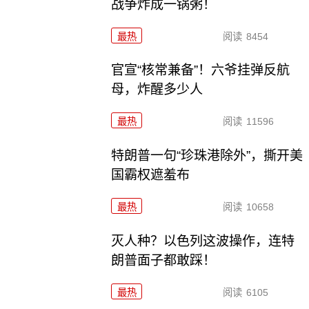
战争炸成一锅粥！
最热
阅读
8454
官宣“核常兼备”！六爷挂弹反航
母，炸醒多少人
最热
阅读
11596
特朗普一句“珍珠港除外”，撕开美
国霸权遮羞布
最热
阅读
10658
灭人种？以色列这波操作，连特
朗普面子都敢踩！
最热
阅读
6105