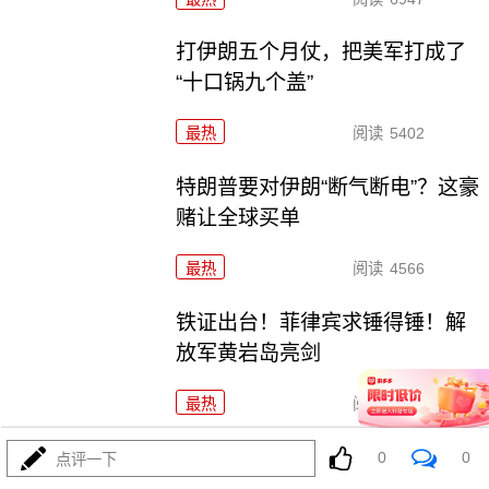
打伊朗五个月仗，把美军打成了
“十口锅九个盖”
最热
阅读
5402
特朗普要对伊朗“断气断电”？这豪
赌让全球买单
最热
阅读
4566
铁证出台！菲律宾求锤得锤！解
放军黄岩岛亮剑
最热
阅读
22127
五万人一夜破城，欧盟真怕了！
0
0
点评一下
特朗普拿美国说事