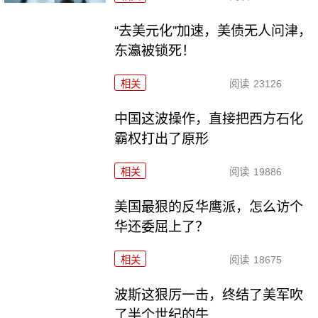
“去美元化”加速，美债无人问津，
东瀛被锁死！
相关
阅读
23126
中国这波操作，直接把西方石化
霸权打出了原形
相关
阅读
19886
美国最狠的反华鹰派，怎么访个
华还委屈上了？
相关
阅读
18675
波斯这狠厉一击，终结了美军吹
了半个世纪的牛