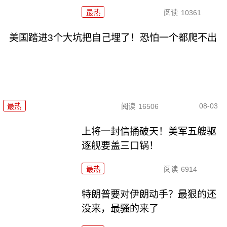
最热
阅读
10361
美国踏进3个大坑把自己埋了！恐怕一个都爬不出
08-03
最热
阅读
16506
上将一封信捅破天！美军五艘驱
逐舰要盖三口锅！
最热
阅读
6914
特朗普要对伊朗动手？最狠的还
没来，最骚的来了