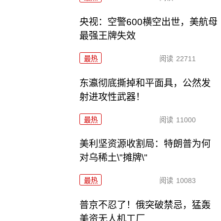
央视：空警600横空出世，美航母
最强王牌失效
最热
阅读
22711
东瀛彻底撕掉和平面具，公然发
射进攻性武器！
最热
阅读
11000
美利坚资源收割局：特朗普为何
对乌稀土\"摊牌\"
最热
阅读
10083
普京不忍了！俄突破禁忌，猛轰
美资无人机工厂