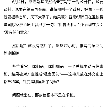
6月4日，泽连斯基突然给普京写了一封公开信，说要
谈判，说要在第三国会面，说得那叫一个诚恳，好像下一秒
就要握手言和、天下太平了。结果呢？普京6月5日在圣彼得
堡国际经济论坛上就甩了一句：‍“粗鲁无礼。”‍ 还说现在会面
“没有任何意义”。
然后呢？就没有然后了。整整72小时，俄乌高层之间
彻底断联。
各位看官，你们品，你们细品。一个总统主动写信求
和，结果被对方定性成“粗鲁无礼”——这事儿放在外交史上
都算稀罕。到底是哪里出了问题？
问题就出在，那封信根本不是在求和。