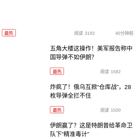
最热
阅读
3193
40分钟前
五角大楼这操作！美军报告称中
国导弹不如伊朗？
最热
阅读
1582
炸疯了！俄乌互掀“仓库战”，28
枚导弹全拦不住
最热
阅读
1500
伊朗赢了？这是特朗普给革命卫
队下“精准毒计”