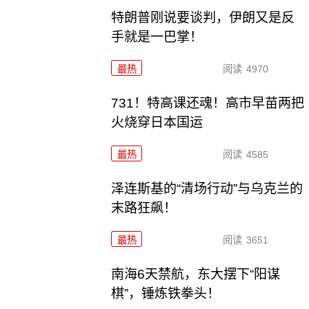
特朗普刚说要谈判，伊朗又是反
手就是一巴掌！
最热
阅读
4970
731！特高课还魂！高市早苗两把
火烧穿日本国运
最热
阅读
4585
泽连斯基的“清场行动”与乌克兰的
末路狂飙！
最热
阅读
3651
南海6天禁航，东大摆下“阳谋
棋”，锤炼铁拳头！