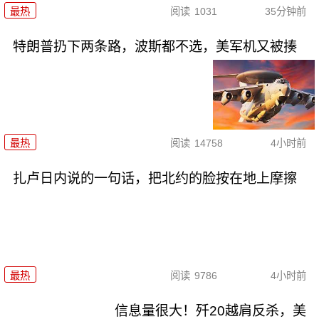
最热
阅读
1031
35分钟前
特朗普扔下两条路，波斯都不选，美军机又被揍
最热
阅读
14758
4小时前
扎卢日内说的一句话，把北约的脸按在地上摩擦
最热
阅读
9786
4小时前
信息量很大！歼20越肩反杀，美