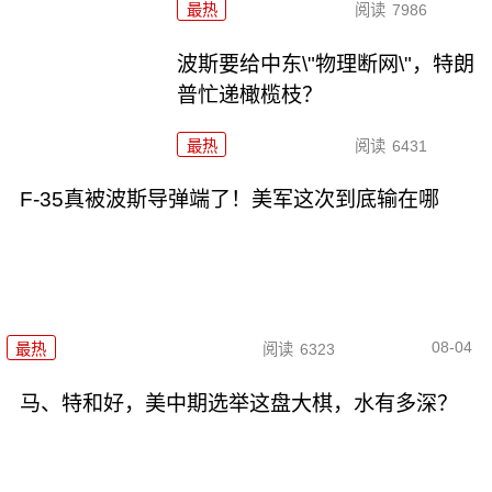
最热
阅读
7986
波斯要给中东\"物理断网\"，特朗
普忙递橄榄枝？
最热
阅读
6431
F-35真被波斯导弹端了！美军这次到底输在哪
08-04
最热
阅读
6323
马、特和好，美中期选举这盘大棋，水有多深？