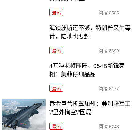
最热
阅读
8585
海锁波斯还不够，特朗普又生毒
计，陆地也要封
最热
阅读
8399
4万吨老将压阵，054B新锐亮
相：美菲仔细品品
最热
阅读
8177
吞金巨兽折翼加州：美利坚军工
\"里外掏空\"困局
最热
阅读
6246