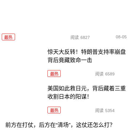
08-05
最热
阅读
6827
惊天大反转！特朗普支持率崩盘
背后竟藏致命一击
最热
阅读
6589
美国如此救日元，背后藏着三重
收割日本的阳谋！
最热
阅读
5354
前方在打仗，后方在“清场”，这仗还怎么打？