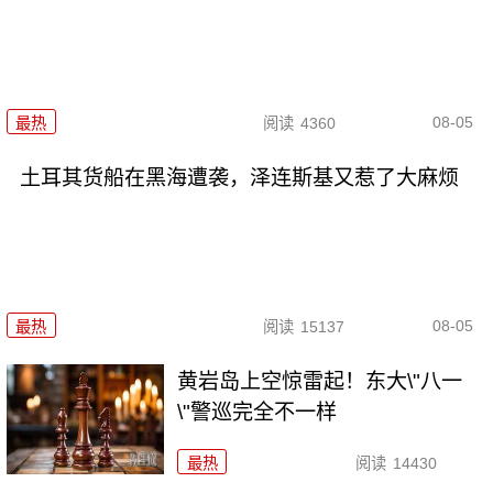
08-05
最热
阅读
4360
土耳其货船在黑海遭袭，泽连斯基又惹了大麻烦
08-05
最热
阅读
15137
黄岩岛上空惊雷起！东大\"八一
\"警巡完全不一样
最热
阅读
14430