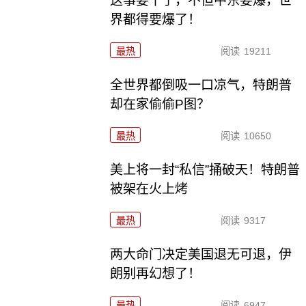
这事要干了，不但中东要爆，世
界都得要爆了！
最热
阅读
19211
全世界都倒吸一口凉气，特朗普
却在家偷偷P图？
最热
阅读
10650
美上将一封“私信”捅破天！特朗普
被架在火上烤
最热
阅读
9317
两大命门决定美国退无可退，伊
朗别再幻想了！
最热
阅读
6947