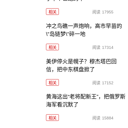
相关
阅读
17955
冲之鸟礁一声炮响，高市早苗的
\"岛链梦\"碎一地
相关
阅读
17314
美伊停火是幌子？穆杰塔巴回
信，把中东棋盘掀了
相关
阅读
17152
黄海这出“老将配新王”，把俄罗斯
海军看沉默了
相关
阅读
15884