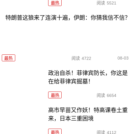
最热
阅读
5521
特朗普这狼来了连演十遍，伊朗：你猜我信不信？
08-03
最热
阅读
4722
政治自杀！菲律宾防长，你这是
在给菲律宾掘墓！
最热
阅读
6654
高市早苗又作妖！特高课卷土重
来，日本三重困境
最热
阅读
4112