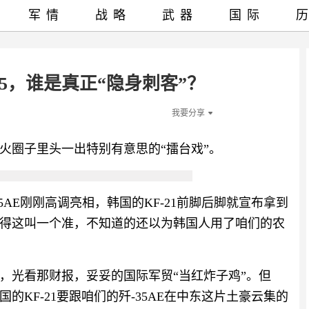
军情
战略
武器
国际
35，谁是真正“隐身刺客”？
我要分享
火圈子里头一出特别有意思的“擂台戏”。
AE刚刚高调亮相，韩国的KF-21前脚后脚就宣布拿到
得这叫一个准，不知道的还以为韩国人用了咱们的农
，光看那财报，妥妥的国际军贸“当红炸子鸡”。但
KF-21要跟咱们的歼-35AE在中东这片土豪云集的