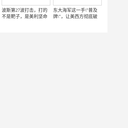
波斯第27波打击，打的
东大海军这一手\"普及
不是靶子，是美利坚命
牌\"，让美西方彻底破
门
防！