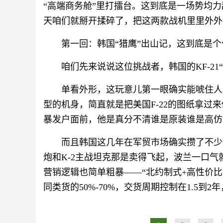
“高端商务舱”里打擂台。这到底是一场势均力
天咱们就掰开揉碎了，把这两款战机里里外外
第一回：韩国“猎鹰”出山记，这到底是
咱们先来说说这位挑战者，韩国的KF-21
单看外形，这玩意儿第一眼确实能唬住人
型的机身，简直就是把美国F-22的图纸拿过
暴发户面前，他是真分不清谁是原装谁是高仿
而且韩国这几年在军贸市场确实攒了不少
炮和K-2主战坦克那是卖得飞起，波兰一口
营销逻辑也简单粗暴——“北约制式+高性价
同类货的50%-70%，交货周期控制在1.5到