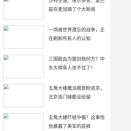
沙特王储、埃尔多安、夏巴
兹在麦加搞了个大新闻
一场被世界遗忘的战争，正
在刷新所有人的认知
三国歃血为盟剑指何方？中
东大棋有人坐不住了！
五角大楼鹰派翘首盼进京，
北京连门缝都没给留
五角大楼吓唬中俄？这事恰
恰暴露了美军的底裤