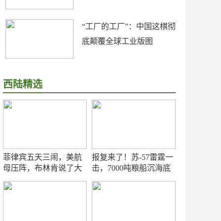
“工厂的工厂”：中国这棋彻
底颠覆全球工业版图
西陆精选
菲律宾五天三闹，美航
报复来了！苏-57雷霆一
母压阵，布林肯说了大
击，7000吨粮船沉海底
实话