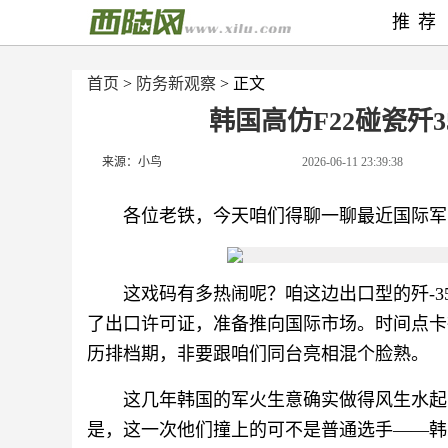
推荐
首页
>
防务新观察
> 正文
韩国高仿F22碰瓷歼
来源：小鸟
2026-06-11 23:39:38
各位老铁，今天咱们得聊一聊最近国际军
这戏码有多热闹呢？咱这边出口型的歼-35
了出口许可证，准备推向国际市场。时间点卡
历排档期，非要跟咱们同台亮相混个脸熟。
这几年韩国的军火生意确实做得风生水起
是，这一次他们撞上的可不是普通选手——韩国的