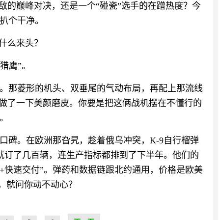
敌的巅峰对决，还是一个“碰瓷”选手的在蹭热度？今
扒个干净。
个什么来头？
“猎鹰”。
。那菱形的机头、双垂尾的气动布局，再配上那流线
来做了一下美颜磨皮。你要是把这俩战机摆在不懂行的
。
口碑。在欧洲那旮旯，趁着俄乌冲突，K-9自行榴弹
气就订了几百辆，连生产指标都排到了下半年。他们的
比+快速交付”。弹药和数据链跟北约通用，价格是欧美
2年，就问你动不动心？