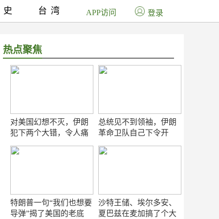
历史
台湾
APP访问
登录
热点聚焦
对美国幻想不灭，伊朗
总统见不到领袖，伊朗
犯下两个大错，令人痛
革命卫队自己下令开
心！
打？
特朗普一句“我们也想要
沙特王储、埃尔多安、
导弹”揭了美国的老底
夏巴兹在麦加搞了个大