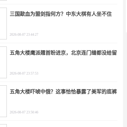
三国歃血为盟剑指何方？中东大棋有人坐不住
了！
2026-08-07 23:44:27
五角大楼鹰派翘首盼进京，北京连门缝都没给留
2026-08-07 23:57:53
五角大楼吓唬中俄？这事恰恰暴露了美军的底裤
2026-08-07 23:50:46