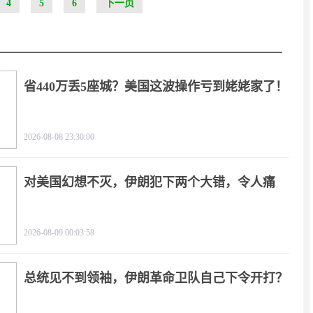
4
5
6
下一页
省440万丢5座城？美国这波操作亏到姥姥家了！
2026-08-08 23:30:00
对美国幻想不灭，伊朗犯下两个大错，令人痛
心！
2026-08-09 00:03:58
总统见不到领袖，伊朗革命卫队自己下令开打？