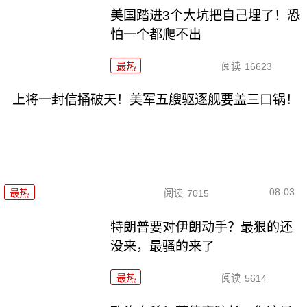
美国踏进3个大坑把自己埋了！恐
怕一个都爬不出
最热
阅读
16623
上将一封信捅破天！美军五艘驱逐舰要盖三口锅！
08-03
最热
阅读
7015
特朗普要对伊朗动手？最狠的还
没来，最骚的来了
最热
阅读
5614