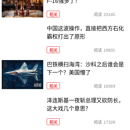
F-16强多了！
相关
阅读
23145
中国这波操作，直接把西方石化
霸权打出了原形
相关
阅读
19931
巴铁横扫海湾：沙科之后谁会是
下一个？美国懵了
相关
阅读
18369
泽连斯基一夜斩总理又砍防长，
这大戏几个意思？
相关
阅读
17328