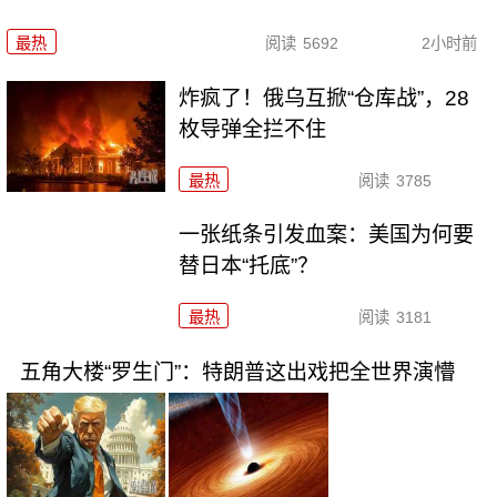
最热
阅读
5692
2小时前
炸疯了！俄乌互掀“仓库战”，28
枚导弹全拦不住
最热
阅读
3785
一张纸条引发血案：美国为何要
替日本“托底”？
最热
阅读
3181
五角大楼“罗生门”：特朗普这出戏把全世界演懵