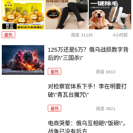
最热
阅读
31145
4小时前
125万还是5万？俄乌战损数字背
后的\"三国杀\"
最热
阅读
6810
对检察官体系下手！李在明要打
破\"青瓦台魔咒\"
最热
阅读
4821
电商哭晕：俄乌互相砸\"饭碗\"，
战争已没有后方