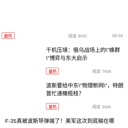
08-04
最热
阅读
8091
千机压境：俄乌战场上的\"蜂群
\"博弈与东大启示
最热
阅读
7848
波斯要给中东\"物理断网\"，特朗
普忙递橄榄枝？
最热
阅读
6566
F-35真被波斯导弹端了！美军这次到底输在哪