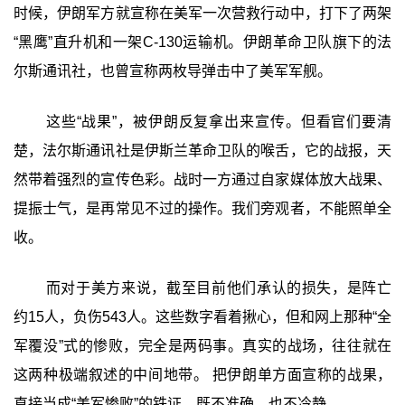
时候，伊朗军方就宣称在美军一次营救行动中，打下了两架
“黑鹰”直升机和一架C-130运输机。伊朗革命卫队旗下的法
尔斯通讯社，也曾宣称两枚导弹击中了美军军舰。
这些“战果”，被伊朗反复拿出来宣传。但看官们要清
楚，法尔斯通讯社是伊斯兰革命卫队的喉舌，它的战报，天
然带着强烈的宣传色彩。战时一方通过自家媒体放大战果、
提振士气，是再常见不过的操作。我们旁观者，不能照单全
收。
而对于美方来说，截至目前他们承认的损失，是阵亡
约15人，负伤543人。这些数字看着揪心，但和网上那种“全
军覆没”式的惨败，完全是两码事。真实的战场，往往就在
这两种极端叙述的中间地带。 把伊朗单方面宣称的战果，
直接当成“美军惨败”的铁证，既不准确，也不冷静。