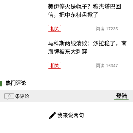
美伊停火是幌子？穆杰塔巴回
信，把中东棋盘掀了
相关
阅读
17235
马科斯两线溃败：沙拉稳了，南
海牌被东大刺穿
相关
阅读
16347
热门评论
登陆
0
条评论
我来说两句