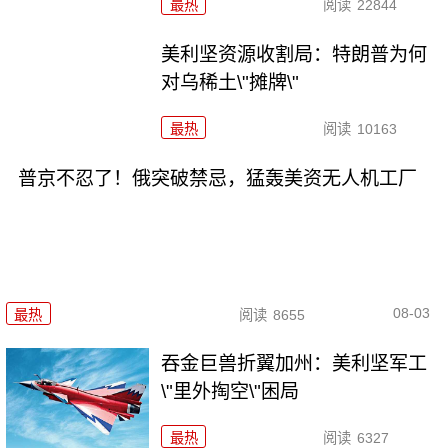
最热
阅读
22844
美利坚资源收割局：特朗普为何
对乌稀土\"摊牌\"
最热
阅读
10163
普京不忍了！俄突破禁忌，猛轰美资无人机工厂
08-03
最热
阅读
8655
吞金巨兽折翼加州：美利坚军工
\"里外掏空\"困局
最热
阅读
6327