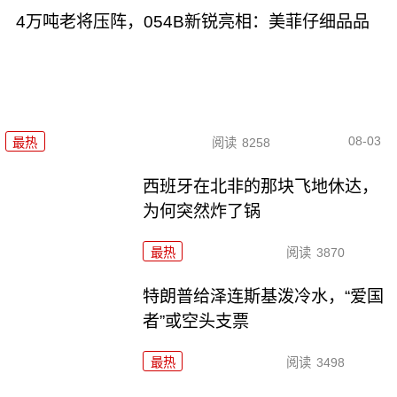
4万吨老将压阵，054B新锐亮相：美菲仔细品品
08-03
最热
阅读
8258
西班牙在北非的那块飞地休达，
为何突然炸了锅
最热
阅读
3870
特朗普给泽连斯基泼冷水，“爱国
者”或空头支票
最热
阅读
3498