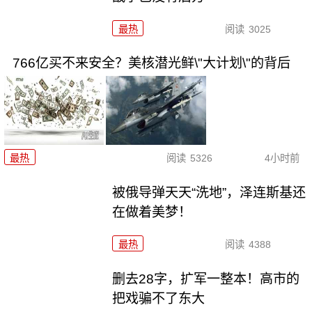
最热
阅读
3025
766亿买不来安全？美核潜光鲜\"大计划\"的背后
最热
阅读
5326
4小时前
被俄导弹天天“洗地”，泽连斯基还
在做着美梦！
最热
阅读
4388
删去28字，扩军一整本！高市的
把戏骗不了东大