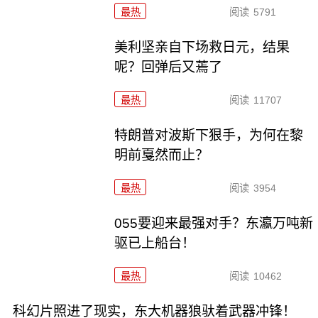
最热
阅读
5791
美利坚亲自下场救日元，结果
呢？回弹后又蔫了
最热
阅读
11707
特朗普对波斯下狠手，为何在黎
明前戛然而止？
最热
阅读
3954
055要迎来最强对手？东瀛万吨新
驱已上船台！
最热
阅读
10462
科幻片照进了现实，东大机器狼驮着武器冲锋！