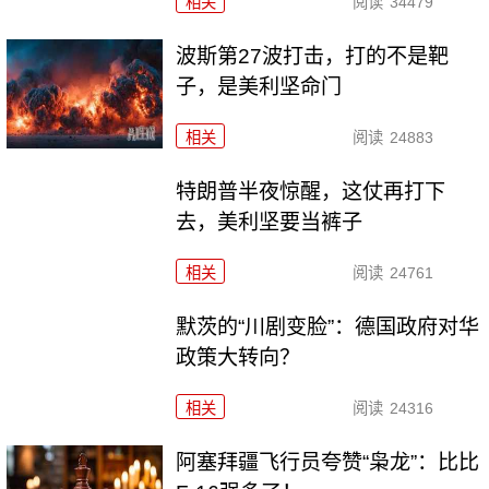
相关
阅读
34479
波斯第27波打击，打的不是靶
子，是美利坚命门
相关
阅读
24883
特朗普半夜惊醒，这仗再打下
去，美利坚要当裤子
相关
阅读
24761
默茨的“川剧变脸”：德国政府对华
政策大转向？
相关
阅读
24316
阿塞拜疆飞行员夸赞“枭龙”：比比