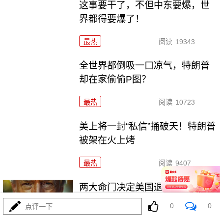
这事要干了，不但中东要爆，世
界都得要爆了！
最热
阅读
19343
全世界都倒吸一口凉气，特朗普
却在家偷偷P图？
最热
阅读
10723
美上将一封“私信”捅破天！特朗普
被架在火上烤
最热
阅读
9407
两大命门决定美国退无可退，伊
朗别再幻想了！
0
0
点评一下