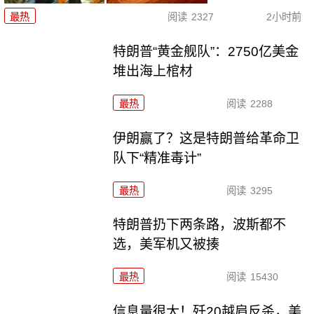
最热
阅读
2327
2小时前
特朗普“黄金舰队”：2750亿美金
堆出海上棺材
最热
阅读
2288
伊朗赢了？这是特朗普给革命卫
队下“精准毒计”
最热
阅读
3295
特朗普扔下两条路，波斯都不
选，美军机又被揍
最热
阅读
15430
信息量很大！歼20越肩反杀，美