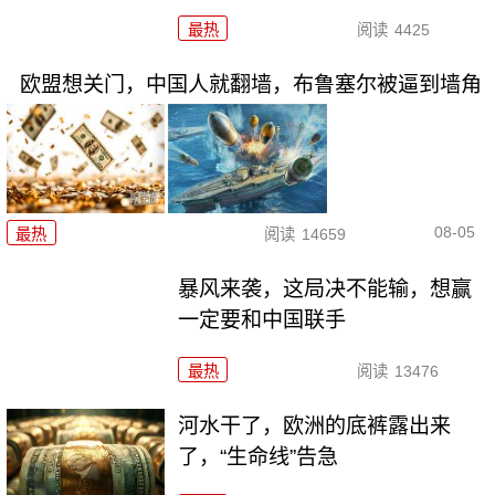
最热
阅读
4425
欧盟想关门，中国人就翻墙，布鲁塞尔被逼到墙角
08-05
最热
阅读
14659
暴风来袭，这局决不能输，想赢
一定要和中国联手
最热
阅读
13476
河水干了，欧洲的底裤露出来
了，“生命线”告急