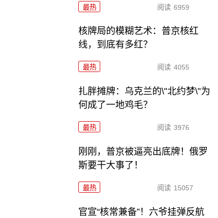
最热
阅读
6959
核牌局的模糊艺术：普京核红
线，到底有多红？
最热
阅读
4055
扎胖摊牌：乌克兰的\"北约梦\"为
何成了一地鸡毛？
最热
阅读
3976
刚刚，普京被逼亮出底牌！俄罗
斯要干大事了！
最热
阅读
15057
官宣“核常兼备”！六爷挂弹反航