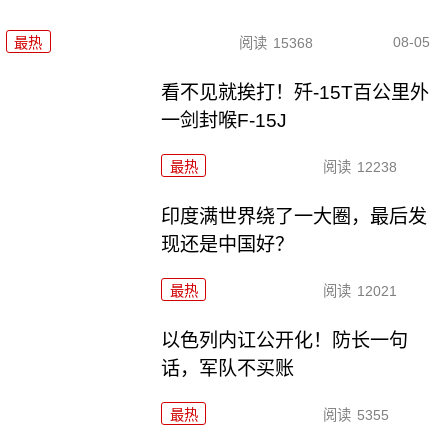
08-05
最热
阅读
15368
看不见就挨打！歼-15T百公里外
一剑封喉F-15J
最热
阅读
12238
印度满世界绕了一大圈，最后发
现还是中国好？
最热
阅读
12021
以色列内讧公开化！防长一句
话，军队不买账
最热
阅读
5355