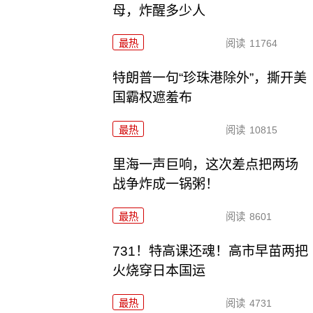
母，炸醒多少人
最热
阅读
11764
特朗普一句“珍珠港除外”，撕开美
国霸权遮羞布
最热
阅读
10815
里海一声巨响，这次差点把两场
战争炸成一锅粥！
最热
阅读
8601
731！特高课还魂！高市早苗两把
火烧穿日本国运
最热
阅读
4731