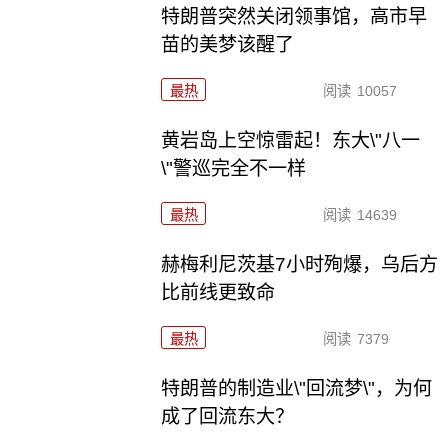
特朗普突然关闭领事馆，高市早
苗的美梦该醒了
最热
阅读
10057
黄岩岛上空惊雷起！东大\"八一
\"警巡完全不一样
最热
阅读
14639
赫梅利尼茨基7小时殉爆，乌后方
比前线更致命
最热
阅读
7379
特朗普的制造业\"回流梦\"，为何
成了回流东大？