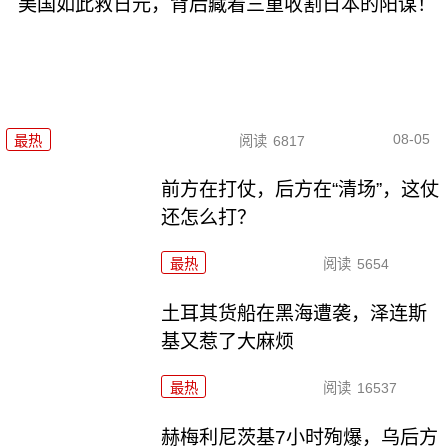
美国如此救日元，背后藏着三重收割日本的阳谋！
08-05
最热
阅读
6817
前方在打仗，后方在“清场”，这仗
还怎么打？
最热
阅读
5654
土耳其货船在黑海遭袭，泽连斯
基又惹了大麻烦
最热
阅读
16537
赫梅利尼茨基7小时殉爆，乌后方