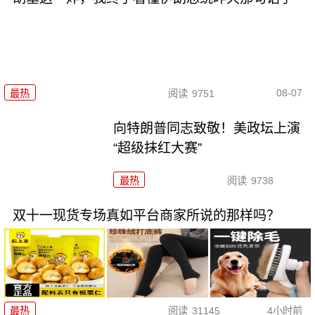
08-07
最热
阅读
9751
向特朗普同志致敬！美政坛上演
“超级抹红大赛”
最热
阅读
9738
双十一现货专场真如平台商家所说的那样吗？
最热
阅读
31145
4小时前