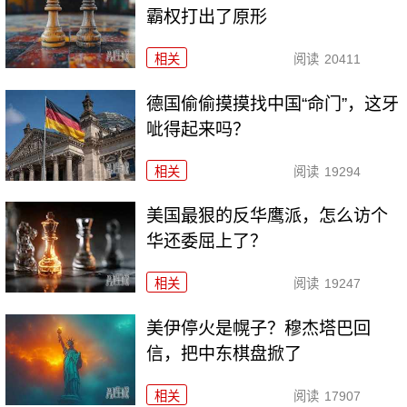
霸权打出了原形
相关
阅读
20411
德国偷偷摸摸找中国“命门”，这牙
呲得起来吗？
相关
阅读
19294
美国最狠的反华鹰派，怎么访个
华还委屈上了？
相关
阅读
19247
美伊停火是幌子？穆杰塔巴回
信，把中东棋盘掀了
相关
阅读
17907