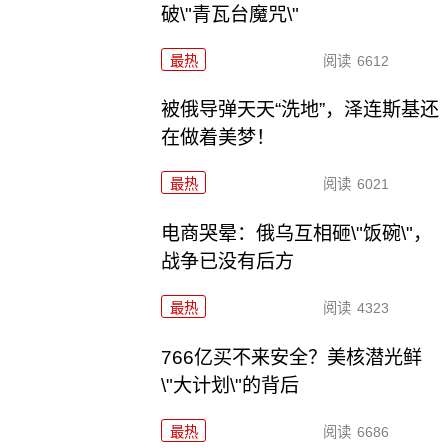
破\"青瓦台魔咒\"
最热
阅读
6612
被俄导弹天天“洗地”，泽连斯基还
在做着美梦！
最热
阅读
6021
电商哭晕：俄乌互相砸\"饭碗\"，
战争已没有后方
最热
阅读
4323
766亿买不来安全？美核潜光鲜
\"大计划\"的背后
最热
阅读
6686