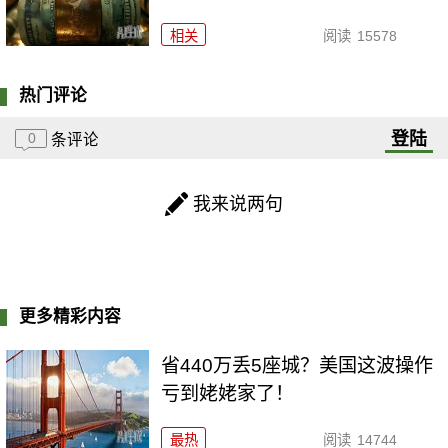
相关
阅读
15578
热门评论
登陆
0
条评论
我来说两句
更多精彩内容
省440万丢5座城？美国这波操作
亏到姥姥家了！
最热
阅读
14744