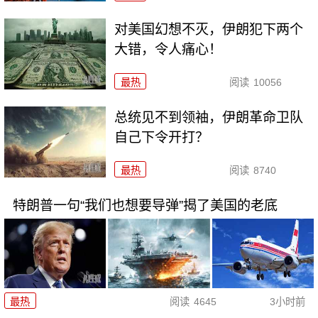
对美国幻想不灭，伊朗犯下两个
大错，令人痛心！
最热
阅读
10056
总统见不到领袖，伊朗革命卫队
自己下令开打？
最热
阅读
8740
特朗普一句“我们也想要导弹”揭了美国的老底
最热
阅读
4645
3小时前