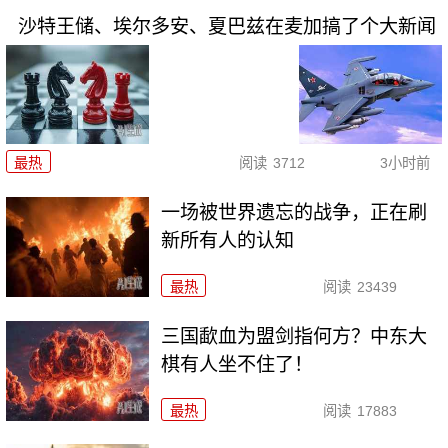
沙特王储、埃尔多安、夏巴兹在麦加搞了个大新闻
最热
阅读
3712
3小时前
一场被世界遗忘的战争，正在刷
新所有人的认知
最热
阅读
23439
三国歃血为盟剑指何方？中东大
棋有人坐不住了！
最热
阅读
17883