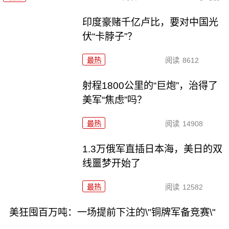
印度豪赌千亿卢比，要对中国光
伏“卡脖子”？
最热
阅读
8612
射程1800公里的“巨炮”，治得了
美军“焦虑”吗？
最热
阅读
14908
1.3万俄军直插日本海，美日的双
线噩梦开始了
最热
阅读
12582
美狂囤百万吨：一场提前下注的\"铜牌军备竞赛\"