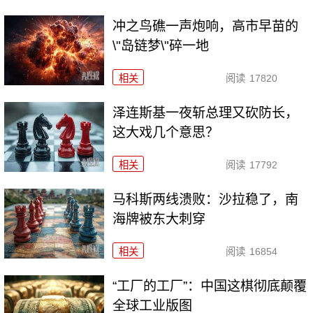
冲之鸟礁一声炮响，高市早苗的
\"岛链梦\"碎一地
相关
阅读
17820
泽连斯基一夜斩总理又砍防长，
这大戏几个意思？
相关
阅读
17792
马科斯两线溃败：沙拉稳了，南
海牌被东大刺穿
相关
阅读
16854
“工厂的工厂”：中国这棋彻底颠覆
全球工业版图