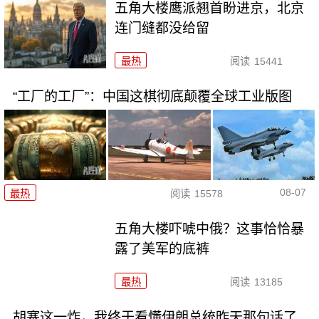
五角大楼鹰派翘首盼进京，北京
连门缝都没给留
最热
阅读
15441
“工厂的工厂”：中国这棋彻底颠覆全球工业版图
08-07
最热
阅读
15578
五角大楼吓唬中俄？这事恰恰暴
露了美军的底裤
最热
阅读
13185
胡塞这一炸，我终于看懂伊朗总统昨天那句话了