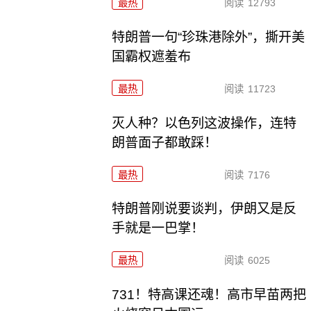
最热
阅读
12793
特朗普一句“珍珠港除外”，撕开美
国霸权遮羞布
最热
阅读
11723
灭人种？以色列这波操作，连特
朗普面子都敢踩！
最热
阅读
7176
特朗普刚说要谈判，伊朗又是反
手就是一巴掌！
最热
阅读
6025
731！特高课还魂！高市早苗两把