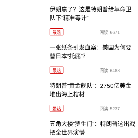
伊朗赢了？这是特朗普给革命卫
队下“精准毒计”
最热
阅读
6671
一张纸条引发血案：美国为何要
替日本“托底”？
最热
阅读
6488
特朗普“黄金舰队”：2750亿美金
堆出海上棺材
最热
阅读
5237
五角大楼“罗生门”：特朗普这出戏
把全世界演懵