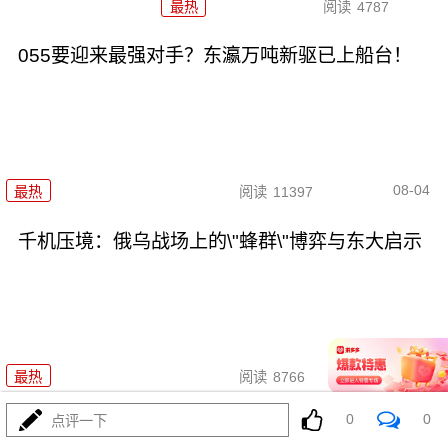
最热
阅读
4787
055要迎来最强对手？东瀛万吨新驱已上船台！
08-04
最热
阅读
11397
千机压境：俄乌战场上的\"蜂群\"博弈与东大启示
08-04
最热
阅读
8766
0
0
点评一下
算了不打了？特朗普这脚刹车，把全世界都晃吐了