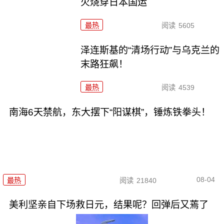
火烧穿日本国运
最热
阅读
5605
泽连斯基的“清场行动”与乌克兰的
末路狂飙！
最热
阅读
4539
南海6天禁航，东大摆下“阳谋棋”，锤炼铁拳头！
08-04
最热
阅读
21840
美利坚亲自下场救日元，结果呢？回弹后又蔫了