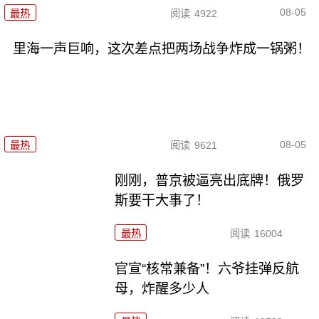
08-05
最热
阅读
4922
里海一声巨响，这次差点把两场战争炸成一锅粥！
08-05
最热
阅读
9621
刚刚，普京被逼亮出底牌！俄罗
斯要干大事了！
最热
阅读
16004
官宣“核常兼备”！六爷挂弹反航
母，炸醒多少人