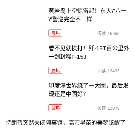
黄岩岛上空惊雷起！东大\"八一
\"警巡完全不一样
最热
阅读
15856
看不见就挨打！歼-15T百公里外
一剑封喉F-15J
最热
阅读
13433
印度满世界绕了一大圈，最后发
现还是中国好？
最热
阅读
13079
特朗普突然关闭领事馆，高市早苗的美梦该醒了