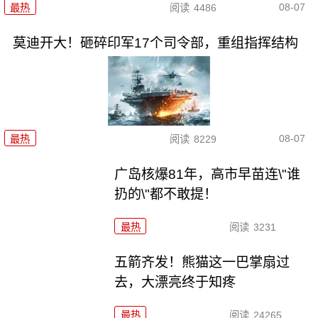
08-07
最热
阅读
4486
莫迪开大！砸碎印军17个司令部，重组指挥结构
08-07
最热
阅读
8229
广岛核爆81年，高市早苗连\"谁
扔的\"都不敢提！
最热
阅读
3231
五箭齐发！熊猫这一巴掌扇过
去，大漂亮终于知疼
最热
阅读
24265