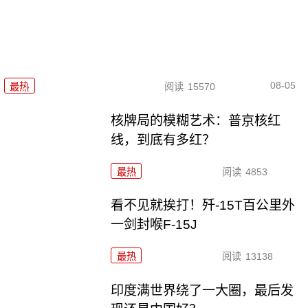
08-05
最热
阅读
15570
核牌局的模糊艺术：普京核红
线，到底有多红？
最热
阅读
4853
看不见就挨打！歼-15T百公里外
一剑封喉F-15J
最热
阅读
13138
印度满世界绕了一大圈，最后发