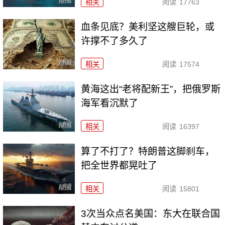
相关
阅读
17763
血条见底？美利坚这艘巨轮，或
许撑不了多久了
相关
阅读
17574
黄海这出“老将配新王”，把俄罗斯
海军看沉默了
相关
阅读
16397
算了不打了？特朗普这脚刹车，
把全世界都晃吐了
相关
阅读
15801
3次当众点名美国：东大在联合国