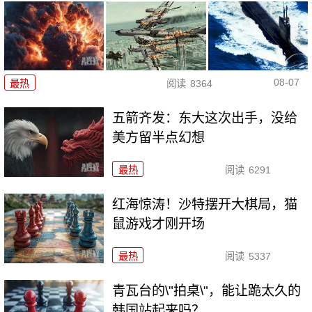
08-07
最热
阅读
8364
五箭齐发：东大这次出手，没给
美方留半点幻想
最热
阅读
6291
红海惊涛！沙特摆开大棋局，猫
鼠游戏才刚开场
最热
阅读
5337
青瓦台的\"拍桌\"，能让跪太久的
韩国站起来吗？