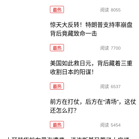
最热
阅读
8055
惊天大反转！特朗普支持率崩盘
背后竟藏致命一击
最热
阅读
7700
美国如此救日元，背后藏着三重
收割日本的阳谋！
最热
阅读
6537
前方在打仗，后方在“清场”，这仗
还怎么打？
最热
阅读
5454