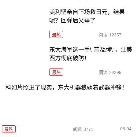
美利坚亲自下场救日元，结果
呢？回弹后又蔫了
最热
阅读
12357
东大海军这一手\"普及牌\"，让美
西方彻底破防！
最热
阅读
24295
科幻片照进了现实，东大机器狼驮着武器冲锋！
08-04
最热
阅读
8771