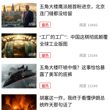
五角大楼鹰派翘首盼进京，北京
连门缝都没给留
最热
阅读
13455
“工厂的工厂”：中国这棋彻底颠覆
全球工业版图
最热
阅读
13184
五角大楼吓唬中俄？这事恰恰暴
露了美军的底裤
最热
阅读
11249
胡塞这一炸，我终于看懂伊朗总
统昨天那句话了