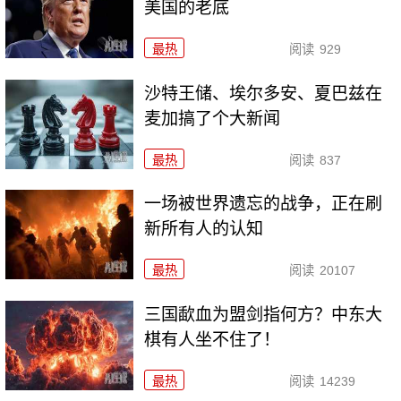
美国的老底
最热
阅读
929
沙特王储、埃尔多安、夏巴兹在
麦加搞了个大新闻
最热
阅读
837
一场被世界遗忘的战争，正在刷
新所有人的认知
最热
阅读
20107
三国歃血为盟剑指何方？中东大
棋有人坐不住了！
最热
阅读
14239