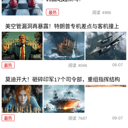
最热
阅读
4986
美空管漏洞再暴露！特朗普专机差点与客机撞上
08-07
最热
阅读
4046
莫迪开大！砸碎印军17个司令部，重组指挥结构
08-07
最热
阅读
7687