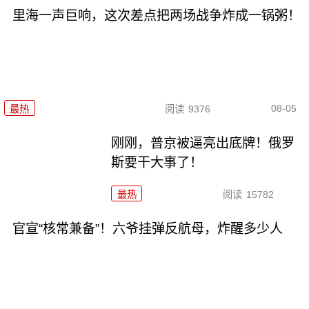
里海一声巨响，这次差点把两场战争炸成一锅粥！
08-05
最热
阅读
9376
刚刚，普京被逼亮出底牌！俄罗
斯要干大事了！
最热
阅读
15782
官宣“核常兼备”！六爷挂弹反航母，炸醒多少人