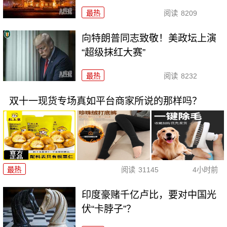
最热
阅读
8209
向特朗普同志致敬！美政坛上演
“超级抹红大赛”
最热
阅读
8232
双十一现货专场真如平台商家所说的那样吗？
最热
阅读
31145
4小时前
印度豪赌千亿卢比，要对中国光
伏“卡脖子”？