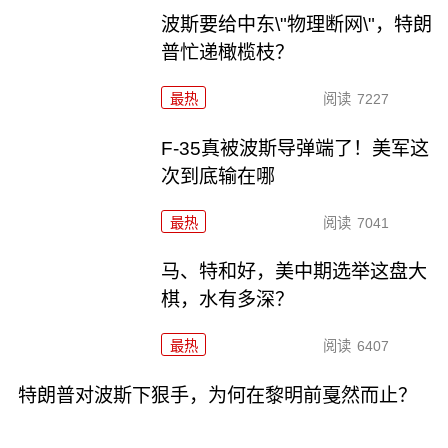
波斯要给中东\"物理断网\"，特朗
普忙递橄榄枝？
最热
阅读
7227
F-35真被波斯导弹端了！美军这
次到底输在哪
最热
阅读
7041
马、特和好，美中期选举这盘大
棋，水有多深？
最热
阅读
6407
特朗普对波斯下狠手，为何在黎明前戛然而止？