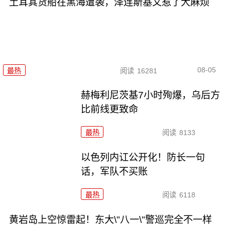
土耳其货船在黑海遭袭，泽连斯基又惹了大麻烦
08-05
最热
阅读
16281
赫梅利尼茨基7小时殉爆，乌后方
比前线更致命
最热
阅读
8133
以色列内讧公开化！防长一句
话，军队不买账
最热
阅读
6118
黄岩岛上空惊雷起！东大\"八一\"警巡完全不一样