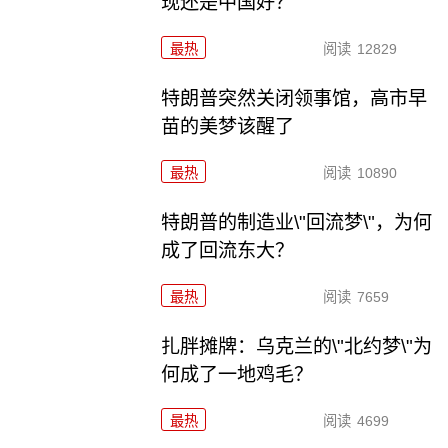
现还是中国好？
最热
阅读
12829
特朗普突然关闭领事馆，高市早
苗的美梦该醒了
最热
阅读
10890
特朗普的制造业\"回流梦\"，为何
成了回流东大？
最热
阅读
7659
扎胖摊牌：乌克兰的\"北约梦\"为
何成了一地鸡毛？
最热
阅读
4699