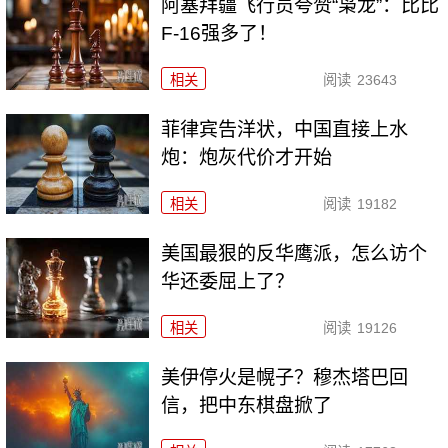
阿塞拜疆飞行员夸赞“枭龙”：比比
F-16强多了！
相关
阅读
23643
菲律宾告洋状，中国直接上水
炮：炮灰代价才开始
相关
阅读
19182
美国最狠的反华鹰派，怎么访个
华还委屈上了？
相关
阅读
19126
美伊停火是幌子？穆杰塔巴回
信，把中东棋盘掀了