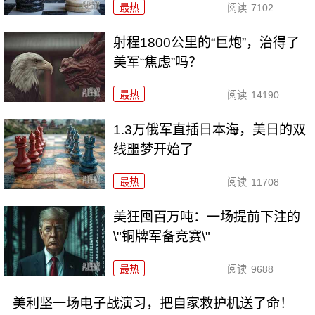
最热
阅读
7102
射程1800公里的“巨炮”，治得了
美军“焦虑”吗？
最热
阅读
14190
1.3万俄军直插日本海，美日的双
线噩梦开始了
最热
阅读
11708
美狂囤百万吨：一场提前下注的
\"铜牌军备竞赛\"
最热
阅读
9688
美利坚一场电子战演习，把自家救护机送了命！