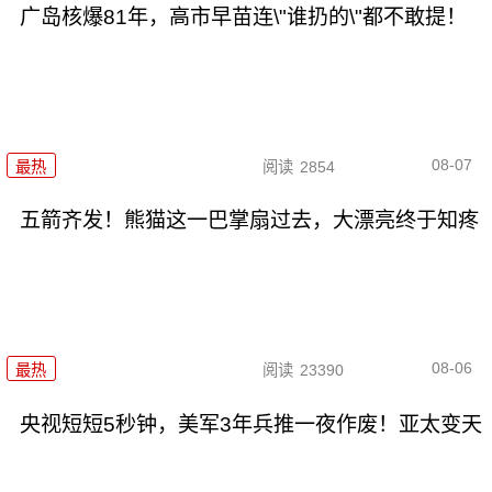
广岛核爆81年，高市早苗连\"谁扔的\"都不敢提！
08-07
最热
阅读
2854
五箭齐发！熊猫这一巴掌扇过去，大漂亮终于知疼
08-06
最热
阅读
23390
央视短短5秒钟，美军3年兵推一夜作废！亚太变天