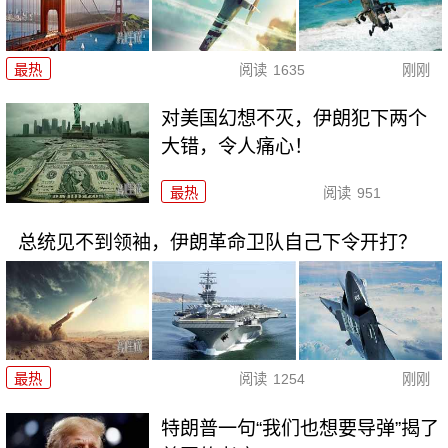
最热
阅读
1635
刚刚
对美国幻想不灭，伊朗犯下两个
大错，令人痛心！
最热
阅读
951
总统见不到领袖，伊朗革命卫队自己下令开打？
最热
阅读
1254
刚刚
特朗普一句“我们也想要导弹”揭了