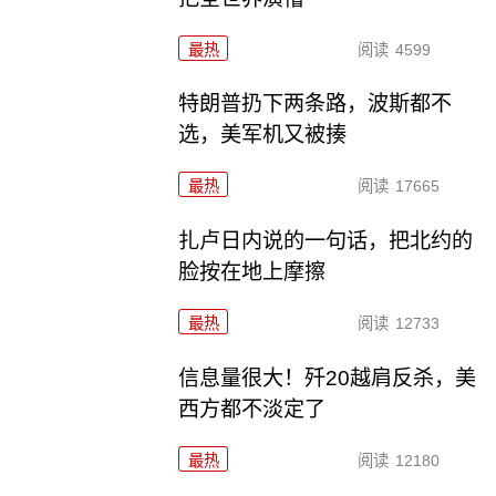
最热
阅读
4599
特朗普扔下两条路，波斯都不
选，美军机又被揍
最热
阅读
17665
扎卢日内说的一句话，把北约的
脸按在地上摩擦
最热
阅读
12733
信息量很大！歼20越肩反杀，美
西方都不淡定了
最热
阅读
12180