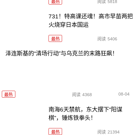
最热
阅读
5818
731！特高课还魂！高市早苗两把
火烧穿日本国运
最热
阅读
5406
泽连斯基的“清场行动”与乌克兰的末路狂飙！
08-04
最热
阅读
4368
南海6天禁航，东大摆下“阳谋
棋”，锤炼铁拳头！
最热
阅读
21394