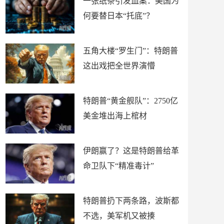
一张纸条引发血案：美国为
何要替日本“托底”？
五角大楼“罗生门”：特朗普
这出戏把全世界演懵
特朗普“黄金舰队”：2750亿
美金堆出海上棺材
伊朗赢了？这是特朗普给革
命卫队下“精准毒计”
特朗普扔下两条路，波斯都
不选，美军机又被揍