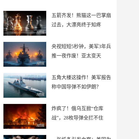
底”？
材
五箭齐发！熊猫这一巴掌扇
过去，大漂亮终于知疼
央视短短5秒钟，美军3年兵
推一夜作废！亚太变天
五角大楼这操作！美军报告
称中国导弹不如伊朗？
炸疯了！俄乌互掀“仓库
战”，28枚导弹全拦不住