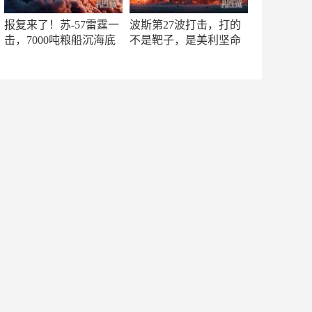
报复来了！苏-57雷霆一
波斯第27波打击，打的
击，7000吨粮船沉海底
不是靶子，是美利坚命
门