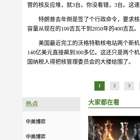
营的核反应堆，就3台。你没看错，3台。这
特朗普去年倒是签了个行政命令，要求核
容量从现在的100吉瓦干到2050年的400
美国最近完工的沃格特勒核电站两个新机
140亿美元直接飙到300多亿。这还只是两
国纳税人得把核管理委员会的大楼给围了。
1
2
3
大家都在看
热点
中美博弈
中美博弈