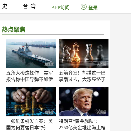
历史
台湾
APP访问
登录
热点聚焦
五角大楼这操作！美军
五箭齐发！熊猫这一巴
报告称中国导弹不如伊
掌扇过去，大漂亮终于
朗？
知疼
一张纸条引发血案：美
特朗普“黄金舰队”：
国为何要替日本“托
2750亿美金堆出海上棺