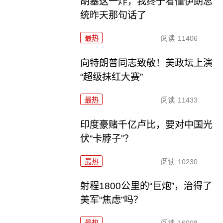
胡塞这一炸，我终于看懂伊朗总
统昨天那句话了
最热
阅读
11406
向特朗普同志致敬！美政坛上演
“超级抹红大赛”
最热
阅读
11433
印度豪赌千亿卢比，要对中国光
伏“卡脖子”？
最热
阅读
10230
射程1800公里的“巨炮”，治得了
美军“焦虑”吗？