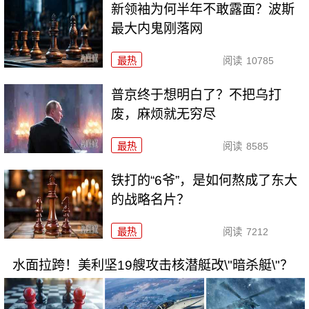
新领袖为何半年不敢露面？波斯
最大内鬼刚落网
最热
阅读
10785
普京终于想明白了？不把乌打
废，麻烦就无穷尽
最热
阅读
8585
铁打的“6爷”，是如何熬成了东大
的战略名片？
最热
阅读
7212
水面拉跨！美利坚19艘攻击核潜艇改\"暗杀艇\"？