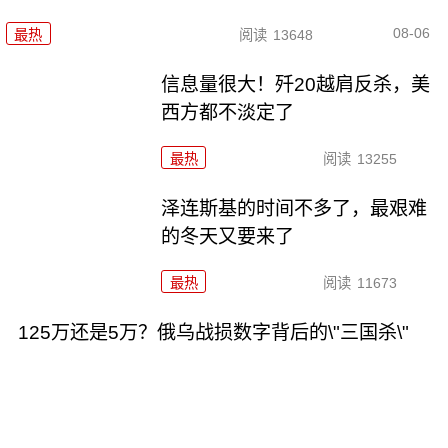
08-06
最热
阅读
13648
信息量很大！歼20越肩反杀，美
西方都不淡定了
最热
阅读
13255
泽连斯基的时间不多了，最艰难
的冬天又要来了
最热
阅读
11673
125万还是5万？俄乌战损数字背后的\"三国杀\"