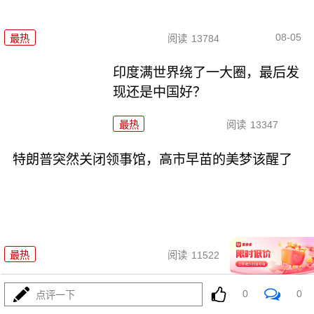
08-05
最热
阅读
13784
印度满世界绕了一大圈，最后发
现还是中国好？
最热
阅读
13347
特朗普突然关闭领事馆，高市早苗的美梦该醒了
08-05
最热
阅读
11522
特朗普的制造业\"回流梦\"，为何
0
0
点评一下
成了回流东大？