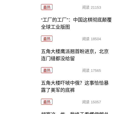
最热
阅读
21153
“工厂的工厂”：中国这棋彻底颠覆
全球工业版图
最热
阅读
18504
五角大楼鹰派翘首盼进京，北京
连门缝都没给留
最热
阅读
17565
五角大楼吓唬中俄？这事恰恰暴
露了美军的底裤
最热
阅读
15057