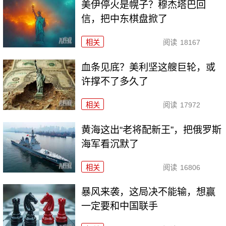
美伊停火是幌子？穆杰塔巴回
信，把中东棋盘掀了
相关
阅读
18167
血条见底？美利坚这艘巨轮，或
许撑不了多久了
相关
阅读
17972
黄海这出“老将配新王”，把俄罗斯
海军看沉默了
相关
阅读
16806
暴风来袭，这局决不能输，想赢
一定要和中国联手