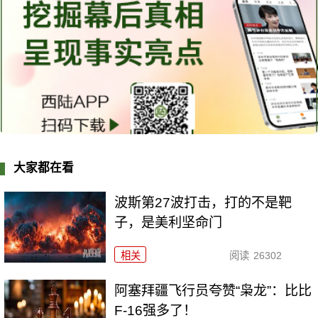
大家都在看
波斯第27波打击，打的不是靶
子，是美利坚命门
相关
阅读
26302
阿塞拜疆飞行员夸赞“枭龙”：比比
F-16强多了！