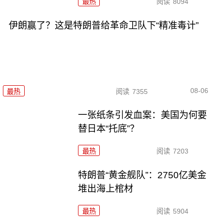
最热
阅读
8094
伊朗赢了？这是特朗普给革命卫队下“精准毒计”
08-06
最热
阅读
7355
一张纸条引发血案：美国为何要
替日本“托底”？
最热
阅读
7203
特朗普“黄金舰队”：2750亿美金
堆出海上棺材
最热
阅读
5904