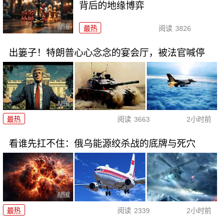
背后的地缘博弈
最热
阅读
3826
出篓子！特朗普心心念念的宴会厅，被法官喊停
最热
阅读
3663
2小时前
看谁先扛不住：俄乌能源绞杀战的底牌与死穴
最热
阅读
2339
2小时前