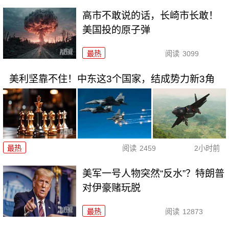
高市不敢说的话，长崎市长敢！
美国投的原子弹
最热
阅读
3099
美利坚靠不住！中东这3个国家，结成势力新3角
最热
阅读
2459
2小时前
美军一号人物突然“反水”？特朗普
对伊豪赌玩脱
最热
阅读
12873