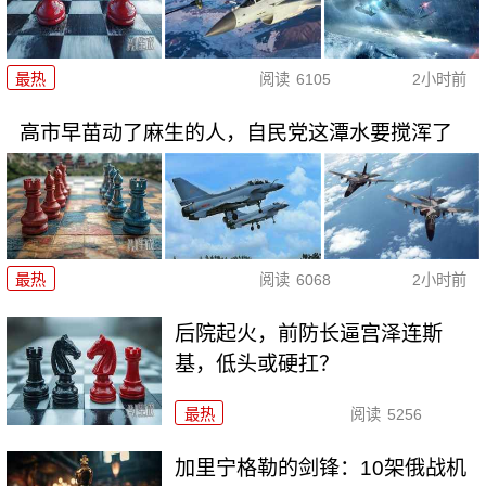
最热
阅读
6105
2小时前
高市早苗动了麻生的人，自民党这潭水要搅浑了
最热
阅读
6068
2小时前
后院起火，前防长逼宫泽连斯
基，低头或硬扛？
最热
阅读
5256
加里宁格勒的剑锋：10架俄战机