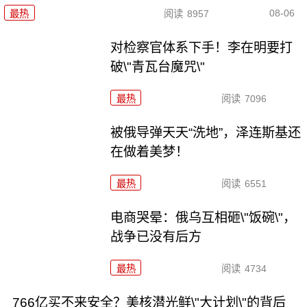
08-06
最热
阅读
8957
对检察官体系下手！李在明要打
破\"青瓦台魔咒\"
最热
阅读
7096
被俄导弹天天“洗地”，泽连斯基还
在做着美梦！
最热
阅读
6551
电商哭晕：俄乌互相砸\"饭碗\"，
战争已没有后方
最热
阅读
4734
766亿买不来安全？美核潜光鲜\"大计划\"的背后