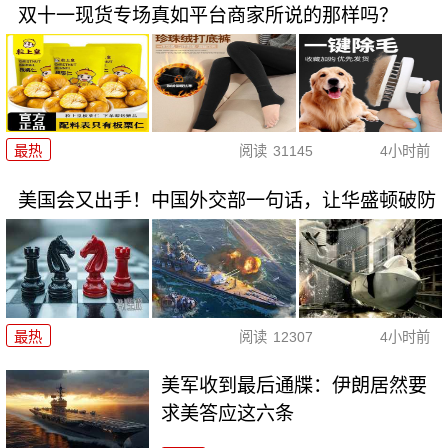
双十一现货专场真如平台商家所说的那样吗？
最热
阅读
31145
4小时前
美国会又出手！中国外交部一句话，让华盛顿破防
最热
阅读
12307
4小时前
美军收到最后通牒：伊朗居然要
求美答应这六条