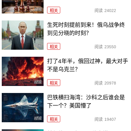
相关
阅读
24022
生死时刻提前到来！俄乌战争终
到见分晓的时刻？
相关
阅读
23550
打了4年半，俄回过神，最大对手
不是乌克兰？
相关
阅读
20978
巴铁横扫海湾：沙科之后谁会是
下一个？美国懵了
相关
阅读
19407