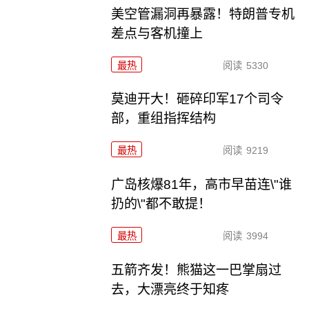
美空管漏洞再暴露！特朗普专机
差点与客机撞上
最热
阅读
5330
莫迪开大！砸碎印军17个司令
部，重组指挥结构
最热
阅读
9219
广岛核爆81年，高市早苗连\"谁
扔的\"都不敢提！
最热
阅读
3994
五箭齐发！熊猫这一巴掌扇过
去，大漂亮终于知疼