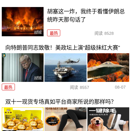
胡塞这一炸，我终于看懂伊朗总
统昨天那句话了
最热
阅读
8528
向特朗普同志致敬！美政坛上演“超级抹红大赛”
08-07
最热
阅读
8557
双十一现货专场真如平台商家所说的那样吗？