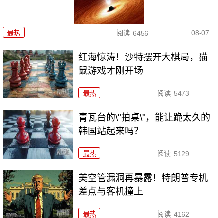
08-07
最热
阅读
6456
红海惊涛！沙特摆开大棋局，猫
鼠游戏才刚开场
最热
阅读
5473
青瓦台的\"拍桌\"，能让跪太久的
韩国站起来吗？
最热
阅读
5129
美空管漏洞再暴露！特朗普专机
差点与客机撞上
最热
阅读
4162