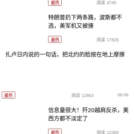
最热
阅读
4745
特朗普扔下两条路，波斯都不
选，美军机又被揍
最热
阅读
17826
扎卢日内说的一句话，把北约的脸按在地上摩擦
08-06
最热
阅读
12863
信息量很大！歼20越肩反杀，美
西方都不淡定了
最热
阅读
12300