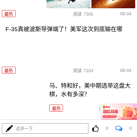
08-04
最热
阅读
7305
F-35真被波斯导弹端了！美军这次到底输在哪
08-04
最热
阅读
7103
马、特和好，美中期选举这盘大
棋，水有多深？
最热
阅读
6452
特朗普对波斯下狠手，为何在黎明前戛然而止？
0
0
点评一下