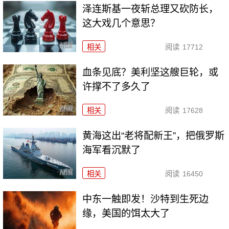
泽连斯基一夜斩总理又砍防长，
这大戏几个意思？
相关
阅读
17712
血条见底？美利坚这艘巨轮，或
许撑不了多久了
相关
阅读
17628
黄海这出“老将配新王”，把俄罗斯
海军看沉默了
相关
阅读
16450
中东一触即发！沙特到生死边
缘，美国的饵太大了