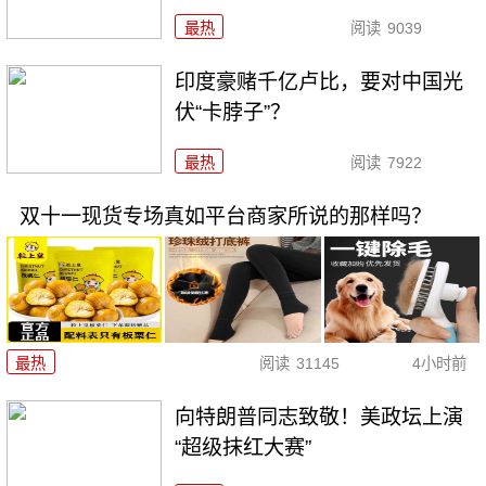
最热
阅读
9039
印度豪赌千亿卢比，要对中国光
伏“卡脖子”？
最热
阅读
7922
双十一现货专场真如平台商家所说的那样吗？
最热
阅读
31145
4小时前
向特朗普同志致敬！美政坛上演
“超级抹红大赛”