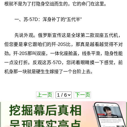
根就不是为了打隐身空战而生的，它的命门在这里。
一、苏-57D：浑身补丁的“五代半”
先说外观。俄罗斯宣传这是全球第二款双座五代机，
但您要是拿它跟咱们的歼-20S比，那真是越看越觉得不对
劲。歼-20S那叫双座，一体化座舱盖，线条平滑，隐身性能
一点没打折。反观这苏-57D，您闭着眼睛摸一下感觉，前
机身那一块就是硬生生嫁接了一个台阶上去。
上一页
下一页