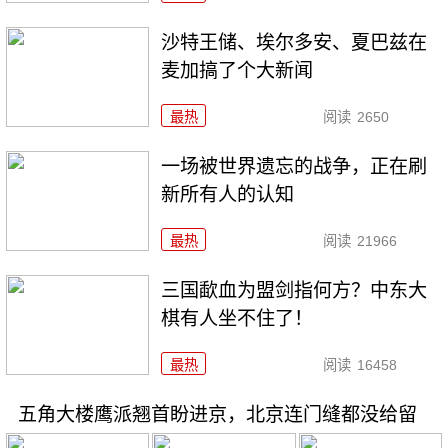
沙特王储、埃尔多安、夏巴兹在
麦加搞了个大新闻
最热
阅读
2650
一场被世界遗忘的战争，正在刷
新所有人的认知
最热
阅读
21966
三国歃血为盟剑指何方？中东大
棋有人坐不住了！
最热
阅读
16458
五角大楼鹰派翘首盼进京，北京连门缝都没给留