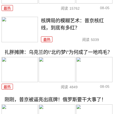
08-05
最热
阅读
15762
核牌局的模糊艺术：普京核红
线，到底有多红？
最热
阅读
5039
扎胖摊牌：乌克兰的\"北约梦\"为何成了一地鸡毛？
08-05
最热
阅读
4849
刚刚，普京被逼亮出底牌！俄罗斯要干大事了！