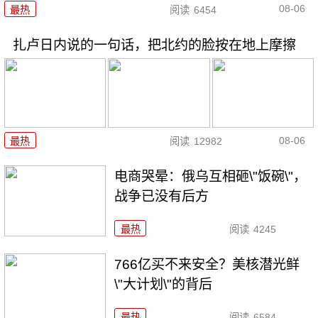
08-06
最热
阅读
6454
扎卢日内说的一句话，把北约的脸按在地上摩擦
08-06
最热
阅读
12982
电商哭晕：俄乌互相砸\"饭碗\"，
战争已没有后方
最热
阅读
4245
766亿买不来安全？美核潜光鲜
\"大计划\"的背后
最热
阅读
6584