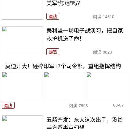
美军“焦虑”吗？
最热
阅读
14610
美利坚一场电子战演习，把自家
救护机送了命！
最热
阅读
8823
莫迪开大！砸碎印军17个司令部，重组指挥结构
08-07
最热
阅读
7996
五箭齐发：东大这次出手，没给
美方留半点幻想