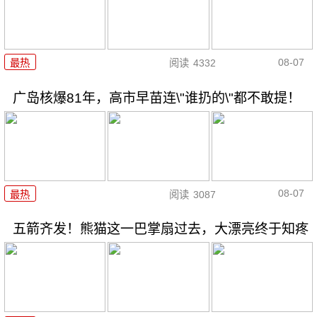
08-07
最热
阅读
4332
广岛核爆81年，高市早苗连\"谁扔的\"都不敢提！
08-07
最热
阅读
3087
五箭齐发！熊猫这一巴掌扇过去，大漂亮终于知疼