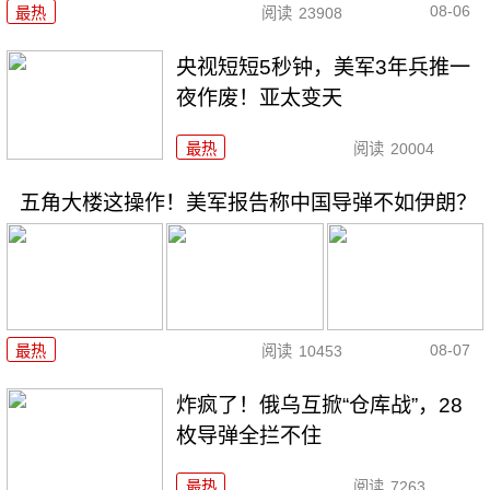
08-06
最热
阅读
23908
央视短短5秒钟，美军3年兵推一
夜作废！亚太变天
最热
阅读
20004
五角大楼这操作！美军报告称中国导弹不如伊朗？
08-07
最热
阅读
10453
炸疯了！俄乌互掀“仓库战”，28
枚导弹全拦不住
最热
阅读
7263