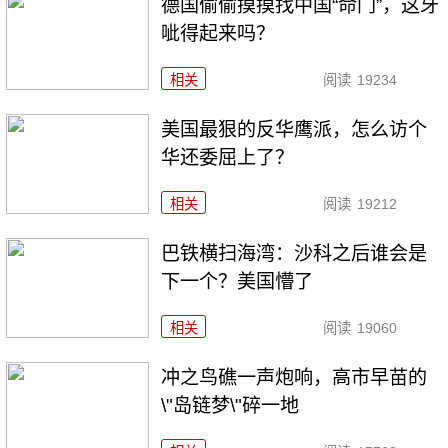
德国偷偷摸摸找中国“命门”，这牙
呲得起来吗？
相关
阅读
19234
美国最狠的反华鹰派，怎么访个
华还委屈上了？
相关
阅读
19212
巴铁横扫海湾：沙科之后谁会是
下一个？美国懵了
相关
阅读
19060
冲之鸟礁一声炮响，高市早苗的
\"岛链梦\"碎一地