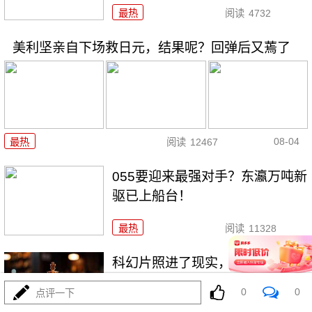
最热
阅读
4732
美利坚亲自下场救日元，结果呢？回弹后又蔫了
08-04
最热
阅读
12467
055要迎来最强对手？东瀛万吨新
驱已上船台！
最热
阅读
11328
科幻片照进了现实，东大机器狼
驮着武器冲锋！
0
0
点评一下