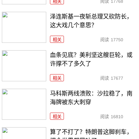
相关
阅读
17768
泽连斯基一夜斩总理又砍防长，
这大戏几个意思？
相关
阅读
17750
血条见底？美利坚这艘巨轮，或
许撑不了多久了
相关
阅读
17677
马科斯两线溃败：沙拉稳了，南
海牌被东大刺穿
相关
阅读
16810
算了不打了？特朗普这脚刹车，