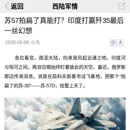
返回
西陆军情
苏57拍扁了真能打？印度打赢歼35最后
一丝幻想
小
大
2026-06-08
小鸟
各位看官，南亚大陆，向来是风起云涌之地。印度河
与恒河之间，两双巨眼始终盯着彼此的天空。最近，俄罗斯
那边传来消息，说是在茹科夫斯基市试飞基地，把那个“拍
扁了的苏-30”——苏-57D，给整上天了。