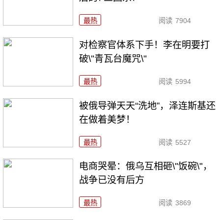
最热
阅读
7904
对检察官体系下手！李在明要打
破\"青瓦台魔咒\"
最热
阅读
5994
被俄导弹天天“洗地”，泽连斯基还
在做着美梦！
最热
阅读
5527
电商哭晕：俄乌互相砸\"饭碗\"，
战争已没有后方
最热
阅读
3869