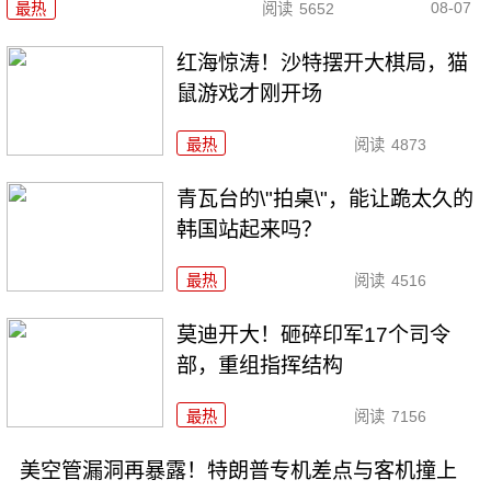
08-07
最热
阅读
5652
红海惊涛！沙特摆开大棋局，猫
鼠游戏才刚开场
最热
阅读
4873
青瓦台的\"拍桌\"，能让跪太久的
韩国站起来吗？
最热
阅读
4516
莫迪开大！砸碎印军17个司令
部，重组指挥结构
最热
阅读
7156
美空管漏洞再暴露！特朗普专机差点与客机撞上