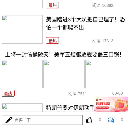
最热
阅读
10882
美国踏进3个大坑把自己埋了！恐
怕一个都爬不出
最热
阅读
17613
上将一封信捅破天！美军五艘驱逐舰要盖三口锅！
08-03
最热
阅读
7511
特朗普要对伊朗动手？最狠的还
没来，最骚的来了
0
0
点评一下