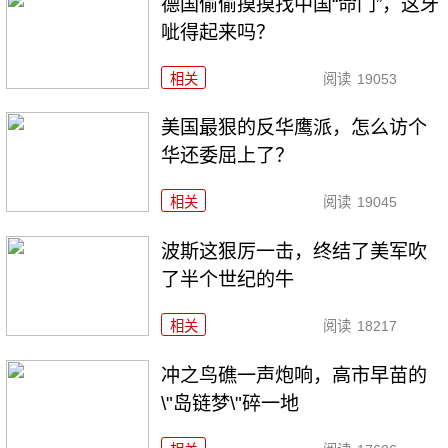
德国偷偷摸摸找中国“命门”，这牙
呲得起来吗？
相关
阅读
19053
美国最狠的反华鹰派，怎么访个
华还委屈上了？
相关
阅读
19045
波斯这狠厉一击，终结了美军吹
了半个世纪的牛
相关
阅读
18217
冲之鸟礁一声炮响，高市早苗的
\"岛链梦\"碎一地