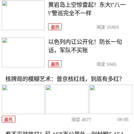
黄岩岛上空惊雷起！东大\"八一
\"警巡完全不一样
最热
阅读
15403
以色列内讧公开化！防长一句
话，军队不买账
最热
阅读
5945
核牌局的模糊艺术：普京核红线，到底有多红？
08-05
最热
阅读
4677