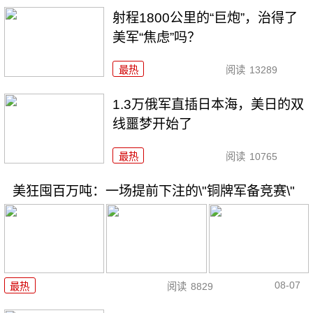
射程1800公里的“巨炮”，治得了
美军“焦虑”吗？
最热
阅读
13289
1.3万俄军直插日本海，美日的双
线噩梦开始了
最热
阅读
10765
美狂囤百万吨：一场提前下注的\"铜牌军备竞赛\"
08-07
最热
阅读
8829