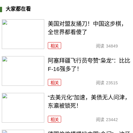
大家都在看
美国对盟友捅刀！中国这步棋，
全世界都看傻了
相关
阅读
34849
阿塞拜疆飞行员夸赞“枭龙”：比比
F-16强多了！
相关
阅读
23515
“去美元化”加速，美债无人问津，
东瀛被锁死！
相关
阅读
23442