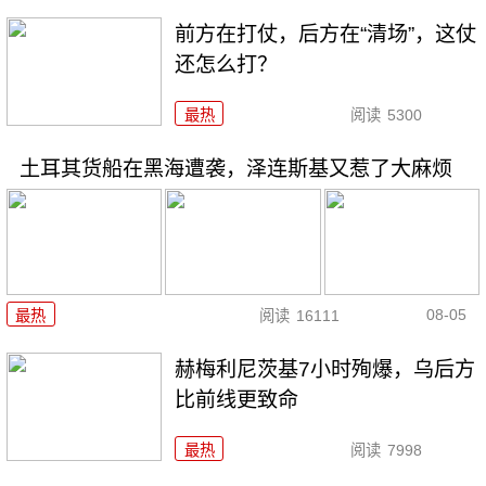
前方在打仗，后方在“清场”，这仗
还怎么打？
最热
阅读
5300
土耳其货船在黑海遭袭，泽连斯基又惹了大麻烦
08-05
最热
阅读
16111
赫梅利尼茨基7小时殉爆，乌后方
比前线更致命
最热
阅读
7998