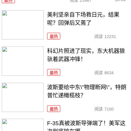
最热
阅读
23987
美利坚亲自下场救日元，结果
呢？回弹后又蔫了
最热
阅读
12231
科幻片照进了现实，东大机器狼
驮着武器冲锋！
最热
阅读
8634
波斯要给中东\"物理断网\"，特朗
普忙递橄榄枝？
最热
阅读
7100
F-35真被波斯导弹端了！美军这