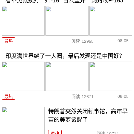
看不见就挨打！歼-15T百公里外一剑封喉F-15J
08-05
最热
阅读
12955
印度满世界绕了一大圈，最后发现还是中国好？
08-05
最热
阅读
12671
特朗普突然关闭领事馆，高市早
苗的美梦该醒了
最热
阅读
10714