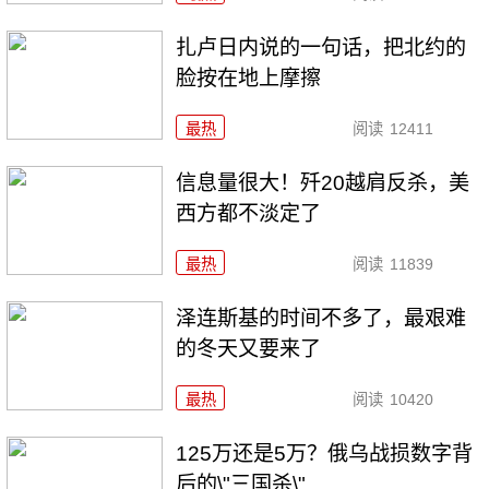
扎卢日内说的一句话，把北约的
脸按在地上摩擦
最热
阅读
12411
信息量很大！歼20越肩反杀，美
西方都不淡定了
最热
阅读
11839
泽连斯基的时间不多了，最艰难
的冬天又要来了
最热
阅读
10420
125万还是5万？俄乌战损数字背
后的\"三国杀\"