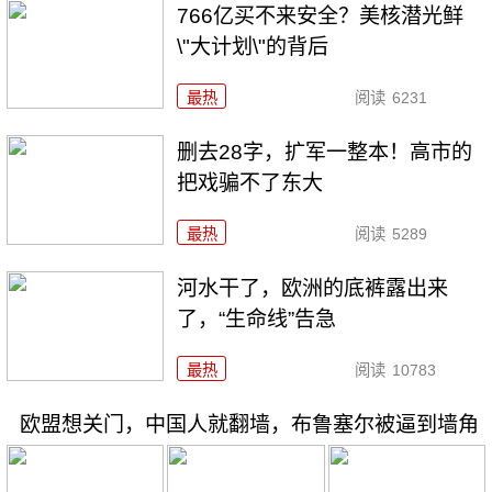
766亿买不来安全？美核潜光鲜
\"大计划\"的背后
最热
阅读
6231
删去28字，扩军一整本！高市的
把戏骗不了东大
最热
阅读
5289
河水干了，欧洲的底裤露出来
了，“生命线”告急
最热
阅读
10783
欧盟想关门，中国人就翻墙，布鲁塞尔被逼到墙角