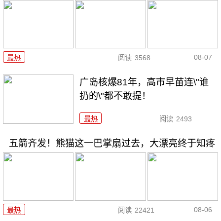
08-07
最热
阅读
3568
广岛核爆81年，高市早苗连\"谁
扔的\"都不敢提！
最热
阅读
2493
五箭齐发！熊猫这一巴掌扇过去，大漂亮终于知疼
08-06
最热
阅读
22421