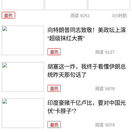
最热
阅读
8251
3小时前
向特朗普同志致敬！美政坛上演
“超级抹红大赛”
最热
阅读
6137
胡塞这一炸，我终于看懂伊朗总
统昨天那句话了
最热
阅读
5878
印度豪赌千亿卢比，要对中国光
伏“卡脖子”？
最热
阅读
5079