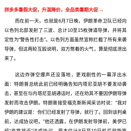
拼多多暑假大促，升温降价，全品类暑期大促 →
而在前一天，也就是6月7日晚，伊朗革命卫队已经向
以色列北部发射了三波、总计10至15枚弹道导弹，并将其
定性为“警告性打击”。以色列方面虽然宣称拦截了所有来袭
导弹，但这两轮互殴说明，双方憋着的火气，算是彻底泄出
来了。
这边炸弹空爆声还没落地，更戏剧性的一幕浮出水
面：特朗普总统此前已经明确告知内塔尼亚胡不要发动袭
击，甚至在与内塔尼亚胡通话时，还在劝其不要因伊朗导弹
发射而攻击伊朗。特朗普接受福克斯新闻采访时说：“我对
伊朗的建议是：你们已经发射了导弹，就行了。回到谈判桌
前，达成协议吧。”他还透露，在伊朗发射导弹前，美伊已
经“非常接近”达成协议，原本估计8日至10日前后就能签