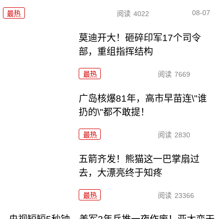
08-07
最热
阅读
4022
莫迪开大！砸碎印军17个司令
部，重组指挥结构
最热
阅读
7669
广岛核爆81年，高市早苗连\"谁
扔的\"都不敢提！
最热
阅读
2830
五箭齐发！熊猫这一巴掌扇过
去，大漂亮终于知疼
最热
阅读
23366