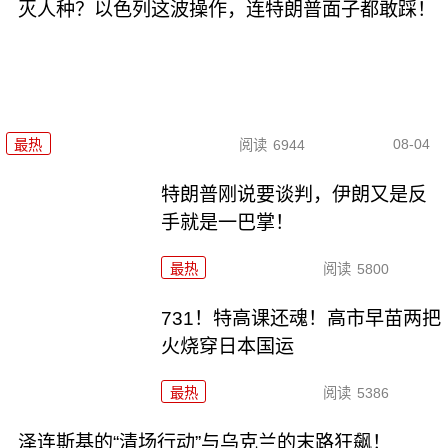
灭人种？以色列这波操作，连特朗普面子都敢踩！
08-04
最热
阅读
6944
特朗普刚说要谈判，伊朗又是反
手就是一巴掌！
最热
阅读
5800
731！特高课还魂！高市早苗两把
火烧穿日本国运
最热
阅读
5386
泽连斯基的“清场行动”与乌克兰的末路狂飙！