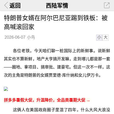
返回
西陆军情
特朗普女婿在阿尔巴尼亚踢到铁板：被
高喊滚回家
小
大
2026-06-07
小鸟
各位老铁，今天咱们聊一桩国际上的新鲜事。说新鲜
其实也不算新鲜，地产大亨搞开发嘛，走到哪儿都是那一套
——圈地、拿项目、搞审批、建豪宅。但这一次不一样，这
次的主角是特朗普的女婿贾里德·库什纳和女儿伊万卡。
拼多多暑假大促，升温降价，全品类暑期大促 →
这俩人在美国政商圈子里混了四年，什么大风大浪没