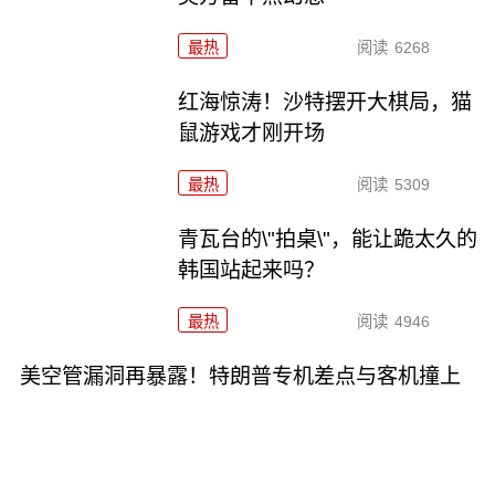
最热
阅读
6268
红海惊涛！沙特摆开大棋局，猫
鼠游戏才刚开场
最热
阅读
5309
青瓦台的\"拍桌\"，能让跪太久的
韩国站起来吗？
最热
阅读
4946
美空管漏洞再暴露！特朗普专机差点与客机撞上