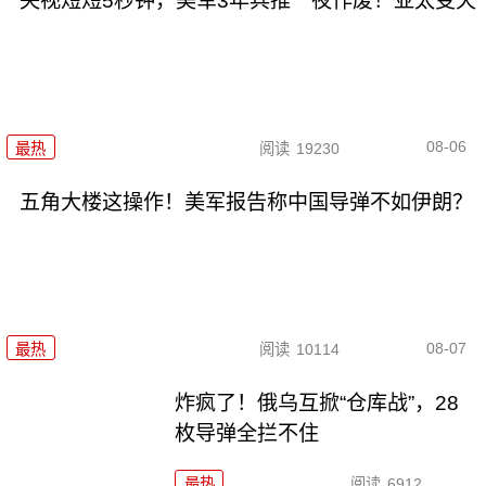
央视短短5秒钟，美军3年兵推一夜作废！亚太变天
08-06
最热
阅读
19230
五角大楼这操作！美军报告称中国导弹不如伊朗？
08-07
最热
阅读
10114
炸疯了！俄乌互掀“仓库战”，28
枚导弹全拦不住
最热
阅读
6912