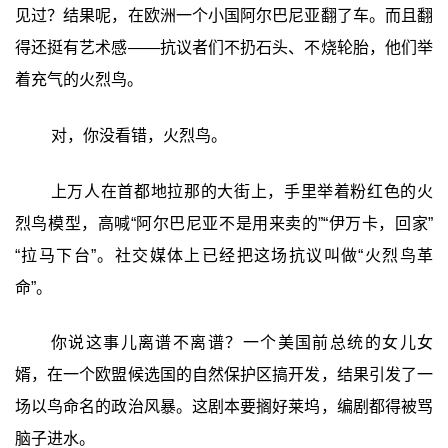
见过？结果呢，在欧洲一个小国阿尔巴尼亚翻了车。而且翻
得还挺有艺术感——抗议者们不扔石头、不烧轮胎，他们举
着充气的火烈鸟。
对，你没看错，火烈鸟。
上万人在首都地拉那的大街上，手里举着粉红色的火
烈鸟模型，高喊“阿尔巴尼亚不是用来卖的”“伊万卡，回家”
“拉马下台”。社交媒体上已经把这场抗议叫做“火烈鸟革
命”。
你说这事儿离谱不离谱？一个美国前总统的女儿女
婿，在一个欧盟候选国的自然保护区搞开发，结果引发了一
场以鸟命名的政治风暴。这剧本要搁好莱坞，编剧都得被骂
脑子进水。