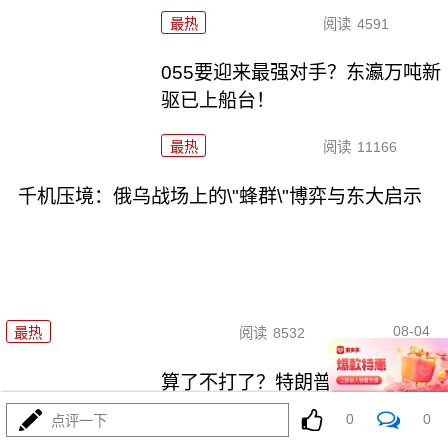
最热
阅读
4591
055要迎来最强对手？东瀛万吨新
驱已上船台！
最热
阅读
11166
千机压境：俄乌战场上的\"蜂群\"博弈与东大启示
08-04
最热
阅读
8532
算了不打了？特朗普这脚刹车，
把全世界都晃吐了
0
0
点评一下