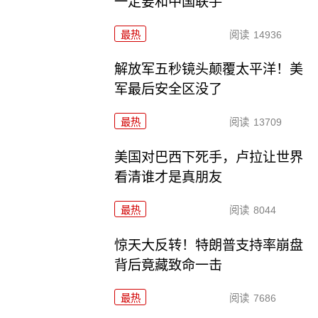
一定要和中国联手
最热
阅读
14936
解放军五秒镜头颠覆太平洋！美
军最后安全区没了
最热
阅读
13709
美国对巴西下死手，卢拉让世界
看清谁才是真朋友
最热
阅读
8044
惊天大反转！特朗普支持率崩盘
背后竟藏致命一击
最热
阅读
7686