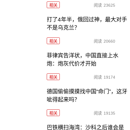
相关
阅读
23625
打了4年半，俄回过神，最大对手
不是乌克兰？
相关
阅读
20660
菲律宾告洋状，中国直接上水
炮：炮灰代价才开始
相关
阅读
19174
德国偷偷摸摸找中国“命门”，这牙
呲得起来吗？
相关
阅读
19135
巴铁横扫海湾：沙科之后谁会是