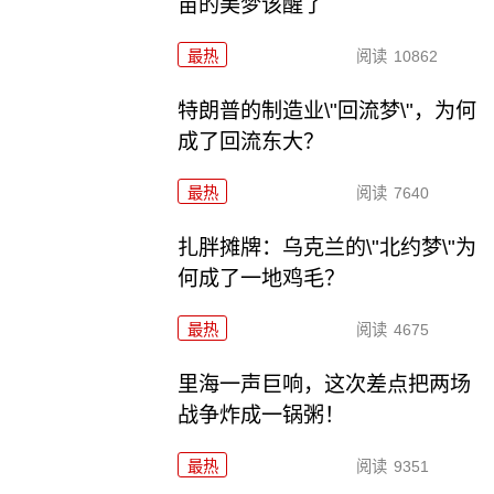
苗的美梦该醒了
最热
阅读
10862
特朗普的制造业\"回流梦\"，为何
成了回流东大？
最热
阅读
7640
扎胖摊牌：乌克兰的\"北约梦\"为
何成了一地鸡毛？
最热
阅读
4675
里海一声巨响，这次差点把两场
战争炸成一锅粥！
最热
阅读
9351