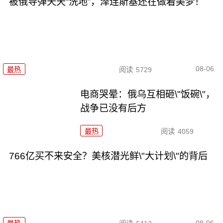
被俄导弹天天“洗地”，泽连斯基还在做着美梦！
08-06
最热
阅读
5729
电商哭晕：俄乌互相砸\"饭碗\"，
战争已没有后方
最热
阅读
4059
766亿买不来安全？美核潜光鲜\"大计划\"的背后
08-06