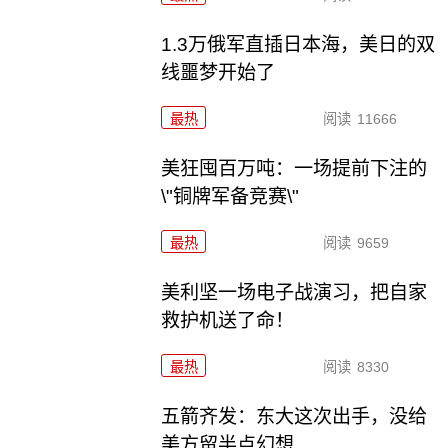
1.3万俄军直插日本海，美日的双
线噩梦开始了
最热
阅读
11666
美狂囤百万吨：一场提前下注的
\"铜牌军备竞赛\"
最热
阅读
9659
美利坚一场电子战演习，把自家
救护机送了命！
最热
阅读
8330
五箭齐发：东大这次出手，没给
美方留半点幻想