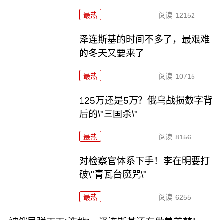
最热
阅读
12152
泽连斯基的时间不多了，最艰难
的冬天又要来了
最热
阅读
10715
125万还是5万？俄乌战损数字背
后的\"三国杀\"
最热
阅读
8156
对检察官体系下手！李在明要打
破\"青瓦台魔咒\"
最热
阅读
6255