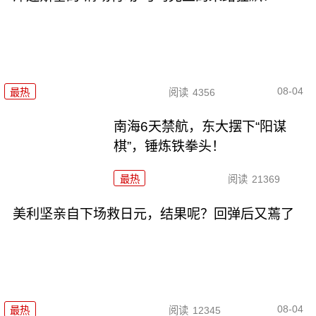
08-04
最热
阅读
4356
南海6天禁航，东大摆下“阳谋
棋”，锤炼铁拳头！
最热
阅读
21369
美利坚亲自下场救日元，结果呢？回弹后又蔫了
08-04
最热
阅读
12345