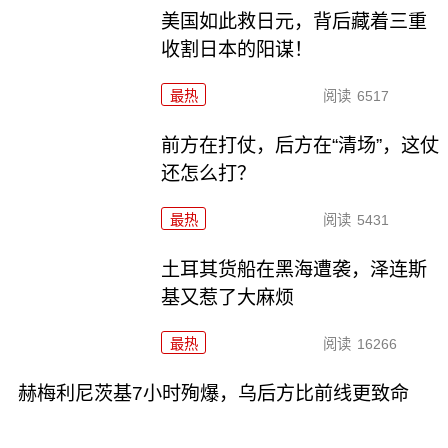
美国如此救日元，背后藏着三重
收割日本的阳谋！
最热
阅读
6517
前方在打仗，后方在“清场”，这仗
还怎么打？
最热
阅读
5431
土耳其货船在黑海遭袭，泽连斯
基又惹了大麻烦
最热
阅读
16266
赫梅利尼茨基7小时殉爆，乌后方比前线更致命