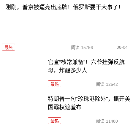
刚刚，普京被逼亮出底牌！俄罗斯要干大事了！
08-04
最热
阅读
15756
官宣“核常兼备”！六爷挂弹反航
母，炸醒多少人
最热
阅读
12542
特朗普一句“珍珠港除外”，撕开美
国霸权遮羞布
最热
阅读
11480