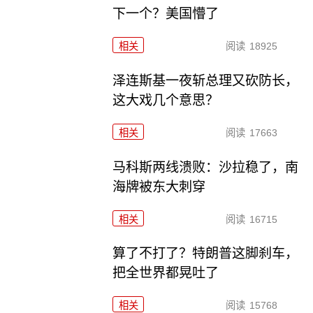
下一个？美国懵了
相关
阅读
18925
泽连斯基一夜斩总理又砍防长，
这大戏几个意思？
相关
阅读
17663
马科斯两线溃败：沙拉稳了，南
海牌被东大刺穿
相关
阅读
16715
算了不打了？特朗普这脚刹车，
把全世界都晃吐了
相关
阅读
15768