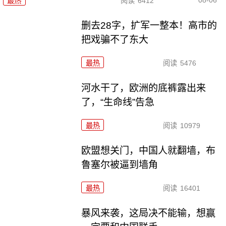
最热
阅读
6412
删去28字，扩军一整本！高市的
把戏骗不了东大
最热
阅读
5476
河水干了，欧洲的底裤露出来
了，“生命线”告急
最热
阅读
10979
欧盟想关门，中国人就翻墙，布
鲁塞尔被逼到墙角
最热
阅读
16401
暴风来袭，这局决不能输，想赢