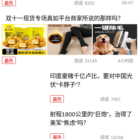
08-07
最热
阅读
8202
双十一现货专场真如平台商家所说的那样吗？
最热
阅读
31145
4小时前
印度豪赌千亿卢比，要对中国光
伏“卡脖子”？
最热
阅读
7067
射程1800公里的“巨炮”，治得了
美军“焦虑”吗？
最热
阅读
14158