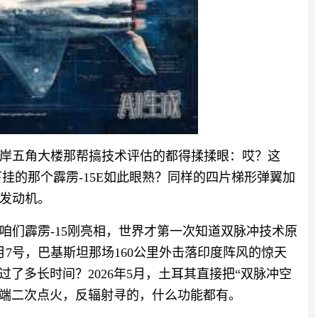
岸五角大楼那帮搞技术评估的都得揉揉眼：哎？这
下挂的那个霹雳-15E如此眼熟？同样的四片梯形弹翼加
发动机。
，咱们霹雳-15刚亮相，世界才第一次知道双脉冲技术原
月7号，巴基斯坦那场160公里外击落印度阵风的惊天
过了多长时间？2026年5月，土耳其直接把“双脉冲空
末端二次点火，反辐射寻的，什么功能都有。