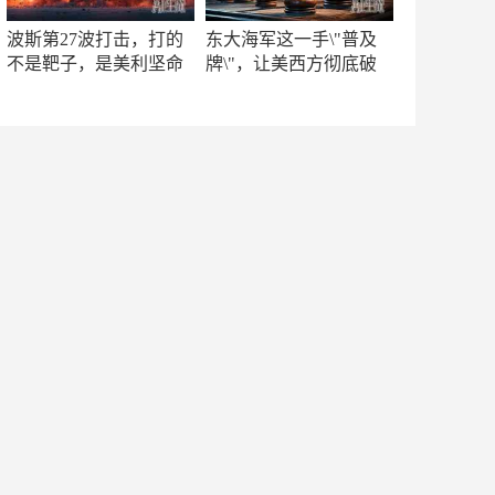
波斯第27波打击，打的
东大海军这一手\"普及
不是靶子，是美利坚命
牌\"，让美西方彻底破
门
防！