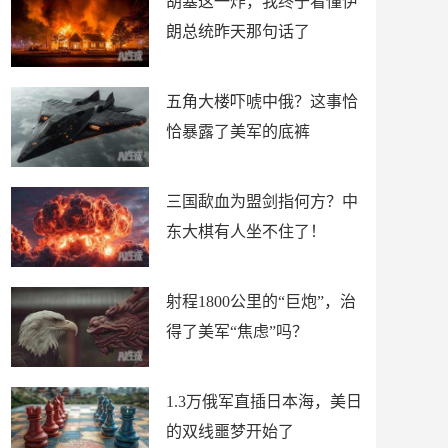
胡塞这一炸，我终于看懂伊
朗总统昨天那句话了
五角大楼吓唬中俄？这事恰
恰暴露了美军的底裤
三国歃血为盟剑指何方？中
东大棋有人坐不住了！
射程1800公里的“巨炮”，治
得了美军“焦虑”吗？
1.3万俄军直插日本海，美日
的双线噩梦开始了