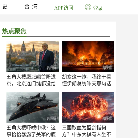
历史
台湾
APP访问
登录
热点聚焦
五角大楼鹰派翘首盼进
胡塞这一炸，我终于看
京，北京连门缝都没给
懂伊朗总统昨天那句话
留
了
五角大楼吓唬中俄？这
三国歃血为盟剑指何
事恰恰暴露了美军的底
方？中东大棋有人坐不