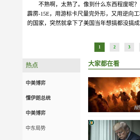
不熟啊，太熟了。像到什么东西程度呢？
霹雳-15E，用游标卡尺量完外形，又用逆向
的国家，突然就拿下了美国当年想搞都没搞成
1
2
3
大家都在看
热点
中美博弈
懂伊朗总统
中美博弈
中东局势