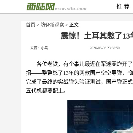
推荐
首页
>
防务新观察
> 正文
震惊！土耳其憋了13
来源：小鸟
2026-06-06 23:38:50
各位老铁，有个事儿最近在军迷圈炸开了锅
招——整整憋了13年的两款国产空空导弹，“游隼
完成了最终的实战弹头验证测试，国产弹正式毕业
五代机都要配上。