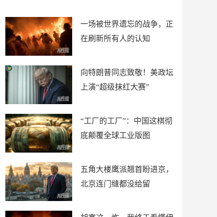
裤
住了！
一场被世界遗忘的战争，正
在刷新所有人的认知
向特朗普同志致敬！美政坛
上演“超级抹红大赛”
“工厂的工厂”：中国这棋彻
底颠覆全球工业版图
五角大楼鹰派翘首盼进京，
北京连门缝都没给留