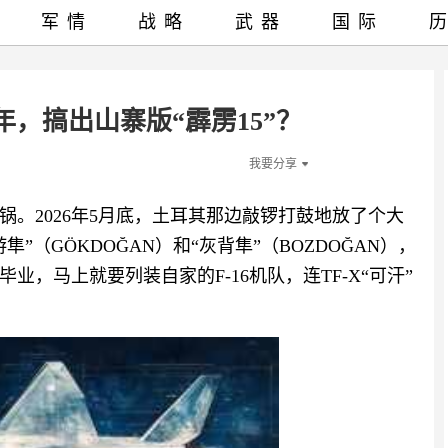
军情
战略
武器
国际
年，搞出山寨版“霹雳15”？
我要分享
。2026年5月底，土耳其那边敲锣打鼓地放了个大
”（GÖKDOĞAN）和“灰背隼”（BOZDOĞAN），
，马上就要列装自家的F-16机队，连TF-X“可汗”