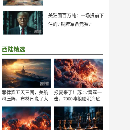
美狂囤百万吨：一场提前下
注的\"铜牌军备竞赛\"
西陆精选
菲律宾五天三闹，美航
报复来了！苏-57雷霆一
母压阵，布林肯说了大
击，7000吨粮船沉海底
实话