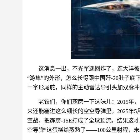
这消息一出，不光军迷圈炸了，连大洋彼
“游隼”的外形，怎么长得跟中国歼-20肚子底
十字形尾舵，同样的主动雷达导引头加双脉冲
老铁们，你们琢磨一下这味儿：2015年
来还能塞进这么细长的空空导弹里。2025年5
空战，把霹雳-15E打成了全球顶流。结果这才
空导弹”这蛋糕给蒸熟了——100公里射程，