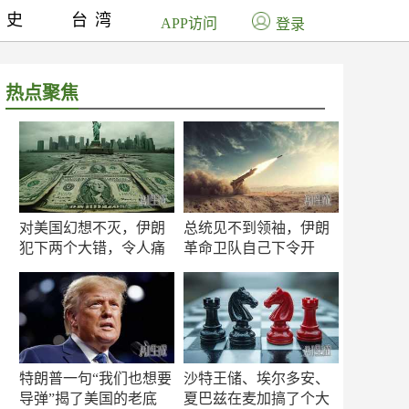
历史
台湾
APP访问
登录
热点聚焦
对美国幻想不灭，伊朗
总统见不到领袖，伊朗
犯下两个大错，令人痛
革命卫队自己下令开
心！
打？
特朗普一句“我们也想要
沙特王储、埃尔多安、
导弹”揭了美国的老底
夏巴兹在麦加搞了个大