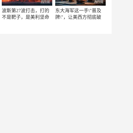
波斯第27波打击，打的
东大海军这一手\"普及
不是靶子，是美利坚命
牌\"，让美西方彻底破
门
防！