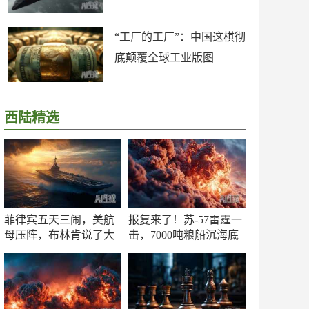
“工厂的工厂”：中国这棋彻
底颠覆全球工业版图
西陆精选
菲律宾五天三闹，美航
报复来了！苏-57雷霆一
母压阵，布林肯说了大
击，7000吨粮船沉海底
实话