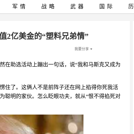
军情
战略
武器
国际
值2亿美金的“塑料兄弟情”
我要分享
然在助选活动上蹦出一句话，说“我和马斯克又成为
愣住了。这俩人不是前阵子还在网上掐得你死我活
为聪明的家伙。怎么眨眼功夫，就从“恨不得掐死对