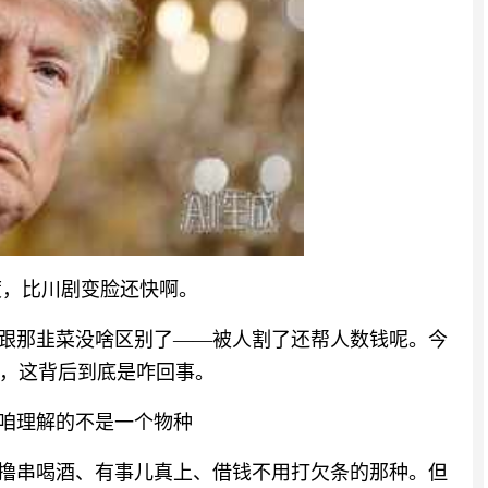
度，比川剧变脸还快啊。
就跟那韭菜没啥区别了——被人割了还帮人数钱呢。今
，这背后到底是咋回事。
跟咱理解的不是一个物种
起撸串喝酒、有事儿真上、借钱不用打欠条的那种。但