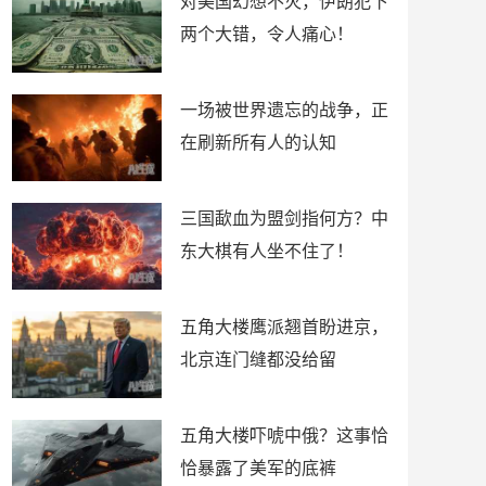
对美国幻想不灭，伊朗犯下
两个大错，令人痛心！
一场被世界遗忘的战争，正
在刷新所有人的认知
三国歃血为盟剑指何方？中
东大棋有人坐不住了！
五角大楼鹰派翘首盼进京，
北京连门缝都没给留
五角大楼吓唬中俄？这事恰
恰暴露了美军的底裤