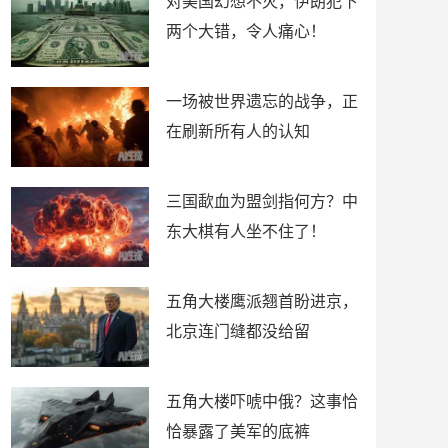
对美国幻想不灭，伊朗犯下
两个大错，令人痛心！
一场被世界遗忘的战争，正
在刷新所有人的认知
三国歃血为盟剑指何方？中
东大棋有人坐不住了！
五角大楼鹰派翘首盼进京，
北京连门缝都没给留
五角大楼吓唬中俄？这事恰
恰暴露了美军的底裤