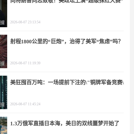
向特朗普同志致敬！美政坛上演“超级抹红大赛”
2026-08-07 23:13:54
射程1800公里的“巨炮”，治得了美军“焦虑”吗？
2026-08-07 11:19:39
美狂囤百万吨：一场提前下注的\"铜牌军备竞赛\"
2026-08-07 11:45:24
1.3万俄军直插日本海，美日的双线噩梦开始了