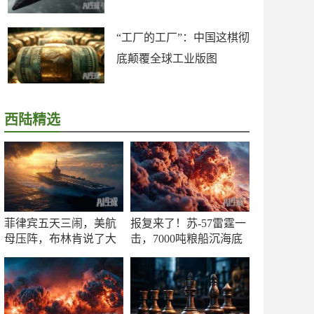
“工厂的工厂”：中国这棋彻
底颠覆全球工业版图
西陆精选
菲律宾五天三闹，美航
报复来了！苏-57雷霆一
母压阵，布林肯说了大
击，7000吨粮船沉海底
实话