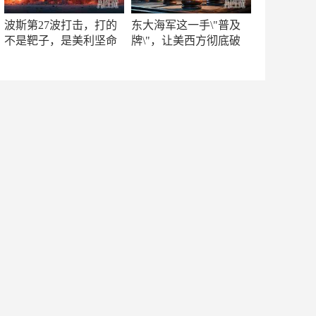
波斯第27波打击，打的
东大海军这一手\"普及
不是靶子，是美利坚命
牌\"，让美西方彻底破
门
防！