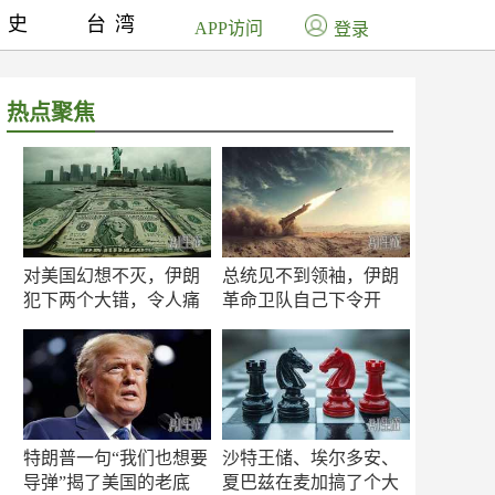
历史
台湾
APP访问
登录
热点聚焦
对美国幻想不灭，伊朗
总统见不到领袖，伊朗
犯下两个大错，令人痛
革命卫队自己下令开
心！
打？
特朗普一句“我们也想要
沙特王储、埃尔多安、
导弹”揭了美国的老底
夏巴兹在麦加搞了个大