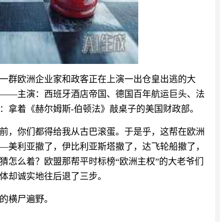
一群欧洲企业家和政客正在上演一出仓皇出逃的大
——主演：西班牙酒店帝国、德国百年航运巨头、法
宾：拿着《赫尔姆斯-伯顿法》敲桌子的美国财政部。
之前，你们都得给我从古巴滚蛋。于是乎，这帮在欧洲
—美利亚撤了，伊比利亚斯塔撤了，达飞轮船撤了，
猜怎么着？欧盟那帮平时标榜“欧洲主权”的大老爷们
体却诚实地往后退了三步。
的横尸遍野。