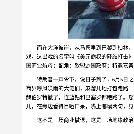
而在大洋彼岸，从马德里到巴黎到柏林，
戏。这出戏的名字叫《美元霸权的降维打击》
国商业航母；配角：欧盟27国政府；特邀嘉
特朗普一声令下，说日子到了，6月5日
商界呼风唤雨的大佬们，麻溜儿地打包跑路—
赫伯罗特撤了，连蓝钻和巴塞罗都跑路了。您
儿，在旁边看得目瞪口呆，嘴上嘟囔两句，身
这不是一场商业撤退，这是一场地缘政治