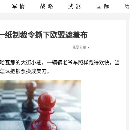
军情
战略
武器
国际
一纸制裁令撕下欧盟遮羞布
我要分享
古巴哈瓦那的大街小巷，一辆辆老爷车照样跑得欢快，当
怎么把钞票换成美刀。