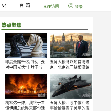
历史
台湾
APP访问
登录
热点聚焦
印度豪赌千亿卢比，要
五角大楼鹰派翘首盼进
对中国光伏“卡脖子”？
京，北京连门缝都没给
留
胡塞这一炸，我终于看
五角大楼吓唬中俄？这
懂伊朗总统昨天那句话
事恰恰暴露了美军的底