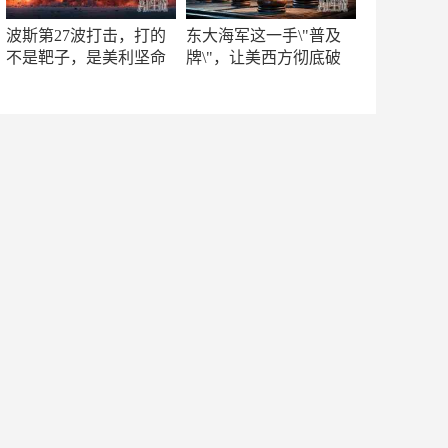
波斯第27波打击，打的
东大海军这一手\"普及
不是靶子，是美利坚命
牌\"，让美西方彻底破
门
防！