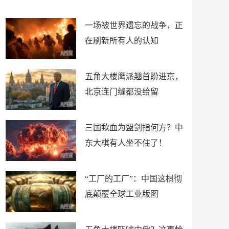
了
裤
一场被世界遗忘的战争，正
在刷新所有人的认知
五角大楼鹰派翘首盼进京，
北京连门缝都没给留
三国歃血为盟剑指何方？中
东大棋有人坐不住了！
“工厂的工厂”：中国这棋彻
底颠覆全球工业版图