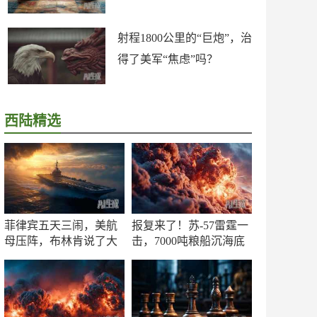
射程1800公里的“巨炮”，治
得了美军“焦虑”吗？
西陆精选
菲律宾五天三闹，美航
报复来了！苏-57雷霆一
母压阵，布林肯说了大
击，7000吨粮船沉海底
实话