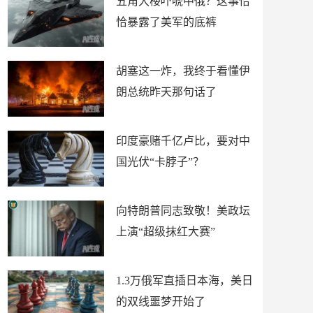
五角大楼吓唬中俄？这事恰
恰暴露了美军的底裤
胡塞这一炸，我终于看懂伊
朗总统昨天那句话了
印度豪赌千亿卢比，要对中
国光伏“卡脖子”？
向特朗普同志致敬！美政坛
上演“超级抹红大赛”
1.3万俄军直插日本海，美日
的双线噩梦开始了