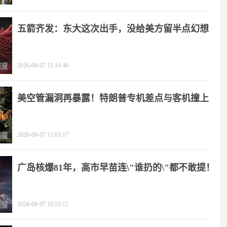
五箭齐发：东大这次出手，没给美方留半点幻想
2026-08-07 11:14:46
美空管漏洞再暴露！特朗普专机差点与客机撞上
2026-08-07 11:03:17
广岛核爆81年，高市早苗连\"谁扔的\"都不敢提！
2026-08-07 10:55:12