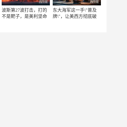
波斯第27波打击，打的
东大海军这一手\"普及
不是靶子，是美利坚命
牌\"，让美西方彻底破
门
防！