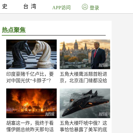
历史
台湾
APP访问
登录
热点聚焦
印度豪赌千亿卢比，要
五角大楼鹰派翘首盼进
对中国光伏“卡脖子”？
京，北京连门缝都没给
留
胡塞这一炸，我终于看
五角大楼吓唬中俄？这
懂伊朗总统昨天那句话
事恰恰暴露了美军的底