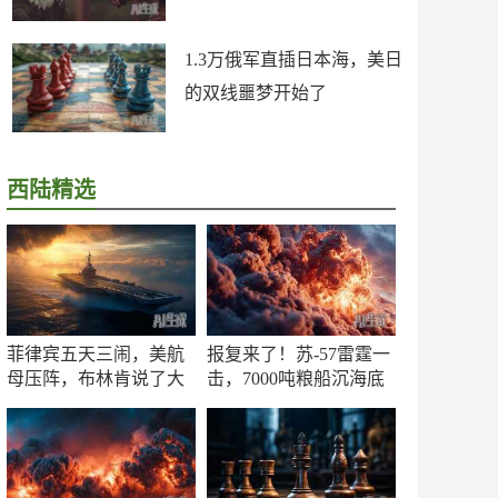
1.3万俄军直插日本海，美日
的双线噩梦开始了
西陆精选
菲律宾五天三闹，美航
报复来了！苏-57雷霆一
母压阵，布林肯说了大
击，7000吨粮船沉海底
实话