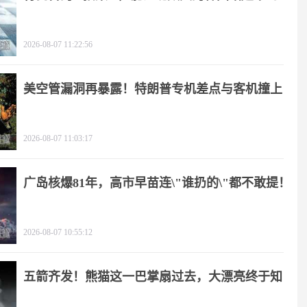
2026-08-07 11:22:56
美空管漏洞再暴露！特朗普专机差点与客机撞上
2026-08-07 11:03:17
广岛核爆81年，高市早苗连\"谁扔的\"都不敢提！
2026-08-07 10:55:12
五箭齐发！熊猫这一巴掌扇过去，大漂亮终于知