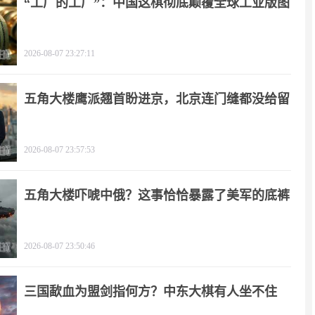
“工厂的工厂”：中国这棋彻底颠覆全球工业版图
2026-08-07 23:27:11
五角大楼鹰派翘首盼进京，北京连门缝都没给留
2026-08-07 23:57:53
五角大楼吓唬中俄？这事恰恰暴露了美军的底裤
2026-08-07 23:50:46
三国歃血为盟剑指何方？中东大棋有人坐不住