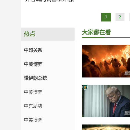
1
2
大家都在看
热点
中印关系
中美博弈
懂伊朗总统
中美博弈
中东局势
中美博弈