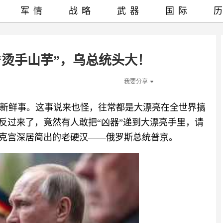
军情
战略
武器
国际
“烫手山芋”，乌总统头大！
我要分享
新鲜事。这事说来也怪，往常都是大漂亮在全世界搞
反过来了，竟然有人敢把“凶器”递到大漂亮手里，请
在克宫深居简出的老硬汉——俄罗斯总统普京。