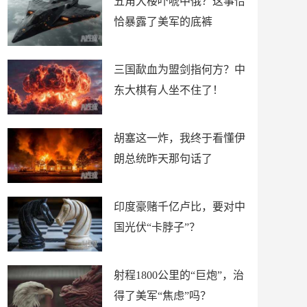
五角大楼吓唬中俄？这事恰
恰暴露了美军的底裤
三国歃血为盟剑指何方？中
东大棋有人坐不住了！
胡塞这一炸，我终于看懂伊
朗总统昨天那句话了
印度豪赌千亿卢比，要对中
国光伏“卡脖子”？
射程1800公里的“巨炮”，治
得了美军“焦虑”吗？