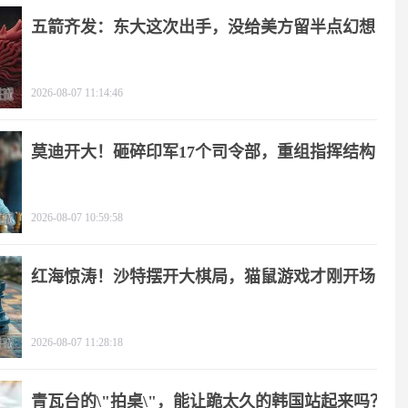
五箭齐发：东大这次出手，没给美方留半点幻想
2026-08-07 11:14:46
莫迪开大！砸碎印军17个司令部，重组指挥结构
2026-08-07 10:59:58
红海惊涛！沙特摆开大棋局，猫鼠游戏才刚开场
2026-08-07 11:28:18
青瓦台的\"拍桌\"，能让跪太久的韩国站起来吗？