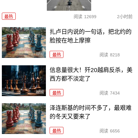
最热
阅读
12699
2小时前
扎卢日内说的一句话，把北约的
脸按在地上摩擦
最热
阅读
8218
信息量很大！歼20越肩反杀，美
西方都不淡定了
最热
阅读
7434
泽连斯基的时间不多了，最艰难
的冬天又要来了
最热
阅读
6656