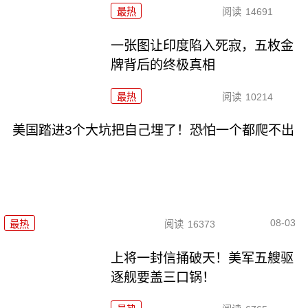
最热
阅读
14691
一张图让印度陷入死寂，五枚金
牌背后的终极真相
最热
阅读
10214
美国踏进3个大坑把自己埋了！恐怕一个都爬不出
08-03
最热
阅读
16373
上将一封信捅破天！美军五艘驱
逐舰要盖三口锅！