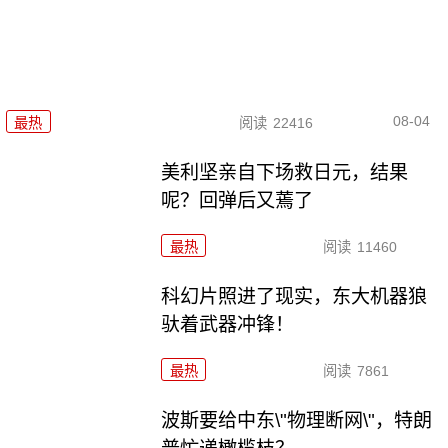
08-04
最热
阅读
22416
美利坚亲自下场救日元，结果
呢？回弹后又蔫了
最热
阅读
11460
科幻片照进了现实，东大机器狼
驮着武器冲锋！
最热
阅读
7861
波斯要给中东\"物理断网\"，特朗