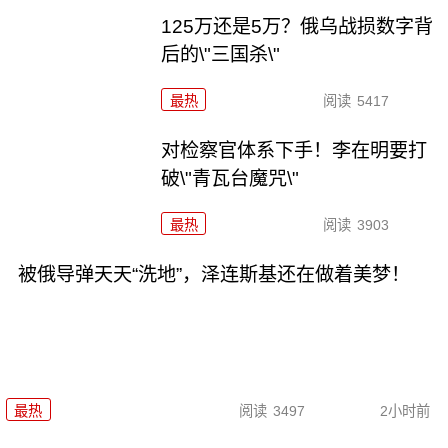
125万还是5万？俄乌战损数字背
后的\"三国杀\"
最热
阅读
5417
对检察官体系下手！李在明要打
破\"青瓦台魔咒\"
最热
阅读
3903
被俄导弹天天“洗地”，泽连斯基还在做着美梦！
最热
阅读
3497
2小时前