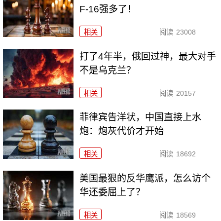
F-16强多了！
相关
阅读
23008
打了4年半，俄回过神，最大对手
不是乌克兰？
相关
阅读
20157
菲律宾告洋状，中国直接上水
炮：炮灰代价才开始
相关
阅读
18692
美国最狠的反华鹰派，怎么访个
华还委屈上了？
相关
阅读
18569