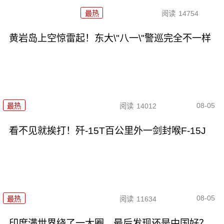
最热
阅读
14754
黄岩岛上空惊雷起！东大\"八一\"警巡完全不一样
08-05
最热
阅读
14012
看不见就挨打！歼-15T百公里外一剑封喉F-15J
08-05
最热
阅读
11634
印度满世界绕了一大圈，最后发现还是中国好？