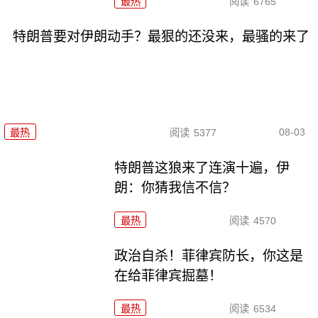
最热
阅读
6765
特朗普要对伊朗动手？最狠的还没来，最骚的来了
08-03
最热
阅读
5377
特朗普这狼来了连演十遍，伊
朗：你猜我信不信？
最热
阅读
4570
政治自杀！菲律宾防长，你这是
在给菲律宾掘墓！
最热
阅读
6534