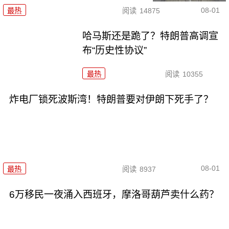
08-01
最热
阅读
14875
哈马斯还是跪了？特朗普高调宣
布“历史性协议”
最热
阅读
10355
炸电厂锁死波斯湾！特朗普要对伊朗下死手了？
08-01
最热
阅读
8937
6万移民一夜涌入西班牙，摩洛哥葫芦卖什么药？