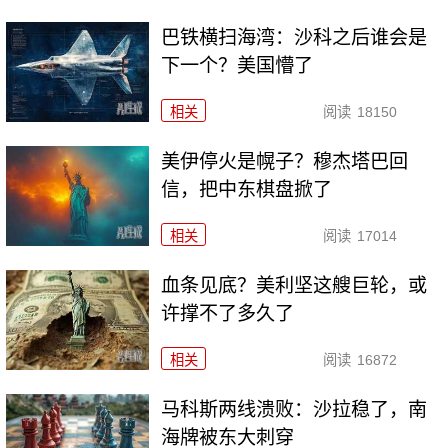
巴铁横扫海湾：沙科之后谁会是
下一个？美国懵了
相关
阅读
18150
美伊停火是幌子？穆杰塔巴回
信，把中东棋盘掀了
相关
阅读
17014
血条见底？美利坚这艘巨轮，或
许撑不了多久了
相关
阅读
16872
马科斯两线溃败：沙拉稳了，南
海牌被东大刺穿