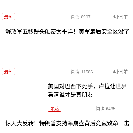
最热
阅读
8997
4小时前
解放军五秒镜头颠覆太平洋！美军最后安全区没了
最热
阅读
11586
4小时前
美国对巴西下死手，卢拉让世界
看清谁才是真朋友
最热
阅读
6435
惊天大反转！特朗普支持率崩盘背后竟藏致命一击