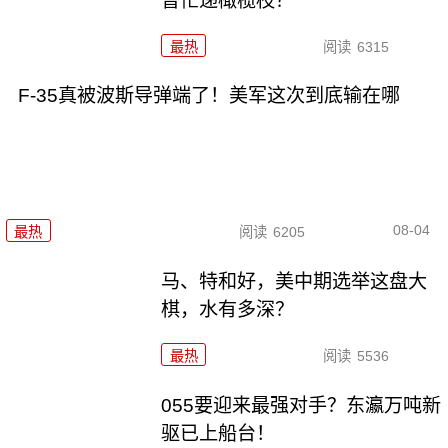
普忙递橄榄枝？
最热
阅读
6315
F-35真被波斯导弹端了！美军这次到底输在哪
08-04
最热
阅读
6205
马、特和好，美中期选举这盘大
棋，水有多深？
最热
阅读
5536
055要迎来最强对手？东瀛万吨新
驱已上船台！