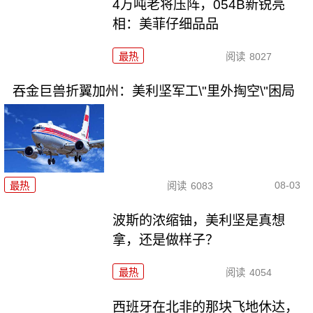
4万吨老将压阵，054B新锐亮
相：美菲仔细品品
最热
阅读
8027
吞金巨兽折翼加州：美利坚军工\"里外掏空\"困局
08-03
最热
阅读
6083
波斯的浓缩铀，美利坚是真想
拿，还是做样子？
最热
阅读
4054
西班牙在北非的那块飞地休达，