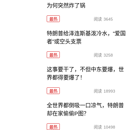
为何突然炸了锅
最热
阅读
3645
特朗普给泽连斯基泼冷水，“爱国
者”或空头支票
最热
阅读
3258
这事要干了，不但中东要爆，世
界都得要爆了！
最热
阅读
18993
全世界都倒吸一口凉气，特朗普
却在家偷偷P图？
最热
阅读
10498