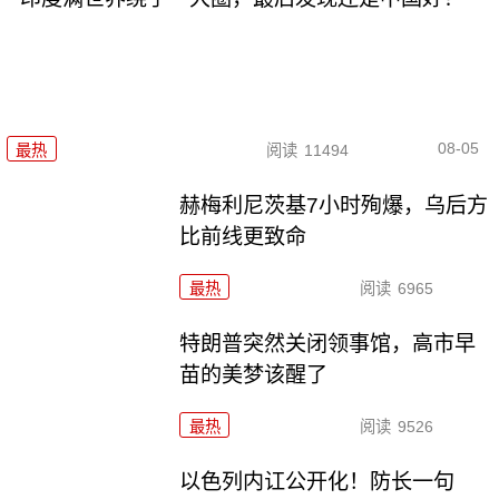
08-05
最热
阅读
11494
赫梅利尼茨基7小时殉爆，乌后方
比前线更致命
最热
阅读
6965
特朗普突然关闭领事馆，高市早
苗的美梦该醒了
最热
阅读
9526
以色列内讧公开化！防长一句