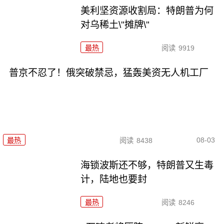
美利坚资源收割局：特朗普为何
对乌稀土\"摊牌\"
最热
阅读
9919
普京不忍了！俄突破禁忌，猛轰美资无人机工厂
08-03
最热
阅读
8438
海锁波斯还不够，特朗普又生毒
计，陆地也要封
最热
阅读
8246