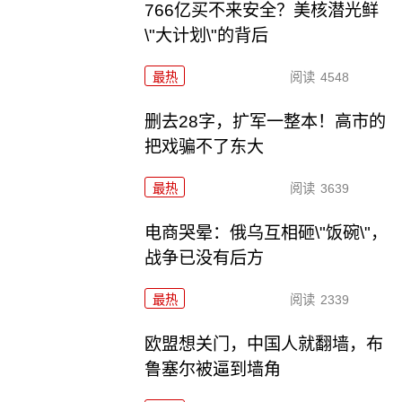
766亿买不来安全？美核潜光鲜
\"大计划\"的背后
最热
阅读
4548
删去28字，扩军一整本！高市的
把戏骗不了东大
最热
阅读
3639
电商哭晕：俄乌互相砸\"饭碗\"，
战争已没有后方
最热
阅读
2339
欧盟想关门，中国人就翻墙，布
鲁塞尔被逼到墙角