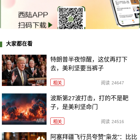
大家都在看
特朗普半夜惊醒，这仗再打下
去，美利坚要当裤子
相关
阅读
24647
波斯第27波打击，打的不是靶
子，是美利坚命门
相关
阅读
24516
阿塞拜疆飞行员夸赞“枭龙”：比比