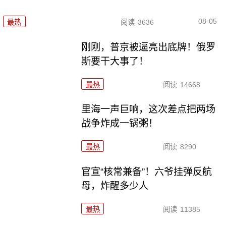
08-05
最热
阅读
3636
刚刚，普京被逼亮出底牌！俄罗
斯要干大事了！
最热
阅读
14668
里海一声巨响，这次差点把两场
战争炸成一锅粥！
最热
阅读
8290
官宣“核常兼备”！六爷挂弹反航
母，炸醒多少人
最热
阅读
11385