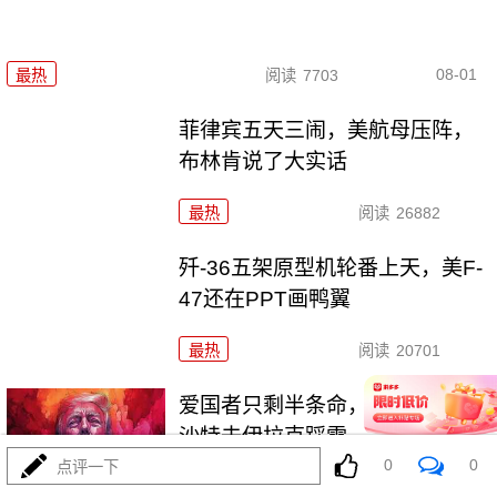
08-01
最热
阅读
7703
菲律宾五天三闹，美航母压阵，
布林肯说了大实话
最热
阅读
26882
歼-36五架原型机轮番上天，美F-
47还在PPT画鸭翼
最热
阅读
20701
爱国者只剩半条命，美军却拉着
沙特去伊拉克踩雷
0
0
点评一下
最热
阅读
11864