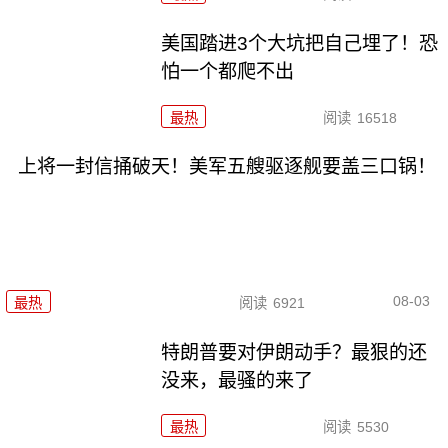
美国踏进3个大坑把自己埋了！恐
怕一个都爬不出
最热
阅读
16518
上将一封信捅破天！美军五艘驱逐舰要盖三口锅！
08-03
最热
阅读
6921
特朗普要对伊朗动手？最狠的还
没来，最骚的来了
最热
阅读
5530