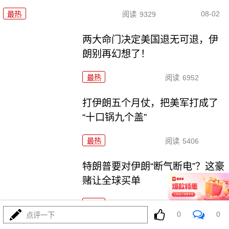
08-02
最热
阅读
9329
两大命门决定美国退无可退，伊
朗别再幻想了！
最热
阅读
6952
打伊朗五个月仗，把美军打成了
“十口锅九个盖”
最热
阅读
5406
特朗普要对伊朗“断气断电”？这豪
赌让全球买单
最热
阅读
4572
0
0
点评一下