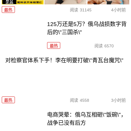
最热
阅读
31145
4小时前
125万还是5万？俄乌战损数字背
后的\"三国杀\"
最热
阅读
6570
对检察官体系下手！李在明要打破\"青瓦台魔咒\"
最热
阅读
4558
3小时前
电商哭晕：俄乌互相砸\"饭碗\"，
战争已没有后方