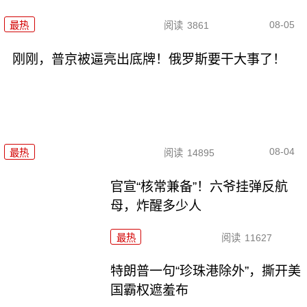
08-05
最热
阅读
3861
刚刚，普京被逼亮出底牌！俄罗斯要干大事了！
08-04
最热
阅读
14895
官宣“核常兼备”！六爷挂弹反航
母，炸醒多少人
最热
阅读
11627
特朗普一句“珍珠港除外”，撕开美
国霸权遮羞布