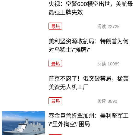
央视：空警600横空出世，美航母
最强王牌失效
最热
阅读
22725
美利坚资源收割局：特朗普为何
对乌稀土\"摊牌\"
最热
阅读
10089
普京不忍了！俄突破禁忌，猛轰
美资无人机工厂
最热
阅读
8590
吞金巨兽折翼加州：美利坚军工
\"里外掏空\"困局