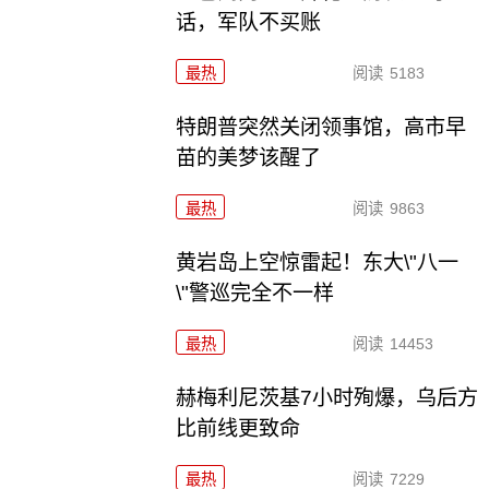
话，军队不买账
最热
阅读
5183
特朗普突然关闭领事馆，高市早
苗的美梦该醒了
最热
阅读
9863
黄岩岛上空惊雷起！东大\"八一
\"警巡完全不一样
最热
阅读
14453
赫梅利尼茨基7小时殉爆，乌后方
比前线更致命
最热
阅读
7229