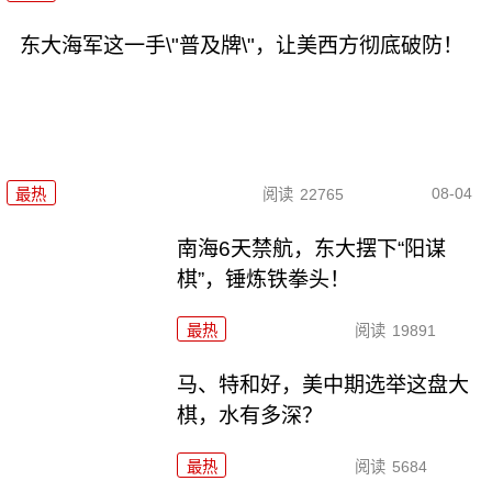
东大海军这一手\"普及牌\"，让美西方彻底破防！
08-04
最热
阅读
22765
南海6天禁航，东大摆下“阳谋
棋”，锤炼铁拳头！
最热
阅读
19891
马、特和好，美中期选举这盘大
棋，水有多深？
最热
阅读
5684