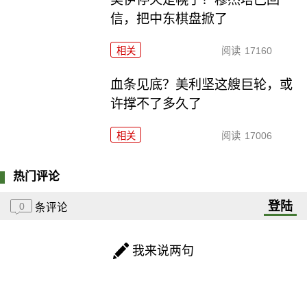
信，把中东棋盘掀了
相关
阅读
17160
血条见底？美利坚这艘巨轮，或
许撑不了多久了
相关
阅读
17006
热门评论
登陆
0
条评论
我来说两句