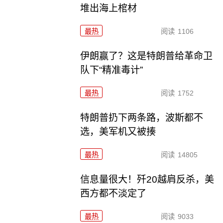
堆出海上棺材
最热
阅读
1106
伊朗赢了？这是特朗普给革命卫
队下“精准毒计”
最热
阅读
1752
特朗普扔下两条路，波斯都不
选，美军机又被揍
最热
阅读
14805
信息量很大！歼20越肩反杀，美
西方都不淡定了
最热
阅读
9033