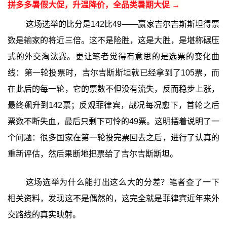
拼多多暑假大促，升温降价，全品类暑期大促 →
这场选举的比分是142比49——赢家吉尔吉斯斯坦得票
数是输家的将近三倍。这不是险胜，这是大胜，是堪称碾压
式的外交淘汰赛。更让笔者觉得有意思的是选票的变化曲
线：第一轮投票时，吉尔吉斯斯坦就已经拿到了105票，而
在此后的每一轮，它的票数不但没有流失，反而稳步上涨，
最终飙升到142票；反观菲律宾，战况每况愈下，首轮之后
票数不断失血，最后只剩下可怜的49票。这明摆着说明了一
个问题：很多国家在第一轮投完票回去之后，进行了认真的
重新评估，然后果断地把票给了吉尔吉斯斯坦。
这场选举为什么能打出这么大的分差？笔者查了一下
相关资料，发现这不是偶然的，这完全就是菲律宾近年来外
交路线的真实映射。