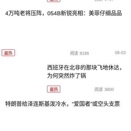
4万吨老将压阵，054B新锐亮相：美菲仔细品品
08-03
最热
阅读
8186
西班牙在北非的那块飞地休达，
为何突然炸了锅
最热
阅读
3800
特朗普给泽连斯基泼冷水，“爱国者”或空头支票