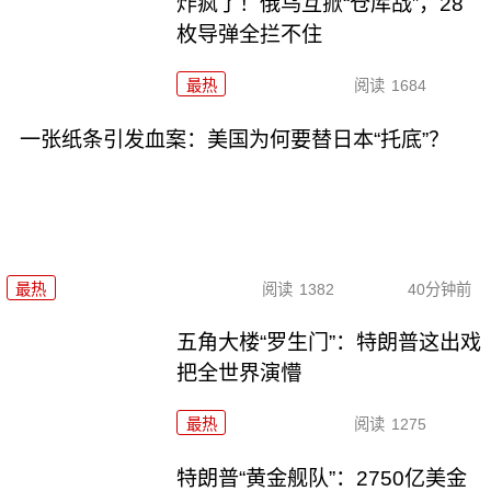
炸疯了！俄乌互掀“仓库战”，28
枚导弹全拦不住
最热
阅读
1684
一张纸条引发血案：美国为何要替日本“托底”？
最热
阅读
1382
40分钟前
五角大楼“罗生门”：特朗普这出戏
把全世界演懵
最热
阅读
1275
特朗普“黄金舰队”：2750亿美金