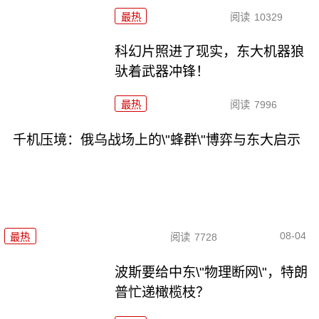
最热
阅读
10329
科幻片照进了现实，东大机器狼
驮着武器冲锋！
最热
阅读
7996
千机压境：俄乌战场上的\"蜂群\"博弈与东大启示
08-04
最热
阅读
7728
波斯要给中东\"物理断网\"，特朗
普忙递橄榄枝？