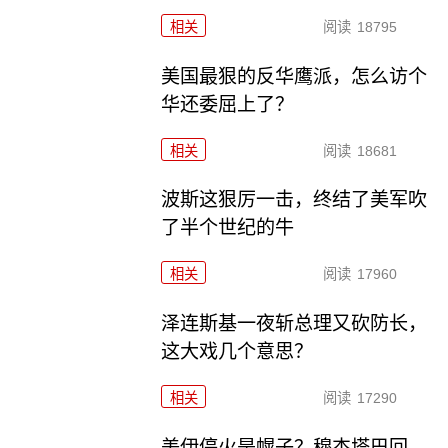
相关
阅读
18795
美国最狠的反华鹰派，怎么访个
华还委屈上了？
相关
阅读
18681
波斯这狠厉一击，终结了美军吹
了半个世纪的牛
相关
阅读
17960
泽连斯基一夜斩总理又砍防长，
这大戏几个意思？
相关
阅读
17290
美伊停火是幌子？穆杰塔巴回