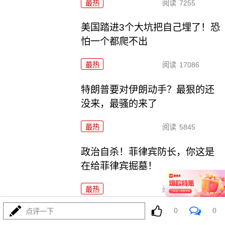
最热
阅读
7255
美国踏进3个大坑把自己埋了！恐
怕一个都爬不出
最热
阅读
17086
特朗普要对伊朗动手？最狠的还
没来，最骚的来了
最热
阅读
5845
政治自杀！菲律宾防长，你这是
在给菲律宾掘墓！
最热
阅读
6916
0
0
点评一下
特朗普这狼来了连演十遍，伊