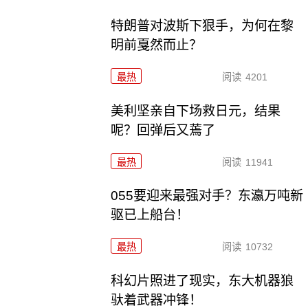
特朗普对波斯下狠手，为何在黎
明前戛然而止？
最热
阅读
4201
美利坚亲自下场救日元，结果
呢？回弹后又蔫了
最热
阅读
11941
055要迎来最强对手？东瀛万吨新
驱已上船台！
最热
阅读
10732
科幻片照进了现实，东大机器狼
驮着武器冲锋！