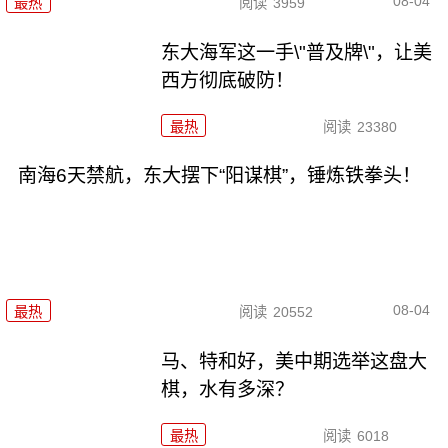
08-04
最热
阅读
3959
东大海军这一手\"普及牌\"，让美
西方彻底破防！
最热
阅读
23380
南海6天禁航，东大摆下“阳谋棋”，锤炼铁拳头！
08-04
最热
阅读
20552
马、特和好，美中期选举这盘大
棋，水有多深？
最热
阅读
6018