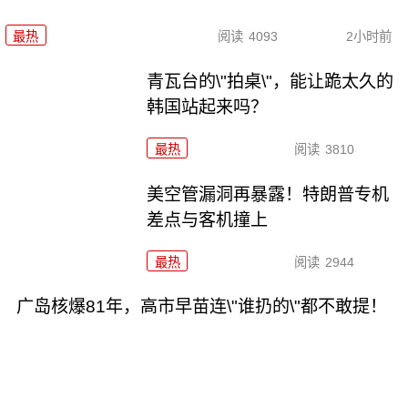
最热
阅读
4093
2小时前
青瓦台的\"拍桌\"，能让跪太久的
韩国站起来吗？
最热
阅读
3810
美空管漏洞再暴露！特朗普专机
差点与客机撞上
最热
阅读
2944
广岛核爆81年，高市早苗连\"谁扔的\"都不敢提！