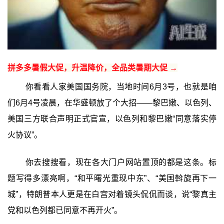
拼多多暑假大促，升温降价，全品类暑期大促 →
你看看人家美国国务院，当地时间6月3号，也就是咱
们6月4号凌晨，在华盛顿放了个大招——黎巴嫩、以色列、
美国三方联合声明正式官宣，以色列和黎巴嫩“同意落实停
火协议”。
你去搜搜看，现在各大门户网站置顶的都是这条。标
题写得多漂亮啊，“和平曙光重现中东”、“美国斡旋再下一
城”，特朗普本人更是在白宫对着镜头侃侃而谈，说“黎真主
党和以色列都已同意不再开火”。