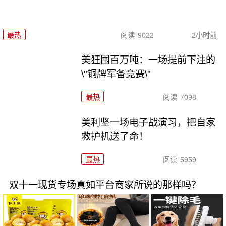
最热
阅读
9022
2小时前
美狂囤百万吨：一场提前下注的
\"铜牌军备竞赛\"
最热
阅读
7098
美利坚一场电子战演习，把自家
救护机送了命！
最热
阅读
5959
双十一现货专场真如平台商家所说的那样吗？