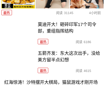
最热
阅读
31145
4小时前
莫迪开大！砸碎印军17个司令
部，重组指挥结构
最热
阅读
6186
五箭齐发：东大这次出手，没给
美方留半点幻想
最热
阅读
4615
红海惊涛！沙特摆开大棋局，猫鼠游戏才刚开场