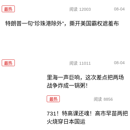
08-04
最热
阅读
12003
特朗普一句“珍珠港除外”，撕开美国霸权遮羞布
08-04
最热
阅读
11011
里海一声巨响，这次差点把两场
战争炸成一锅粥！
最热
阅读
8856
731！特高课还魂！高市早苗两把
火烧穿日本国运