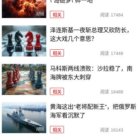
\"岛链梦\"碎一地
相关
阅读
17484
泽连斯基一夜斩总理又砍防长，
这大戏几个意思？
相关
阅读
17448
马科斯两线溃败：沙拉稳了，南
海牌被东大刺穿
相关
阅读
16488
黄海这出“老将配新王”，把俄罗斯
海军看沉默了
相关
阅读
16143