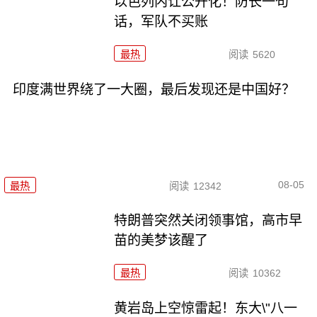
以色列内讧公开化！防长一句
话，军队不买账
最热
阅读
5620
印度满世界绕了一大圈，最后发现还是中国好？
08-05
最热
阅读
12342
特朗普突然关闭领事馆，高市早
苗的美梦该醒了
最热
阅读
10362
黄岩岛上空惊雷起！东大\"八一