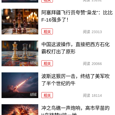
相关
阅读
25202
阿塞拜疆飞行员夸赞“枭龙”：比比
F-16强多了！
相关
阅读
23313
中国这波操作，直接把西方石化
霸权打出了原形
相关
阅读
20066
波斯这狠厉一击，终结了美军吹
了半个世纪的牛
相关
阅读
18114
冲之鸟礁一声炮响，高市早苗的