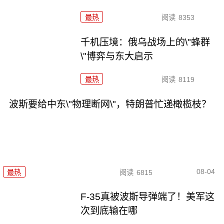
最热
阅读
8353
千机压境：俄乌战场上的\"蜂群
\"博弈与东大启示
最热
阅读
8119
波斯要给中东\"物理断网\"，特朗普忙递橄榄枝？
08-04
最热
阅读
6815
F-35真被波斯导弹端了！美军这
次到底输在哪