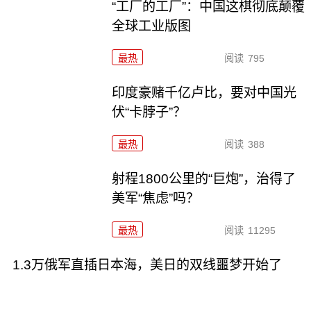
“工厂的工厂”：中国这棋彻底颠覆
全球工业版图
最热
阅读
795
印度豪赌千亿卢比，要对中国光
伏“卡脖子”？
最热
阅读
388
射程1800公里的“巨炮”，治得了
美军“焦虑”吗？
最热
阅读
11295
1.3万俄军直插日本海，美日的双线噩梦开始了