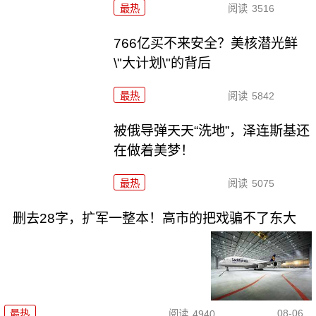
最热
阅读
3516
766亿买不来安全？美核潜光鲜
\"大计划\"的背后
最热
阅读
5842
被俄导弹天天“洗地”，泽连斯基还
在做着美梦！
最热
阅读
5075
删去28字，扩军一整本！高市的把戏骗不了东大
08-06
最热
阅读
4940