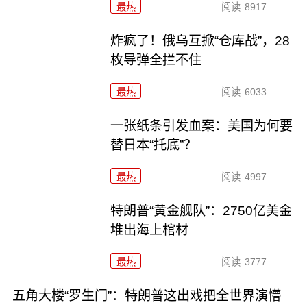
最热
阅读
8917
炸疯了！俄乌互掀“仓库战”，28
枚导弹全拦不住
最热
阅读
6033
一张纸条引发血案：美国为何要
替日本“托底”？
最热
阅读
4997
特朗普“黄金舰队”：2750亿美金
堆出海上棺材
最热
阅读
3777
五角大楼“罗生门”：特朗普这出戏把全世界演懵