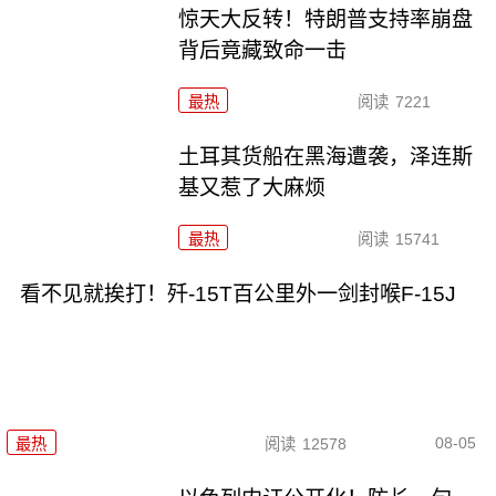
惊天大反转！特朗普支持率崩盘
背后竟藏致命一击
最热
阅读
7221
土耳其货船在黑海遭袭，泽连斯
基又惹了大麻烦
最热
阅读
15741
看不见就挨打！歼-15T百公里外一剑封喉F-15J
08-05
最热
阅读
12578