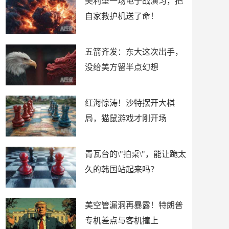
美利坚一场电子战演习，把
自家救护机送了命！
五箭齐发：东大这次出手，
没给美方留半点幻想
红海惊涛！沙特摆开大棋
局，猫鼠游戏才刚开场
青瓦台的\"拍桌\"，能让跪太
久的韩国站起来吗？
美空管漏洞再暴露！特朗普
专机差点与客机撞上