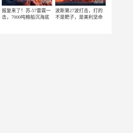
报复来了！苏-57雷霆一
波斯第27波打击，打的
击，7000吨粮船沉海底
不是靶子，是美利坚命
门