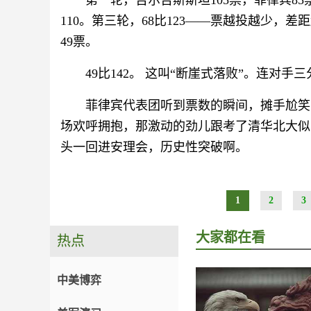
第一轮，吉尔吉斯斯坦105票，菲律宾85
110。第三轮，68比123——票越投越少，
49票。
49比142。 这叫“断崖式落败”。连对
菲律宾代表团听到票数的瞬间，摊手尬笑
场欢呼拥抱，那激动的劲儿跟考了清华北大似
头一回进安理会，历史性突破啊。
1
2
3
大家都在看
热点
中美博弈