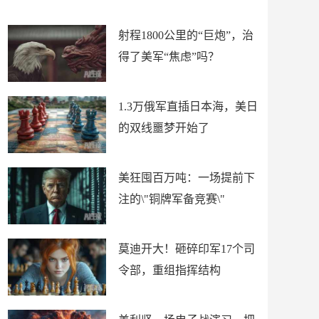
场
射程1800公里的“巨炮”，治
得了美军“焦虑”吗？
1.3万俄军直插日本海，美日
的双线噩梦开始了
美狂囤百万吨：一场提前下
注的\"铜牌军备竞赛\"
莫迪开大！砸碎印军17个司
令部，重组指挥结构