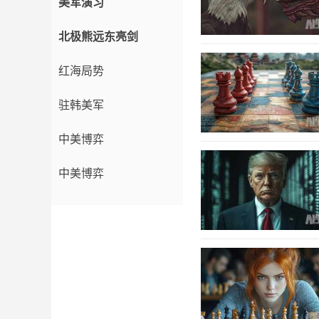
美军演习
北极熊远东亮剑
红海局势
驻韩美军
中美博弈
中美博弈