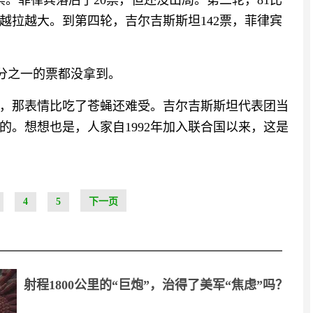
票。菲律宾落后了20票，但还没出局。第二轮，81比
差距越拉越大。到第四轮，吉尔吉斯斯坦142票，菲律宾
手三分之一的票都没拿到。
，那表情比吃了苍蝇还难受。吉尔吉斯斯坦代表团当
的。想想也是，人家自1992年加入联合国以来，这是
4
5
下一页
射程1800公里的“巨炮”，治得了美军“焦虑”吗？