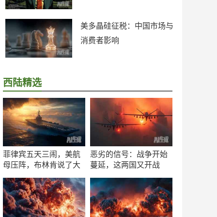
美多晶硅征税：中国市场与
消费者影响
西陆精选
菲律宾五天三闹，美航
恶劣的信号：战争开始
母压阵，布林肯说了大
蔓延，这两国又开战
实话
了！