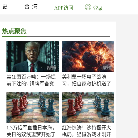
历史
台湾
APP访问
登录
热点聚焦
美狂囤百万吨：一场提
美利坚一场电子战演
前下注的\"铜牌军备竞
习，把自家救护机送了
赛\"
命！
1.3万俄军直插日本海，
红海惊涛！沙特摆开大
美日的双线噩梦开始了
棋局，猫鼠游戏才刚开