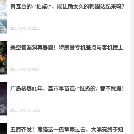
青瓦台的\"拍桌\"，能让跪太久的韩国站起来吗？
2026-08-07 11:22:56
美空管漏洞再暴露！特朗普专机差点与客机撞上
2026-08-07 11:03:17
广岛核爆81年，高市早苗连\"谁扔的\"都不敢提！
2026-08-07 10:55:12
五箭齐发！熊猫这一巴掌扇过去，大漂亮终于知