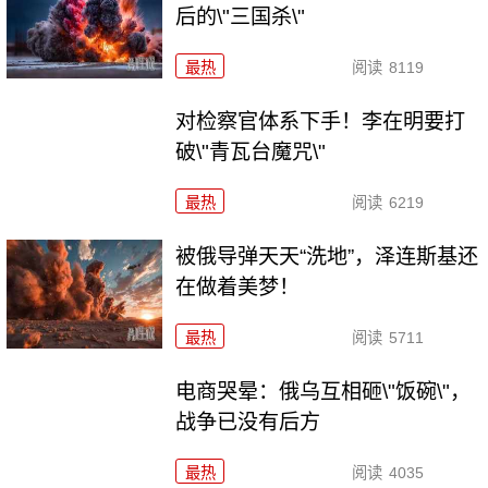
后的\"三国杀\"
最热
阅读
8119
对检察官体系下手！李在明要打
破\"青瓦台魔咒\"
最热
阅读
6219
被俄导弹天天“洗地”，泽连斯基还
在做着美梦！
最热
阅读
5711
电商哭晕：俄乌互相砸\"饭碗\"，
战争已没有后方
最热
阅读
4035