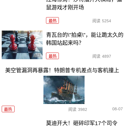
鼠游戏才刚开场
最热
阅读
5254
青瓦台的\"拍桌\"，能让跪太久的
韩国站起来吗？
最热
阅读
4897
美空管漏洞再暴露！特朗普专机差点与客机撞上
08-07
最热
阅读
3982
莫迪开大！砸碎印军17个司令