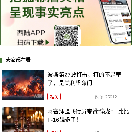
大家都在看
波斯第27波打击，打的不是靶
子，是美利坚命门
相关
阅读
25612
阿塞拜疆飞行员夸赞“枭龙”：比比
F-16强多了！