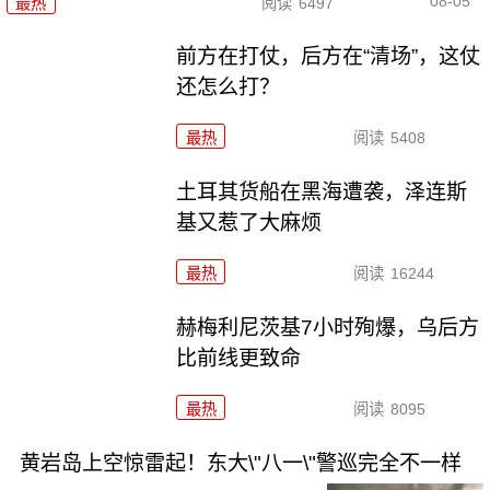
08-05
最热
阅读
6497
前方在打仗，后方在“清场”，这仗
还怎么打？
最热
阅读
5408
土耳其货船在黑海遭袭，泽连斯
基又惹了大麻烦
最热
阅读
16244
赫梅利尼茨基7小时殉爆，乌后方
比前线更致命
最热
阅读
8095
黄岩岛上空惊雷起！东大\"八一\"警巡完全不一样