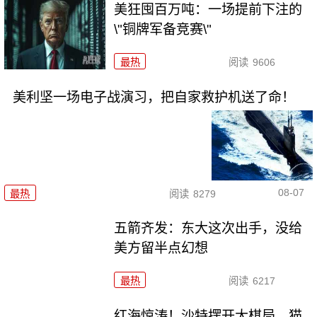
美狂囤百万吨：一场提前下注的
\"铜牌军备竞赛\"
最热
阅读
9606
美利坚一场电子战演习，把自家救护机送了命！
08-07
最热
阅读
8279
五箭齐发：东大这次出手，没给
美方留半点幻想
最热
阅读
6217
红海惊涛！沙特摆开大棋局，猫