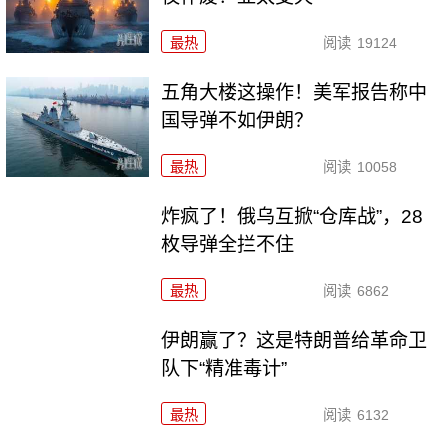
最热
阅读
19124
五角大楼这操作！美军报告称中
国导弹不如伊朗？
最热
阅读
10058
炸疯了！俄乌互掀“仓库战”，28
枚导弹全拦不住
最热
阅读
6862
伊朗赢了？这是特朗普给革命卫
队下“精准毒计”
最热
阅读
6132