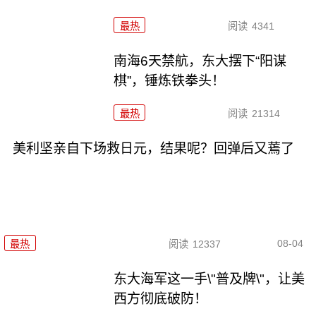
最热
阅读
4341
南海6天禁航，东大摆下“阳谋
棋”，锤炼铁拳头！
最热
阅读
21314
美利坚亲自下场救日元，结果呢？回弹后又蔫了
08-04
最热
阅读
12337
东大海军这一手\"普及牌\"，让美
西方彻底破防！