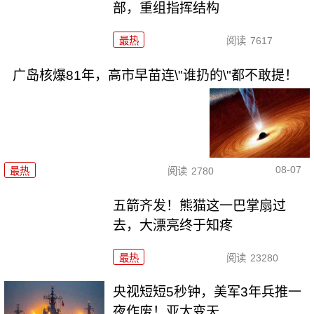
部，重组指挥结构
最热
阅读
7617
广岛核爆81年，高市早苗连\"谁扔的\"都不敢提！
08-07
最热
阅读
2780
五箭齐发！熊猫这一巴掌扇过
去，大漂亮终于知疼
最热
阅读
23280
央视短短5秒钟，美军3年兵推一
夜作废！亚太变天