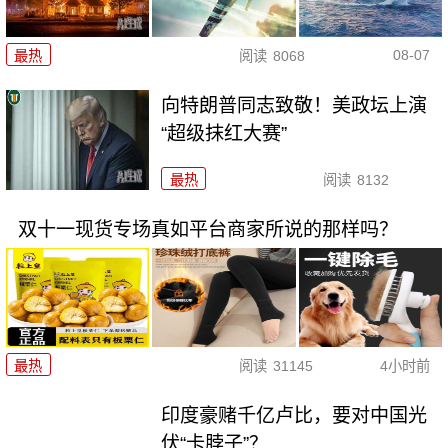
08-07
最热
阅读
8068
向特朗普同志致敬！美政坛上演
“超级抹红大赛”
最热
阅读
8132
双十一现货专场真如平台商家所说的那样吗？
最热
阅读
31145
4小时前
印度豪赌千亿卢比，要对中国光
伏“卡脖子”？