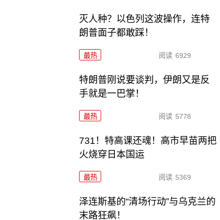
灭人种？以色列这波操作，连特
朗普面子都敢踩！
最热
阅读
6929
特朗普刚说要谈判，伊朗又是反
手就是一巴掌！
最热
阅读
5778
731！特高课还魂！高市早苗两把
火烧穿日本国运
最热
阅读
5369
泽连斯基的“清场行动”与乌克兰的
末路狂飙！