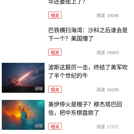
华还委屈上了？
相关
阅读
19098
巴铁横扫海湾：沙科之后谁会是
下一个？美国懵了
相关
阅读
18903
波斯这狠厉一击，终结了美军吹
了半个世纪的牛
相关
阅读
18299
美伊停火是幌子？穆杰塔巴回
信，把中东棋盘掀了
相关
阅读
17727