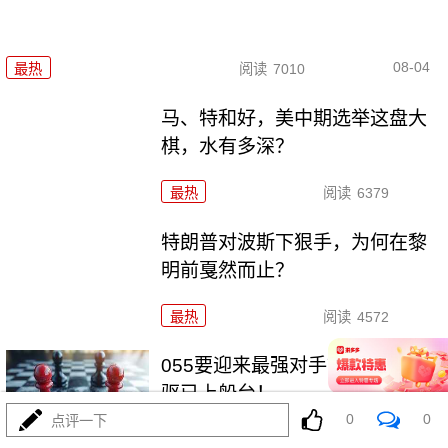
08-04
最热
阅读
7010
马、特和好，美中期选举这盘大
棋，水有多深？
最热
阅读
6379
特朗普对波斯下狠手，为何在黎
明前戛然而止？
最热
阅读
4572
055要迎来最强对手？东瀛万吨新
驱已上船台！
0
0
点评一下
最热
阅读
11151