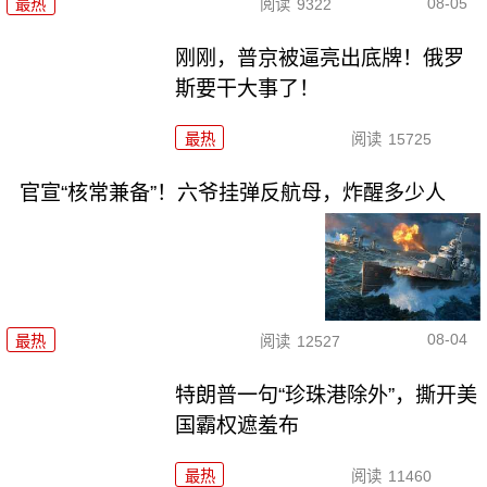
08-05
最热
阅读
9322
刚刚，普京被逼亮出底牌！俄罗
斯要干大事了！
最热
阅读
15725
官宣“核常兼备”！六爷挂弹反航母，炸醒多少人
08-04
最热
阅读
12527
特朗普一句“珍珠港除外”，撕开美
国霸权遮羞布
最热
阅读
11460