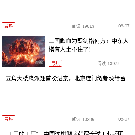
08-07
最热
阅读
19813
三国歃血为盟剑指何方？中东大
棋有人坐不住了！
最热
阅读
13972
五角大楼鹰派翘首盼进京，北京连门缝都没给留
08-07
最热
阅读
13286
“工厂的工厂”：中国这棋彻底颠覆全球工业版图