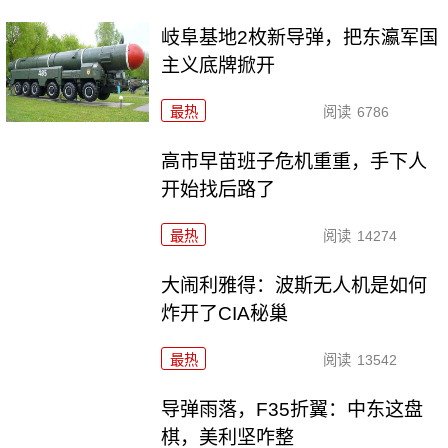
岐阜基地2枚新导弹，把东瀛军国
主义底牌掀开
最热
阅读
6786
高市早苗班子危机重重，手下人
开始找后路了
最热
阅读
14274
大闹利雅得：波斯无人机是如何
炸开了CIA秘巢
最热
阅读
13542
导弹雨落，F35折翼：中东这盘
棋，美利坚咋整