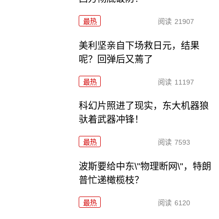
最热
阅读
21907
美利坚亲自下场救日元，结果
呢？回弹后又蔫了
最热
阅读
11197
科幻片照进了现实，东大机器狼
驮着武器冲锋！
最热
阅读
7593
波斯要给中东\"物理断网\"，特朗
普忙递橄榄枝？
最热
阅读
6120