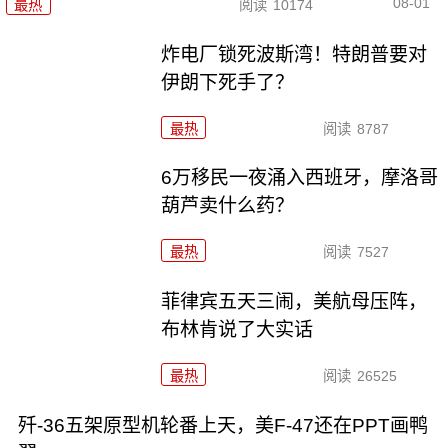
08-01
最热
阅读
10174
炸电厂锁死波斯湾！特朗普要对
伊朗下死手了？
最热
阅读
8787
6万移民一夜涌入西班牙，摩洛哥
葫芦卖什么药？
最热
阅读
7527
菲律宾五天三闹，美航母压阵，
布林肯说了大实话
最热
阅读
26525
歼-36五架原型机轮番上天，美F-47还在PPT画鸭