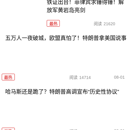
铁证出台！菲律宾求锤得锤！解
放军黄岩岛亮剑
最热
阅读
21620
五万人一夜破城，欧盟真怕了！特朗普拿美国说事
08-01
最热
阅读
14714
哈马斯还是跪了？特朗普高调宣布“历史性协议”