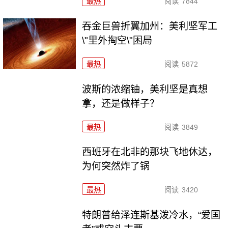
最热
阅读
7844
吞金巨兽折翼加州：美利坚军工
\"里外掏空\"困局
最热
阅读
5872
波斯的浓缩铀，美利坚是真想
拿，还是做样子？
最热
阅读
3849
西班牙在北非的那块飞地休达，
为何突然炸了锅
最热
阅读
3420
特朗普给泽连斯基泼冷水，“爱国