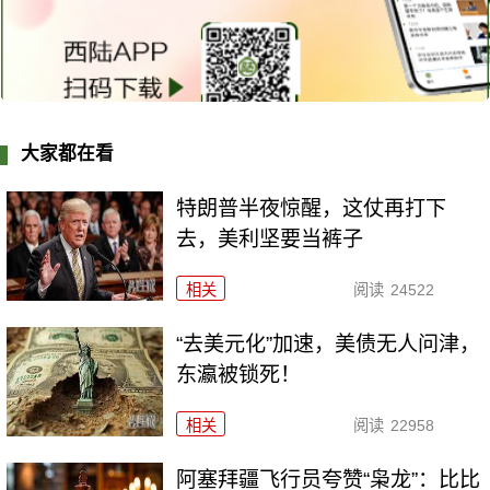
大家都在看
特朗普半夜惊醒，这仗再打下
去，美利坚要当裤子
相关
阅读
24522
“去美元化”加速，美债无人问津，
东瀛被锁死！
相关
阅读
22958
阿塞拜疆飞行员夸赞“枭龙”：比比