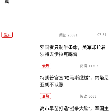
翼
07-31
最热
阅读
20391
爱国者只剩半条命，美军却拉着
沙特去伊拉克踩雷
最热
阅读
11707
特朗普官宣“哈马斯缴械”，内塔尼
亚胡不认账
最热
阅读
8053
高市早苗打造“战争大脑”，军国主