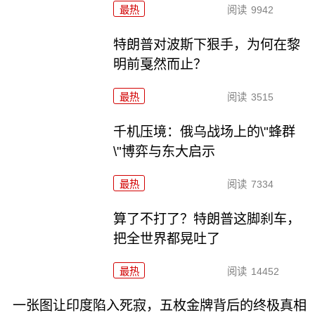
最热
阅读
9942
特朗普对波斯下狠手，为何在黎
明前戛然而止？
最热
阅读
3515
千机压境：俄乌战场上的\"蜂群
\"博弈与东大启示
最热
阅读
7334
算了不打了？特朗普这脚刹车，
把全世界都晃吐了
最热
阅读
14452
一张图让印度陷入死寂，五枚金牌背后的终极真相