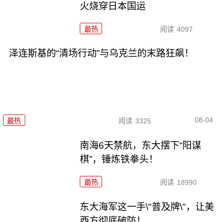
火烧穿日本国运
最热
阅读
4097
泽连斯基的“清场行动”与乌克兰的末路狂飙！
08-04
最热
阅读
3325
南海6天禁航，东大摆下“阳谋
棋”，锤炼铁拳头！
最热
阅读
18990
东大海军这一手\"普及牌\"，让美
西方彻底破防！