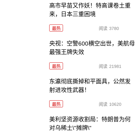
高市早苗又作妖！特高课卷土重
来，日本三重困境
最热
阅读
3780
央视：空警600横空出世，美航母
最强王牌失效
最热
阅读
21981
东瀛彻底撕掉和平面具，公然发
射进攻性武器！
最热
阅读
10620
美利坚资源收割局：特朗普为何
对乌稀土\"摊牌\"