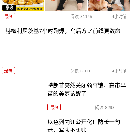
最热
阅读
31145
4小时前
赫梅利尼茨基7小时殉爆，乌后方比前线更致命
最热
阅读
6100
4小时前
特朗普突然关闭领事馆，高市早
苗的美梦该醒了
最热
阅读
8293
以色列内讧公开化！防长一句
话，军队不买账