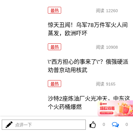
最热
阅读
12260
惊天丑闻！乌军78万件军火人间
蒸发，欧洲吓坏
最热
阅读
10908
\"西方担心的事来了\"？俄强硬派
劝普京动用核武
最热
阅读
9165
沙特2座炼油厂火光冲天，中东这
个火药桶爆燃
最热
阅读
6818
0
0
点评一下