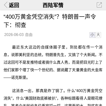
返回
西陆军情
“400万黄金凭空消失”？特朗普一声令
下：彻查
小
大
2026-06-03
自由
最近东大这边的自媒体圈子里，到处都在传一个消
息，说那美利坚的总统，特朗普先生，又搞了个大新闻。不
过这回可不是发推特或者搞什么真人秀，而是把目光盯上了
他们家那个埋了快一个世纪的、据说藏了天量黄金的大金库
——诺克斯堡。
这消息一出，那真是炸了锅了。什么“400万黄金凭空
消失”，什么“美国财政底裤被扒”，各种标题看得人是眼花缭
乱。笔者今天就给各位看官捋一捋，这里面的水，到底有多