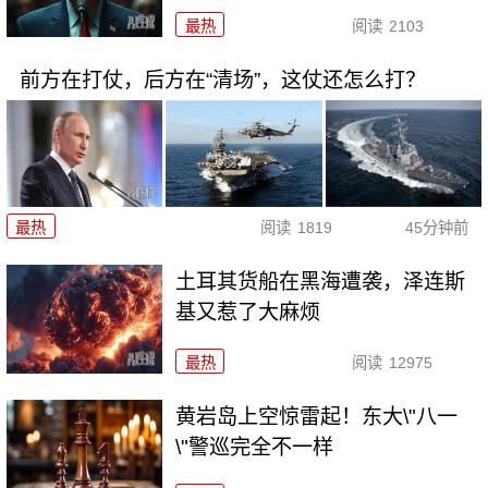
最热
阅读
2103
前方在打仗，后方在“清场”，这仗还怎么打？
最热
阅读
1819
45分钟前
土耳其货船在黑海遭袭，泽连斯
基又惹了大麻烦
最热
阅读
12975
黄岩岛上空惊雷起！东大\"八一
\"警巡完全不一样