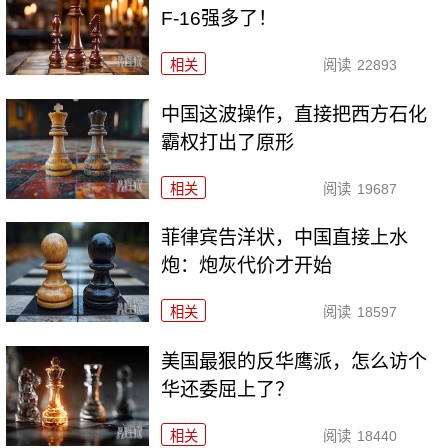
F-16强多了！
相关
阅读
22893
中国这波操作，直接把西方石化
霸权打出了原形
相关
阅读
19687
菲律宾告洋状，中国直接上水
炮：炮灰代价才开始
相关
阅读
18597
美国最狠的反华鹰派，怎么访个
华还委屈上了？
相关
阅读
18440