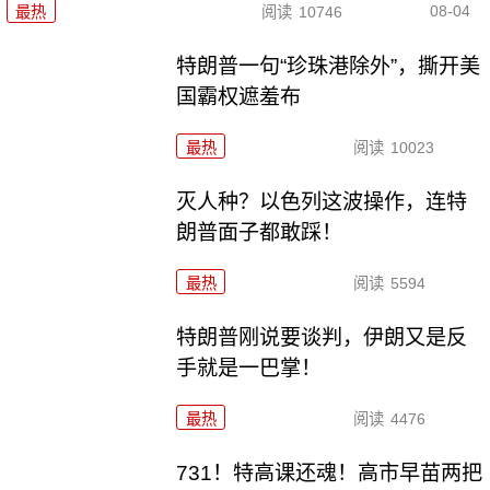
08-04
最热
阅读
10746
特朗普一句“珍珠港除外”，撕开美
国霸权遮羞布
最热
阅读
10023
灭人种？以色列这波操作，连特
朗普面子都敢踩！
最热
阅读
5594
特朗普刚说要谈判，伊朗又是反
手就是一巴掌！
最热
阅读
4476
731！特高课还魂！高市早苗两把