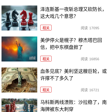
泽连斯基一夜斩总理又砍防长，
这大戏几个意思？
相关
阅读
17095
美伊停火是幌子？穆杰塔巴回
信，把中东棋盘掀了
相关
阅读
16856
血条见底？美利坚这艘巨轮，或
许撑不了多久了
相关
阅读
16721
马科斯两线溃败：沙拉稳了，南
海牌被东大刺穿