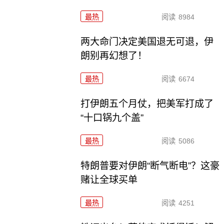
最热
阅读
8984
两大命门决定美国退无可退，伊
朗别再幻想了！
最热
阅读
6674
打伊朗五个月仗，把美军打成了
“十口锅九个盖”
最热
阅读
5086
特朗普要对伊朗“断气断电”？这豪
赌让全球买单
最热
阅读
4251