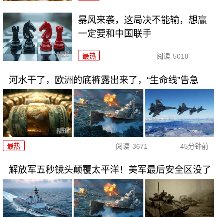
暴风来袭，这局决不能输，想赢
一定要和中国联手
最热
阅读
5018
河水干了，欧洲的底裤露出来了，“生命线”告急
最热
阅读
3671
45分钟前
解放军五秒镜头颠覆太平洋！美军最后安全区没了