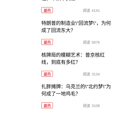
最热
阅读
4141
特朗普的制造业\"回流梦\"，为何
成了回流东大？
最热
阅读
5876
核牌局的模糊艺术：普京核红
线，到底有多红？
最热
阅读
3134
扎胖摊牌：乌克兰的\"北约梦\"为
何成了一地鸡毛？
最热
阅读
3108