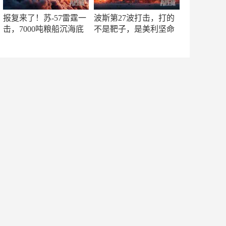
报复来了！苏-57雷霆一
波斯第27波打击，打的
击，7000吨粮船沉海底
不是靶子，是美利坚命
门