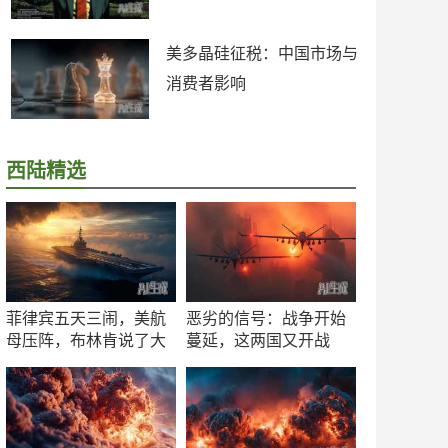
美多晶硅征税：中国市场与
消费者影响
西陆精选
菲律宾五天三闹，美航
恶劣的信号：战争开始
母压阵，布林肯说了大
蔓延，这两国又开战
实话
了！