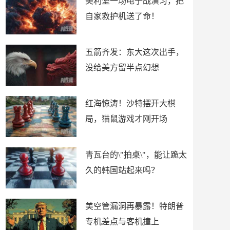
美利坚一场电子战演习，把
自家救护机送了命！
五箭齐发：东大这次出手，
没给美方留半点幻想
红海惊涛！沙特摆开大棋
局，猫鼠游戏才刚开场
青瓦台的\"拍桌\"，能让跪太
久的韩国站起来吗？
美空管漏洞再暴露！特朗普
专机差点与客机撞上