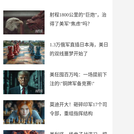
场
射程1800公里的“巨炮”，治
得了美军“焦虑”吗？
1.3万俄军直插日本海，美日
的双线噩梦开始了
美狂囤百万吨：一场提前下
注的\"铜牌军备竞赛\"
莫迪开大！砸碎印军17个司
令部，重组指挥结构