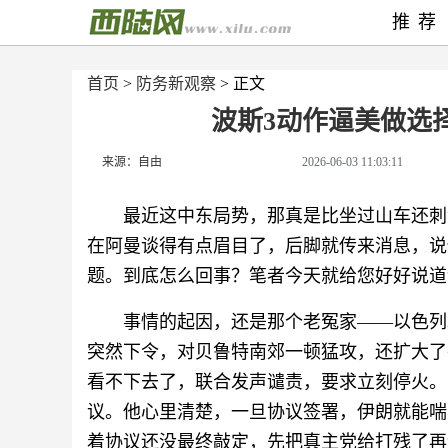
推荐
首页
>
防务新观察
> 正文
波斯3动作逼美做选
来源：自由
2026-06-03 11:03:11
最近这中东局势，那真是比坐过山车还刺
在阿曼谈得有点眉目了，后脚就传来消息，说
题。到底怎么回事？笔者今天就给您好好说道
事情的起因，还是那个老冤家——以色列
突然下令，对贝鲁特南郊一顿猛攻，还扩大了
看不下去了，联合发声谴责，要求立刻停火。
议。他心里清楚，一旦协议签署，伊朗就能喘
着协议还没最终敲定，先把真主党给打残了再