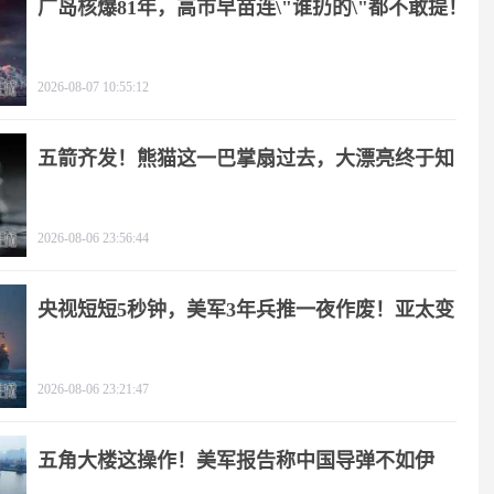
广岛核爆81年，高市早苗连\"谁扔的\"都不敢提！
2026-08-07 10:55:12
五箭齐发！熊猫这一巴掌扇过去，大漂亮终于知
疼
2026-08-06 23:56:44
央视短短5秒钟，美军3年兵推一夜作废！亚太变
天
2026-08-06 23:21:47
五角大楼这操作！美军报告称中国导弹不如伊