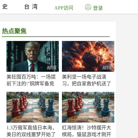
历史
台湾
APP访问
登录
热点聚焦
美狂囤百万吨：一场提
美利坚一场电子战演
前下注的\"铜牌军备竞
习，把自家救护机送了
赛\"
命！
1.3万俄军直插日本海，
红海惊涛！沙特摆开大
美日的双线噩梦开始了
棋局，猫鼠游戏才刚开