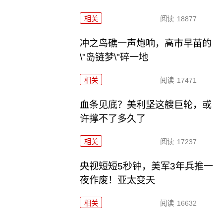
相关
阅读
18877
冲之鸟礁一声炮响，高市早苗的
\"岛链梦\"碎一地
相关
阅读
17471
血条见底？美利坚这艘巨轮，或
许撑不了多久了
相关
阅读
17237
央视短短5秒钟，美军3年兵推一
夜作废！亚太变天
相关
阅读
16632