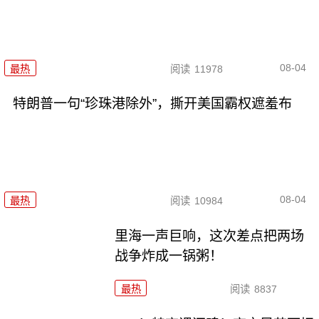
08-04
最热
阅读
11978
特朗普一句“珍珠港除外”，撕开美国霸权遮羞布
08-04
最热
阅读
10984
里海一声巨响，这次差点把两场
战争炸成一锅粥！
最热
阅读
8837