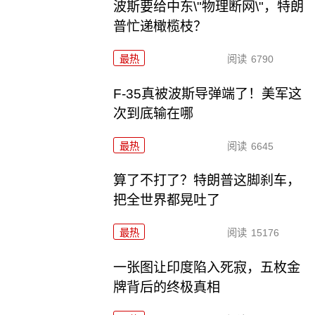
波斯要给中东\"物理断网\"，特朗
普忙递橄榄枝？
最热
阅读
6790
F-35真被波斯导弹端了！美军这
次到底输在哪
最热
阅读
6645
算了不打了？特朗普这脚刹车，
把全世界都晃吐了
最热
阅读
15176
一张图让印度陷入死寂，五枚金
牌背后的终极真相