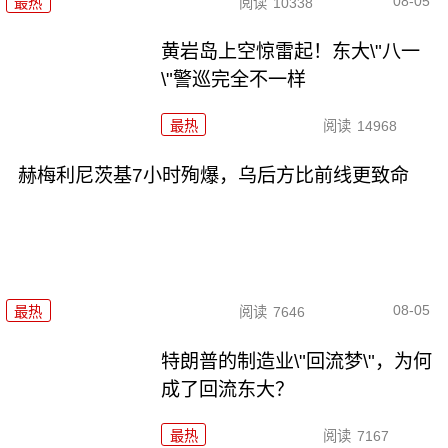
08-05
最热
阅读
10338
黄岩岛上空惊雷起！东大\"八一
\"警巡完全不一样
最热
阅读
14968
赫梅利尼茨基7小时殉爆，乌后方比前线更致命
08-05
最热
阅读
7646
特朗普的制造业\"回流梦\"，为何
成了回流东大？
最热
阅读
7167