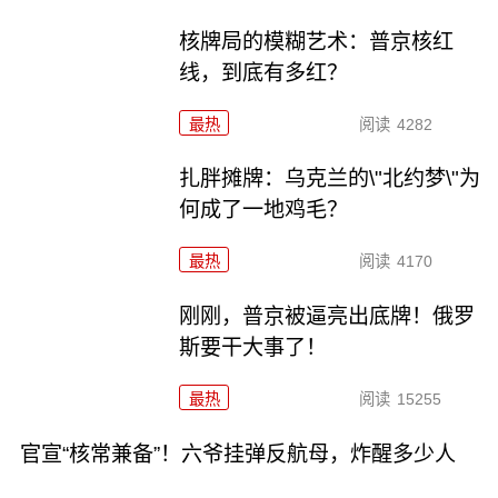
核牌局的模糊艺术：普京核红
线，到底有多红？
最热
阅读
4282
扎胖摊牌：乌克兰的\"北约梦\"为
何成了一地鸡毛？
最热
阅读
4170
刚刚，普京被逼亮出底牌！俄罗
斯要干大事了！
最热
阅读
15255
官宣“核常兼备”！六爷挂弹反航母，炸醒多少人