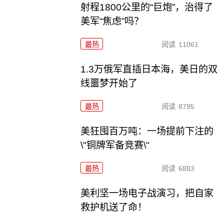
射程1800公里的“巨炮”，治得了
美军“焦虑”吗？
最热
阅读
11061
1.3万俄军直插日本海，美日的双
线噩梦开始了
最热
阅读
8795
美狂囤百万吨：一场提前下注的
\"铜牌军备竞赛\"
最热
阅读
6883
美利坚一场电子战演习，把自家
救护机送了命！