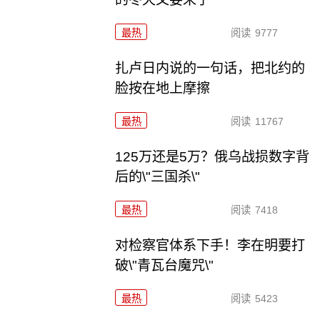
最热
阅读
9777
扎卢日内说的一句话，把北约的
脸按在地上摩擦
最热
阅读
11767
125万还是5万？俄乌战损数字背
后的\"三国杀\"
最热
阅读
7418
对检察官体系下手！李在明要打
破\"青瓦台魔咒\"
最热
阅读
5423