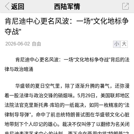
返回
西陆军情
肯尼迪中心更名风波：一场“文化地标争
夺战”
小
大
2026-06-02
自由
肯尼迪中心更名风波：一场“文化地标争夺战”背后的法
律与政治暗涌
华盛顿的夏日空气里，除了逐渐升腾的暑气，还弥漫
着一股法律与政治交锋的硝烟味。5月29日，美国联邦地区
法院法官克里斯托弗·库珀的一纸裁决，如同一枚精准的“法
律制导导弹”，命中了前总统特朗普试图在华盛顿文化心脏
地带刻下个人印记的雄心。裁决不仅叫停了以翻修为名关闭
肯尼迪表演艺术中心的计划，更下令在两周内将“特朗普”之