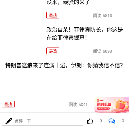
没来，最骚的来了
最热
阅读
5816
政治自杀！菲律宾防长，你这是
在给菲律宾掘墓！
最热
阅读
6898
特朗普这狼来了连演十遍，伊朗：你猜我信不信？
08-03
最热
阅读
5041
高市早苗又作妖！特高课卷土重
0
0
点评一下
来，日本三重困境