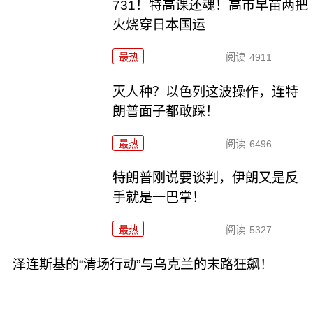
731！特高课还魂！高市早苗两把
火烧穿日本国运
最热
阅读
4911
灭人种？以色列这波操作，连特
朗普面子都敢踩！
最热
阅读
6496
特朗普刚说要谈判，伊朗又是反
手就是一巴掌！
最热
阅读
5327
泽连斯基的“清场行动”与乌克兰的末路狂飙！