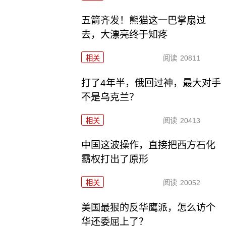
五箭齐发！熊猫这一巴掌扇过
去，大漂亮终于知疼
相关
阅读
20811
打了4年半，俄回过神，最大对手
不是乌克兰？
相关
阅读
20413
中国这波操作，直接把西方石化
霸权打出了原形
相关
阅读
20052
美国最狠的反华鹰派，怎么访个
华还委屈上了？