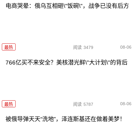
电商哭晕：俄乌互相砸\"饭碗\"，战争已没有后方
08-06
最热
阅读
3479
766亿买不来安全？美核潜光鲜\"大计划\"的背后
08-06
最热
阅读
5787
被俄导弹天天“洗地”，泽连斯基还在做着美梦！