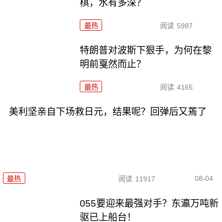
棋，水有多深？
最热
阅读
5987
特朗普对波斯下狠手，为何在黎
明前戛然而止？
最热
阅读
4165
美利坚亲自下场救日元，结果呢？回弹后又蔫了
08-04
最热
阅读
11917
055要迎来最强对手？东瀛万吨新
驱已上船台！