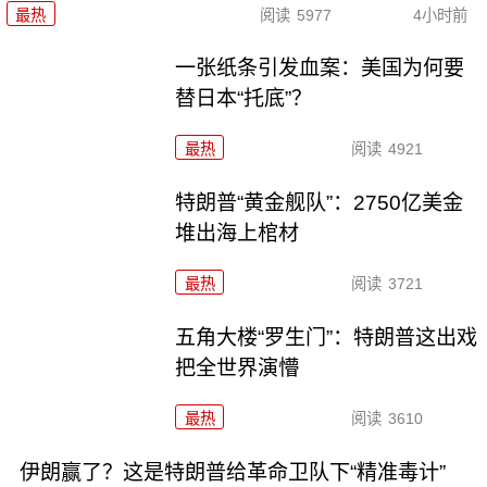
最热
阅读
5977
4小时前
一张纸条引发血案：美国为何要
替日本“托底”？
最热
阅读
4921
特朗普“黄金舰队”：2750亿美金
堆出海上棺材
最热
阅读
3721
五角大楼“罗生门”：特朗普这出戏
把全世界演懵
最热
阅读
3610
伊朗赢了？这是特朗普给革命卫队下“精准毒计”