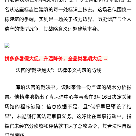
名从这座标志性建筑的每一处标识上抹去。这场看似围绕一
栋建筑的争端，实则是一场关于权力边界、历史遗产与个人
遗产的微型战争，其战略意义远超建筑本身。
拼多多暑假大促，升温降价，全品类暑期大促 →
法官的“裁决炮火”：法律条文构筑的防线
库珀法官的裁决书，读起来像一份严谨的战术分析报
告。他精准地指出了肯尼迪中心董事会在3月16日决定关闭
场馆的程序缺陷：信息依据不足，且“似乎早已预设了结
果”，未能履行其法定审慎义务。这好比在军事行动中，指
挥官未经充分侦察和评估就下达了总攻命令，其合法性自然
受到质疑。