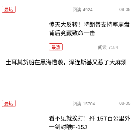
08-05
最热
阅读
4924
惊天大反转！特朗普支持率崩盘
背后竟藏致命一击
最热
阅读
7184
土耳其货船在黑海遭袭，泽连斯基又惹了大麻烦
08-05
最热
阅读
15704
看不见就挨打！歼-15T百公里外
一剑封喉F-15J