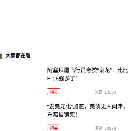
大家都在看
阿塞拜疆飞行员夸赞“枭龙”：比比
F-16强多了！
相关
阅读
23293
“去美元化”加速，美债无人问津，
东瀛被锁死！
相关
阅读
23278