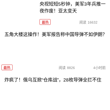
央视短短5秒钟，美军3年兵推一
夜作废！亚太变天
最热
阅读
16632
五角大楼这操作！美军报告称中国导弹不如伊朗？
最热
阅读
8826
4小时前
炸疯了！俄乌互掀“仓库战”，28枚导弹全拦不住