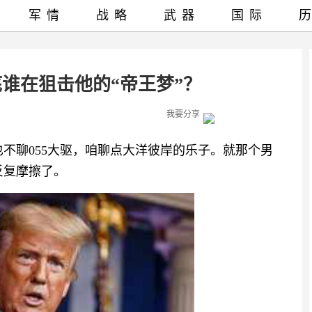
军情
战略
武器
国际
谁在狙击他的“帝王梦”？
我要分享
也不聊055大驱，咱聊点大洋彼岸的乐子。就那个男
反复摩擦了。