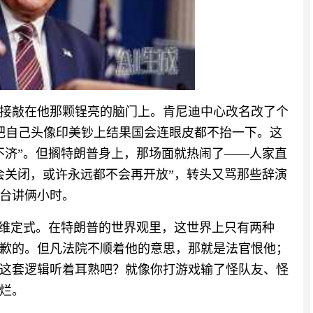
接敲在他那颗锃亮的脑门上。肯尼迪中心改名改了个
想把自己头像印美钞上结果国会连眼皮都不抬一下。这
不济”。但搁特朗普身上，那场面就热闹了——人家直
会关闭，或许永远都不会再开放”，转头又骂那些辞演
台讲俩小时。
思维定式。在特朗普的世界观里，这世界上只有两种
歉的。但凡法院不顺着他的意思，那就是法官恨他；
这套逻辑听着耳熟吧？就像你打游戏输了怪队友、怪
烂。