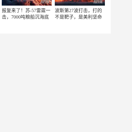
报复来了！苏-57雷霆一
波斯第27波打击，打的
击，7000吨粮船沉海底
不是靶子，是美利坚命
门