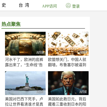
历史
台湾
APP访问
登录
热点聚焦
河水干了，欧洲的底裤
欧盟想关门，中国人就
露出来了，“生命线”告
翻墙，布鲁塞尔被逼到
急
墙角
美国对巴西下死手，卢
美国如此救日元，背后
拉让世界看清谁才是真
藏着三重收割日本的阳