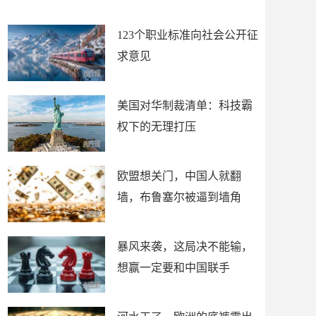
朋友
谋！
123个职业标准向社会公开征
求意见
美国对华制裁清单：科技霸
权下的无理打压
欧盟想关门，中国人就翻
墙，布鲁塞尔被逼到墙角
暴风来袭，这局决不能输，
想赢一定要和中国联手