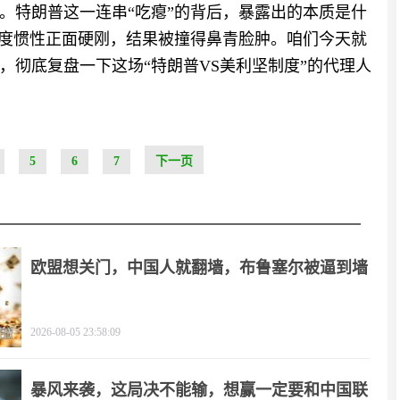
。特朗普这一连串“吃瘪”的背后，暴露出的本质是什
制度惯性正面硬刚，结果被撞得鼻青脸肿。咱们今天就
，彻底复盘一下这场“特朗普VS美利坚制度”的代理人
5
6
7
下一页
欧盟想关门，中国人就翻墙，布鲁塞尔被逼到墙
角
2026-08-05 23:58:09
暴风来袭，这局决不能输，想赢一定要和中国联