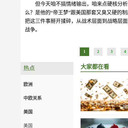
但今天咱不搞情绪输出，咱来点硬核分析
么？是他的“帝王梦”跟美国那套又臭又硬的
把这三件事掰开揉碎，从战术层面到战略层面
战争。
1
2
3
4
大家都在看
热点
欧洲
中欧关系
美国
美国