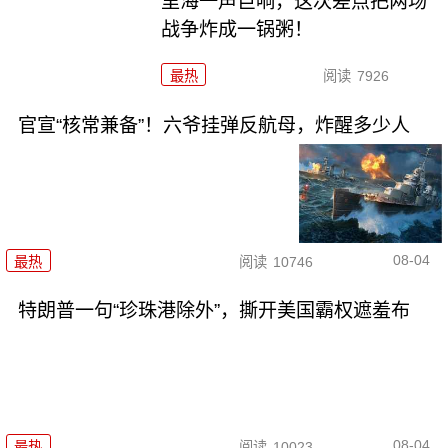
里海一声巨响，这次差点把两场
战争炸成一锅粥！
最热
阅读
7926
官宣“核常兼备”！六爷挂弹反航母，炸醒多少人
08-04
最热
阅读
10746
特朗普一句“珍珠港除外”，撕开美国霸权遮羞布
08-04
最热
阅读
10023