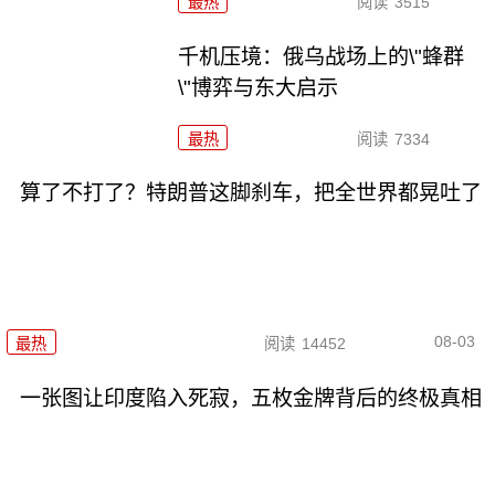
最热
阅读
3515
千机压境：俄乌战场上的\"蜂群
\"博弈与东大启示
最热
阅读
7334
算了不打了？特朗普这脚刹车，把全世界都晃吐了
08-03
最热
阅读
14452
一张图让印度陷入死寂，五枚金牌背后的终极真相