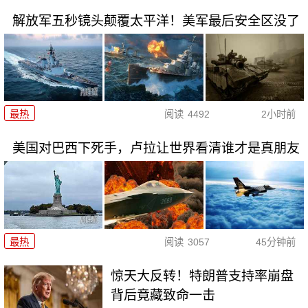
解放军五秒镜头颠覆太平洋！美军最后安全区没了
最热
阅读
4492
2小时前
美国对巴西下死手，卢拉让世界看清谁才是真朋友
最热
阅读
3057
45分钟前
惊天大反转！特朗普支持率崩盘
背后竟藏致命一击