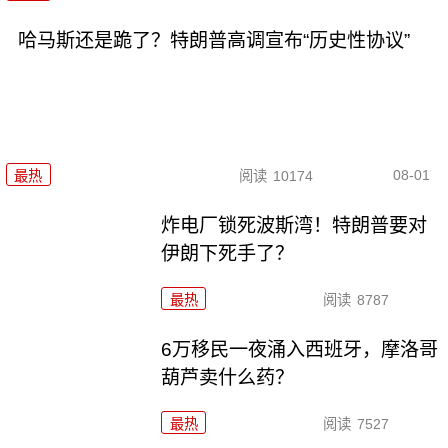
哈马斯还是跪了？特朗普高调宣布“历史性协议”
08-01
最热
阅读
10174
炸电厂锁死波斯湾！特朗普要对
伊朗下死手了？
最热
阅读
8787
6万移民一夜涌入西班牙，摩洛哥
葫芦卖什么药？
最热
阅读
7527