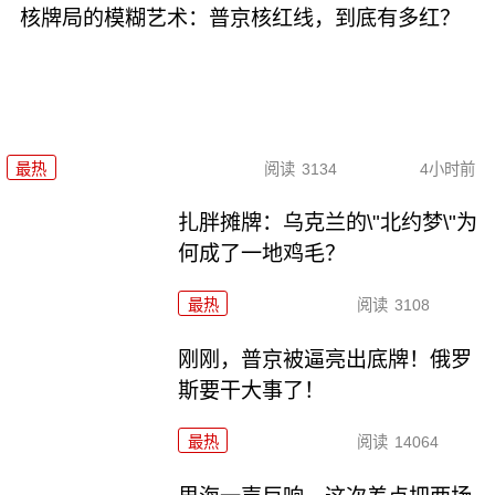
核牌局的模糊艺术：普京核红线，到底有多红？
最热
阅读
3134
4小时前
扎胖摊牌：乌克兰的\"北约梦\"为
何成了一地鸡毛？
最热
阅读
3108
刚刚，普京被逼亮出底牌！俄罗
斯要干大事了！
最热
阅读
14064