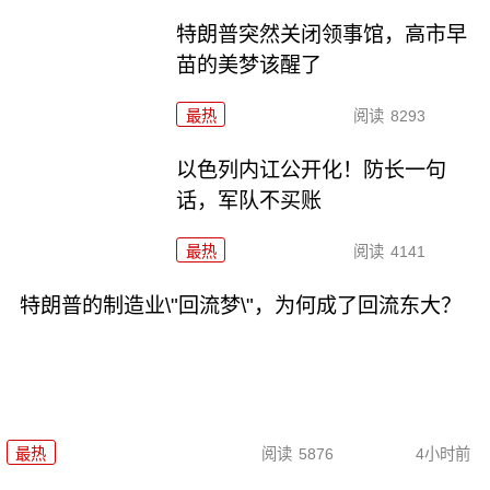
特朗普突然关闭领事馆，高市早
苗的美梦该醒了
最热
阅读
8293
以色列内讧公开化！防长一句
话，军队不买账
最热
阅读
4141
特朗普的制造业\"回流梦\"，为何成了回流东大？
最热
阅读
5876
4小时前