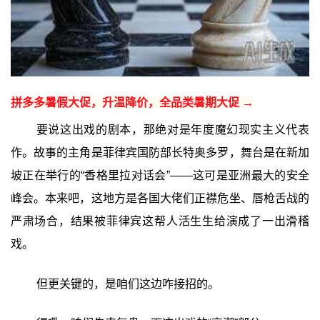
拼多多暑假大促，升温降价，全品类暑期大促 →
要说这出戏的剧本，那绝对是年度魔幻现实主义代表
作。故事的主角是菲律宾国防部长特奥多罗，舞台是在新加
坡正在举行的“香格里拉对话会”——这可是亚洲最大的安全
峰会。本来吧，这地方是各国大佬们正襟危坐、唇枪舌战的
严肃场合，结果被菲律宾这帮人活生生给演成了一出滑稽
戏。
但更关键的，是咱们这边咋接招的。