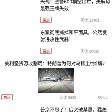
央视：空警600横空出世，美航母
最强王牌失效
最热
阅读
21981
东瀛彻底撕掉和平面具，公然发
射进攻性武器！
最热
阅读
10620
美利坚资源收割局：特朗普为何对乌稀土\"摊牌\"
08-03
最热
阅读
9690
普京不忍了！俄突破禁忌，猛轰