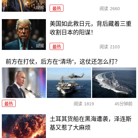
最热
阅读
2660
美国如此救日元，背后藏着三重
收割日本的阳谋！
最热
阅读
2103
前方在打仗，后方在“清场”，这仗还怎么打？
最热
阅读
1819
45分钟前
土耳其货船在黑海遭袭，泽连斯
基又惹了大麻烦