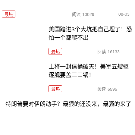
08-03
最热
阅读
10029
美国踏进3个大坑把自己埋了！恐
怕一个都爬不出
最热
阅读
16133
上将一封信捅破天！美军五艘驱
逐舰要盖三口锅！
最热
阅读
6595
特朗普要对伊朗动手？最狠的还没来，最骚的来了