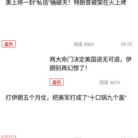
美上将一封“私信”捅破天！特朗普被架在火上烤
08-02
最热
阅读
8984
两大命门决定美国退无可退，伊
朗别再幻想了！
最热
阅读
6674
打伊朗五个月仗，把美军打成了“十口锅九个盖”