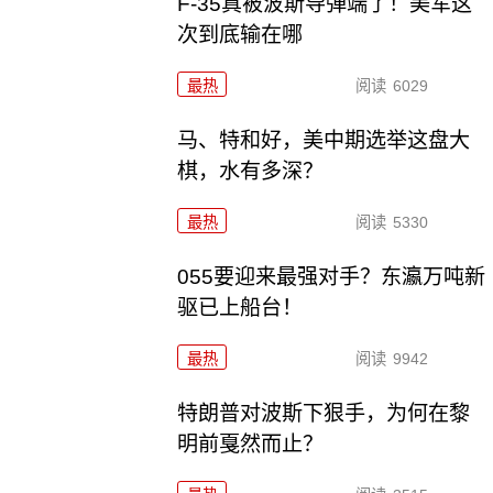
F-35真被波斯导弹端了！美军这
次到底输在哪
最热
阅读
6029
马、特和好，美中期选举这盘大
棋，水有多深？
最热
阅读
5330
055要迎来最强对手？东瀛万吨新
驱已上船台！
最热
阅读
9942
特朗普对波斯下狠手，为何在黎
明前戛然而止？