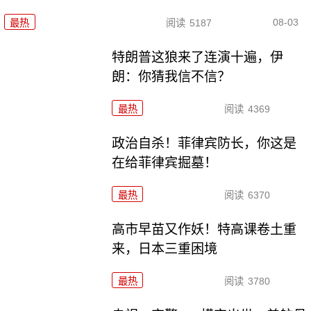
08-03
最热
阅读
5187
特朗普这狼来了连演十遍，伊
朗：你猜我信不信？
最热
阅读
4369
政治自杀！菲律宾防长，你这是
在给菲律宾掘墓！
最热
阅读
6370
高市早苗又作妖！特高课卷土重
来，日本三重困境
最热
阅读
3780