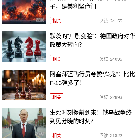
子，是美利坚命门
相关
阅读
24155
默茨的“川剧变脸”：德国政府对华
政策大转向？
相关
阅读
24095
阿塞拜疆飞行员夸赞“枭龙”：比比
F-16强多了！
相关
阅读
22893
生死时刻提前到来！俄乌战争终
到见分晓的时刻？
相关
阅读
21822