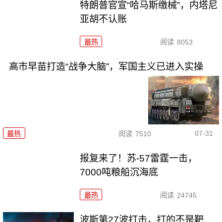
特朗普官宣“哈马斯缴械”，内塔尼
亚胡不认账
最热
阅读
8053
高市早苗打造“战争大脑”，军国主义已进入实操
07-31
最热
阅读
7510
报复来了！苏-57雷霆一击，
7000吨粮船沉海底
最热
阅读
24745
波斯第27波打击，打的不是靶