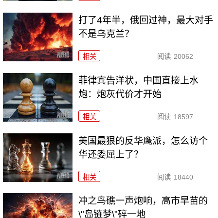
打了4年半，俄回过神，最大对手
不是乌克兰？
相关
阅读
20062
菲律宾告洋状，中国直接上水
炮：炮灰代价才开始
相关
阅读
18597
美国最狠的反华鹰派，怎么访个
华还委屈上了？
相关
阅读
18440
冲之鸟礁一声炮响，高市早苗的
\"岛链梦\"碎一地