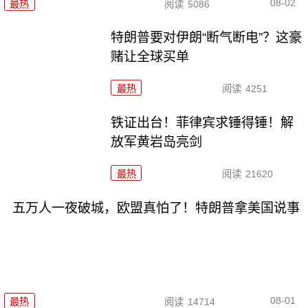
08-02
最热
阅读
5086
特朗普要对伊朗“断气断电”？这豪
赌让全球买单
最热
阅读
4251
铁证出台！菲律宾求锤得锤！解
放军黄岩岛亮剑
最热
阅读
21620
五万人一夜破城，欧盟真怕了！特朗普拿美国说事
08-01
最热
阅读
14714