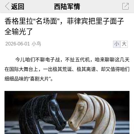
返回
西陆军情
香格里拉“名场面”，菲律宾把里子面子
全输光了
小
大
2026-06-01
小鸟
今儿咱们不聊电子战，不扯五代机，咱来聊聊这几天
在国际大舞台上，一出极其荒诞、极其离谱、却又值得咱们
细细品味的“喜剧大片”。