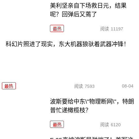
美利坚亲自下场救日元，结果
呢？回弹后又蔫了
最热
阅读
11197
科幻片照进了现实，东大机器狼驮着武器冲锋！
08-04
最热
阅读
7593
波斯要给中东\"物理断网\"，特朗
普忙递橄榄枝？
最热
阅读
6120