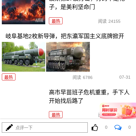
子，是美利坚命门
最热
阅读
24155
岐阜基地2枚新导弹，把东瀛军国主义底牌掀开
07-31
最热
阅读
6786
高市早苗班子危机重重，手下人
开始找后路了
最热
阅读
14274
0
0
点评一下
大闹利雅得：波斯无人机是如何