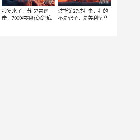
报复来了！苏-57雷霆一
波斯第27波打击，打的
击，7000吨粮船沉海底
不是靶子，是美利坚命
门