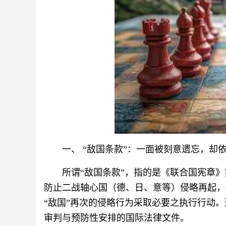
一、 “敌国条款”：一面被刻意遗忘，却
所谓“敌国条款”，指的是《联合国宪章》第
防止二战轴心国（德、日、意等）侵略再起，
“敌国”再次的侵略行为采取必要之执行行动
审判与预防性安排的国际法律文件。