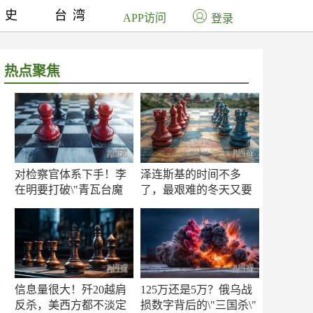
历史
台湾
APP访问
登录
热点聚焦
对检察官体系下手！李
泽连斯基的时间不多
在明要打破\"青瓦台魔
了，最艰难的冬天又要
咒\"
来了
信息量很大！歼20越肩
125万还是5万？俄乌战
反杀，美西方都不淡定
损数字背后的\"三国杀\"