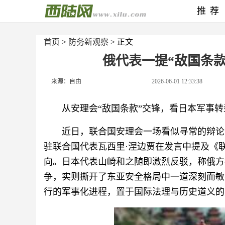
推荐
首页
>
防务新观察
> 正文
俄代表一提“敌国条
来源：自由
2026-06-01 12:33:38
从安理会“敌国条款”交锋，看日本军事
近日，联合国安理会一场看似寻常的辩论
驻联合国代表瓦西里·涅边贾在发言中提及《
向。日本代表山崎和之随即激烈反驳，称俄方
争，实则撕开了东亚安全格局中一道深刻而敏
行的军事化进程，置于国际法理与历史道义的