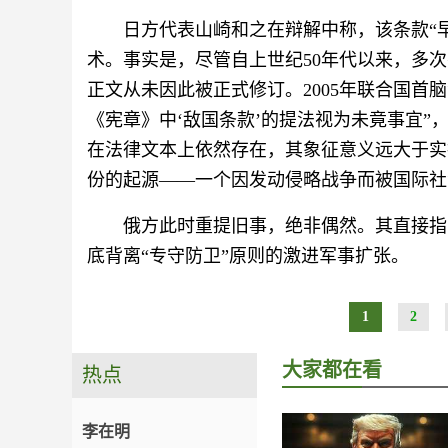
日方代表山崎和之在辩解中称，该条款“
术。事实是，尽管自上世纪50年代以来，多
正文从未因此被正式修订。2005年联合国首
《宪章》中‘敌国条款’的提法视为未竟事宜”
在法律文本上依然存在，其象征意义远大于实
份的起源——一个因发动侵略战争而被国际社
俄方此时重提旧事，绝非偶然。其直接指
底背离“专守防卫”原则的激进军事扩张。
1
2
大家都在看
热点
李在明