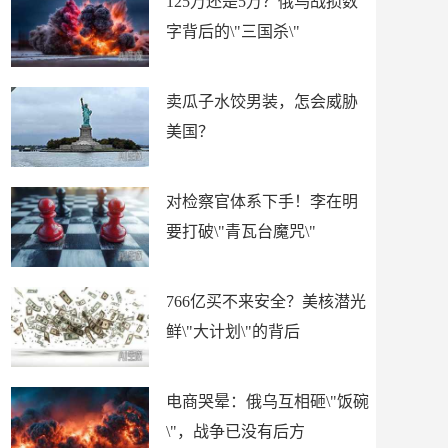
125万还是5万？俄乌战损数
字背后的\"三国杀\"
卖瓜子水饺男装，怎会威胁
美国？
对检察官体系下手！李在明
要打破\"青瓦台魔咒\"
766亿买不来安全？美核潜光
鲜\"大计划\"的背后
电商哭晕：俄乌互相砸\"饭碗
\"，战争已没有后方