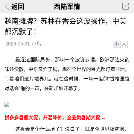
返回
西陆军情
越南摊牌？苏林在香会这波操作，中美
都沉默了！
小
大
2026-05-31
小鸟
最近这国际局势，那叫一个波诡云谲。欧洲那边火药
味还没散，中东又炸了锅，现在全世界的目光都盯着亚洲，
盯着咱们这片地界儿。就在这时候，一年一度的“香格里拉
对话会”啪的一声，在新加坡开幕了。
拼多多暑假大促，升温降价，全品类暑期大促 →
这香会是个什么场子？说白了，就是全世界搞防务、