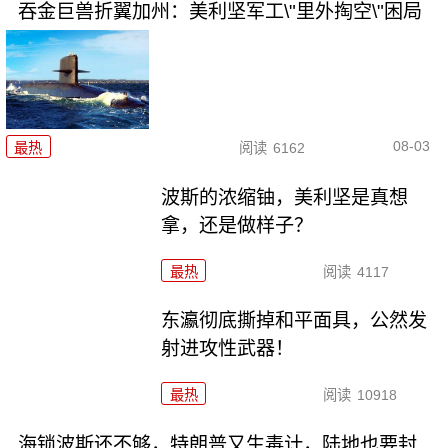
吞金巨兽折翼加州：美利坚军工\"里外掏空\"困局
08-03
最热
阅读
6162
波斯的浓缩铀，美利坚是真想
拿，还是做样子？
最热
阅读
4117
东瀛彻底撕掉和平面具，公然发
射进攻性武器！
最热
阅读
10918
海锁波斯还不够，特朗普又生毒计，陆地也要封