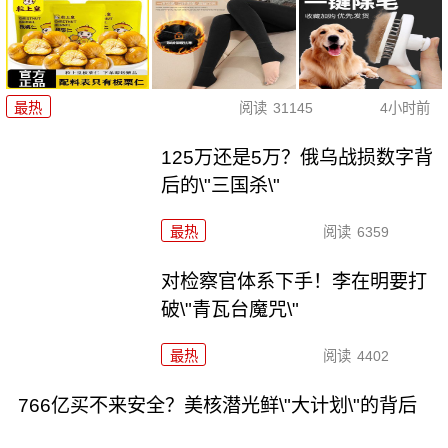
最热
阅读
31145
4小时前
125万还是5万？俄乌战损数字背
后的\"三国杀\"
最热
阅读
6359
对检察官体系下手！李在明要打
破\"青瓦台魔咒\"
最热
阅读
4402
766亿买不来安全？美核潜光鲜\"大计划\"的背后