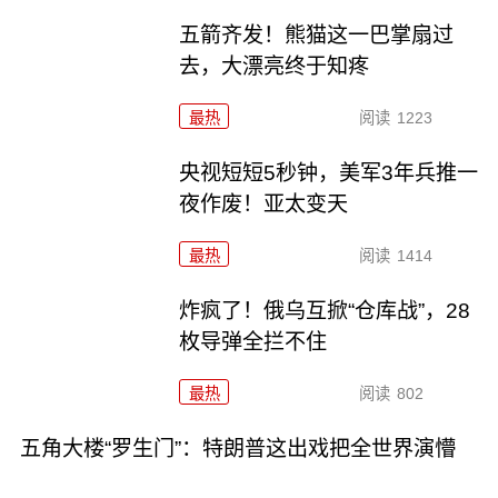
五箭齐发！熊猫这一巴掌扇过
去，大漂亮终于知疼
最热
阅读
1223
央视短短5秒钟，美军3年兵推一
夜作废！亚太变天
最热
阅读
1414
炸疯了！俄乌互掀“仓库战”，28
枚导弹全拦不住
最热
阅读
802
五角大楼“罗生门”：特朗普这出戏把全世界演懵