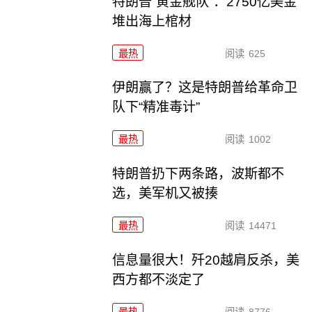
特朗普“黄金舰队”：2750亿美金
堆出海上棺材
最热
阅读
625
伊朗赢了？这是特朗普给革命卫
队下“精准毒计”
最热
阅读
1002
特朗普扔下两条路，波斯都不
选，美军机又被揍
最热
阅读
14471
信息量很大！歼20越肩反杀，美
西方都不淡定了