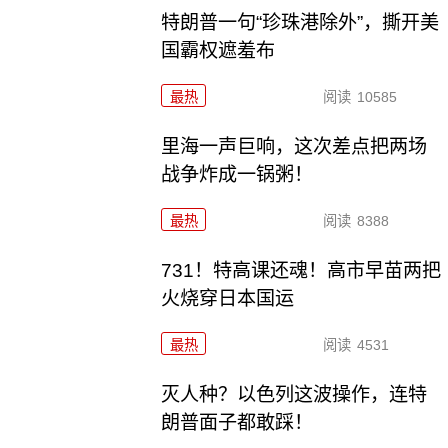
特朗普一句“珍珠港除外”，撕开美
国霸权遮羞布
最热
阅读
10585
里海一声巨响，这次差点把两场
战争炸成一锅粥！
最热
阅读
8388
731！特高课还魂！高市早苗两把
火烧穿日本国运
最热
阅读
4531
灭人种？以色列这波操作，连特
朗普面子都敢踩！