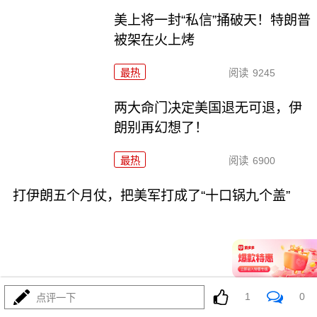
美上将一封“私信”捅破天！特朗普
被架在火上烤
最热
阅读
9245
两大命门决定美国退无可退，伊
朗别再幻想了！
最热
阅读
6900
打伊朗五个月仗，把美军打成了“十口锅九个盖”
08-02
最热
阅读
5342
1
0
点评一下