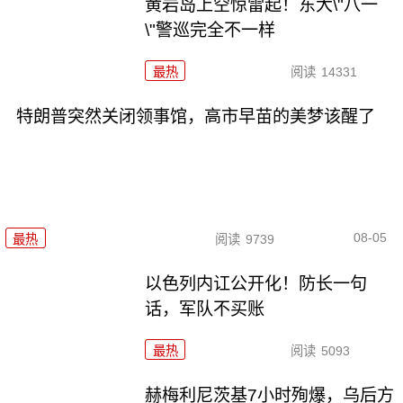
黄岩岛上空惊雷起！东大\"八一
\"警巡完全不一样
最热
阅读
14331
特朗普突然关闭领事馆，高市早苗的美梦该醒了
08-05
最热
阅读
9739
以色列内讧公开化！防长一句
话，军队不买账
最热
阅读
5093
赫梅利尼茨基7小时殉爆，乌后方