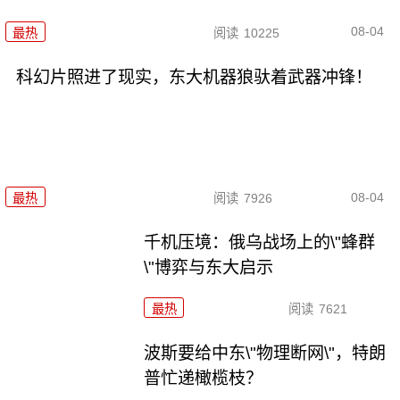
08-04
最热
阅读
10225
科幻片照进了现实，东大机器狼驮着武器冲锋！
08-04
最热
阅读
7926
千机压境：俄乌战场上的\"蜂群
\"博弈与东大启示
最热
阅读
7621
波斯要给中东\"物理断网\"，特朗
普忙递橄榄枝？