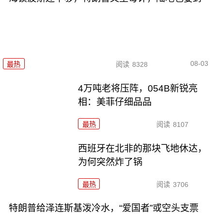
08-03
最热
阅读
8328
4万吨老将压阵，054B新锐亮
相：美菲仔细品品
最热
阅读
8107
西班牙在北非的那块飞地休达，
为何突然炸了锅
最热
阅读
3706
特朗普给泽连斯基泼冷水，“爱国者”或空头支票