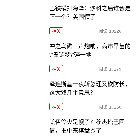
巴铁横扫海湾：沙科之后谁会是
下一个？美国懵了
相关
阅读
18226
冲之鸟礁一声炮响，高市早苗的
\"岛链梦\"碎一地
相关
阅读
17279
泽连斯基一夜斩总理又砍防长，
这大戏几个意思？
相关
阅读
17250
美伊停火是幌子？穆杰塔巴回
信，把中东棋盘掀了