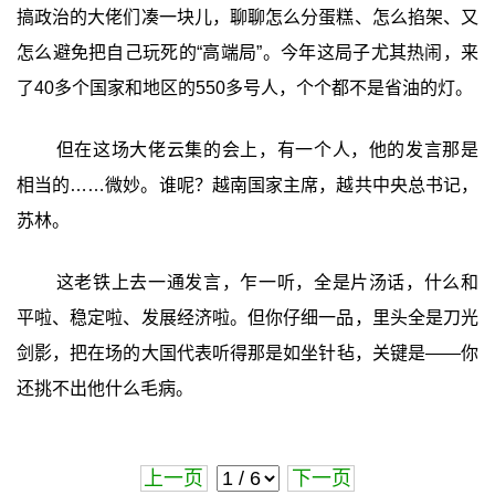
搞政治的大佬们凑一块儿，聊聊怎么分蛋糕、怎么掐架、又
怎么避免把自己玩死的“高端局”。今年这局子尤其热闹，来
了40多个国家和地区的550多号人，个个都不是省油的灯。
但在这场大佬云集的会上，有一个人，他的发言那是
相当的……微妙。谁呢？越南国家主席，越共中央总书记，
苏林。
这老铁上去一通发言，乍一听，全是片汤话，什么和
平啦、稳定啦、发展经济啦。但你仔细一品，里头全是刀光
剑影，把在场的大国代表听得那是如坐针毡，关键是——你
还挑不出他什么毛病。
上一页
下一页