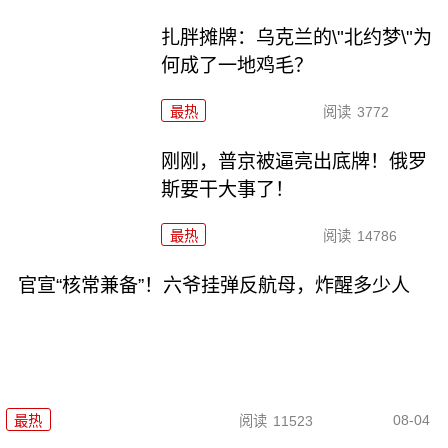
扎胖摊牌：乌克兰的\"北约梦\"为
何成了一地鸡毛？
最热
阅读
3772
刚刚，普京被逼亮出底牌！俄罗
斯要干大事了！
最热
阅读
14786
官宣“核常兼备”！六爷挂弹反航母，炸醒多少人
08-04
最热
阅读
11523