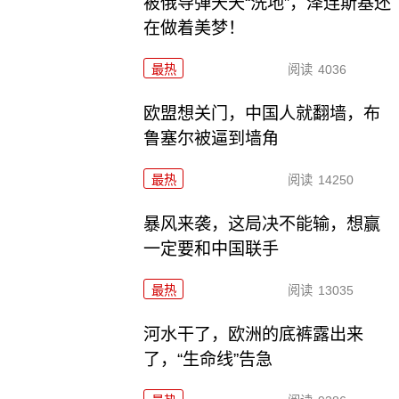
被俄导弹天天“洗地”，泽连斯基还
在做着美梦！
最热
阅读
4036
欧盟想关门，中国人就翻墙，布
鲁塞尔被逼到墙角
最热
阅读
14250
暴风来袭，这局决不能输，想赢
一定要和中国联手
最热
阅读
13035
河水干了，欧洲的底裤露出来
了，“生命线”告急