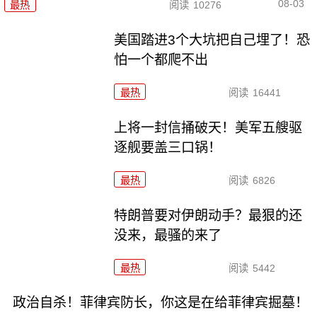
08-03
最热
阅读
10276
美国踏进3个大坑把自己埋了！恐
怕一个都爬不出
最热
阅读
16441
上将一封信捅破天！美军五艘驱
逐舰要盖三口锅！
最热
阅读
6826
特朗普要对伊朗动手？最狠的还
没来，最骚的来了
最热
阅读
5442
政治自杀！菲律宾防长，你这是在给菲律宾掘墓！