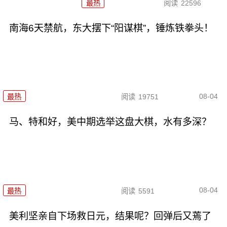
最热
阅读
22596
南海6天禁航，东大摆下“阳谋棋”，锤炼铁拳头！
08-04
最热
阅读
19751
马、特和好，美中期选举这盘大棋，水有多深？
08-04
最热
阅读
5591
美利坚亲自下场救日元，结果呢？回弹后又蔫了