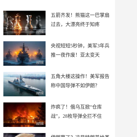
底”？
材
五箭齐发！熊猫这一巴掌扇
过去，大漂亮终于知疼
央视短短5秒钟，美军3年兵
推一夜作废！亚太变天
五角大楼这操作！美军报告
称中国导弹不如伊朗？
炸疯了！俄乌互掀“仓库
战”，28枚导弹全拦不住