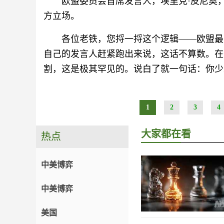
欧盟委员会首席发言人，埃里克·皮尼奥
方立场。
各位老铁，您捋一捋这个逻辑——欧盟最
自己的发言人赶紧跑出来说，这话不算数。在
割，这是极其罕见的。说白了就一句话：你少
1
2
3
4
大家都在看
热点
中美博弈
中美博弈
美国