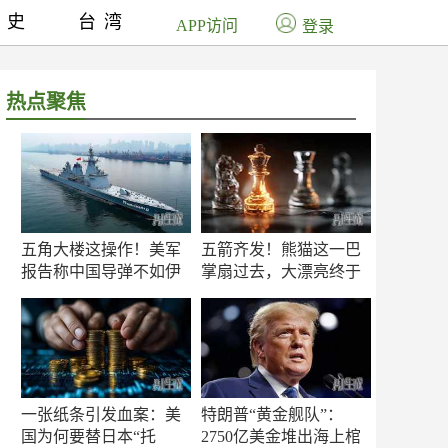
历史
台湾
APP访问
登录
热点聚焦
五角大楼这操作！美军
五箭齐发！熊猫这一巴
报告称中国导弹不如伊
掌扇过去，大漂亮终于
朗？
知疼
一张纸条引发血案：美
特朗普“黄金舰队”：
国为何要替日本“托
2750亿美金堆出海上棺