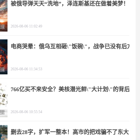
被俄导弹天天“洗地”，泽连斯基还在做着美梦！
2026-08-06 11:02:49
电商哭晕：俄乌互相砸\"饭碗\"，战争已没有后方
2026-08-06 11:34:53
766亿买不来安全？美核潜光鲜\"大计划\"的背后
2026-08-06 10:55:54
删去28字，扩军一整本！高市的把戏骗不了东大