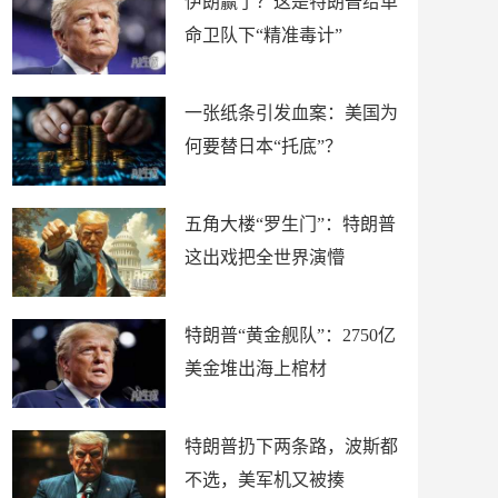
伊朗赢了？这是特朗普给革
命卫队下“精准毒计”
一张纸条引发血案：美国为
何要替日本“托底”？
五角大楼“罗生门”：特朗普
这出戏把全世界演懵
特朗普“黄金舰队”：2750亿
美金堆出海上棺材
特朗普扔下两条路，波斯都
不选，美军机又被揍