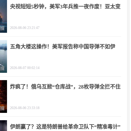
央视短短5秒钟，美军3年兵推一夜作废！亚太变
天
2026-08-06 23:21:47
五角大楼这操作！美军报告称中国导弹不如伊
朗？
2026-08-07 00:02:14
炸疯了！俄乌互掀“仓库战”，28枚导弹全拦不住
2026-08-06 23:33:18
伊朗赢了？这是特朗普给革命卫队下“精准毒计”