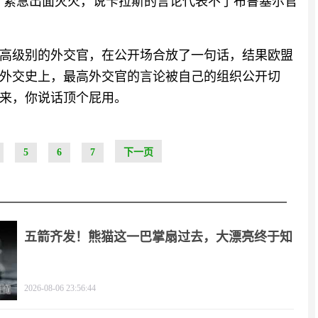
，紧急出面灭火，说卡拉斯的言论代表不了布鲁塞尔官
高级别的外交官，在公开场合放了一句话，结果欧盟
外交史上，最高外交官的言论被自己的组织公开切
来，你说话顶个屁用。
5
6
7
下一页
五箭齐发！熊猫这一巴掌扇过去，大漂亮终于知
疼
2026-08-06 23:56:44