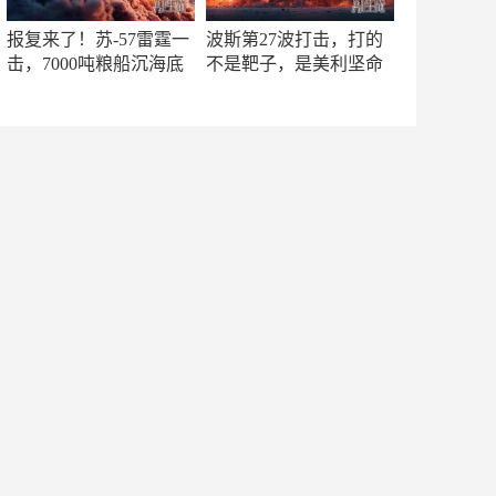
报复来了！苏-57雷霆一
波斯第27波打击，打的
击，7000吨粮船沉海底
不是靶子，是美利坚命
门