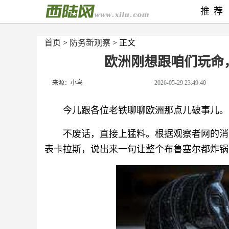
推荐
首页
>
防务新观察
> 正文
欧洲刚想跟咱们玩命
来源：小鸟
2026-05-29 23:49:40
今儿跟各位老铁聊聊欧洲那点儿破事儿。
不废话，直接上猛料。根据观察者网的消
表卡拉斯，说出来一句让整个布鲁塞尔都炸锅