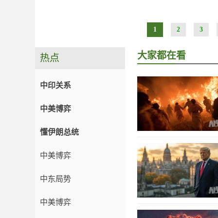
1
2
3
大家都在看
热点
中印关系
中美博弈
懂伊朗总统
中美博弈
中东局势
中美博弈