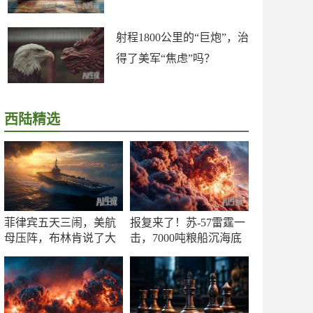
射程1800公里的“巨炮”，治
得了美军“焦虑”吗？
西陆精选
菲律宾五天三闹，美航
报复来了！苏-57雷霆一
母压阵，布林肯说了大
击，7000吨粮船沉海底
实话