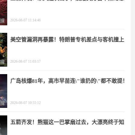
2026-08-07 11:14:46
美空管漏洞再暴露！特朗普专机差点与客机撞上
2026-08-07 11:03:17
广岛核爆81年，高市早苗连\"谁扔的\"都不敢提！
2026-08-07 10:55:12
五箭齐发！熊猫这一巴掌扇过去，大漂亮终于知