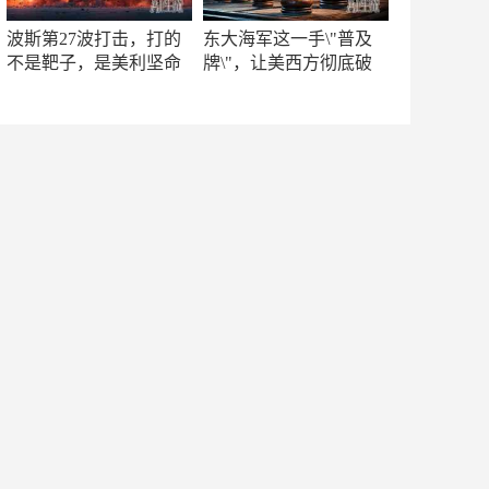
波斯第27波打击，打的
东大海军这一手\"普及
不是靶子，是美利坚命
牌\"，让美西方彻底破
门
防！