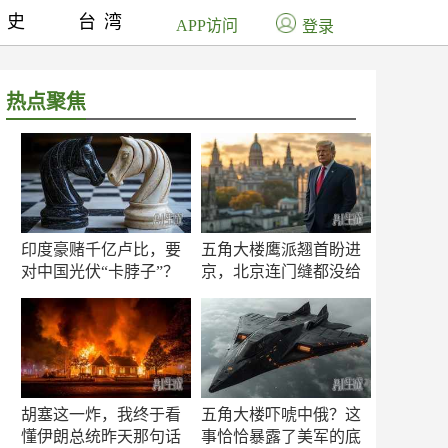
历史
台湾
APP访问
登录
热点聚焦
印度豪赌千亿卢比，要
五角大楼鹰派翘首盼进
对中国光伏“卡脖子”？
京，北京连门缝都没给
留
胡塞这一炸，我终于看
五角大楼吓唬中俄？这
懂伊朗总统昨天那句话
事恰恰暴露了美军的底