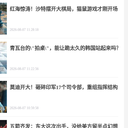
红海惊涛！沙特摆开大棋局，猫鼠游戏才刚开场
2026-08-07 11:28:18
青瓦台的\"拍桌\"，能让跪太久的韩国站起来吗？
2026-08-07 11:22:56
莫迪开大！砸碎印军17个司令部，重组指挥结构
2026-08-07 10:59:58
五箭齐发：东大这次出手，没给美方留半点幻想