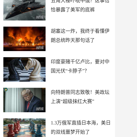
五角大楼吓唬中俄？这事恰
恰暴露了美军的底裤
胡塞这一炸，我终于看懂伊
朗总统昨天那句话了
印度豪赌千亿卢比，要对中
国光伏“卡脖子”？
向特朗普同志致敬！美政坛
上演“超级抹红大赛”
1.3万俄军直插日本海，美日
的双线噩梦开始了