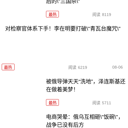
后的\"三国杀\"
最热
阅读
8119
对检察官体系下手！李在明要打破\"青瓦台魔咒\"
08-06
最热
阅读
6219
被俄导弹天天“洗地”，泽连斯基还
在做着美梦！
最热
阅读
5711
电商哭晕：俄乌互相砸\"饭碗\"，
战争已没有后方