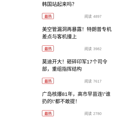
韩国站起来吗？
最热
阅读
4897
美空管漏洞再暴露！特朗普专机
差点与客机撞上
最热
阅读
3982
莫迪开大！砸碎印军17个司令
部，重组指挥结构
最热
阅读
7617
广岛核爆81年，高市早苗连\"谁
扔的\"都不敢提！
最热
阅读
2780