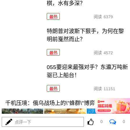
棋，水有多深？
最热
阅读
6379
特朗普对波斯下狠手，为何在黎
明前戛然而止？
最热
阅读
4572
055要迎来最强对手？东瀛万吨新
驱已上船台！
最热
阅读
11151
千机压境：俄乌战场上的\"蜂群\"博弈与东大启示
0
0
点评一下