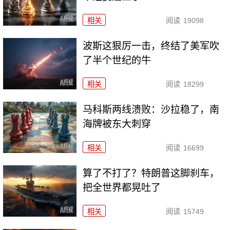
相关
阅读
19098
波斯这狠厉一击，终结了美军吹
了半个世纪的牛
相关
阅读
18299
马科斯两线溃败：沙拉稳了，南
海牌被东大刺穿
相关
阅读
16699
算了不打了？特朗普这脚刹车，
把全世界都晃吐了
相关
阅读
15749