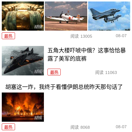
08-07
最热
阅读
13005
五角大楼吓唬中俄？这事恰恰暴
露了美军的底裤
最热
阅读
11063
胡塞这一炸，我终于看懂伊朗总统昨天那句话了
08-07
最热
阅读
8068