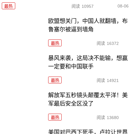
08-06
最热
阅读
10957
欧盟想关门，中国人就翻墙，布
鲁塞尔被逼到墙角
最热
阅读
16372
暴风来袭，这局决不能输，想赢
一定要和中国联手
最热
阅读
14921
解放军五秒镜头颠覆太平洋！美
军最后安全区没了
最热
阅读
13680
美国对巴西下死手，卢拉让世界