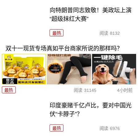
向特朗普同志致敬！美政坛上演
“超级抹红大赛”
最热
阅读
8132
双十一现货专场真如平台商家所说的那样吗？
最热
阅读
31145
4小时前
印度豪赌千亿卢比，要对中国光
伏“卡脖子”？
最热
阅读
6976