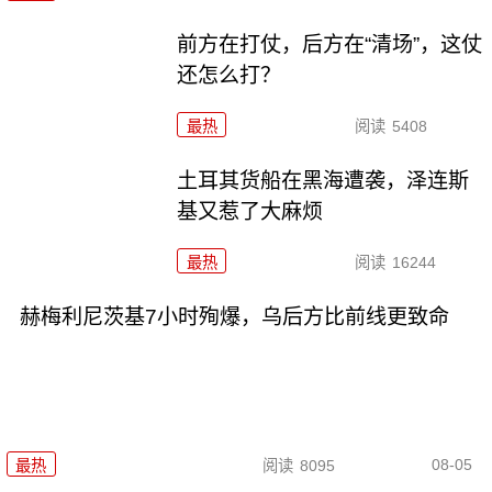
前方在打仗，后方在“清场”，这仗
还怎么打？
最热
阅读
5408
土耳其货船在黑海遭袭，泽连斯
基又惹了大麻烦
最热
阅读
16244
赫梅利尼茨基7小时殉爆，乌后方比前线更致命
08-05
最热
阅读
8095