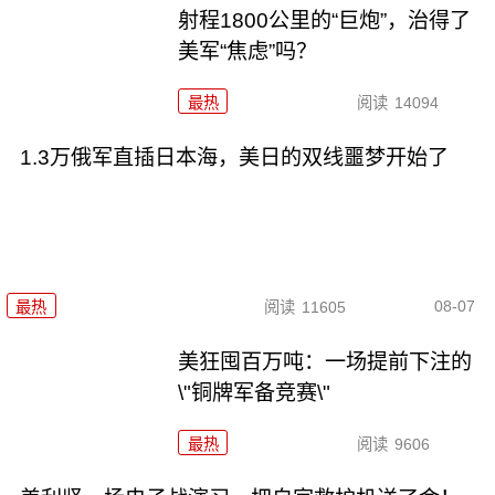
射程1800公里的“巨炮”，治得了
美军“焦虑”吗？
最热
阅读
14094
1.3万俄军直插日本海，美日的双线噩梦开始了
08-07
最热
阅读
11605
美狂囤百万吨：一场提前下注的
\"铜牌军备竞赛\"
最热
阅读
9606