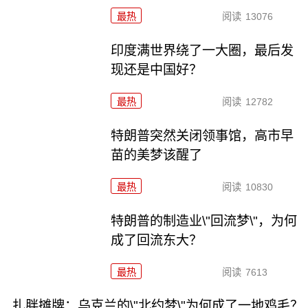
最热
阅读
13076
印度满世界绕了一大圈，最后发
现还是中国好？
最热
阅读
12782
特朗普突然关闭领事馆，高市早
苗的美梦该醒了
最热
阅读
10830
特朗普的制造业\"回流梦\"，为何
成了回流东大？
最热
阅读
7613
扎胖摊牌：乌克兰的\"北约梦\"为何成了一地鸡毛？