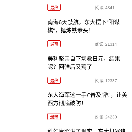
最热
阅读
4341
南海6天禁航，东大摆下“阳谋
棋”，锤炼铁拳头！
最热
阅读
21314
美利坚亲自下场救日元，结果
呢？回弹后又蔫了
最热
阅读
12337
东大海军这一手\"普及牌\"，让美
西方彻底破防！
最热
阅读
24230
科幻片照进了现实，东大机器狼