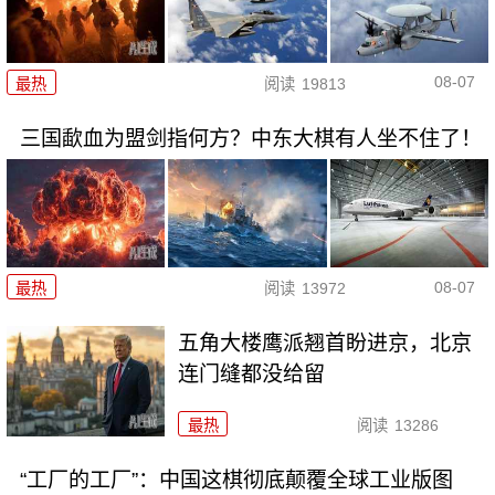
08-07
最热
阅读
19813
三国歃血为盟剑指何方？中东大棋有人坐不住了！
08-07
最热
阅读
13972
五角大楼鹰派翘首盼进京，北京
连门缝都没给留
最热
阅读
13286
“工厂的工厂”：中国这棋彻底颠覆全球工业版图