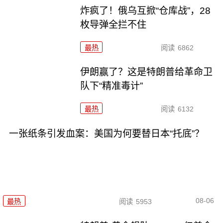
炸疯了！俄乌互掀“仓库战”，28
枚导弹全拦不住
最热
阅读
6862
伊朗赢了？这是特朗普给革命卫
队下“精准毒计”
最热
阅读
6132
一张纸条引发血案：美国为何要替日本“托底”？
08-06
最热
阅读
5953