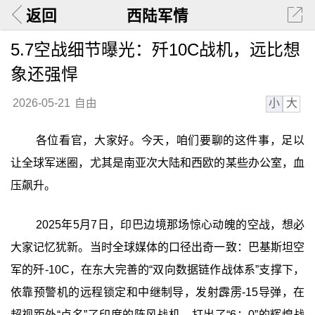
返回
西陆军情
5.7空战细节曝光：歼10C战机，远比想
象还强悍
小
大
2026-05-21
自由
各位看官，大家好。今天，咱们要聊的这件事，足以
让全球军迷圈，尤其是南亚次大陆和西欧的某些办公室，血
压飙升。
2025年5月7日，印巴边境那场惊心动魄的空战，想必
大家记忆犹新。当时全球媒体的口径出奇一致：巴基斯坦空
军的歼-10C，在东大完善的“双向数据链作战体系”支撑下，
依靠预警机的远程锁定和中继制导，发射霹雳-15导弹，在
超视距外“点名”了印度的阵风战机，打出了“6：0”的辉煌战