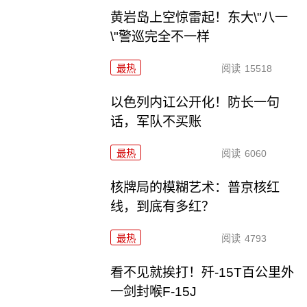
黄岩岛上空惊雷起！东大\"八一
\"警巡完全不一样
最热
阅读
15518
以色列内讧公开化！防长一句
话，军队不买账
最热
阅读
6060
核牌局的模糊艺术：普京核红
线，到底有多红？
最热
阅读
4793
看不见就挨打！歼-15T百公里外
一剑封喉F-15J