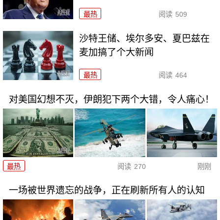
最热
阅读
509
沙特王储、埃尔多安、夏巴兹在
麦加搞了个大新闻
最热
阅读
464
对美国幻想不灭，伊朗犯下两个大错，令人痛心！
最热
阅读
270
刚刚
一场被世界遗忘的战争，正在刷新所有人的认知