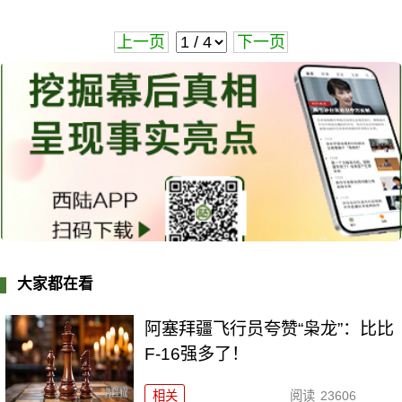
上一页
下一页
大家都在看
阿塞拜疆飞行员夸赞“枭龙”：比比
F-16强多了！
相关
阅读
23606