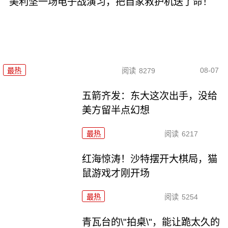
美利坚一场电子战演习，把自家救护机送了命！
08-07
最热
阅读
8279
五箭齐发：东大这次出手，没给
美方留半点幻想
最热
阅读
6217
红海惊涛！沙特摆开大棋局，猫
鼠游戏才刚开场
最热
阅读
5254
青瓦台的\"拍桌\"，能让跪太久的