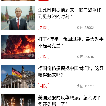
生死时刻提前到来！俄乌战争终
到见分晓的时刻？
相关
阅读
23002
打了4年半，俄回过神，最大对手
不是乌克兰？
相关
阅读
20645
德国偷偷摸摸找中国“命门”，这牙
呲得起来吗？
相关
阅读
19127
美国最狠的反华鹰派，怎么访个
华还委屈上了？