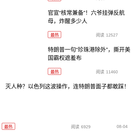
官宣“核常兼备”！六爷挂弹反航
母，炸醒多少人
最热
阅读
12527
特朗普一句“珍珠港除外”，撕开美
国霸权遮羞布
最热
阅读
11460
灭人种？以色列这波操作，连特朗普面子都敢踩！
08-04
最热
阅读
6929