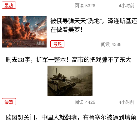
最热
阅读
5326
4小时前
被俄导弹天天“洗地”，泽连斯基还
在做着美梦！
最热
阅读
4388
删去28字，扩军一整本！高市的把戏骗不了东大
最热
阅读
4425
4小时前
欧盟想关门，中国人就翻墙，布鲁塞尔被逼到墙角