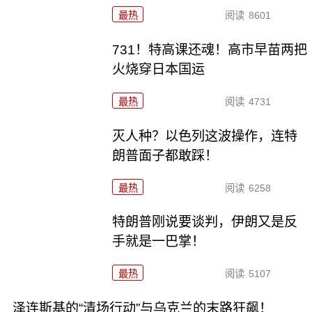
最热
阅读
8601
731！特高课还魂！高市早苗两把
火烧穿日本国运
最热
阅读
4731
灭人种？以色列这波操作，连特
朗普面子都敢踩！
最热
阅读
6258
特朗普刚说要谈判，伊朗又是反
手就是一巴掌！
最热
阅读
5107
泽连斯基的“清场行动”与乌克兰的末路狂飙！