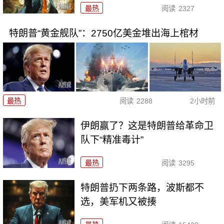
最热
阅读
2327
特朗普“黄金舰队”：2750亿美金堆出海上棺材
最热
阅读
2288
2小时前
伊朗赢了？这是特朗普给革命卫
队下“精准毒计”
最热
阅读
3295
特朗普扔下两条路，波斯都不
选，美军机又被揍