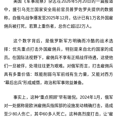
美国《军事观察》杂志在2026年5月20日的一篇报道
中，援引乌克兰国家安全局前官员普罗佐罗夫提供的数据
称，自俄乌战争爆发至2025年12月，估计已有1万名外国雇
佣兵被打死，若算上重伤者，总伤亡超过2万人。
这个数字背后，是俄罗斯军方明确而冷酷的战术选
择：优先重点打击外国雇佣兵，特别是来自北约国家的成
员。在国际法视野下，雇佣兵不享有正规战俘待遇，这使他
们一旦被俘，处境往往更为艰难。对俄军而言，打击雇佣兵
具有多重价值：既能削弱乌军前线有生力量，又能对西方
“幕后出兵”形成威慑，政治和军事效益兼备。
事实上，这种“重点照顾”早有端倪。2024年1月，俄军
对一处据称是欧洲雇佣兵指挥部的设施发动精确打击，造成
至少80人伤亡，其中60多人死亡。这种高烈度打击，让“雇