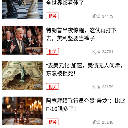
全世界都看傻了
相关
阅读
34479
特朗普半夜惊醒，这仗再打下
去，美利坚要当裤子
相关
阅读
24761
“去美元化”加速，美债无人问津，
东瀛被锁死！
相关
阅读
23159
阿塞拜疆飞行员夸赞“枭龙”：比比
F-16强多了！
相关
阅读
23145