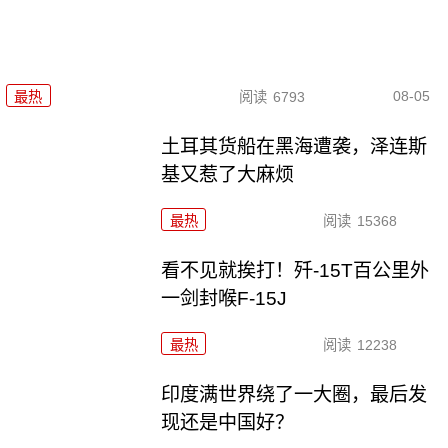
08-05
最热
阅读
6793
土耳其货船在黑海遭袭，泽连斯
基又惹了大麻烦
最热
阅读
15368
看不见就挨打！歼-15T百公里外
一剑封喉F-15J
最热
阅读
12238
印度满世界绕了一大圈，最后发
现还是中国好？