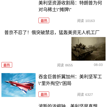
美利坚资源收割局：特朗普为何
对乌稀土\"摊牌\"
最热
阅读
10163
普京不忍了！俄突破禁忌，猛轰美资无人机工厂
08-03
最热
阅读
8655
吞金巨兽折翼加州：美利坚军工
\"里外掏空\"困局
最热
阅读
6327
波斯的浓缩铀，美利坚是真想