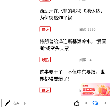
西班牙在北非的那块飞地休达，
为何突然炸了锅
最热
阅读
3870
特朗普给泽连斯基泼冷水，“爱国
者”或空头支票
最热
阅读
3498
这事要干了，不但中东要爆，世
界都得要爆了！
最热
阅读
19343
全世界都倒吸一口凉气，特朗普
0
0
点评一下
却在家偷偷P图？