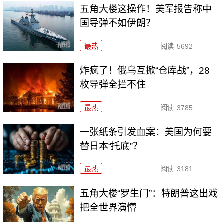
五角大楼这操作！美军报告称中
国导弹不如伊朗？
最热
阅读
5692
炸疯了！俄乌互掀“仓库战”，28
枚导弹全拦不住
最热
阅读
3785
一张纸条引发血案：美国为何要
替日本“托底”？
最热
阅读
3181
五角大楼“罗生门”：特朗普这出戏
把全世界演懵