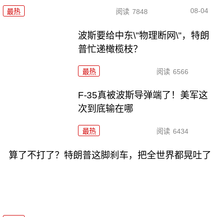
08-04
最热
阅读
7848
波斯要给中东\"物理断网\"，特朗
普忙递橄榄枝？
最热
阅读
6566
F-35真被波斯导弹端了！美军这
次到底输在哪
最热
阅读
6434
算了不打了？特朗普这脚刹车，把全世界都晃吐了