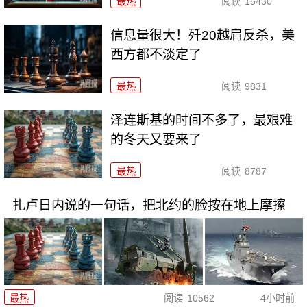
最热
阅读
15430
信息量很大！歼20越肩反杀，美
西方都不淡定了
最热
阅读
9831
泽连斯基的时间不多了，最艰难
的冬天又要来了
最热
阅读
8787
扎卢日内说的一句话，把北约的脸按在地上摩擦
最热
阅读
10562
4小时前