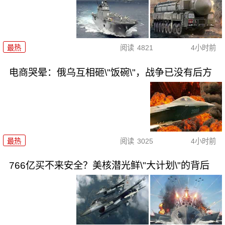
最热
阅读
4821
4小时前
电商哭晕：俄乌互相砸\"饭碗\"，战争已没有后方
最热
阅读
3025
4小时前
766亿买不来安全？美核潜光鲜\"大计划\"的背后