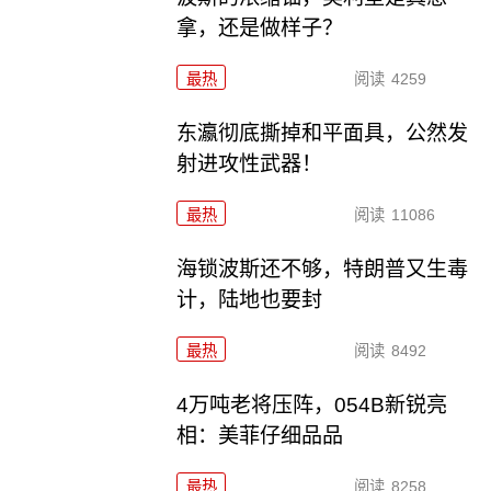
拿，还是做样子？
最热
阅读
4259
东瀛彻底撕掉和平面具，公然发
射进攻性武器！
最热
阅读
11086
海锁波斯还不够，特朗普又生毒
计，陆地也要封
最热
阅读
8492
4万吨老将压阵，054B新锐亮
相：美菲仔细品品
最热
阅读
8258