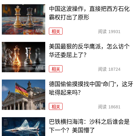
中国这波操作，直接把西方石化
霸权打出了原形
相关
阅读
19931
美国最狠的反华鹰派，怎么访个
华还委屈上了？
相关
阅读
18724
德国偷偷摸摸找中国“命门”，这牙
呲得起来吗？
相关
阅读
18681
巴铁横扫海湾：沙科之后谁会是
下一个？美国懵了