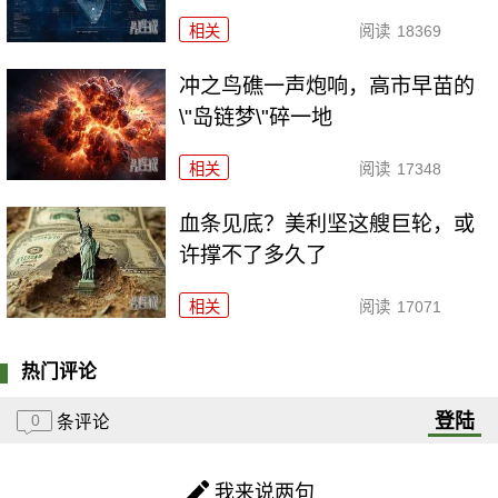
相关
阅读
18369
冲之鸟礁一声炮响，高市早苗的
\"岛链梦\"碎一地
相关
阅读
17348
血条见底？美利坚这艘巨轮，或
许撑不了多久了
相关
阅读
17071
热门评论
登陆
0
条评论
我来说两句