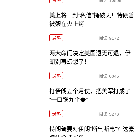
最热
阅读
10508
美上将一封“私信”捅破天！特朗普
被架在火上烤
最热
阅读
9172
两大命门决定美国退无可退，伊
朗别再幻想了！
最热
阅读
6845
打伊朗五个月仗，把美军打成了
“十口锅九个盖”
最热
阅读
5273
特朗普要对伊朗“断气断电”？这豪