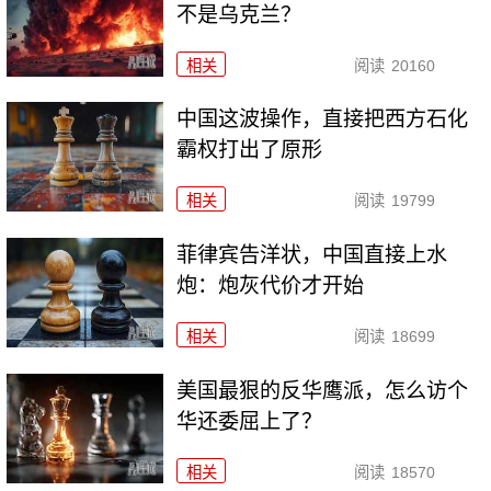
不是乌克兰？
相关
阅读
20160
中国这波操作，直接把西方石化
霸权打出了原形
相关
阅读
19799
菲律宾告洋状，中国直接上水
炮：炮灰代价才开始
相关
阅读
18699
美国最狠的反华鹰派，怎么访个
华还委屈上了？
相关
阅读
18570