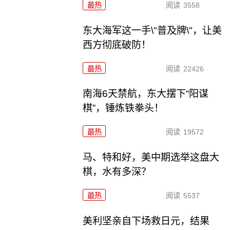
最热
阅读
3558
东大海军这一手\"普及牌\"，让美
西方彻底破防！
最热
阅读
22426
南海6天禁航，东大摆下“阳谋
棋”，锤炼铁拳头！
最热
阅读
19572
马、特和好，美中期选举这盘大
棋，水有多深？
最热
阅读
5537
美利坚亲自下场救日元，结果