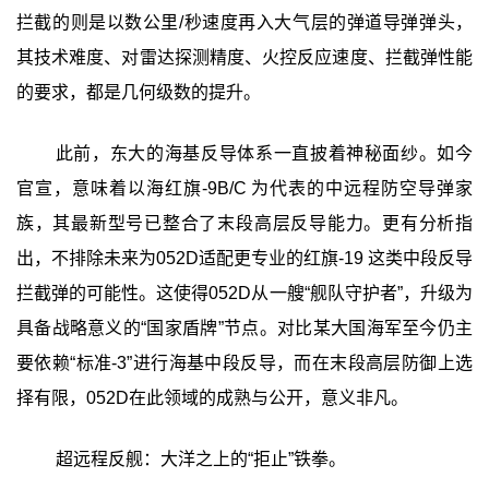
拦截的则是以数公里/秒速度再入大气层的弹道导弹弹头，
其技术难度、对雷达探测精度、火控反应速度、拦截弹性能
的要求，都是几何级数的提升。
此前，东大的海基反导体系一直披着神秘面纱。如今
官宣，意味着以海红旗-9B/C 为代表的中远程防空导弹家
族，其最新型号已整合了末段高层反导能力。更有分析指
出，不排除未来为052D适配更专业的红旗-19 这类中段反导
拦截弹的可能性。这使得052D从一艘“舰队守护者”，升级为
具备战略意义的“国家盾牌”节点。对比某大国海军至今仍主
要依赖“标准-3”进行海基中段反导，而在末段高层防御上选
择有限，052D在此领域的成熟与公开，意义非凡。
超远程反舰：大洋之上的“拒止”铁拳。