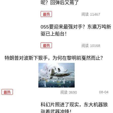
呢？回弹后又蔫了
最热
阅读
11467
055要迎来最强对手？东瀛万吨新
驱已上船台！
最热
阅读
10168
特朗普对波斯下狠手，为何在黎明前戛然而止？
08-04
最热
阅读
3690
科幻片照进了现实，东大机器狼
驮着武器冲锋！