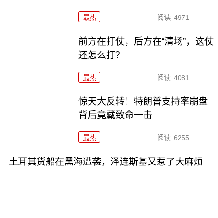
最热
阅读
4971
前方在打仗，后方在“清场”，这仗
还怎么打？
最热
阅读
4081
惊天大反转！特朗普支持率崩盘
背后竟藏致命一击
最热
阅读
6255
土耳其货船在黑海遭袭，泽连斯基又惹了大麻烦