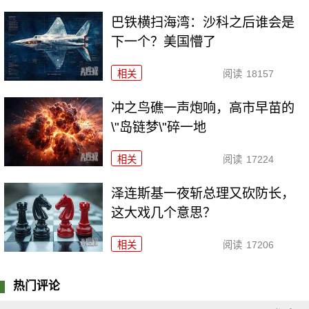
巴铁横扫海湾：沙科之后谁会是
下一个？美国懵了
相关
阅读
18157
冲之鸟礁一声炮响，高市早苗的
\"岛链梦\"碎一地
相关
阅读
17224
泽连斯基一夜斩总理又砍防长，
这大戏几个意思？
相关
阅读
17206
热门评论