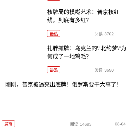
核牌局的模糊艺术：普京核红
线，到底有多红？
最热
阅读
3702
扎胖摊牌：乌克兰的\"北约梦\"为
何成了一地鸡毛？
最热
阅读
3650
刚刚，普京被逼亮出底牌！俄罗斯要干大事了！
08-04
最热
阅读
14693