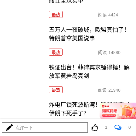
赌让全球买单
最热
阅读
4424
五万人一夜破城，欧盟真怕了！
特朗普拿美国说事
最热
阅读
14880
铁证出台！菲律宾求锤得锤！解
放军黄岩岛亮剑
最热
阅读
21940
炸电厂锁死波斯湾！特朗普要对
伊朗下死手了？
1
0
最热
阅读
8943
点评一下