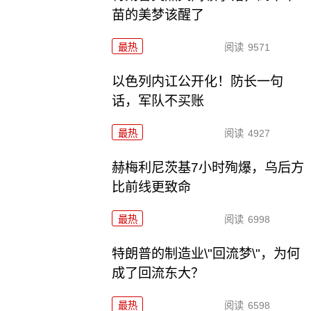
苗的美梦该醒了
最热
阅读
9571
以色列内讧公开化！防长一句
话，军队不买账
最热
阅读
4927
赫梅利尼茨基7小时殉爆，乌后方
比前线更致命
最热
阅读
6998
特朗普的制造业\"回流梦\"，为何
成了回流东大？
最热
阅读
6598