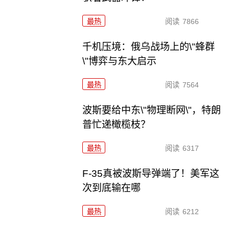
最热
阅读
7866
千机压境：俄乌战场上的\"蜂群
\"博弈与东大启示
最热
阅读
7564
波斯要给中东\"物理断网\"，特朗
普忙递橄榄枝？
最热
阅读
6317
F-35真被波斯导弹端了！美军这
次到底输在哪
最热
阅读
6212