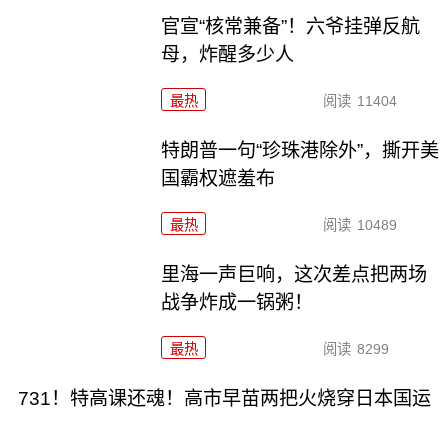
官宣“核常兼备”！六爷挂弹反航
母，炸醒多少人
最热
阅读
11404
特朗普一句“珍珠港除外”，撕开美
国霸权遮羞布
最热
阅读
10489
里海一声巨响，这次差点把两场
战争炸成一锅粥！
最热
阅读
8299
731！特高课还魂！高市早苗两把火烧穿日本国运