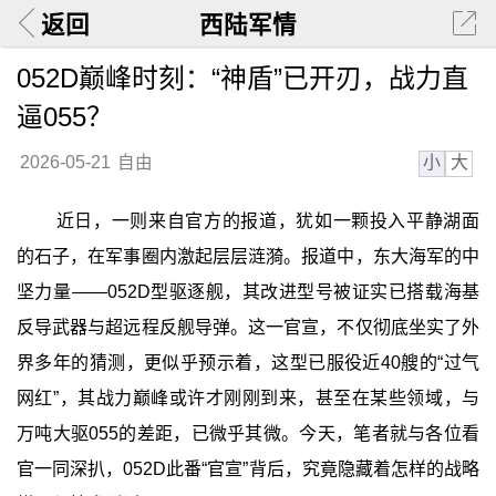
返回
西陆军情
052D巅峰时刻：“神盾”已开刃，战力直
逼055？
小
大
2026-05-21
自由
近日，一则来自官方的报道，犹如一颗投入平静湖面
的石子，在军事圈内激起层层涟漪。报道中，东大海军的中
坚力量——052D型驱逐舰，其改进型号被证实已搭载海基
反导武器与超远程反舰导弹。这一官宣，不仅彻底坐实了外
界多年的猜测，更似乎预示着，这型已服役近40艘的“过气
网红”，其战力巅峰或许才刚刚到来，甚至在某些领域，与
万吨大驱055的差距，已微乎其微。今天，笔者就与各位看
官一同深扒，052D此番“官宣”背后，究竟隐藏着怎样的战略