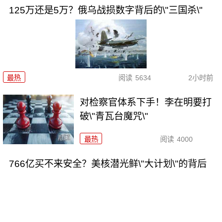
125万还是5万？俄乌战损数字背后的\"三国杀\"
最热
阅读
5634
2小时前
对检察官体系下手！李在明要打
破\"青瓦台魔咒\"
最热
阅读
4000
766亿买不来安全？美核潜光鲜\"大计划\"的背后