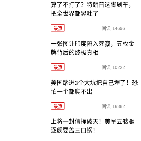
算了不打了？特朗普这脚刹车，
把全世界都晃吐了
最热
阅读
14696
一张图让印度陷入死寂，五枚金
牌背后的终极真相
最热
阅读
10222
美国踏进3个大坑把自己埋了！恐
怕一个都爬不出
最热
阅读
16382
上将一封信捅破天！美军五艘驱
逐舰要盖三口锅！