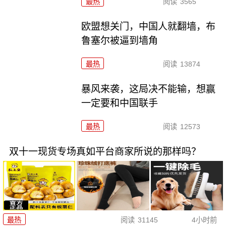
最热
阅读
3565
欧盟想关门，中国人就翻墙，布
鲁塞尔被逼到墙角
最热
阅读
13874
暴风来袭，这局决不能输，想赢
一定要和中国联手
最热
阅读
12573
双十一现货专场真如平台商家所说的那样吗？
最热
阅读
31145
4小时前