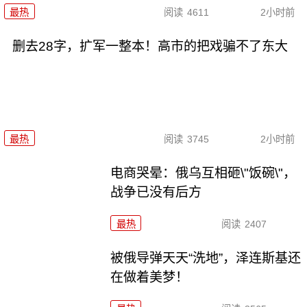
最热
阅读
4611
2小时前
删去28字，扩军一整本！高市的把戏骗不了东大
最热
阅读
3745
2小时前
电商哭晕：俄乌互相砸\"饭碗\"，
战争已没有后方
最热
阅读
2407
被俄导弹天天“洗地”，泽连斯基还
在做着美梦！