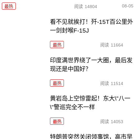
08-05
最热
阅读
14804
看不见就挨打！歼-15T百公里外
一剑封喉F-15J
最热
阅读
11664
印度满世界绕了一大圈，最后发
现还是中国好？
最热
阅读
11514
黄岩岛上空惊雷起！东大\"八一
\"警巡完全不一样
最热
阅读
14053
特朗普突然关闭领事馆，高市早