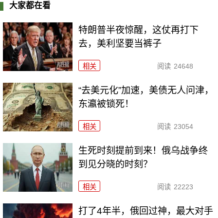
大家都在看
特朗普半夜惊醒，这仗再打下
去，美利坚要当裤子
相关
阅读
24648
“去美元化”加速，美债无人问津，
东瀛被锁死！
相关
阅读
23054
生死时刻提前到来！俄乌战争终
到见分晓的时刻？
相关
阅读
22223
打了4年半，俄回过神，最大对手