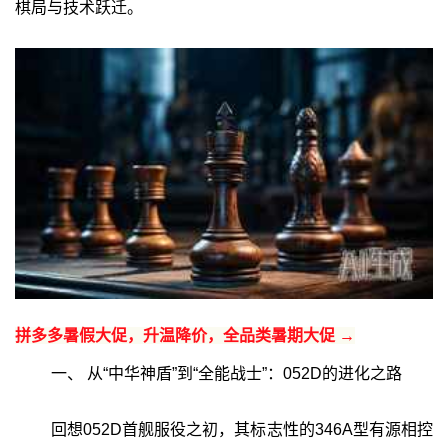
棋局与技术跃迁。
拼多多暑假大促，升温降价，全品类暑期大促 →
一、 从“中华神盾”到“全能战士”：052D的进化之路
回想052D首舰服役之初，其标志性的346A型有源相控