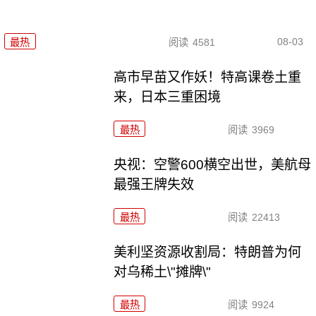
08-03
最热
阅读
4581
高市早苗又作妖！特高课卷土重
来，日本三重困境
最热
阅读
3969
央视：空警600横空出世，美航母
最强王牌失效
最热
阅读
22413
美利坚资源收割局：特朗普为何
对乌稀土\"摊牌\"
最热
阅读
9924