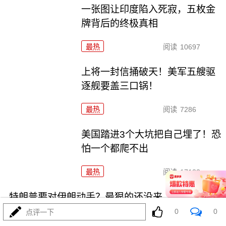
一张图让印度陷入死寂，五枚金
牌背后的终极真相
最热
阅读
10697
上将一封信捅破天！美军五艘驱
逐舰要盖三口锅！
最热
阅读
7286
美国踏进3个大坑把自己埋了！恐
怕一个都爬不出
最热
阅读
17133
特朗普要对伊朗动手？最狠的还没来，最骚的来了
0
0
点评一下