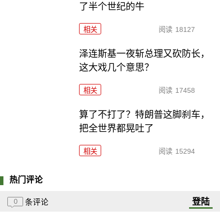
了半个世纪的牛
相关
阅读
18127
泽连斯基一夜斩总理又砍防长，
这大戏几个意思？
相关
阅读
17458
算了不打了？特朗普这脚刹车，
把全世界都晃吐了
相关
阅读
15294
热门评论
登陆
0
条评论