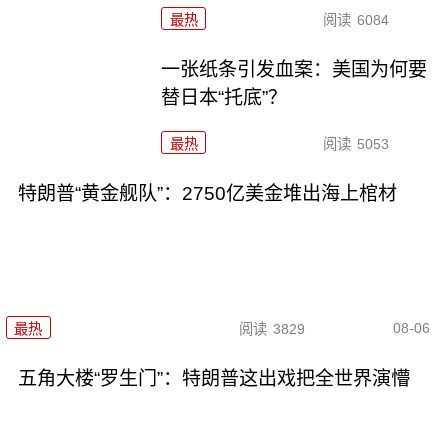
最热
阅读
6084
一张纸条引发血案：美国为何要
替日本“托底”？
最热
阅读
5053
特朗普“黄金舰队”：2750亿美金堆出海上棺材
08-06
最热
阅读
3829
五角大楼“罗生门”：特朗普这出戏把全世界演懵