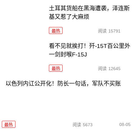
土耳其货船在黑海遭袭，泽连斯
基又惹了大麻烦
最热
阅读
15791
看不见就挨打！歼-15T百公里外
一剑封喉F-15J
最热
阅读
12645
以色列内讧公开化！防长一句话，军队不买账
08-05
最热
阅读
5673