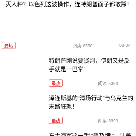
灭人种？以色列这波操作，连特朗普面子都敢踩！
08-04
最热
阅读
6550
特朗普刚说要谈判，伊朗又是反
手就是一巴掌！
最热
阅读
5393
泽连斯基的“清场行动”与乌克兰的
末路狂飙！
最热
阅读
3993
东大海军这一手\"普及牌\"，让美