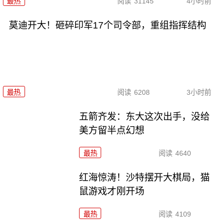
最热
阅读
31145
4小时前
莫迪开大！砸碎印军17个司令部，重组指挥结构
最热
阅读
6208
3小时前
五箭齐发：东大这次出手，没给
美方留半点幻想
最热
阅读
4640
红海惊涛！沙特摆开大棋局，猫
鼠游戏才刚开场
最热
阅读
4109