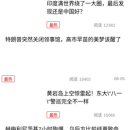
印度满世界绕了一大圈，最后发
现还是中国好？
最热
阅读
12382
特朗普突然关闭领事馆，高市早苗的美梦该醒了
08-05
最热
阅读
10402
黄岩岛上空惊雷起！东大\"八一
\"警巡完全不一样
最热
阅读
15065
赫梅利尼茨基7小时殉爆，乌后方比前线更致命