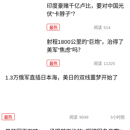
印度豪赌千亿卢比，要对中国光
伏“卡脖子”？
最热
阅读
514
射程1800公里的“巨炮”，治得了
美军“焦虑”吗？
最热
阅读
11325
1.3万俄军直插日本海，美日的双线噩梦开始了
最热
阅读
9049
3小时前