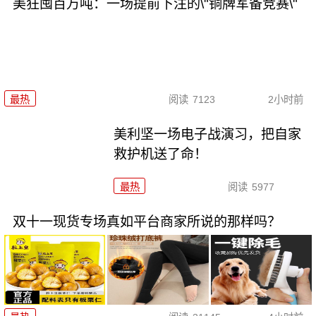
美狂囤百万吨：一场提前下注的\"铜牌军备竞赛\"
最热
阅读
7123
2小时前
美利坚一场电子战演习，把自家
救护机送了命！
最热
阅读
5977
双十一现货专场真如平台商家所说的那样吗？