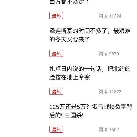
西方都不淡定了
最热
阅读
11324
泽连斯基的时间不多了，最艰难
的冬天又要来了
最热
阅读
9870
扎卢日内说的一句话，把北约的
脸按在地上摩擦
最热
阅读
11873
125万还是5万？俄乌战损数字背
后的\"三国杀\"
最热
阅读
7502