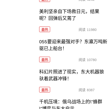
美利坚亲自下场救日元，结果
呢？回弹后又蔫了
最热
阅读
11980
055要迎来最强对手？东瀛万吨新
驱已上船台！
最热
阅读
10780
科幻片照进了现实，东大机器狼
驮着武器冲锋！
最热
阅读
8387
千机压境：俄乌战场上的\"蜂群
\"博弈与东大启示