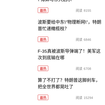
最热
阅读
8155
波斯要给中东\"物理断网\"，特朗
普忙递橄榄枝？
最热
阅读
6846
F-35真被波斯导弹端了！美军这
次到底输在哪
最热
阅读
6708
算了不打了？特朗普这脚刹车，
把全世界都晃吐了
最热
阅读
15294