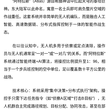
“阿特拉斯”（Atlas）源自希腊神话中扛起天穹的泰坦巨
神。东大陆军以此命名，寓意一名士兵即可肩负整片空域的
作战重任。这套系统并非简单的无人机编队，而是融合人工
智能、高速数据链、分布式指挥控制于一体的智能作战生
态。
在以往认知中，无人机多用于侦察或定点清除，操作
员与无人机通常呈“一对一”或“一对几”的关系。而“阿特拉斯”
系统通过智能终端+AI算法，将操控比例提升至1：96，相
当于一个步兵班控制的空中单位，足以覆盖数十平方公里的
战场。
技术核心：系统采用“集中决策+分布式执行”架构。操
控手只需下达任务指令（如“侦察A区域”“打击B目标”），无
人机群自主完成路径规划、目标分配、协同攻击，甚至在部