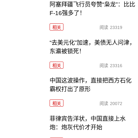
阿塞拜疆飞行员夸赞“枭龙”：比比
F-16强多了！
相关
阅读
23319
“去美元化”加速，美债无人问津，
东瀛被锁死！
相关
阅读
23316
中国这波操作，直接把西方石化
霸权打出了原形
相关
阅读
20072
菲律宾告洋状，中国直接上水
炮：炮灰代价才开始