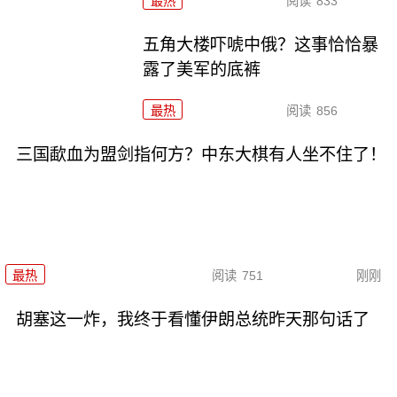
最热
阅读
833
五角大楼吓唬中俄？这事恰恰暴
露了美军的底裤
最热
阅读
856
三国歃血为盟剑指何方？中东大棋有人坐不住了！
最热
阅读
751
刚刚
胡塞这一炸，我终于看懂伊朗总统昨天那句话了