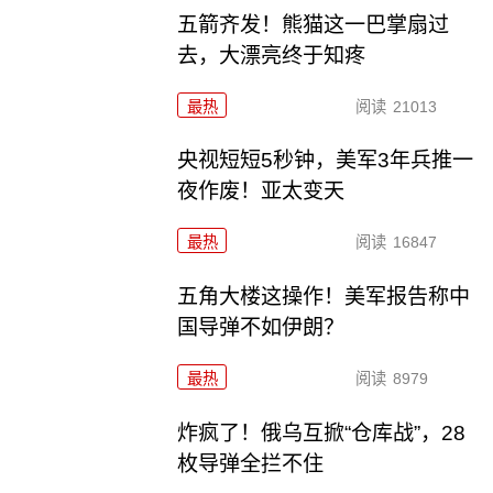
五箭齐发！熊猫这一巴掌扇过
去，大漂亮终于知疼
最热
阅读
21013
央视短短5秒钟，美军3年兵推一
夜作废！亚太变天
最热
阅读
16847
五角大楼这操作！美军报告称中
国导弹不如伊朗？
最热
阅读
8979
炸疯了！俄乌互掀“仓库战”，28
枚导弹全拦不住