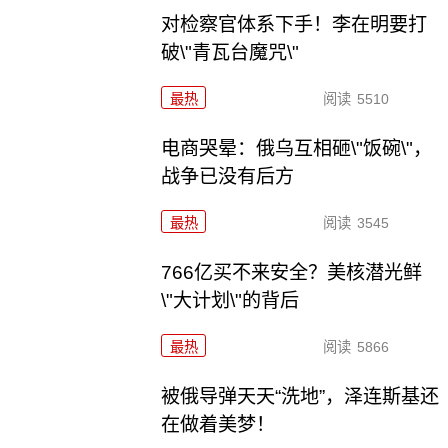
对检察官体系下手！李在明要打
破\"青瓦台魔咒\"
最热
阅读
5510
电商哭晕：俄乌互相砸\"饭碗\"，
战争已没有后方
最热
阅读
3545
766亿买不来安全？美核潜光鲜
\"大计划\"的背后
最热
阅读
5866
被俄导弹天天“洗地”，泽连斯基还
在做着美梦！