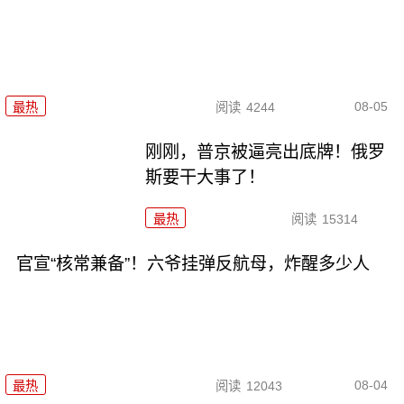
08-05
最热
阅读
4244
刚刚，普京被逼亮出底牌！俄罗
斯要干大事了！
最热
阅读
15314
官宣“核常兼备”！六爷挂弹反航母，炸醒多少人
08-04
最热
阅读
12043