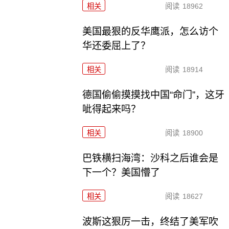
相关
阅读
18962
美国最狠的反华鹰派，怎么访个
华还委屈上了？
相关
阅读
18914
德国偷偷摸摸找中国“命门”，这牙
呲得起来吗？
相关
阅读
18900
巴铁横扫海湾：沙科之后谁会是
下一个？美国懵了
相关
阅读
18627
波斯这狠厉一击，终结了美军吹