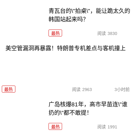
青瓦台的\"拍桌\"，能让跪太久的
韩国站起来吗？
最热
阅读
3830
美空管漏洞再暴露！特朗普专机差点与客机撞上
最热
阅读
2963
3小时前
广岛核爆81年，高市早苗连\"谁
扔的\"都不敢提！
最热
阅读
1991