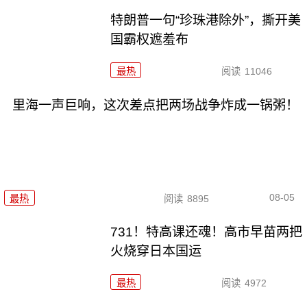
特朗普一句“珍珠港除外”，撕开美
国霸权遮羞布
最热
阅读
11046
里海一声巨响，这次差点把两场战争炸成一锅粥！
08-05
最热
阅读
8895
731！特高课还魂！高市早苗两把
火烧穿日本国运
最热
阅读
4972