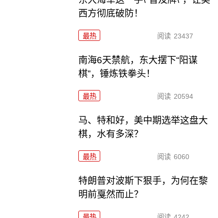
西方彻底破防！
最热
阅读
23437
南海6天禁航，东大摆下“阳谋
棋”，锤炼铁拳头！
最热
阅读
20594
马、特和好，美中期选举这盘大
棋，水有多深？
最热
阅读
6060
特朗普对波斯下狠手，为何在黎
明前戛然而止？
最热
阅读
4242