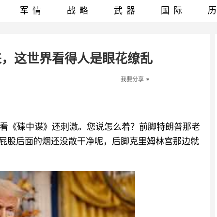
军情
战略
武器
国际
来，这世界看得人是眼花缭乱
我要分享
看《碟中谍》还刺激。您说怎么着？前脚特朗普那老
，屁股后面的烟还没散干净呢，后脚克里姆林宫那边就