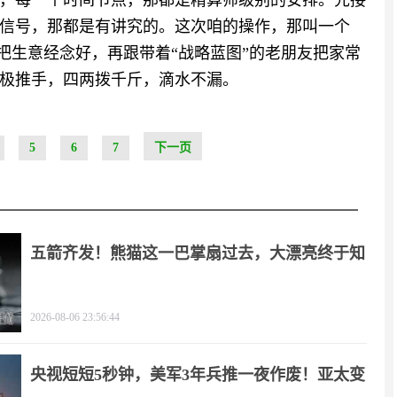
，每一个时间节点，那都是精算师级别的安排。先接
信号，那都是有讲究的。这次咱的操作，那叫一个
人把生意经念好，再跟带着“战略蓝图”的老朋友把家常
极推手，四两拨千斤，滴水不漏。
5
6
7
下一页
五箭齐发！熊猫这一巴掌扇过去，大漂亮终于知
疼
2026-08-06 23:56:44
央视短短5秒钟，美军3年兵推一夜作废！亚太变