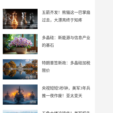
底”？
材
五箭齐发！熊猫这一巴掌扇
过去，大漂亮终于知疼
多晶硅：新能源与信息产业
的基石
特朗普签新政：多晶硅加税
限价
央视短短5秒钟，美军3年兵
推一夜作废！亚太变天