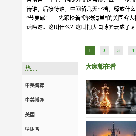
告别自行车了。国际外交这盘棋，每一个步骤
待谁，后接待谁，中间留几天空档，释放什么
“节奏感”——先跟拎着“购物清单”的美国客
话唠透。这叫什么？这叫把大国博弈玩成了太
1
2
3
4
大家都在看
热点
中美博弈
中美博弈
美国
特朗普