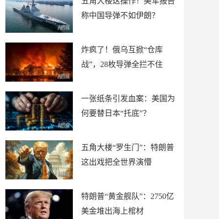
五角大楼这操作！美军报告
称中国导弹不如伊朗？
炸疯了！俄乌互掀“仓库
战”，28枚导弹全拦不住
一张纸条引发血案：美国为
何要替日本“托底”？
五角大楼“罗生门”：特朗普
这出戏把全世界演懵
特朗普“黄金舰队”：2750亿
美金堆出海上棺材