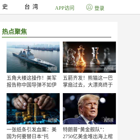
历史
台湾
APP访问
登录
热点聚焦
五角大楼这操作！美军
五箭齐发！熊猫这一巴
报告称中国导弹不如伊
掌扇过去，大漂亮终于
朗？
知疼
一张纸条引发血案：美
特朗普“黄金舰队”：
国为何要替日本“托
2750亿美金堆出海上棺