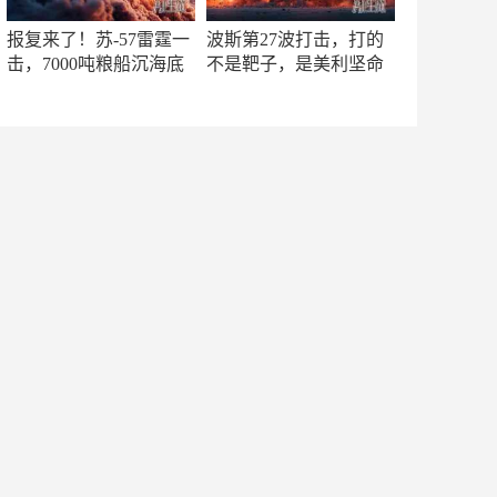
报复来了！苏-57雷霆一
波斯第27波打击，打的
击，7000吨粮船沉海底
不是靶子，是美利坚命
门