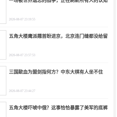
一场被世界遗忘的战争，正在刷新所有人的认知
2026-08-07 23:19:55
五角大楼鹰派翘首盼进京，北京连门缝都没给留
2026-08-07 23:57:53
三国歃血为盟剑指何方？中东大棋有人坐不住
了！
2026-08-07 23:44:27
五角大楼吓唬中俄？这事恰恰暴露了美军的底裤