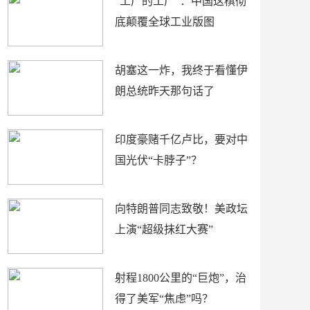
“工厂的工厂”：中国这棋彻
底颠覆全球工业版图
胡塞这一炸，我终于看懂伊
朗总统昨天那句话了
印度豪赌千亿卢比，要对中
国光伏“卡脖子”？
向特朗普同志致敬！美政坛
上演“超级抹红大赛”
射程1800公里的“巨炮”，治
得了美军“焦虑”吗？