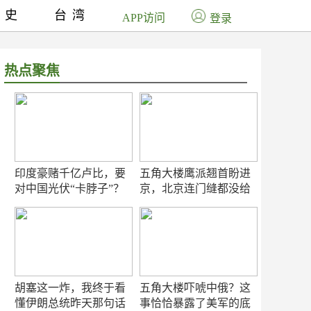
历史
台湾
APP访问
登录
热点聚焦
印度豪赌千亿卢比，要
五角大楼鹰派翘首盼进
对中国光伏“卡脖子”？
京，北京连门缝都没给
留
胡塞这一炸，我终于看
五角大楼吓唬中俄？这
懂伊朗总统昨天那句话
事恰恰暴露了美军的底