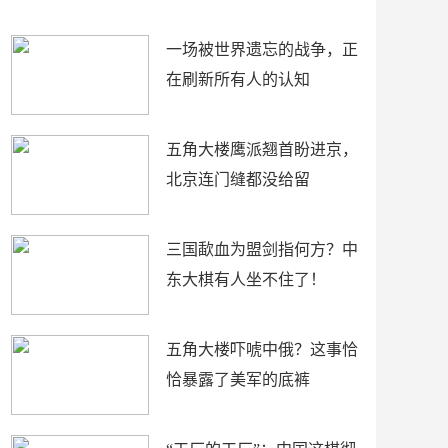
了
裤
一场被世界遗忘的战争，正
在刷新所有人的认知
五角大楼鹰派翘首盼进京，
北京连门缝都没给留
三国歃血为盟剑指何方？中
东大棋有人坐不住了！
五角大楼吓唬中俄？这事恰
恰暴露了美军的底裤