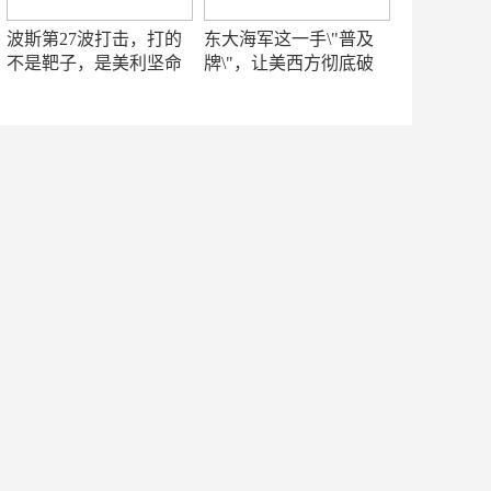
波斯第27波打击，打的
东大海军这一手\"普及
不是靶子，是美利坚命
牌\"，让美西方彻底破
门
防！