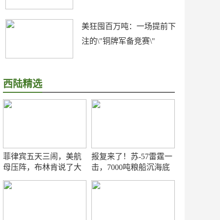
美狂囤百万吨：一场提前下
注的\"铜牌军备竞赛\"
西陆精选
菲律宾五天三闹，美航
报复来了！苏-57雷霆一
母压阵，布林肯说了大
击，7000吨粮船沉海底
实话