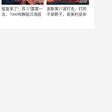
报复来了！苏-57雷霆一
波斯第27波打击，打的
击，7000吨粮船沉海底
不是靶子，是美利坚命
门