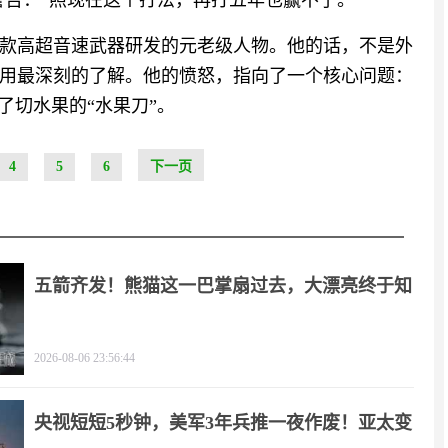
警告：“照现在这个打法，再打五年也赢不了。”
款高超音速武器研发的元老级人物。他的话，不是外
用最深刻的了解。他的愤怒，指向了一个核心问题：
了切水果的“水果刀”。
4
5
6
下一页
五箭齐发！熊猫这一巴掌扇过去，大漂亮终于知
疼
2026-08-06 23:56:44
央视短短5秒钟，美军3年兵推一夜作废！亚太变