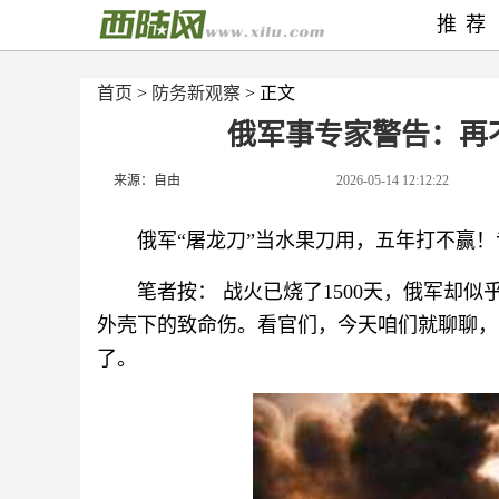
推荐
首页
>
防务新观察
> 正文
俄军事专家警告：再
来源：自由
2026-05-14 12:12:22
俄军“屠龙刀”当水果刀用，五年打不赢
笔者按： 战火已烧了1500天，俄军却
外壳下的致命伤。看官们，今天咱们就聊聊，
了。