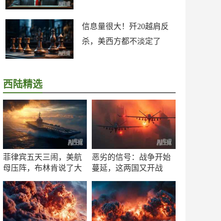
信息量很大！歼20越肩反
杀，美西方都不淡定了
西陆精选
菲律宾五天三闹，美航
恶劣的信号：战争开始
母压阵，布林肯说了大
蔓延，这两国又开战
实话
了！