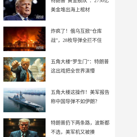
特朗普“黄金舰队”：2750亿
美金堆出海上棺材
炸疯了！俄乌互掀“仓库
战”，28枚导弹全拦不住
五角大楼“罗生门”：特朗普
这出戏把全世界演懵
五角大楼这操作！美军报告
称中国导弹不如伊朗？
特朗普扔下两条路，波斯都
不选，美军机又被揍