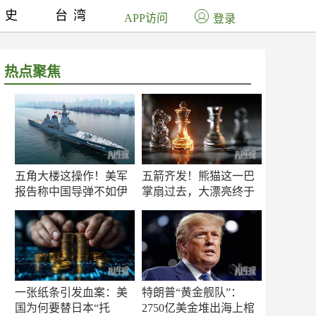
历史
台湾
APP访问
登录
热点聚焦
五角大楼这操作！美军
五箭齐发！熊猫这一巴
报告称中国导弹不如伊
掌扇过去，大漂亮终于
朗？
知疼
一张纸条引发血案：美
特朗普“黄金舰队”：
国为何要替日本“托
2750亿美金堆出海上棺