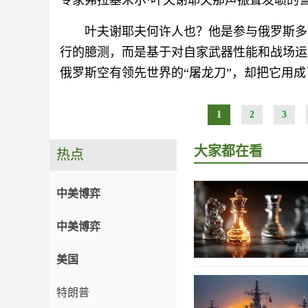
专家弗拉基米尔·叶夫谢耶夫那声振聋发聩的
叶夫谢耶夫何许人也？他是参与俄罗斯多
行的臆测，而是基于对自家武器性能和战场运
俄罗斯空有领先世界的“屠龙刀”，却把它用成
1
2
3
大家都在看
热点
中美博弈
中美博弈
美国
特朗普