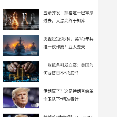
底”？
材
五箭齐发！熊猫这一巴掌扇
过去，大漂亮终于知疼
央视短短5秒钟，美军3年兵
推一夜作废！亚太变天
一张纸条引发血案：美国为
何要替日本“托底”？
伊朗赢了？这是特朗普给革
命卫队下“精准毒计”