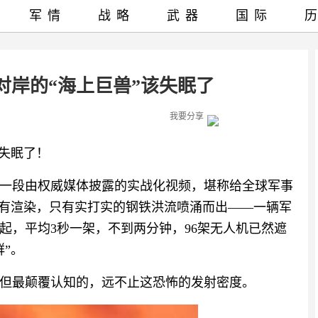
军情
战略
武器
国际
对岸的“海上巨兽”该失眠了
我要分享
该失眠了！
一段由权威媒体披露的实战化视频，堪称给全球军事
没有渲染，只有实打实的钢铁洪流喷涌而出——一辆军
起，平均3秒一架，不到两分钟，96架无人机已然遮
”。
但最颠覆认知的，远不止这恐怖的发射密度。