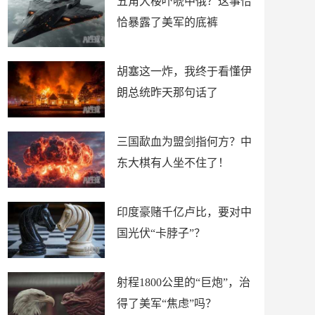
五角大楼吓唬中俄？这事恰
恰暴露了美军的底裤
胡塞这一炸，我终于看懂伊
朗总统昨天那句话了
三国歃血为盟剑指何方？中
东大棋有人坐不住了！
印度豪赌千亿卢比，要对中
国光伏“卡脖子”？
射程1800公里的“巨炮”，治
得了美军“焦虑”吗？