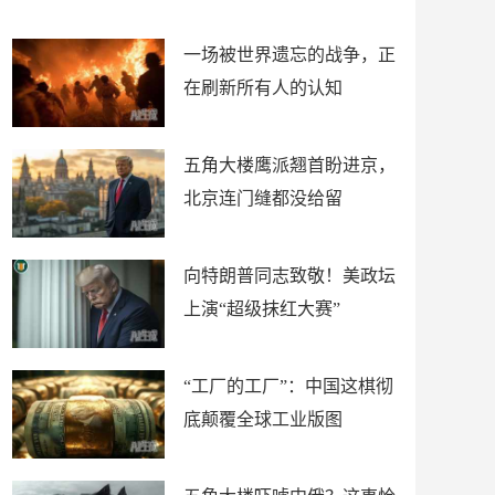
了
裤
一场被世界遗忘的战争，正
在刷新所有人的认知
五角大楼鹰派翘首盼进京，
北京连门缝都没给留
向特朗普同志致敬！美政坛
上演“超级抹红大赛”
“工厂的工厂”：中国这棋彻
底颠覆全球工业版图