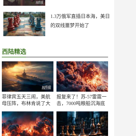
1.3万俄军直插日本海，美日
的双线噩梦开始了
西陆精选
菲律宾五天三闹，美航
报复来了！苏-57雷霆一
母压阵，布林肯说了大
击，7000吨粮船沉海底
实话