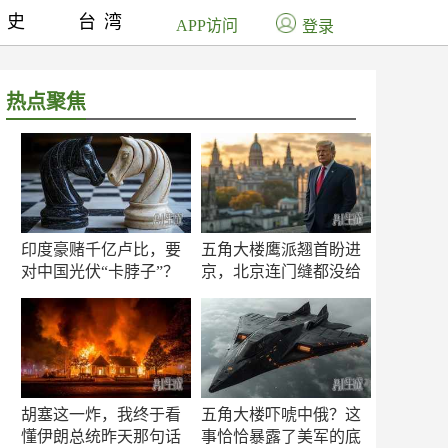
历史
台湾
APP访问
登录
热点聚焦
印度豪赌千亿卢比，要
五角大楼鹰派翘首盼进
对中国光伏“卡脖子”？
京，北京连门缝都没给
留
胡塞这一炸，我终于看
五角大楼吓唬中俄？这
懂伊朗总统昨天那句话
事恰恰暴露了美军的底