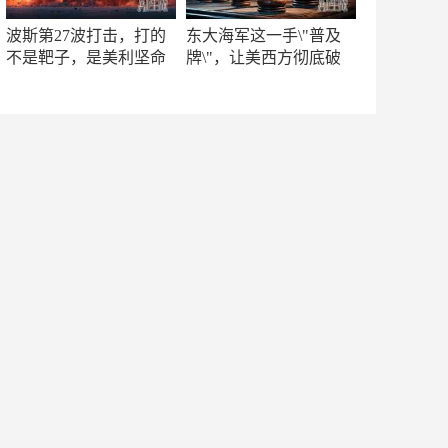
波斯第27波打击，打的
东大海军这一手\"普及
不是靶子，是美利坚命
牌\"，让美西方彻底破
门
防！