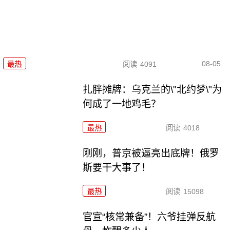
08-05
最热
阅读
4091
扎胖摊牌：乌克兰的\"北约梦\"为
何成了一地鸡毛？
最热
阅读
4018
刚刚，普京被逼亮出底牌！俄罗
斯要干大事了！
最热
阅读
15098
官宣“核常兼备”！六爷挂弹反航