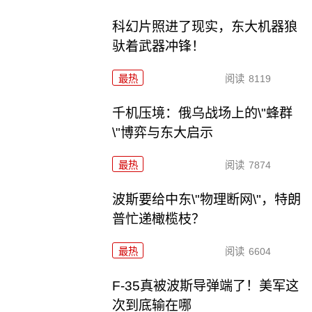
科幻片照进了现实，东大机器狼
驮着武器冲锋！
最热
阅读
8119
千机压境：俄乌战场上的\"蜂群
\"博弈与东大启示
最热
阅读
7874
波斯要给中东\"物理断网\"，特朗
普忙递橄榄枝？
最热
阅读
6604
F-35真被波斯导弹端了！美军这
次到底输在哪