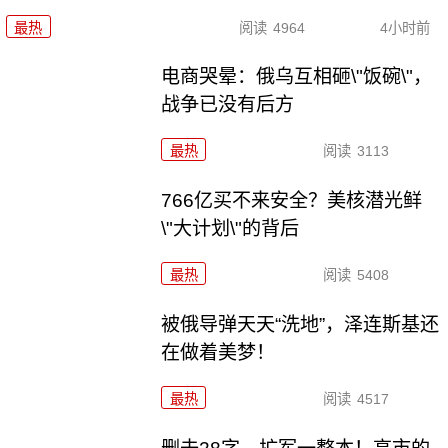
最热
阅读
4964
4小时前
电商哭晕：俄乌互相砸\"饭碗\"，
战争已没有后方
最热
阅读
3113
766亿买不来安全？美核潜光鲜
\"大计划\"的背后
最热
阅读
5408
被俄导弹天天“洗地”，泽连斯基还
在做着美梦！
最热
阅读
4517