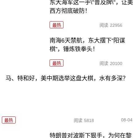
东大海军这一手\"普及牌\"，让美
西方彻底破防！
最热
阅读
22956
南海6天禁航，东大摆下“阳谋
棋”，锤炼铁拳头！
最热
阅读
20100
马、特和好，美中期选举这盘大棋，水有多深？
08-04
最热
阅读
5818
特朗普对波斯下狠手，为何在黎