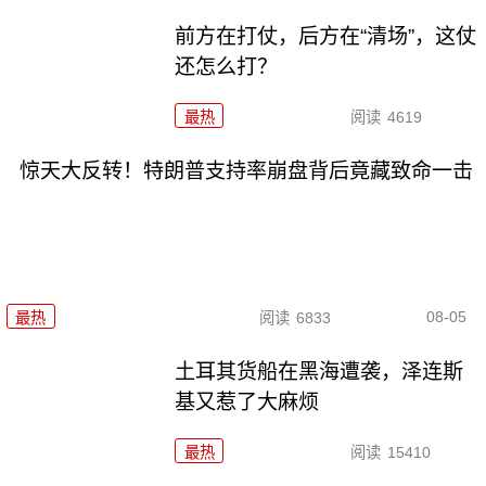
前方在打仗，后方在“清场”，这仗
还怎么打？
最热
阅读
4619
惊天大反转！特朗普支持率崩盘背后竟藏致命一击
08-05
最热
阅读
6833
土耳其货船在黑海遭袭，泽连斯
基又惹了大麻烦
最热
阅读
15410