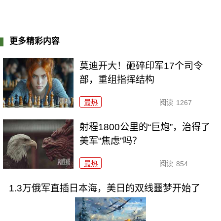
更多精彩内容
莫迪开大！砸碎印军17个司令
部，重组指挥结构
最热
阅读
1267
射程1800公里的“巨炮”，治得了
美军“焦虑”吗？
最热
阅读
854
1.3万俄军直插日本海，美日的双线噩梦开始了