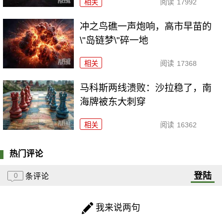
相关
阅读
17992
冲之鸟礁一声炮响，高市早苗的
\"岛链梦\"碎一地
相关
阅读
17368
马科斯两线溃败：沙拉稳了，南
海牌被东大刺穿
相关
阅读
16362
热门评论
登陆
0
条评论
我来说两句