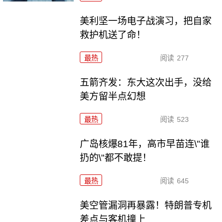
美利坚一场电子战演习，把自家
救护机送了命！
最热
阅读
277
五箭齐发：东大这次出手，没给
美方留半点幻想
最热
阅读
523
广岛核爆81年，高市早苗连\"谁
扔的\"都不敢提！
最热
阅读
645
美空管漏洞再暴露！特朗普专机
差点与客机撞上