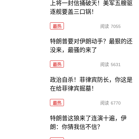
上将一封信捅破天！美军五艘驱
逐舰要盖三口锅！
最热
阅读
7055
特朗普要对伊朗动手？最狠的还
没来，最骚的来了
最热
阅读
5631
政治自杀！菲律宾防长，你这是
在给菲律宾掘墓！
最热
阅读
6770
特朗普这狼来了连演十遍，伊
朗：你猜我信不信？