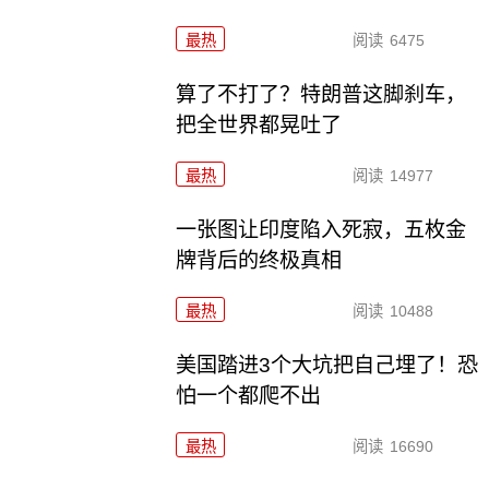
最热
阅读
6475
算了不打了？特朗普这脚刹车，
把全世界都晃吐了
最热
阅读
14977
一张图让印度陷入死寂，五枚金
牌背后的终极真相
最热
阅读
10488
美国踏进3个大坑把自己埋了！恐
怕一个都爬不出
最热
阅读
16690