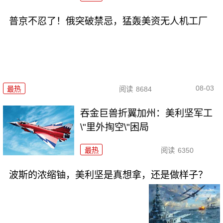
普京不忍了！俄突破禁忌，猛轰美资无人机工厂
08-03
最热
阅读
8684
吞金巨兽折翼加州：美利坚军工
\"里外掏空\"困局
最热
阅读
6350
波斯的浓缩铀，美利坚是真想拿，还是做样子？