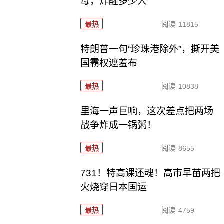
母，炸醒多少人
最热
阅读
11815
特朗普一句“珍珠港除外”，撕开美
国霸权遮羞布
最热
阅读
10838
里海一声巨响，这次差点把两场
战争炸成一锅粥！
最热
阅读
8655
731！特高课还魂！高市早苗两把
火烧穿日本国运
最热
阅读
4759