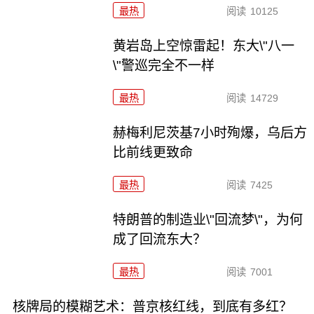
最热
阅读
10125
黄岩岛上空惊雷起！东大\"八一
\"警巡完全不一样
最热
阅读
14729
赫梅利尼茨基7小时殉爆，乌后方
比前线更致命
最热
阅读
7425
特朗普的制造业\"回流梦\"，为何
成了回流东大？
最热
阅读
7001
核牌局的模糊艺术：普京核红线，到底有多红？