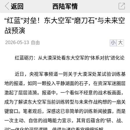
返回
西陆军情
“红蓝”对垒！东大空军“磨刀石”与未来空
战预演
小
大
2026-05-13
自由
红蓝砺刃：从大漠深处看东大空军的“体系对抗”进化论
近日，央视军事频道一则关于大漠深处某试验训练基
地的报道，如同一颗投入平静湖面的石子，在资深军迷圈层
激起了层层涟漪。报道中，一个看似不经意的战术板画面，
成为了解读东大空军当前训练转型与未来作战构想的一扇关
键窗口。笔者观后，深感这已非简单的训练新闻披露，而是
一次主动、自信的战略能力宣示，其背后蕴含的“研、战、
训”一体化的深层逻辑，值得与诸位看官细细拆解。