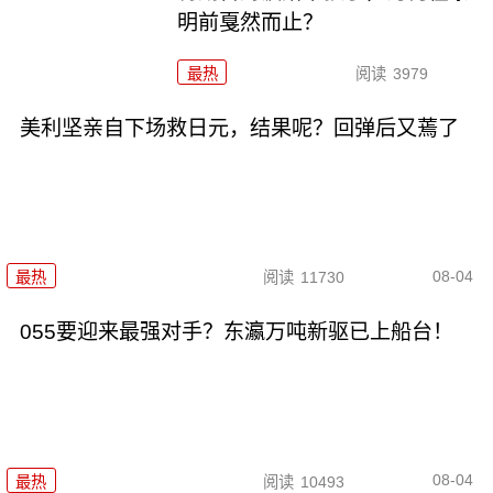
明前戛然而止？
最热
阅读
3979
美利坚亲自下场救日元，结果呢？回弹后又蔫了
08-04
最热
阅读
11730
055要迎来最强对手？东瀛万吨新驱已上船台！
08-04
最热
阅读
10493