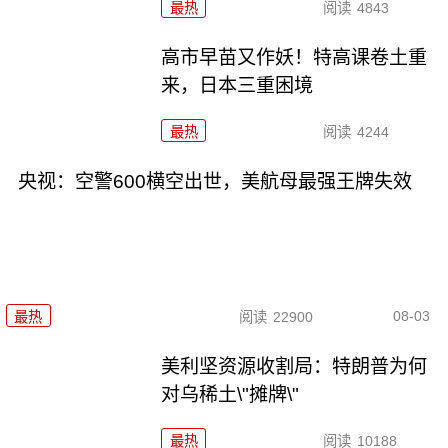
最热
阅读
4843
高市早苗又作妖！特高课卷土重
来，日本三重困境
最热
阅读
4244
央视：空警600横空出世，美航母最强王牌失效
08-03
最热
阅读
22900
美利坚资源收割局：特朗普为何
对乌稀土\"摊牌\"
最热
阅读
10188