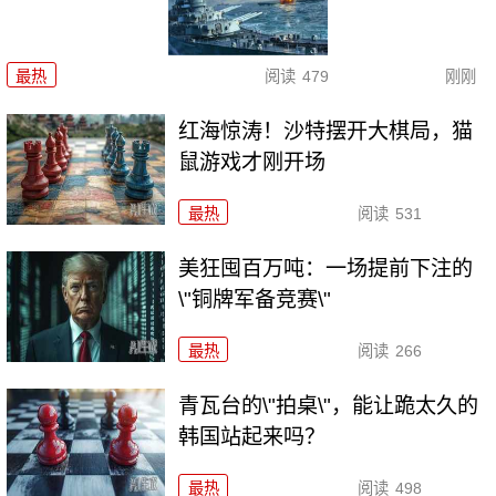
最热
阅读
479
刚刚
红海惊涛！沙特摆开大棋局，猫
鼠游戏才刚开场
最热
阅读
531
美狂囤百万吨：一场提前下注的
\"铜牌军备竞赛\"
最热
阅读
266
青瓦台的\"拍桌\"，能让跪太久的
韩国站起来吗？
最热
阅读
498