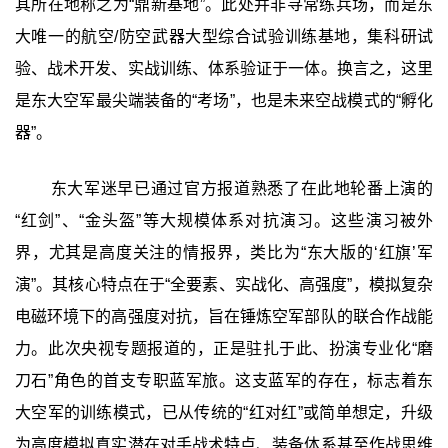
其所在地称之为“鼎新基地”。此处并非寻常练兵场，而是东
大唯一的航空/防空武器大型综合试验训练基地，集科研试
验、战术开发、实战训练、体系验证于一体。换言之，这里
是东大空军最尖端装备的“考场”，也是未来空战模式的“孵化
器”。
东大军迷早已通过官方报道熟悉了在此地轮番上演的
“红剑”、“金头盔”等大规模体系对抗演习。这些演习被外
界，尤其是高度关注的情报界，类比为“东大版的‘红旗’军
演”。其核心特点在于“全要素、实战化、高强度”，模拟复杂
电磁环境下的高强度对抗，旨在锤炼空军部队的联合作战能
力。此次央视专题报道的，正是驻扎于此、扮演专业化“磨
刀石”角色的首支专职蓝军旅。这支蓝军的存在，标志着东
大空军的训练模式，已从传统的“红对红”或简单想定，升级
为高度模拟真实潜在对手战术特点、装备体系甚至作战思维