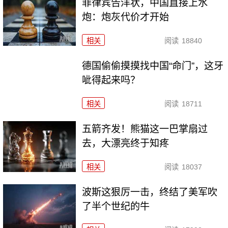
菲律宾告洋状，中国直接上水
炮：炮灰代价才开始
相关
阅读
18840
德国偷偷摸摸找中国“命门”，这牙
呲得起来吗？
相关
阅读
18711
五箭齐发！熊猫这一巴掌扇过
去，大漂亮终于知疼
相关
阅读
18037
波斯这狠厉一击，终结了美军吹
了半个世纪的牛