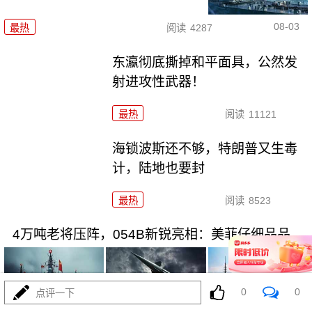
08-03
最热
阅读
4287
东瀛彻底撕掉和平面具，公然发
射进攻性武器！
最热
阅读
11121
海锁波斯还不够，特朗普又生毒
计，陆地也要封
最热
阅读
8523
4万吨老将压阵，054B新锐亮相：美菲仔细品品
0
0
点评一下