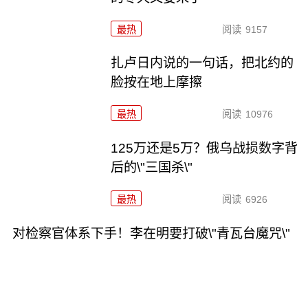
最热
阅读
9157
扎卢日内说的一句话，把北约的
脸按在地上摩擦
最热
阅读
10976
125万还是5万？俄乌战损数字背
后的\"三国杀\"
最热
阅读
6926
对检察官体系下手！李在明要打破\"青瓦台魔咒\"