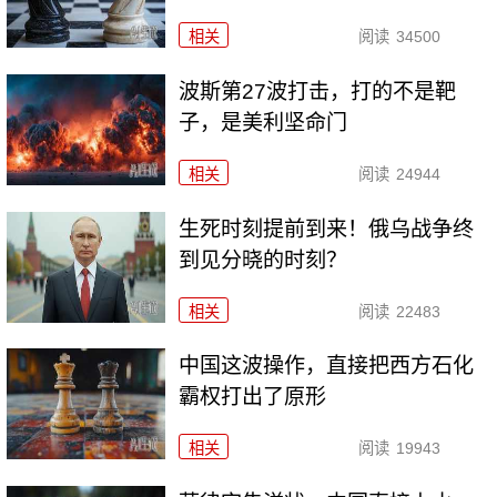
相关
阅读
34500
波斯第27波打击，打的不是靶
子，是美利坚命门
相关
阅读
24944
生死时刻提前到来！俄乌战争终
到见分晓的时刻？
相关
阅读
22483
中国这波操作，直接把西方石化
霸权打出了原形
相关
阅读
19943