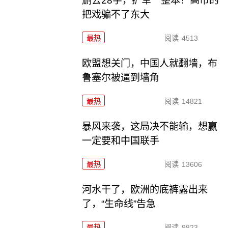
删去28字，扩军一整本！高市的
把戏骗不了东大
最热
阅读
4513
欧盟想关门，中国人就翻墙，布
鲁塞尔被逼到墙角
最热
阅读
14821
暴风来袭，这局决不能输，想赢
一定要和中国联手
最热
阅读
13606
河水干了，欧洲的底裤露出来
了，“生命线”告急
最热
阅读
9823