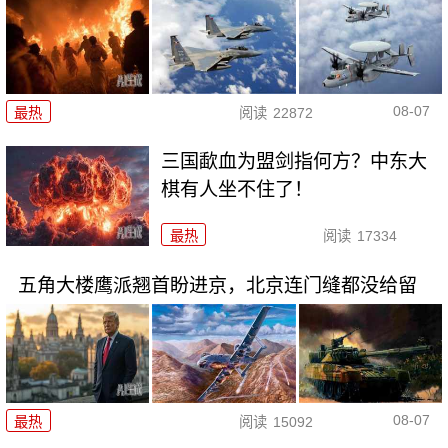
08-07
最热
阅读
22872
三国歃血为盟剑指何方？中东大
棋有人坐不住了！
最热
阅读
17334
五角大楼鹰派翘首盼进京，北京连门缝都没给留
08-07
最热
阅读
15092