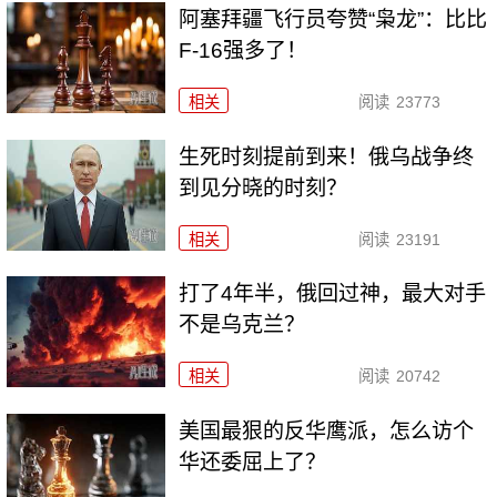
阿塞拜疆飞行员夸赞“枭龙”：比比
F-16强多了！
相关
阅读
23773
生死时刻提前到来！俄乌战争终
到见分晓的时刻？
相关
阅读
23191
打了4年半，俄回过神，最大对手
不是乌克兰？
相关
阅读
20742
美国最狠的反华鹰派，怎么访个
华还委屈上了？