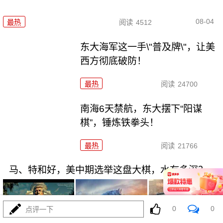
08-04
最热
阅读
4512
东大海军这一手\"普及牌\"，让美
西方彻底破防！
最热
阅读
24700
南海6天禁航，东大摆下“阳谋
棋”，锤炼铁拳头！
最热
阅读
21766
马、特和好，美中期选举这盘大棋，水有多深？
0
0
点评一下