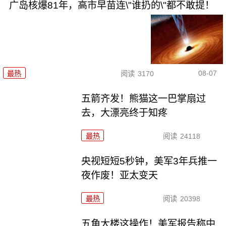
广岛核爆81年，高市早苗连\"谁扔的\"都不敢提！
08-07
最热
阅读
3170
五箭齐发！熊猫这一巴掌扇过
去，大漂亮终于知疼
最热
阅读
24118
央视短短5秒钟，美军3年兵推一
夜作废！亚太变天
最热
阅读
20398
五角大楼这操作！美军报告称中