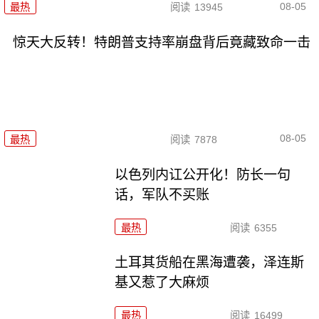
08-05
最热
阅读
13945
惊天大反转！特朗普支持率崩盘背后竟藏致命一击
08-05
最热
阅读
7878
以色列内讧公开化！防长一句
话，军队不买账
最热
阅读
6355
土耳其货船在黑海遭袭，泽连斯
基又惹了大麻烦
最热
阅读
16499