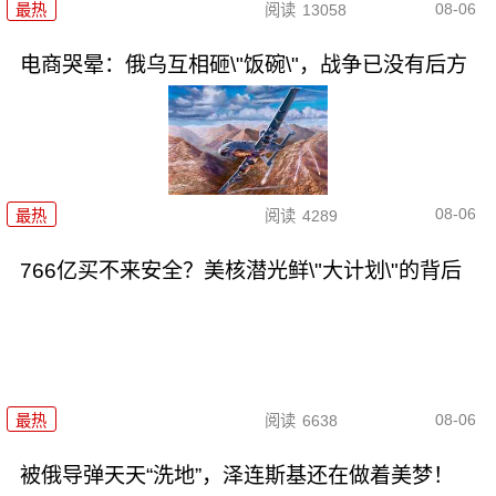
08-06
最热
阅读
13058
电商哭晕：俄乌互相砸\"饭碗\"，战争已没有后方
08-06
最热
阅读
4289
766亿买不来安全？美核潜光鲜\"大计划\"的背后
08-06
最热
阅读
6638
被俄导弹天天“洗地”，泽连斯基还在做着美梦！