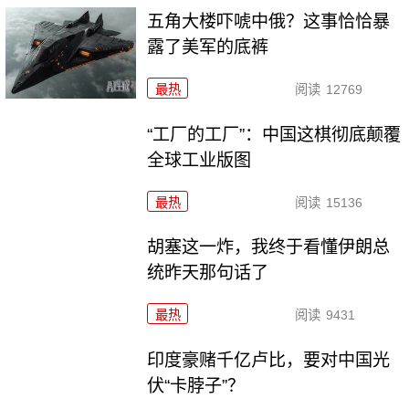
五角大楼吓唬中俄？这事恰恰暴
露了美军的底裤
最热
阅读
12769
“工厂的工厂”：中国这棋彻底颠覆
全球工业版图
最热
阅读
15136
胡塞这一炸，我终于看懂伊朗总
统昨天那句话了
最热
阅读
9431
印度豪赌千亿卢比，要对中国光
伏“卡脖子”？