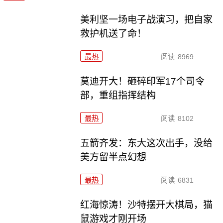
美利坚一场电子战演习，把自家
救护机送了命！
最热
阅读
8969
莫迪开大！砸碎印军17个司令
部，重组指挥结构
最热
阅读
8102
五箭齐发：东大这次出手，没给
美方留半点幻想
最热
阅读
6831
红海惊涛！沙特摆开大棋局，猫
鼠游戏才刚开场