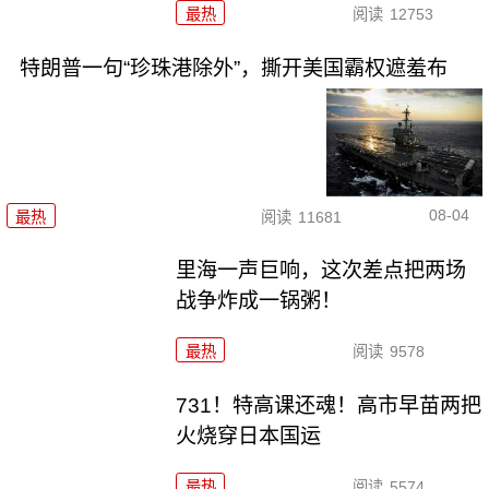
最热
阅读
12753
特朗普一句“珍珠港除外”，撕开美国霸权遮羞布
08-04
最热
阅读
11681
里海一声巨响，这次差点把两场
战争炸成一锅粥！
最热
阅读
9578
731！特高课还魂！高市早苗两把
火烧穿日本国运
最热
阅读
5574