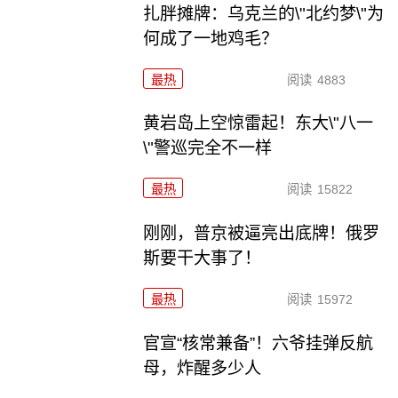
扎胖摊牌：乌克兰的\"北约梦\"为
何成了一地鸡毛？
最热
阅读
4883
黄岩岛上空惊雷起！东大\"八一
\"警巡完全不一样
最热
阅读
15822
刚刚，普京被逼亮出底牌！俄罗
斯要干大事了！
最热
阅读
15972
官宣“核常兼备”！六爷挂弹反航
母，炸醒多少人