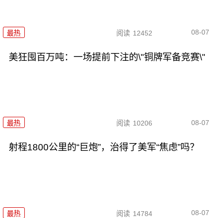
08-07
最热
阅读
12452
美狂囤百万吨：一场提前下注的\"铜牌军备竞赛\"
08-07
最热
阅读
10206
射程1800公里的“巨炮”，治得了美军“焦虑”吗？
08-07
最热
阅读
14784