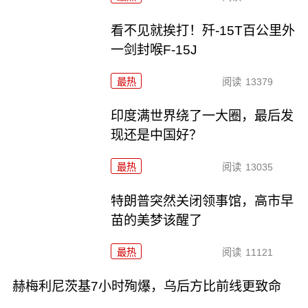
看不见就挨打！歼-15T百公里外
一剑封喉F-15J
最热
阅读
13379
印度满世界绕了一大圈，最后发
现还是中国好？
最热
阅读
13035
特朗普突然关闭领事馆，高市早
苗的美梦该醒了
最热
阅读
11121
赫梅利尼茨基7小时殉爆，乌后方比前线更致命