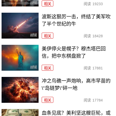
相关
阅读
19233
波斯这狠厉一击，终结了美军吹
了半个世纪的牛
相关
阅读
18428
美伊停火是幌子？穆杰塔巴回
信，把中东棋盘掀了
相关
阅读
17881
冲之鸟礁一声炮响，高市早苗的
\"岛链梦\"碎一地
相关
阅读
17784
血条见底？美利坚这艘巨轮，或