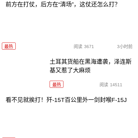
前方在打仗，后方在“清场”，这仗还怎么打？
最热
阅读
3671
3小时前
土耳其货船在黑海遭袭，泽连斯
基又惹了大麻烦
最热
阅读
14511
看不见就挨打！歼-15T百公里外一剑封喉F-15J