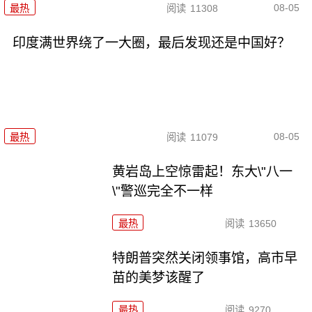
08-05
最热
阅读
11308
印度满世界绕了一大圈，最后发现还是中国好？
08-05
最热
阅读
11079
黄岩岛上空惊雷起！东大\"八一
\"警巡完全不一样
最热
阅读
13650
特朗普突然关闭领事馆，高市早
苗的美梦该醒了
最热
阅读
9270