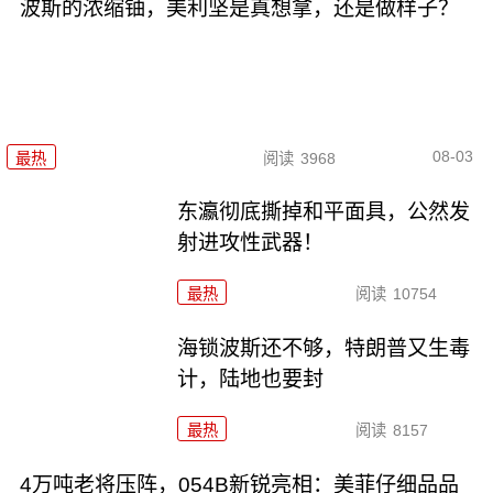
波斯的浓缩铀，美利坚是真想拿，还是做样子？
08-03
最热
阅读
3968
东瀛彻底撕掉和平面具，公然发
射进攻性武器！
最热
阅读
10754
海锁波斯还不够，特朗普又生毒
计，陆地也要封
最热
阅读
8157
4万吨老将压阵，054B新锐亮相：美菲仔细品品