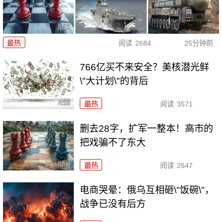
最热
阅读
2684
25分钟前
766亿买不来安全？美核潜光鲜
\"大计划\"的背后
最热
阅读
3571
删去28字，扩军一整本！高市的
把戏骗不了东大
最热
阅读
2647
电商哭晕：俄乌互相砸\"饭碗\"，
战争已没有后方