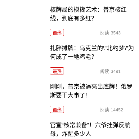
核牌局的模糊艺术：普京核红
线，到底有多红？
最热
阅读
3543
扎胖摊牌：乌克兰的\"北约梦\"为
何成了一地鸡毛？
最热
阅读
3491
刚刚，普京被逼亮出底牌！俄罗
斯要干大事了！
最热
阅读
14452
官宣“核常兼备”！六爷挂弹反航
母，炸醒多少人