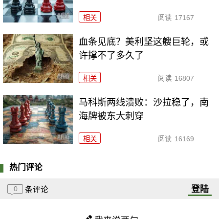
相关
阅读
17167
血条见底？美利坚这艘巨轮，或
许撑不了多久了
相关
阅读
16807
马科斯两线溃败：沙拉稳了，南
海牌被东大刺穿
相关
阅读
16169
热门评论
登陆
0
条评论