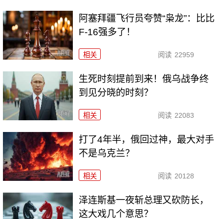
阿塞拜疆飞行员夸赞“枭龙”：比比
F-16强多了！
相关
阅读
22959
生死时刻提前到来！俄乌战争终
到见分晓的时刻？
相关
阅读
22083
打了4年半，俄回过神，最大对手
不是乌克兰？
相关
阅读
20128
泽连斯基一夜斩总理又砍防长，
这大戏几个意思？