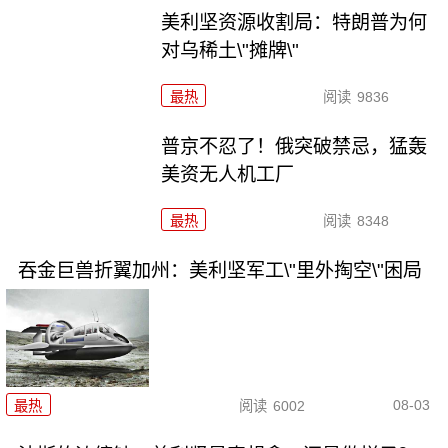
美利坚资源收割局：特朗普为何
对乌稀土\"摊牌\"
最热
阅读
9836
普京不忍了！俄突破禁忌，猛轰
美资无人机工厂
最热
阅读
8348
吞金巨兽折翼加州：美利坚军工\"里外掏空\"困局
08-03
最热
阅读
6002