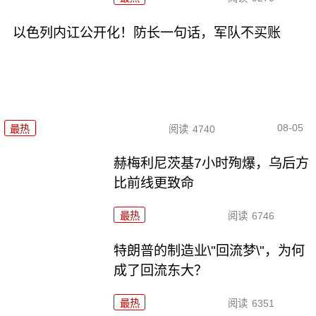
以色列内讧公开化！防长一句话，军队不买账
08-05
最热
阅读
4740
赫梅利尼茨基7小时殉爆，乌后方
比前线更致命
最热
阅读
6746
特朗普的制造业\"回流梦\"，为何
成了回流东大？
最热
阅读
6351