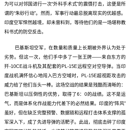
为可以对邻国进行一次“外科手术式”的震慑打击，这便是所
谓的“朱砂行动”。然而，军事行动最忌脱离现实的优越感。
印度空军悍然越境，却未曾料到，等待他们的是一场堪称教
科书式的防空反击。
巴基斯坦空军，在数量和质量上长期被外界认为处于
劣势。但这一次，他们手中多了一张王牌——来自东方的
歼-10CE战斗机及其配套的PL-15E远程空对空导弹。当印
度战机满怀信心地闯入巴方空域时，PL-15E超视距攻击的
威力给了他们当头一棒。这场空战的结果是残酷而清晰的：
巴基斯坦以压倒性的优势，取得了6：0的战绩。这不是运
气，而是体系化作战能力代差下的必然结果。印度的“阵风”
虽好，但在缺乏完整预警、数据链和远程打击体系支撑的孤
军深入下，成了先进导弹的活靶子。此战，彻底击碎了印度