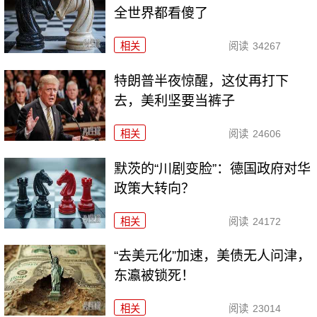
全世界都看傻了
相关
阅读
34267
特朗普半夜惊醒，这仗再打下
去，美利坚要当裤子
相关
阅读
24606
默茨的“川剧变脸”：德国政府对华
政策大转向？
相关
阅读
24172
“去美元化”加速，美债无人问津，
东瀛被锁死！
相关
阅读
23014