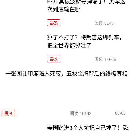
F-35真被波斯导弹端了！美军这
次到底输在哪
最热
阅读
6146
算了不打了？特朗普这脚刹车，
把全世界都晃吐了
最热
阅读
14605
一张图让印度陷入死寂，五枚金牌背后的终极真相
08-03
最热
阅读
10142
美国踏进3个大坑把自己埋了！恐