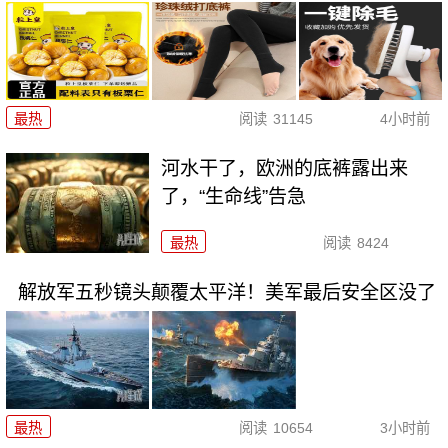
最热
阅读
31145
4小时前
河水干了，欧洲的底裤露出来
了，“生命线”告急
最热
阅读
8424
解放军五秒镜头颠覆太平洋！美军最后安全区没了
最热
阅读
10654
3小时前