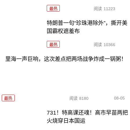
最热
阅读
11223
特朗普一句“珍珠港除外”，撕开美
国霸权遮羞布
最热
阅读
10366
里海一声巨响，这次差点把两场战争炸成一锅粥！
08-05
最热
阅读
8180
731！特高课还魂！高市早苗两把
火烧穿日本国运