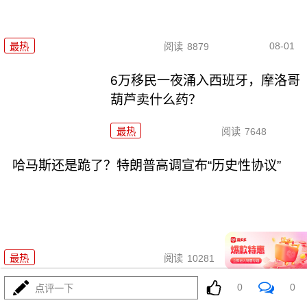
08-01
最热
阅读
8879
6万移民一夜涌入西班牙，摩洛哥
葫芦卖什么药？
最热
阅读
7648
哈马斯还是跪了？特朗普高调宣布“历史性协议”
08-01
最热
阅读
10281
0
0
点评一下
菲律宾五天三闹，美航母压阵，布林肯说了大实话