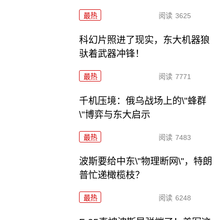
最热
阅读
3625
科幻片照进了现实，东大机器狼
驮着武器冲锋！
最热
阅读
7771
千机压境：俄乌战场上的\"蜂群
\"博弈与东大启示
最热
阅读
7483
波斯要给中东\"物理断网\"，特朗
普忙递橄榄枝？
最热
阅读
6248