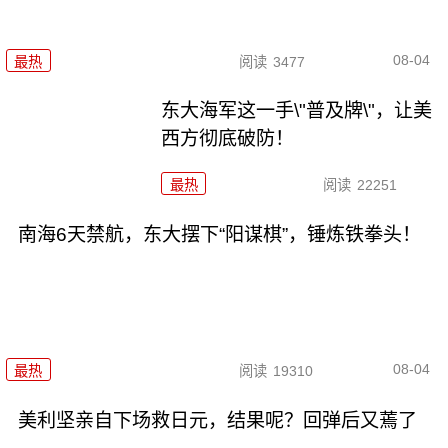
08-04
最热
阅读
3477
东大海军这一手\"普及牌\"，让美
西方彻底破防！
最热
阅读
22251
南海6天禁航，东大摆下“阳谋棋”，锤炼铁拳头！
08-04
最热
阅读
19310
美利坚亲自下场救日元，结果呢？回弹后又蔫了