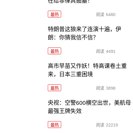
在给菲律宾掘墓！
最热
阅读
6480
特朗普这狼来了连演十遍，伊
朗：你猜我信不信？
最热
阅读
4491
高市早苗又作妖！特高课卷土重
来，日本三重困境
最热
阅读
3898
央视：空警600横空出世，美航母
最强王牌失效
最热
阅读
22219