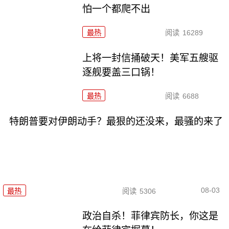
怕一个都爬不出
最热
阅读
16289
上将一封信捅破天！美军五艘驱
逐舰要盖三口锅！
最热
阅读
6688
特朗普要对伊朗动手？最狠的还没来，最骚的来了
08-03
最热
阅读
5306
政治自杀！菲律宾防长，你这是