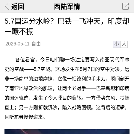
返回
西陆军情
5.7国运分水岭？巴铁一飞冲天，印度却
一蹶不振
小
大
2026-05-11
自由
各位看官，今日咱们聊一场注定要写入南亚现代军事
史的空战——5.7空战。这场发生在5月7日的空中对决，远
非一场简单的边境摩擦，它像一把锋利的手术刀，瞬间剖开
了南亚地缘政治的肌理，让两个老对手——巴基斯坦和印度
的国运轨迹，发生了令人瞠目的偏转。一方借势东风，扶摇
直上；另一方则折戟沉沙，陷入战略困顿。这背后的逻辑，
且听笔者慢慢道来。