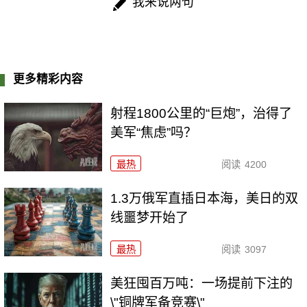
我来说两句
更多精彩内容
射程1800公里的“巨炮”，治得了
美军“焦虑”吗？
最热
阅读
4200
1.3万俄军直插日本海，美日的双
线噩梦开始了
最热
阅读
3097
美狂囤百万吨：一场提前下注的
\"铜牌军备竞赛\"