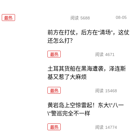
08-05
最热
阅读
5688
前方在打仗，后方在“清场”，这仗
还怎么打？
最热
阅读
4671
土耳其货船在黑海遭袭，泽连斯
基又惹了大麻烦
最热
阅读
15468
黄岩岛上空惊雷起！东大\"八一
\"警巡完全不一样
最热
阅读
14774