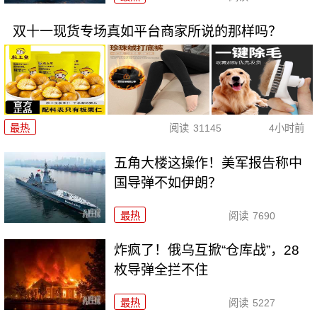
双十一现货专场真如平台商家所说的那样吗？
最热
阅读
31145
4小时前
五角大楼这操作！美军报告称中
国导弹不如伊朗？
最热
阅读
7690
炸疯了！俄乌互掀“仓库战”，28
枚导弹全拦不住
最热
阅读
5227