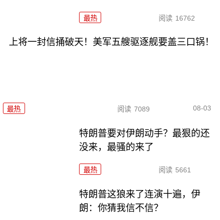
最热
阅读
16762
上将一封信捅破天！美军五艘驱逐舰要盖三口锅！
08-03
最热
阅读
7089
特朗普要对伊朗动手？最狠的还
没来，最骚的来了
最热
阅读
5661
特朗普这狼来了连演十遍，伊
朗：你猜我信不信？