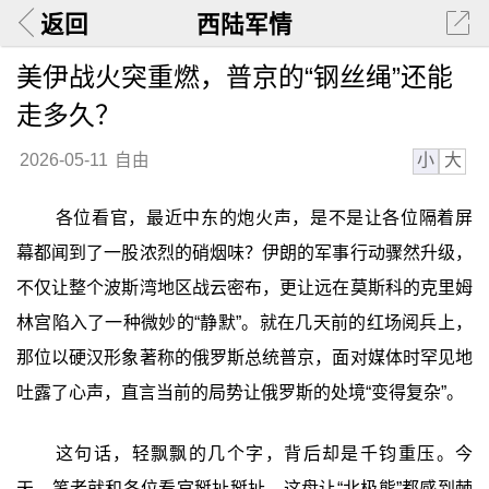
返回
西陆军情
美伊战火突重燃，普京的“钢丝绳”还能
走多久？
小
大
2026-05-11
自由
各位看官，最近中东的炮火声，是不是让各位隔着屏
幕都闻到了一股浓烈的硝烟味？伊朗的军事行动骤然升级，
不仅让整个波斯湾地区战云密布，更让远在莫斯科的克里姆
林宫陷入了一种微妙的“静默”。就在几天前的红场阅兵上，
那位以硬汉形象著称的俄罗斯总统普京，面对媒体时罕见地
吐露了心声，直言当前的局势让俄罗斯的处境“变得复杂”。
这句话，轻飘飘的几个字，背后却是千钧重压。今
天，笔者就和各位看官掰扯掰扯，这盘让“北极熊”都感到棘