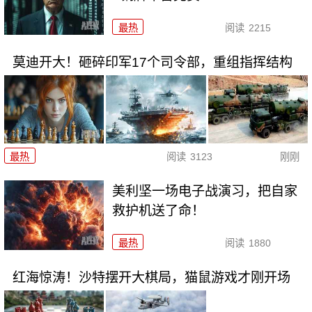
最热
阅读
2215
莫迪开大！砸碎印军17个司令部，重组指挥结构
最热
阅读
3123
刚刚
美利坚一场电子战演习，把自家
救护机送了命！
最热
阅读
1880
红海惊涛！沙特摆开大棋局，猫鼠游戏才刚开场