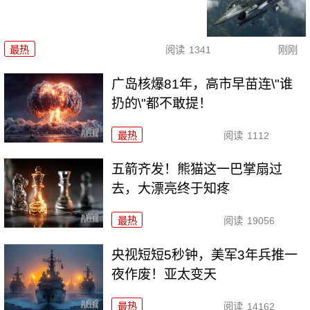
最热
阅读
1341
刚刚
广岛核爆81年，高市早苗连\"谁
扔的\"都不敢提！
最热
阅读
1112
五箭齐发！熊猫这一巴掌扇过
去，大漂亮终于知疼
最热
阅读
19056
央视短短5秒钟，美军3年兵推一
夜作废！亚太变天
最热
阅读
14162