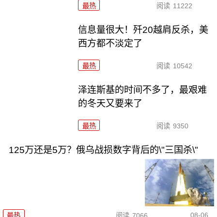
最热
阅读
11222
信息量很大！歼20越肩反杀，美
西方都不淡定了
最热
阅读
10542
泽连斯基的时间不多了，最艰难
的冬天又要来了
最热
阅读
9350
125万还是5万？俄乌战损数字背后的\"三国杀\"
08-06
最热
阅读
7066