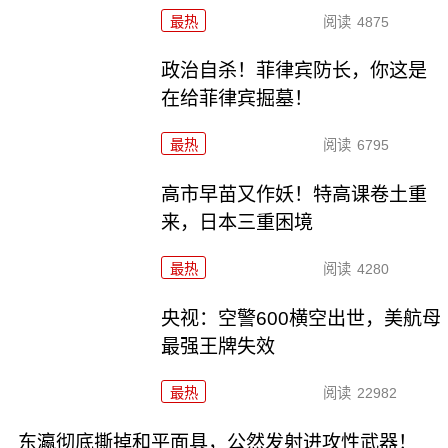
最热
阅读
4875
政治自杀！菲律宾防长，你这是
在给菲律宾掘墓！
最热
阅读
6795
高市早苗又作妖！特高课卷土重
来，日本三重困境
最热
阅读
4280
央视：空警600横空出世，美航母
最强王牌失效
最热
阅读
22982
东瀛彻底撕掉和平面具，公然发射进攻性武器！