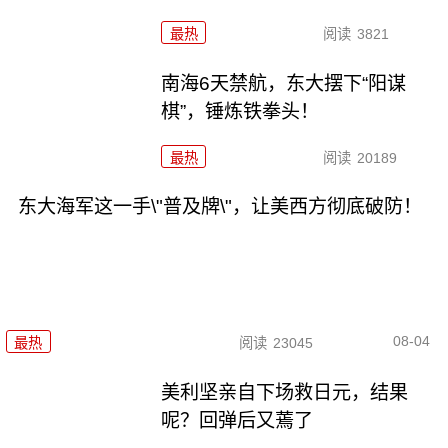
最热
阅读
3821
南海6天禁航，东大摆下“阳谋
棋”，锤炼铁拳头！
最热
阅读
20189
东大海军这一手\"普及牌\"，让美西方彻底破防！
08-04
最热
阅读
23045
美利坚亲自下场救日元，结果
呢？回弹后又蔫了