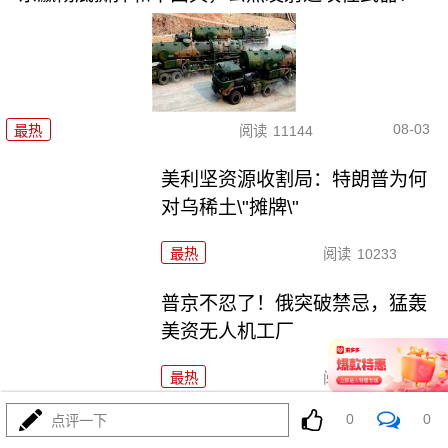
08-03
最热
阅读
11144
美利坚资源收割局：特朗普为何
对乌稀土\"摊牌\"
最热
阅读
10233
普京不忍了！俄突破禁忌，猛轰
美资无人机工厂
最热
阅读
8713
0
0
点评一下
海锁波斯还不够，特朗普又生毒