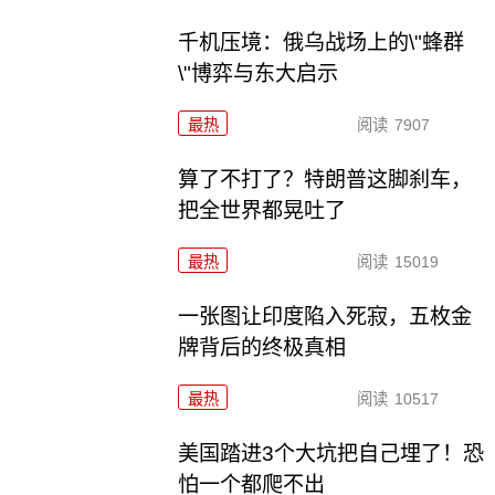
千机压境：俄乌战场上的\"蜂群
\"博弈与东大启示
最热
阅读
7907
算了不打了？特朗普这脚刹车，
把全世界都晃吐了
最热
阅读
15019
一张图让印度陷入死寂，五枚金
牌背后的终极真相
最热
阅读
10517
美国踏进3个大坑把自己埋了！恐
怕一个都爬不出