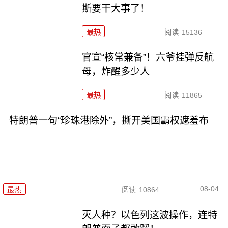
斯要干大事了！
最热
阅读
15136
官宣“核常兼备”！六爷挂弹反航
母，炸醒多少人
最热
阅读
11865
特朗普一句“珍珠港除外”，撕开美国霸权遮羞布
08-04
最热
阅读
10864
灭人种？以色列这波操作，连特