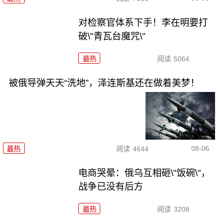
对检察官体系下手！李在明要打
破\"青瓦台魔咒\"
最热
阅读
5064
被俄导弹天天“洗地”，泽连斯基还在做着美梦！
08-06
最热
阅读
4644
电商哭晕：俄乌互相砸\"饭碗\"，
战争已没有后方
最热
阅读
3208