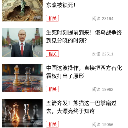
东瀛被锁死！
相关
阅读
23194
生死时刻提前到来！俄乌战争终
到见分晓的时刻？
相关
阅读
22511
中国这波操作，直接把西方石化
霸权打出了原形
相关
阅读
19962
五箭齐发！熊猫这一巴掌扇过
去，大漂亮终于知疼
相关
阅读
19056