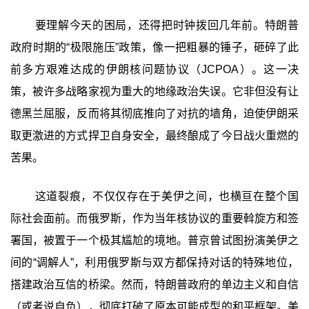
要理解今天的困局，还得把时钟拨回几年前。特朗普
政府时期的“极限施压”政策，像一把粗暴的锤子，砸碎了此
前多方艰难达成的伊朗核问题协议（JCPOA）。这一决
策，被许多战略家视为重大的地缘政治失误。它非但没有让
德黑兰屈服，反而将其彻底推向了对抗的墙角，迫使伊朗采
取更激进的方式捍卫自身安全，最终酿成了今日战火重燃的
苦果。
这道裂痕，不仅仅存在于美伊之间，也横亘在整个国
际社会面前。而俄罗斯，作为当年核协议的重要斡旋方和签
署国，被置于一个极其尴尬的境地。普京曾试图扮演美伊之
间的“调解人”，利用俄罗斯与双方都保持对话的特殊地位，
搭建政治互信的桥梁。然而，特朗普政府的单边主义和自信
（或者说自负），彻底打破了原本可能成型的和平框架。美