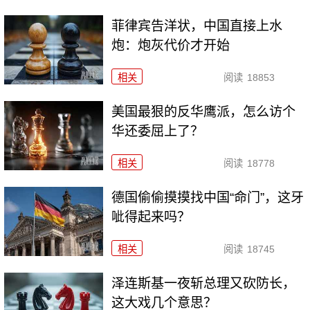
菲律宾告洋状，中国直接上水
炮：炮灰代价才开始
相关
阅读
18853
美国最狠的反华鹰派，怎么访个
华还委屈上了？
相关
阅读
18778
德国偷偷摸摸找中国“命门”，这牙
呲得起来吗？
相关
阅读
18745
泽连斯基一夜斩总理又砍防长，
这大戏几个意思？