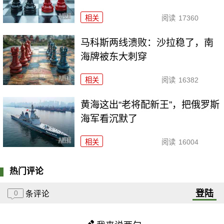
相关
阅读
17360
马科斯两线溃败：沙拉稳了，南
海牌被东大刺穿
相关
阅读
16382
黄海这出“老将配新王”，把俄罗斯
海军看沉默了
相关
阅读
16004
热门评论
登陆
0
条评论