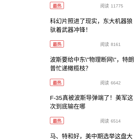
最热
阅读
11775
科幻片照进了现实，东大机器狼
驮着武器冲锋！
最热
阅读
8161
波斯要给中东\"物理断网\"，特朗
普忙递橄榄枝？
最热
阅读
6642
F-35真被波斯导弹端了！美军这
次到底输在哪
最热
阅读
6514
马、特和好，美中期选举这盘大