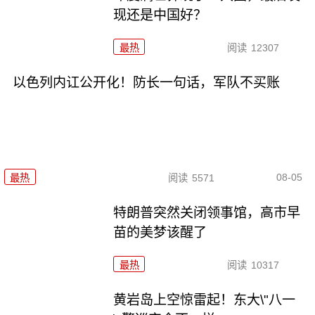
现还是中国好？
最热
阅读
12307
以色列内讧公开化！防长一句话，军队不买账
08-05
最热
阅读
5571
特朗普突然关闭领事馆，高市早
苗的美梦该醒了
最热
阅读
10317
黄岩岛上空惊雷起！东大\"八一