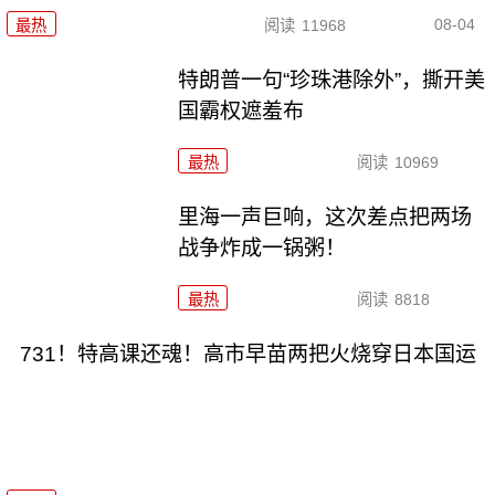
08-04
最热
阅读
11968
特朗普一句“珍珠港除外”，撕开美
国霸权遮羞布
最热
阅读
10969
里海一声巨响，这次差点把两场
战争炸成一锅粥！
最热
阅读
8818
731！特高课还魂！高市早苗两把火烧穿日本国运