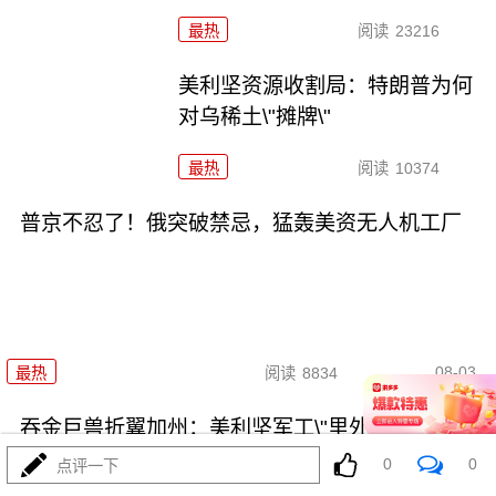
最热
阅读
23216
美利坚资源收割局：特朗普为何
对乌稀土\"摊牌\"
最热
阅读
10374
普京不忍了！俄突破禁忌，猛轰美资无人机工厂
08-03
最热
阅读
8834
吞金巨兽折翼加州：美利坚军工\"里外掏空\"困局
0
0
点评一下