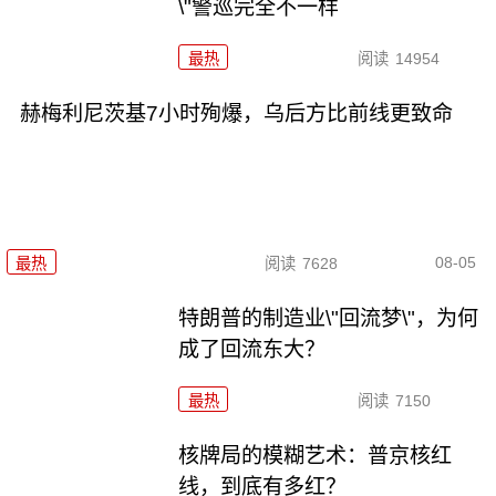
\"警巡完全不一样
最热
阅读
14954
赫梅利尼茨基7小时殉爆，乌后方比前线更致命
08-05
最热
阅读
7628
特朗普的制造业\"回流梦\"，为何
成了回流东大？
最热
阅读
7150
核牌局的模糊艺术：普京核红
线，到底有多红？