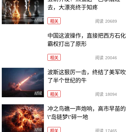
去，大漂亮终于知疼
相关
阅读
20689
中国这波操作，直接把西方石化
霸权打出了原形
相关
阅读
20046
波斯这狠厉一击，终结了美军吹
了半个世纪的牛
相关
阅读
18094
冲之鸟礁一声炮响，高市早苗的
\"岛链梦\"碎一地
相关
阅读
17465