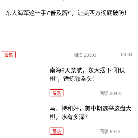
东大海军这一手\"普及牌\"，让美西方彻底破防！
08-04
最热
阅读
23303
南海6天禁航，东大摆下“阳谋
棋”，锤炼铁拳头！
最热
阅读
20481
马、特和好，美中期选举这盘大
棋，水有多深？
最热
阅读
5979