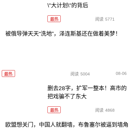
\"大计划\"的背后
最热
阅读
5771
被俄导弹天天“洗地”，泽连斯基还在做着美梦！
08-06
最热
阅读
5004
删去28字，扩军一整本！高市的
把戏骗不了东大
最热
阅读
4868
欧盟想关门，中国人就翻墙，布鲁塞尔被逼到墙角