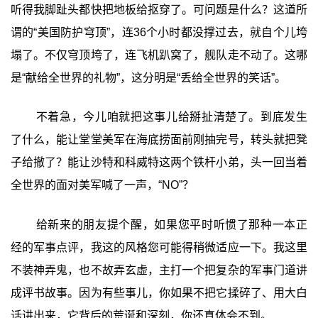
听得我脚趾头都快把地板给抠穿了。可问题是什么？这道所
谓的“美国防护穹顶”，连36个小时都没撑过去，就自个儿垮
塌了。不仅穹顶垮了，连飞机趴窝了，舰队走不动了。这哪
是“献给全世界的礼物”，这分明是“丢给全世界的笑话”。
不着急，今儿咱就把这事儿给掰扯清楚了。到底发生
了什么，能让堂堂美军在海底捞面前刚抽完号，转头就把凳
子给撤了？能让沙特和科威特这两个铁杆小弟，头一回当着
全世界的面对美军喊了一声，“NO”？
给新来的朋友提个醒，如果您平时听惯了那种一本正
经的军事点评，我这的风格您可能得稍微适应一下。我这里
不装神弄鬼，也不故弄玄虚，主打一个把复杂的军事门道讲
成评书故事。因为有些事儿，你如果不把它揉碎了、用大白
话讲出来，它背后的荒诞和深刻，你还真体会不到。