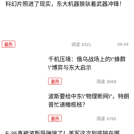
科幻片照进了现实，东大机器狼驮着武器冲锋！
08-04
最热
阅读
8321
千机压境：俄乌战场上的\"蜂群
\"博弈与东大启示
最热
阅读
8068
波斯要给中东\"物理断网\"，特朗
普忙递橄榄枝？
最热
阅读
6765
F-35真被波斯导弹端了！美军这次到底输在哪