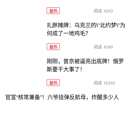
最热
阅读
4263
扎胖摊牌：乌克兰的\"北约梦\"为
何成了一地鸡毛？
最热
阅读
4160
刚刚，普京被逼亮出底牌！俄罗
斯要干大事了！
最热
阅读
15242
官宣“核常兼备”！六爷挂弹反航母，炸醒多少人