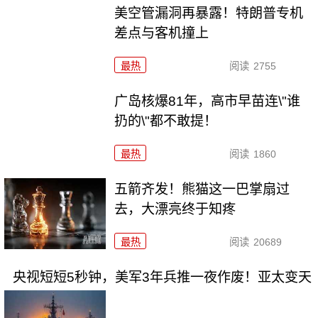
美空管漏洞再暴露！特朗普专机
差点与客机撞上
最热
阅读
2755
广岛核爆81年，高市早苗连\"谁
扔的\"都不敢提！
最热
阅读
1860
五箭齐发！熊猫这一巴掌扇过
去，大漂亮终于知疼
最热
阅读
20689
央视短短5秒钟，美军3年兵推一夜作废！亚太变天