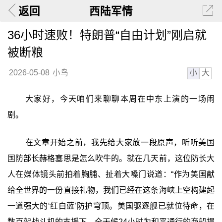
返回
西陆军情
36小时速败！特朗普“自由计划”刚启就
被断粮
小
大
2026-05-08
小鸟
大家好，今天咱们来聊聊本周在中东上演的一场闹
剧。
在文章开始之前，我先给大家放一段原声，听听美国
国防部长赫格塞思是怎么吹牛的。就在几天前，这位防长大
人在媒体镜头前拍着胸脯、扯着大嗓门说道：“作为美国献
给全世界的一份直接礼物，我们已经在这条海峡上空构建起
一道强大的‘红白蓝’防护穹顶。美国驱逐舰已就位待命，在
数百架战斗机的支援下，全天候24小时为和平通行的商船提