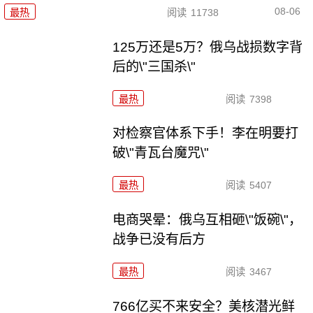
08-06
最热
阅读
11738
125万还是5万？俄乌战损数字背
后的\"三国杀\"
最热
阅读
7398
对检察官体系下手！李在明要打
破\"青瓦台魔咒\"
最热
阅读
5407
电商哭晕：俄乌互相砸\"饭碗\"，
战争已没有后方
最热
阅读
3467
766亿买不来安全？美核潜光鲜