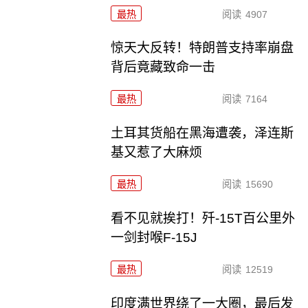
最热
阅读
4907
惊天大反转！特朗普支持率崩盘
背后竟藏致命一击
最热
阅读
7164
土耳其货船在黑海遭袭，泽连斯
基又惹了大麻烦
最热
阅读
15690
看不见就挨打！歼-15T百公里外
一剑封喉F-15J
最热
阅读
12519
印度满世界绕了一大圈，最后发