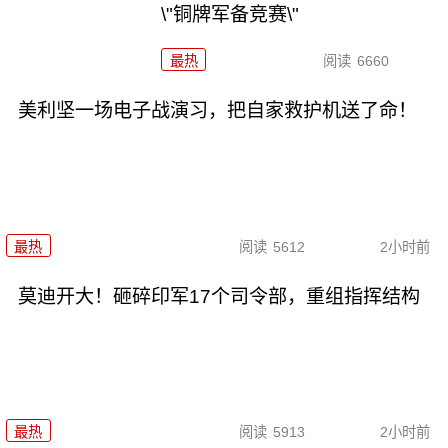
\"铜牌军备竞赛\"
最热
阅读
6660
美利坚一场电子战演习，把自家救护机送了命！
最热
阅读
5612
2小时前
莫迪开大！砸碎印军17个司令部，重组指挥结构
最热
阅读
5913
2小时前