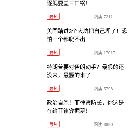
逐舰要盖三口锅！
最热
阅读
7211
美国踏进3个大坑把自己埋了！恐
怕一个都爬不出
最热
阅读
17017
特朗普要对伊朗动手？最狠的还
没来，最骚的来了
最热
阅读
5798
政治自杀！菲律宾防长，你这是
在给菲律宾掘墓！
最热
阅读
6890