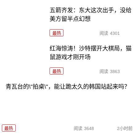
五箭齐发：东大这次出手，没给
美方留半点幻想
最热
阅读
4301
红海惊涛！沙特摆开大棋局，猫
鼠游戏才刚开场
最热
阅读
3863
青瓦台的\"拍桌\"，能让跪太久的韩国站起来吗？
最热
阅读
3648
2小时前