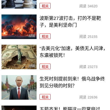
相关
阅读
34620
波斯第27波打击，打的不是靶
子，是美利坚命门
相关
阅读
25155
“去美元化”加速，美债无人问津，
东瀛被锁死！
相关
阅读
23273
生死时刻提前到来！俄乌战争终
到见分晓的时刻？
相关
阅读
22636
五箭齐发！熊猫这一巴掌扇过