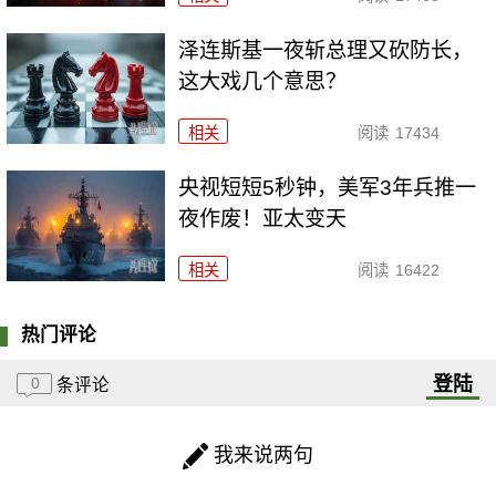
泽连斯基一夜斩总理又砍防长，
这大戏几个意思？
相关
阅读
17434
央视短短5秒钟，美军3年兵推一
夜作废！亚太变天
相关
阅读
16422
热门评论
登陆
0
条评论
我来说两句