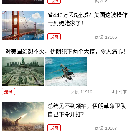
最热
阅读
8
省440万丢5座城？美国这波操作
亏到姥姥家了！
最热
阅读
17186
对美国幻想不灭，伊朗犯下两个大错，令人痛心！
最热
阅读
11916
4小时前
总统见不到领袖，伊朗革命卫队
自己下令开打？
最热
阅读
10187