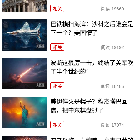
相关
阅读
19360
巴铁横扫海湾：沙科之后谁会是
下一个？美国懵了
相关
阅读
19192
波斯这狠厉一击，终结了美军吹
了半个世纪的牛
相关
阅读
18486
美伊停火是幌子？穆杰塔巴回
信，把中东棋盘掀了
相关
阅读
17974