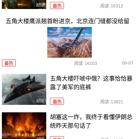
最热
阅读
16312
五角大楼鹰派翘首盼进京，北京连门缝都没给留
08-07
最热
阅读
16103
五角大楼吓唬中俄？这事恰恰暴
露了美军的底裤
最热
阅读
13821
胡塞这一炸，我终于看懂伊朗总
统昨天那句话了