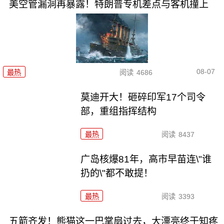
美空管漏洞再暴露！特朗普专机差点与客机撞上
08-07
最热
阅读
4686
莫迪开大！砸碎印军17个司令
部，重组指挥结构
最热
阅读
8437
广岛核爆81年，高市早苗连\"谁
扔的\"都不敢提！
最热
阅读
3393
五箭齐发！熊猫这一巴掌扇过去，大漂亮终于知疼