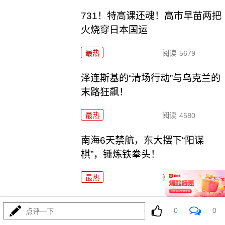
731！特高课还魂！高市早苗两把
火烧穿日本国运
最热
阅读
5679
泽连斯基的“清场行动”与乌克兰的
末路狂飙！
最热
阅读
4580
南海6天禁航，东大摆下“阳谋
棋”，锤炼铁拳头！
最热
阅读
21973
美利坚亲自下场救日元，结果呢？回弹后又蔫了
0
0
点评一下