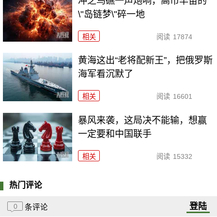
冲之鸟礁一声炮响，高市早苗的
\"岛链梦\"碎一地
相关
阅读
17874
黄海这出“老将配新王”，把俄罗斯
海军看沉默了
相关
阅读
16601
暴风来袭，这局决不能输，想赢
一定要和中国联手
相关
阅读
15332
热门评论
登陆
0
条评论