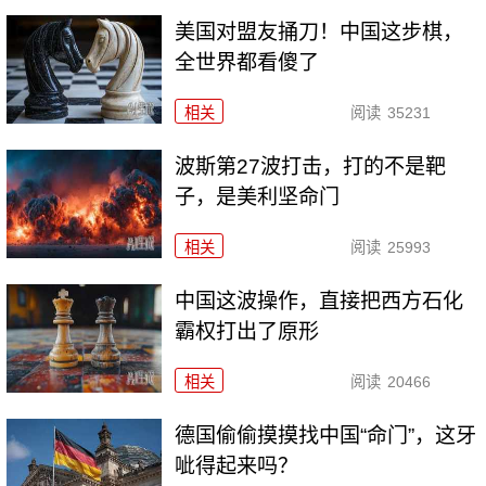
美国对盟友捅刀！中国这步棋，
全世界都看傻了
相关
阅读
35231
波斯第27波打击，打的不是靶
子，是美利坚命门
相关
阅读
25993
中国这波操作，直接把西方石化
霸权打出了原形
相关
阅读
20466
德国偷偷摸摸找中国“命门”，这牙
呲得起来吗？