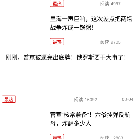
最热
阅读
4997
里海一声巨响，这次差点把两场
战争炸成一锅粥！
最热
阅读
9705
刚刚，普京被逼亮出底牌！俄罗斯要干大事了！
08-04
最热
阅读
16092
官宣“核常兼备”！六爷挂弹反航
母，炸醒多少人
最热
阅读
12863