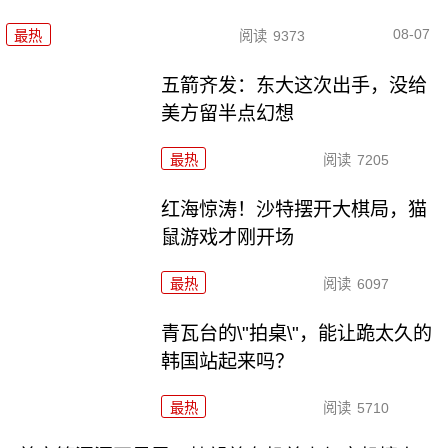
08-07
最热
阅读
9373
五箭齐发：东大这次出手，没给
美方留半点幻想
最热
阅读
7205
红海惊涛！沙特摆开大棋局，猫
鼠游戏才刚开场
最热
阅读
6097
青瓦台的\"拍桌\"，能让跪太久的
韩国站起来吗？
最热
阅读
5710