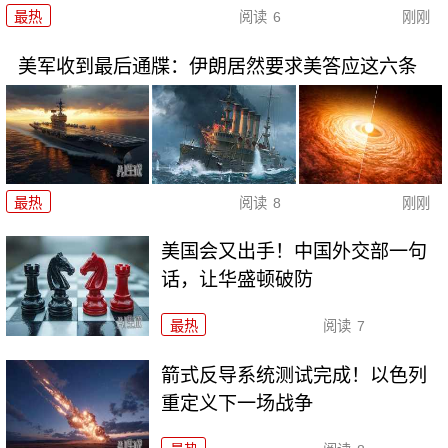
最热
阅读
6
刚刚
美军收到最后通牒：伊朗居然要求美答应这六条
最热
阅读
8
刚刚
美国会又出手！中国外交部一句
话，让华盛顿破防
最热
阅读
7
箭式反导系统测试完成！以色列
重定义下一场战争