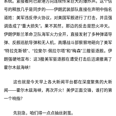
系统。紧接着阿巴斯港方向连续传来巨大的爆炸声。这个信
号的释放几乎是同步的——伊朗武装部队直接在声明中指名
道姓：美军违反停火协议，对美国军舰进行了打击，并且强
调造成了“重大损失”。果不其然，那边的反击是怒火冲天。
伊朗伊斯兰革命卫队海军火力全开，直接发射了多种弹道导
弹、反舰巡航导弹和无人机，高爆战斗部狠狠地砸向了美军
“特拉克斯顿”、“拉斐尔·佩拉尔塔”和“梅森”三艘驱逐舰。伊
朗强硬地宣布：这3艘美军驱逐舰在遭受打击后迅速撤离了
霍尔木兹海峡！
这也就是今天早上各大新闻平台都在深度聚焦的大新
闻——霍尔木兹海峡，再次开火！美伊正面交锋，谁打的第
一个响指？
先别急，咱们得一点点抽丝剥茧。