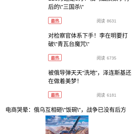
后的\"三国杀\"
最热
阅读
8631
对检察官体系下手！李在明要打
破\"青瓦台魔咒\"
最热
阅读
6735
被俄导弹天天“洗地”，泽连斯基还
在做着美梦！
最热
阅读
6181
电商哭晕：俄乌互相砸\"饭碗\"，战争已没有后方