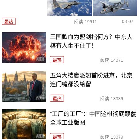
08-07
最热
阅读
19911
三国歃血为盟剑指何方？中东大
棋有人坐不住了！
最热
阅读
14071
五角大楼鹰派翘首盼进京，北京
连门缝都没给留
最热
阅读
13339
“工厂的工厂”：中国这棋彻底颠覆
全球工业版图
最热
阅读
13079