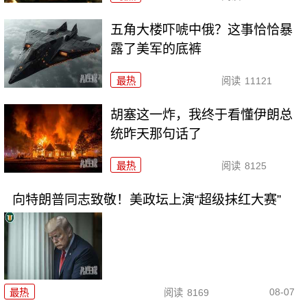
五角大楼吓唬中俄？这事恰恰暴
露了美军的底裤
最热
阅读
11121
胡塞这一炸，我终于看懂伊朗总
统昨天那句话了
最热
阅读
8125
向特朗普同志致敬！美政坛上演“超级抹红大赛”
08-07
最热
阅读
8169