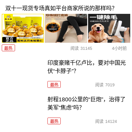
双十一现货专场真如平台商家所说的那样吗？
最热
阅读
31145
4小时前
印度豪赌千亿卢比，要对中国光
伏“卡脖子”？
最热
阅读
7019
射程1800公里的“巨炮”，治得了
美军“焦虑”吗？
最热
阅读
14124