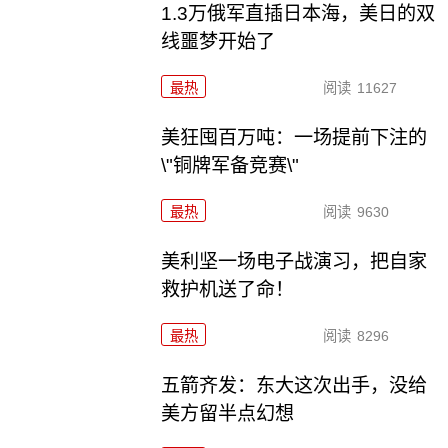
1.3万俄军直插日本海，美日的双
线噩梦开始了
最热
阅读
11627
美狂囤百万吨：一场提前下注的
\"铜牌军备竞赛\"
最热
阅读
9630
美利坚一场电子战演习，把自家
救护机送了命！
最热
阅读
8296
五箭齐发：东大这次出手，没给
美方留半点幻想