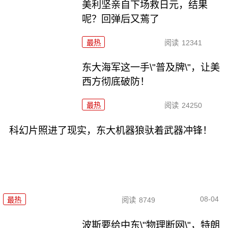
美利坚亲自下场救日元，结果
呢？回弹后又蔫了
最热
阅读
12341
东大海军这一手\"普及牌\"，让美
西方彻底破防！
最热
阅读
24250
科幻片照进了现实，东大机器狼驮着武器冲锋！
08-04
最热
阅读
8749
波斯要给中东\"物理断网\"，特朗