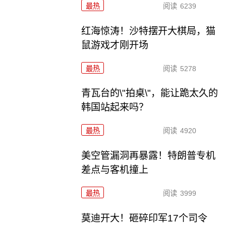
最热
阅读
6239
红海惊涛！沙特摆开大棋局，猫
鼠游戏才刚开场
最热
阅读
5278
青瓦台的\"拍桌\"，能让跪太久的
韩国站起来吗？
最热
阅读
4920
美空管漏洞再暴露！特朗普专机
差点与客机撞上
最热
阅读
3999
莫迪开大！砸碎印军17个司令