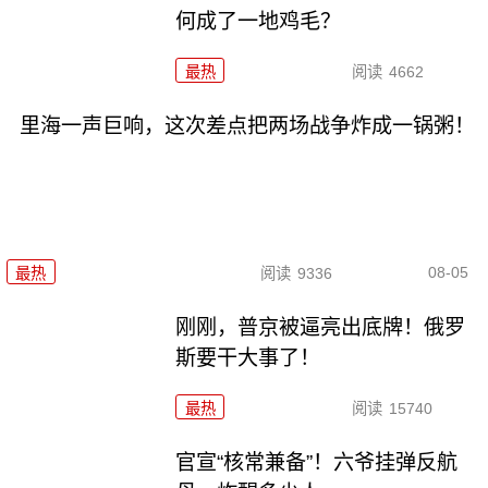
何成了一地鸡毛？
最热
阅读
4662
里海一声巨响，这次差点把两场战争炸成一锅粥！
08-05
最热
阅读
9336
刚刚，普京被逼亮出底牌！俄罗
斯要干大事了！
最热
阅读
15740
官宣“核常兼备”！六爷挂弹反航