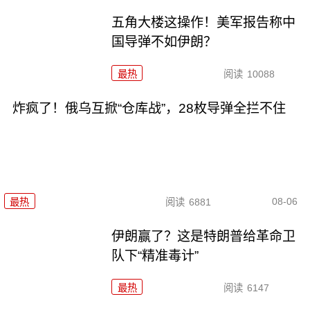
五角大楼这操作！美军报告称中
国导弹不如伊朗？
最热
阅读
10088
炸疯了！俄乌互掀“仓库战”，28枚导弹全拦不住
08-06
最热
阅读
6881
伊朗赢了？这是特朗普给革命卫
队下“精准毒计”
最热
阅读
6147