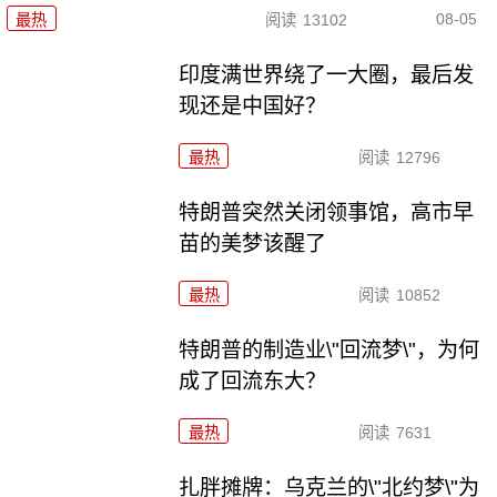
08-05
最热
阅读
13102
印度满世界绕了一大圈，最后发
现还是中国好？
最热
阅读
12796
特朗普突然关闭领事馆，高市早
苗的美梦该醒了
最热
阅读
10852
特朗普的制造业\"回流梦\"，为何
成了回流东大？
最热
阅读
7631
扎胖摊牌：乌克兰的\"北约梦\"为