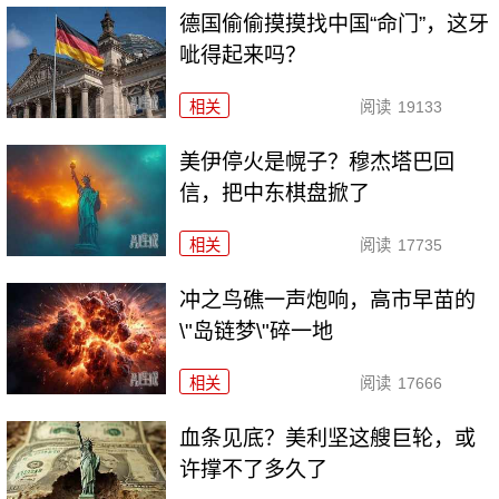
德国偷偷摸摸找中国“命门”，这牙
呲得起来吗？
相关
阅读
19133
美伊停火是幌子？穆杰塔巴回
信，把中东棋盘掀了
相关
阅读
17735
冲之鸟礁一声炮响，高市早苗的
\"岛链梦\"碎一地
相关
阅读
17666
血条见底？美利坚这艘巨轮，或
许撑不了多久了