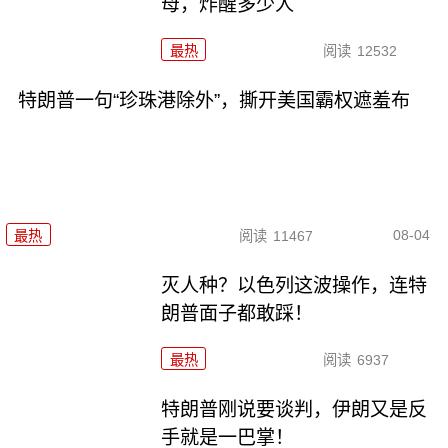
母，炸醒多少人
最热
阅读
12532
特朗普一句“珍珠港除外”，撕开美国霸权遮羞布
08-04
最热
阅读
11467
灭人种？以色列这波操作，连特
朗普面子都敢踩！
最热
阅读
6937
特朗普刚说要谈判，伊朗又是反
手就是一巴掌！