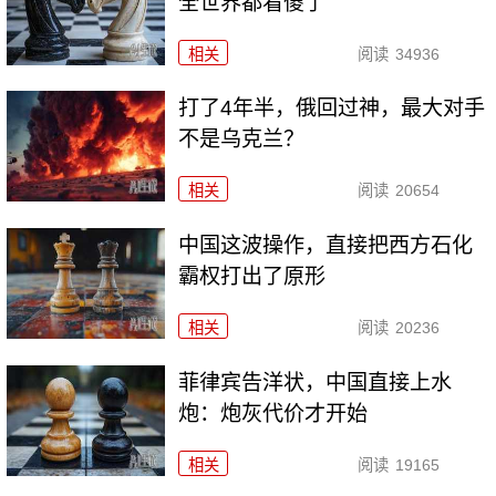
全世界都看傻了
相关
阅读
34936
打了4年半，俄回过神，最大对手
不是乌克兰？
相关
阅读
20654
中国这波操作，直接把西方石化
霸权打出了原形
相关
阅读
20236
菲律宾告洋状，中国直接上水
炮：炮灰代价才开始
相关
阅读
19165