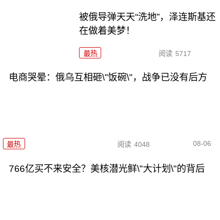
被俄导弹天天“洗地”，泽连斯基还
在做着美梦！
最热
阅读
5717
电商哭晕：俄乌互相砸\"饭碗\"，战争已没有后方
08-06
最热
阅读
4048
766亿买不来安全？美核潜光鲜\"大计划\"的背后