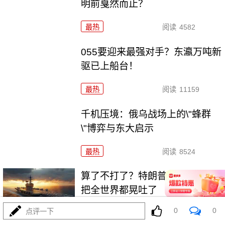
明前戛然而止？
最热
阅读
4582
055要迎来最强对手？东瀛万吨新
驱已上船台！
最热
阅读
11159
千机压境：俄乌战场上的\"蜂群
\"博弈与东大启示
最热
阅读
8524
算了不打了？特朗普这脚刹车，
把全世界都晃吐了
0
0
点评一下
最热
阅读
15758