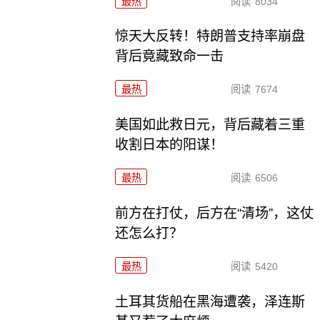
最热
阅读
8034
惊天大反转！特朗普支持率崩盘
背后竟藏致命一击
最热
阅读
7674
美国如此救日元，背后藏着三重
收割日本的阳谋！
最热
阅读
6506
前方在打仗，后方在“清场”，这仗
还怎么打？
最热
阅读
5420
土耳其货船在黑海遭袭，泽连斯