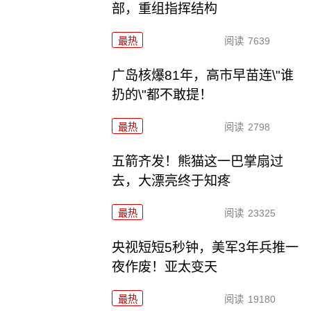
部，重组指挥结构
最热
阅读
7639
广岛核爆81年，高市早苗连\"谁
扔的\"都不敢提！
最热
阅读
2798
五箭齐发！熊猫这一巴掌扇过
去，大漂亮终于知疼
最热
阅读
23325
央视短短5秒钟，美军3年兵推一
夜作废！亚太变天
最热
阅读
19180