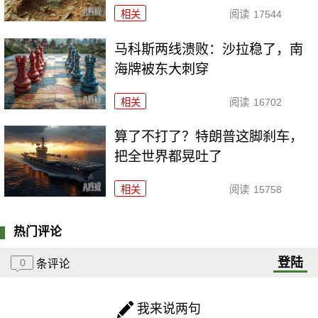
相关
阅读
17544
马科斯两线溃败：沙拉稳了，南
海牌被东大刺穿
相关
阅读
16702
算了不打了？特朗普这脚刹车，
把全世界都晃吐了
相关
阅读
15758
热门评论
登陆
0
条评论
我来说两句