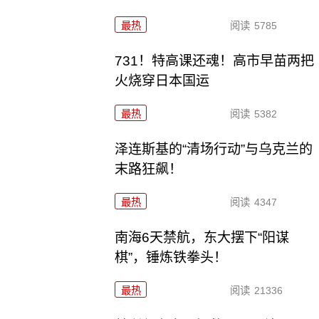
最热
阅读
5785
731！特高课还魂！高市早苗两把
火烧穿日本国运
最热
阅读
5382
泽连斯基的“清场行动”与乌克兰的
末路狂飙！
最热
阅读
4347
南海6天禁航，东大摆下“阳谋
棋”，锤炼铁拳头！
最热
阅读
21336