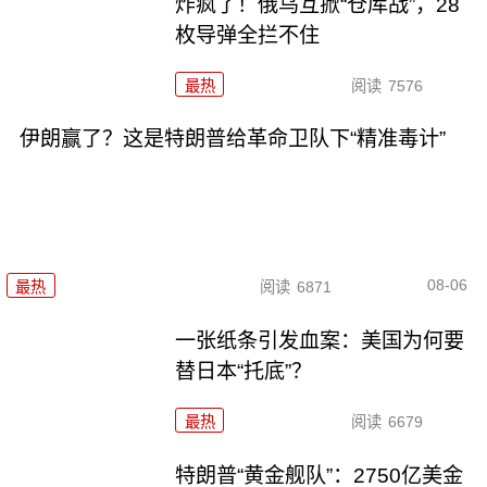
炸疯了！俄乌互掀“仓库战”，28
枚导弹全拦不住
最热
阅读
7576
伊朗赢了？这是特朗普给革命卫队下“精准毒计”
08-06
最热
阅读
6871
一张纸条引发血案：美国为何要
替日本“托底”？
最热
阅读
6679
特朗普“黄金舰队”：2750亿美金