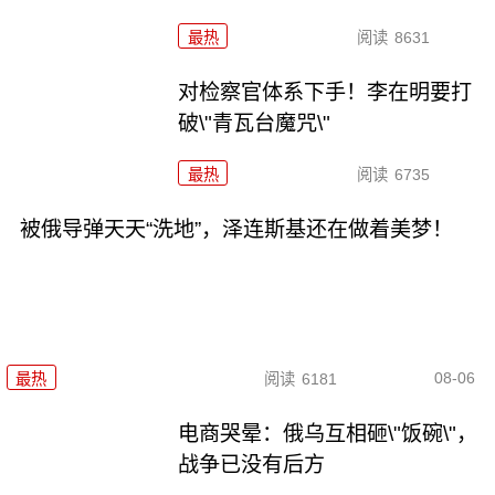
最热
阅读
8631
对检察官体系下手！李在明要打
破\"青瓦台魔咒\"
最热
阅读
6735
被俄导弹天天“洗地”，泽连斯基还在做着美梦！
08-06
最热
阅读
6181
电商哭晕：俄乌互相砸\"饭碗\"，
战争已没有后方