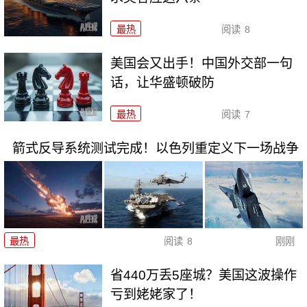
最热
阅读
8
美国会又出手！中国外交部一句
话，让华盛顿破防
最热
阅读
7
箭式反导系统测试完成！以色列重定义下一场战争
最热
阅读
8
刚刚
省440万丢5座城？美国这波操作
亏到姥姥家了！