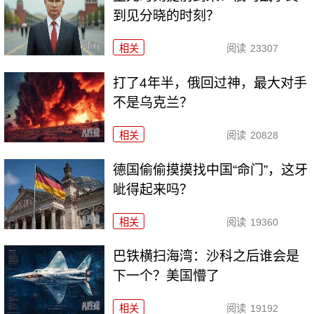
到见分晓的时刻？
相关
阅读
23307
打了4年半，俄回过神，最大对手
不是乌克兰？
相关
阅读
20828
德国偷偷摸摸找中国“命门”，这牙
呲得起来吗？
相关
阅读
19360
巴铁横扫海湾：沙科之后谁会是
下一个？美国懵了
相关
阅读
19192