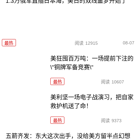
1.3万俄军直插日本海，美日的双线噩梦开始了
08-07
最热
阅读
12915
美狂囤百万吨：一场提前下注的
\"铜牌军备竞赛\"
最热
阅读
10607
美利坚一场电子战演习，把自家
救护机送了命！
最热
阅读
9373
五箭齐发：东大这次出手，没给美方留半点幻想