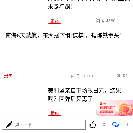
末路狂飙！
最热
阅读
4580
南海6天禁航，东大摆下“阳谋棋”，锤炼铁拳头！
08-04
最热
阅读
21973
美利坚亲自下场救日元，结果
呢？回弹后又蔫了
最热
阅读
12579
0
0
点评一下
东大海军这一手\"普及牌\"，让美西方彻底破防！