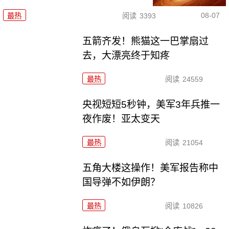
08-07
最热
阅读
3393
五箭齐发！熊猫这一巴掌扇过
去，大漂亮终于知疼
最热
阅读
24559
央视短短5秒钟，美军3年兵推一
夜作废！亚太变天
最热
阅读
21054
五角大楼这操作！美军报告称中
国导弹不如伊朗？
最热
阅读
10826