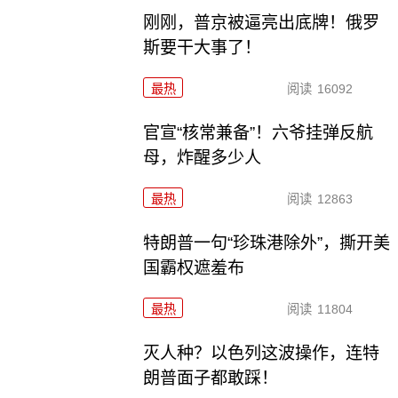
刚刚，普京被逼亮出底牌！俄罗
斯要干大事了！
最热
阅读
16092
官宣“核常兼备”！六爷挂弹反航
母，炸醒多少人
最热
阅读
12863
特朗普一句“珍珠港除外”，撕开美
国霸权遮羞布
最热
阅读
11804
灭人种？以色列这波操作，连特
朗普面子都敢踩！