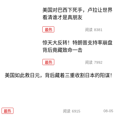
美国对巴西下死手，卢拉让世界
看清谁才是真朋友
最热
阅读
8381
惊天大反转！特朗普支持率崩盘
背后竟藏致命一击
最热
阅读
7992
美国如此救日元，背后藏着三重收割日本的阳谋！
08-05
最热
阅读
6915