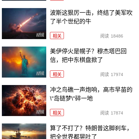
波斯这狠厉一击，终结了美军吹
了半个世纪的牛
相关
阅读
18486
美伊停火是幌子？穆杰塔巴回
信，把中东棋盘掀了
相关
阅读
17974
冲之鸟礁一声炮响，高市早苗的
\"岛链梦\"碎一地
相关
阅读
17874
算了不打了？特朗普这脚刹车，
把全世界都晃吐了