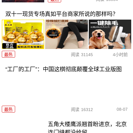
双十一现货专场真如平台商家所说的那样吗？
最热
阅读
31145
4小时前
“工厂的工厂”：中国这棋彻底颠覆全球工业版图
08-07
最热
阅读
16312
五角大楼鹰派翘首盼进京，北京
连门缝都没给留