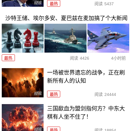
最热
阅读
5437
沙特王储、埃尔多安、夏巴兹在麦加搞了个大新闻
最热
阅读
4426
4小时前
一场被世界遗忘的战争，正在刷
新所有人的认知
最热
阅读
24444
三国歃血为盟剑指何方？中东大
棋有人坐不住了！
最热
阅读
18854