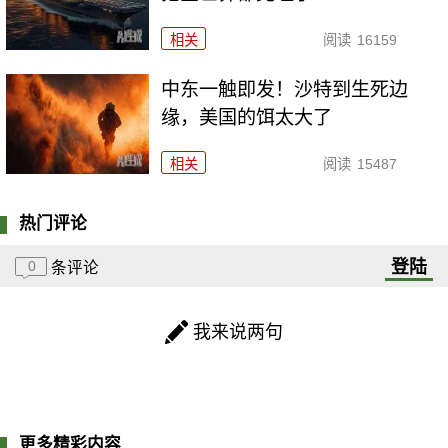
相关
阅读
16159
中东一触即发！沙特到生死边
缘，美国的饵太大了
相关
阅读
15487
热门评论
登陆
0
条评论
我来说两句
更多精彩内容