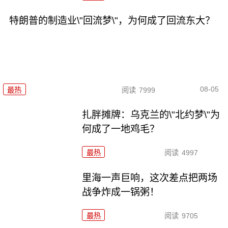
特朗普的制造业\"回流梦\"，为何成了回流东大？
08-05
最热
阅读
7999
扎胖摊牌：乌克兰的\"北约梦\"为
何成了一地鸡毛？
最热
阅读
4997
里海一声巨响，这次差点把两场
战争炸成一锅粥！
最热
阅读
9705