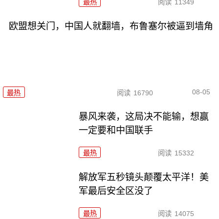
最热
阅读
11349
欧盟想关门，中国人就翻墙，布鲁塞尔被逼到墙角
08-05
最热
阅读
16790
暴风来袭，这局决不能输，想赢
一定要和中国联手
最热
阅读
15332
解放军五秒镜头颠覆太平洋！美
军最后安全区没了
最热
阅读
14075