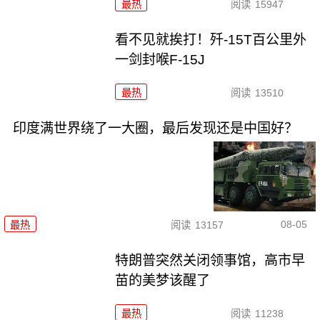
最热
阅读
15947
看不见就挨打！歼-15T百公里外
一剑封喉F-15J
最热
阅读
13510
印度满世界绕了一大圈，最后发现还是中国好？
08-05
最热
阅读
13157
特朗普突然关闭领事馆，高市早
苗的美梦该醒了
最热
阅读
11238