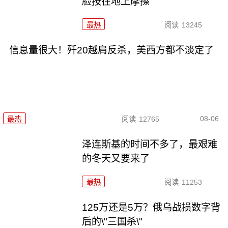
脸按在地上摩擦
最热
阅读
13245
信息量很大！歼20越肩反杀，美西方都不淡定了
08-06
最热
阅读
12765
泽连斯基的时间不多了，最艰难
的冬天又要来了
最热
阅读
11253
125万还是5万？俄乌战损数字背
后的\"三国杀\"