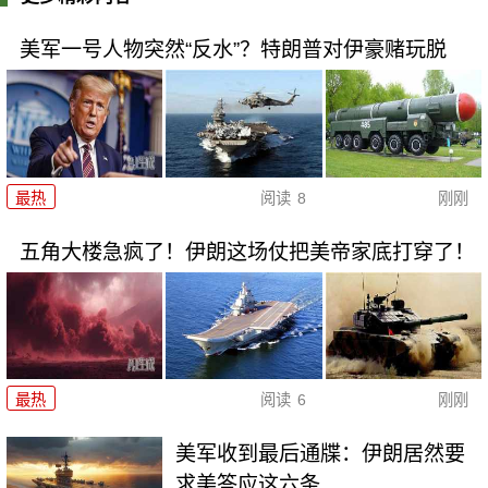
美军一号人物突然“反水”？特朗普对伊豪赌玩脱
最热
阅读
8
刚刚
五角大楼急疯了！伊朗这场仗把美帝家底打穿了！
最热
阅读
6
刚刚
美军收到最后通牒：伊朗居然要
求美答应这六条