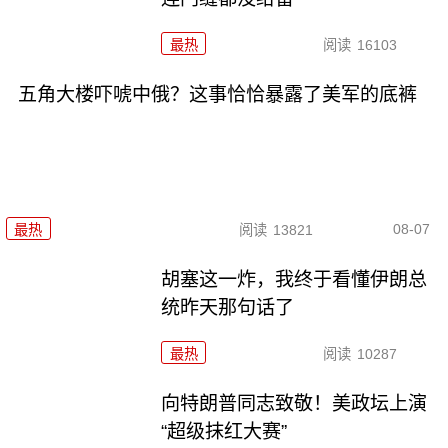
最热
阅读
16103
五角大楼吓唬中俄？这事恰恰暴露了美军的底裤
08-07
最热
阅读
13821
胡塞这一炸，我终于看懂伊朗总
统昨天那句话了
最热
阅读
10287
向特朗普同志致敬！美政坛上演
“超级抹红大赛”