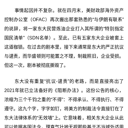
事情起因并不复杂。就在四月末，美财政部海外资产
控制办公室（OFAC）再次搬出那套熟悉的“与伊朗有联系”
的说辞，将一家东大民营炼油企业打入其所谓的“特别指定
国民清单”（SDN名单）。至此，已有五家东大企业被套上
这道枷锁。在过去的剧本里，接下来通常是东大的严正抗议
与谴责，而华盛顿则可能置之不理，制裁照旧，企业受损。
但这一次，剧本被彻底撕毁了。
东大没有重复“抗议-谴责”的老路，而是直接亮出了
2021年就已立法备好的《阻断办法》。这份公告的核心，
浓缩为三个千钧之重的“不得”：不得承认、不得执行、不得
遵守。这九个字，字字如钉，将美方的制裁法令直接钉在了
东大法律体系的“无效墙”上。它意味着，相关东大企业从此
可以依据本国法令，理直气壮地无视那些基于不当域外适用