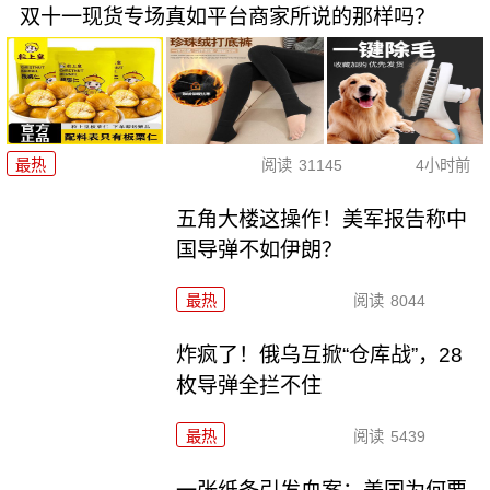
双十一现货专场真如平台商家所说的那样吗？
最热
阅读
31145
4小时前
五角大楼这操作！美军报告称中
国导弹不如伊朗？
最热
阅读
8044
炸疯了！俄乌互掀“仓库战”，28
枚导弹全拦不住
最热
阅读
5439