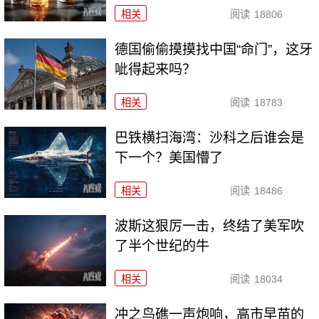
相关
阅读
18806
德国偷偷摸摸找中国“命门”，这牙
呲得起来吗？
相关
阅读
18783
巴铁横扫海湾：沙科之后谁会是
下一个？美国懵了
相关
阅读
18486
波斯这狠厉一击，终结了美军吹
了半个世纪的牛
相关
阅读
18034
冲之鸟礁一声炮响，高市早苗的