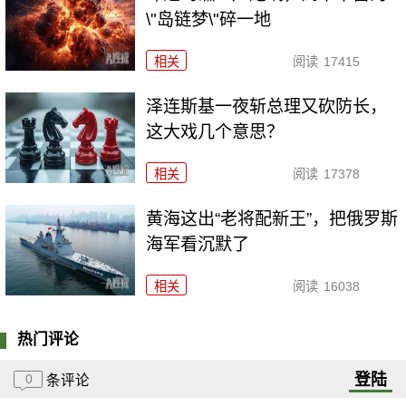
\"岛链梦\"碎一地
相关
阅读
17415
泽连斯基一夜斩总理又砍防长，
这大戏几个意思？
相关
阅读
17378
黄海这出“老将配新王”，把俄罗斯
海军看沉默了
相关
阅读
16038
热门评论
登陆
0
条评论