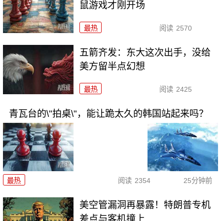
鼠游戏才刚开场
最热
阅读
2570
五箭齐发：东大这次出手，没给
美方留半点幻想
最热
阅读
2425
青瓦台的\"拍桌\"，能让跪太久的韩国站起来吗？
最热
阅读
2354
25分钟前
美空管漏洞再暴露！特朗普专机
差点与客机撞上