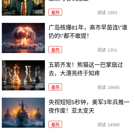
最热
阅读
1853
广岛核爆81年，高市早苗连\"谁
扔的\"都不敢提！
最热
阅读
1351
五箭齐发！熊猫这一巴掌扇过
去，大漂亮终于知疼
最热
阅读
19665
央视短短5秒钟，美军3年兵推一
夜作废！亚太变天
最热
阅读
14968