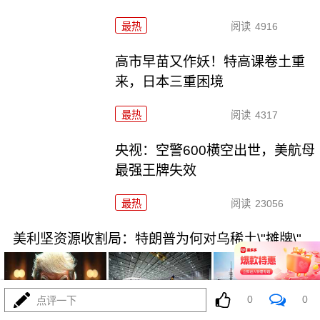
最热
阅读
4916
高市早苗又作妖！特高课卷土重
来，日本三重困境
最热
阅读
4317
央视：空警600横空出世，美航母
最强王牌失效
最热
阅读
23056
美利坚资源收割局：特朗普为何对乌稀土\"摊牌\"
0
0
点评一下