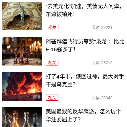
“去美元化”加速，美债无人问津，
东瀛被锁死！
相关
阅读
23221
阿塞拜疆飞行员夸赞“枭龙”：比比
F-16强多了！
相关
阅读
23219
打了4年半，俄回过神，最大对手
不是乌克兰？
相关
阅读
20349
美国最狠的反华鹰派，怎么访个
华还委屈上了？