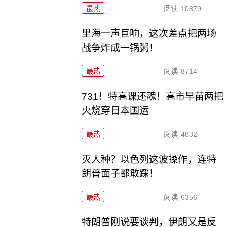
最热
阅读
10879
里海一声巨响，这次差点把两场
战争炸成一锅粥！
最热
阅读
8714
731！特高课还魂！高市早苗两把
火烧穿日本国运
最热
阅读
4832
灭人种？以色列这波操作，连特
朗普面子都敢踩！
最热
阅读
6356
特朗普刚说要谈判，伊朗又是反