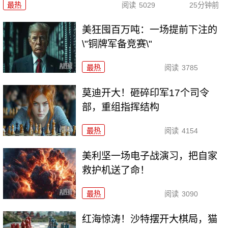
最热
阅读
5029
25分钟前
美狂囤百万吨：一场提前下注的
\"铜牌军备竞赛\"
最热
阅读
3785
莫迪开大！砸碎印军17个司令
部，重组指挥结构
最热
阅读
4154
美利坚一场电子战演习，把自家
救护机送了命！
最热
阅读
3090
红海惊涛！沙特摆开大棋局，猫