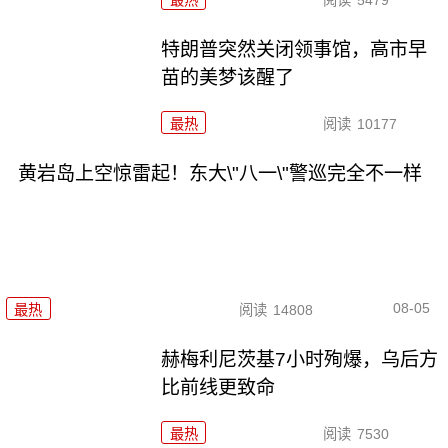
最热
阅读
5479
特朗普突然关闭领事馆，高市早
苗的美梦该醒了
最热
阅读
10177
黄岩岛上空惊雷起！东大\"八一\"警巡完全不一样
08-05
最热
阅读
14808
赫梅利尼茨基7小时殉爆，乌后方
比前线更致命
最热
阅读
7530