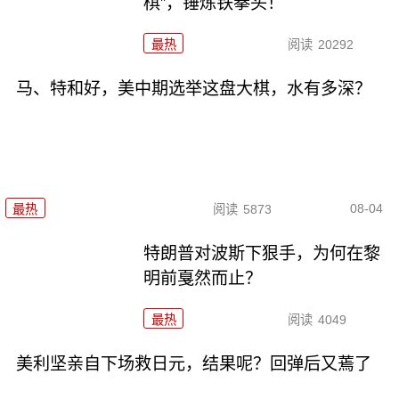
棋”，锤炼铁拳头！
最热
阅读
20292
马、特和好，美中期选举这盘大棋，水有多深？
08-04
最热
阅读
5873
特朗普对波斯下狠手，为何在黎
明前戛然而止？
最热
阅读
4049
美利坚亲自下场救日元，结果呢？回弹后又蔫了