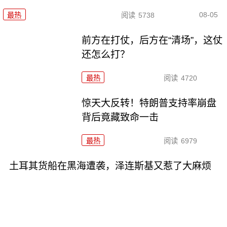
08-05
最热
阅读
5738
前方在打仗，后方在“清场”，这仗
还怎么打？
最热
阅读
4720
惊天大反转！特朗普支持率崩盘
背后竟藏致命一击
最热
阅读
6979
土耳其货船在黑海遭袭，泽连斯基又惹了大麻烦