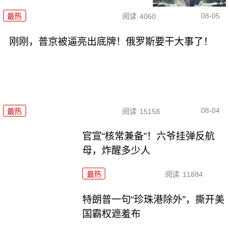
08-05
最热
阅读
4060
刚刚，普京被逼亮出底牌！俄罗斯要干大事了！
08-04
最热
阅读
15158
官宣“核常兼备”！六爷挂弹反航
母，炸醒多少人
最热
阅读
11884
特朗普一句“珍珠港除外”，撕开美
国霸权遮羞布