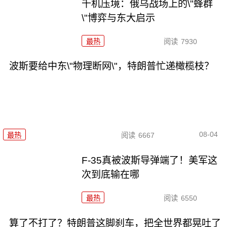
千机压境：俄乌战场上的\"蜂群
\"博弈与东大启示
最热
阅读
7930
波斯要给中东\"物理断网\"，特朗普忙递橄榄枝？
08-04
最热
阅读
6667
F-35真被波斯导弹端了！美军这
次到底输在哪
最热
阅读
6550
算了不打了？特朗普这脚刹车，把全世界都晃吐了