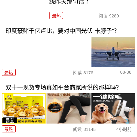
统昨天那句话了
最热
阅读
9289
印度豪赌千亿卢比，要对中国光伏“卡脖子”？
08-08
最热
阅读
8176
双十一现货专场真如平台商家所说的那样吗？
最热
阅读
31145
4小时前