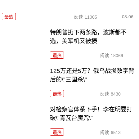
08-06
最热
阅读
11005
特朗普扔下两条路，波斯都不
选，美军机又被揍
最热
阅读
18069
125万还是5万？俄乌战损数字背
后的\"三国杀\"
最热
阅读
8430
对检察官体系下手！李在明要打
破\"青瓦台魔咒\"
最热
阅读
6513