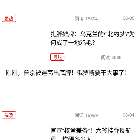
08-05
最热
阅读
15804
扎胖摊牌：乌克兰的\"北约梦\"为
何成了一地鸡毛？
最热
阅读
4869
刚刚，普京被逼亮出底牌！俄罗斯要干大事了！
08-04
最热
阅读
15959
官宣“核常兼备”！六爷挂弹反航
母，炸醒多少人