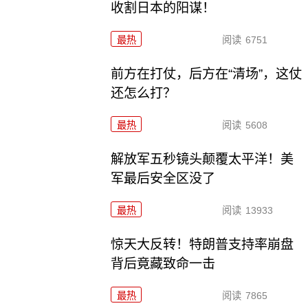
收割日本的阳谋！
最热
阅读
6751
前方在打仗，后方在“清场”，这仗
还怎么打？
最热
阅读
5608
解放军五秒镜头颠覆太平洋！美
军最后安全区没了
最热
阅读
13933
惊天大反转！特朗普支持率崩盘
背后竟藏致命一击
最热
阅读
7865