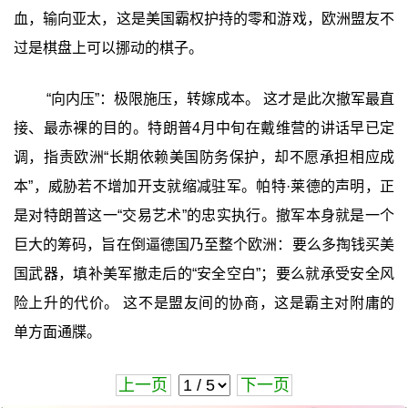
血，输向亚太，这是美国霸权护持的零和游戏，欧洲盟友不
过是棋盘上可以挪动的棋子。
‍“向内压”：极限施压，转嫁成本。 这才是此次撤军最直
接、最赤裸的目的。特朗普4月中旬在戴维营的讲话早已定
调，指责欧洲“长期依赖美国防务保护，却不愿承担相应成
本”，威胁若不增加开支就缩减驻军。帕特·莱德的声明，正
是对特朗普这一“交易艺术”的忠实执行。撤军本身就是一个
巨大的筹码，旨在倒逼德国乃至整个欧洲：要么多掏钱买美
国武器，填补美军撤走后的“安全空白”；要么就承受安全风
险上升的代价。 这不是盟友间的协商，这是霸主对附庸的
单方面通牒。
上一页
下一页