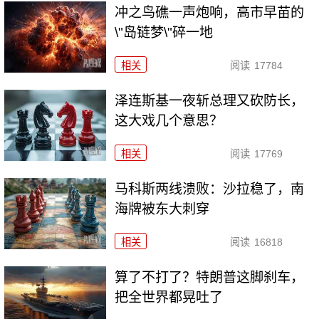
冲之鸟礁一声炮响，高市早苗的
\"岛链梦\"碎一地
相关
阅读
17784
泽连斯基一夜斩总理又砍防长，
这大戏几个意思？
相关
阅读
17769
马科斯两线溃败：沙拉稳了，南
海牌被东大刺穿
相关
阅读
16818
算了不打了？特朗普这脚刹车，
把全世界都晃吐了