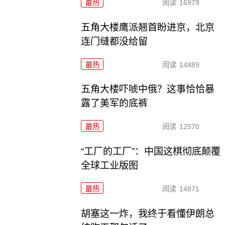
最热
阅读
16979
五角大楼鹰派翘首盼进京，北京
连门缝都没给留
最热
阅读
14889
五角大楼吓唬中俄？这事恰恰暴
露了美军的底裤
最热
阅读
12570
“工厂的工厂”：中国这棋彻底颠覆
全球工业版图
最热
阅读
14871
胡塞这一炸，我终于看懂伊朗总