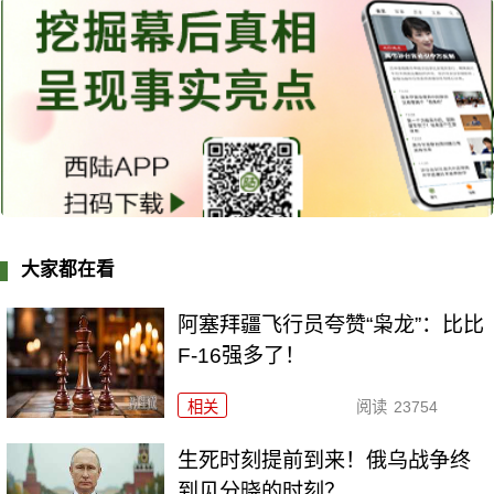
大家都在看
阿塞拜疆飞行员夸赞“枭龙”：比比
F-16强多了！
相关
阅读
23754
生死时刻提前到来！俄乌战争终
到见分晓的时刻？