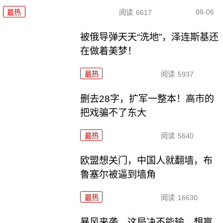
08-06
最热
阅读
6617
被俄导弹天天“洗地”，泽连斯基还
在做着美梦！
最热
阅读
5937
删去28字，扩军一整本！高市的
把戏骗不了东大
最热
阅读
5640
欧盟想关门，中国人就翻墙，布
鲁塞尔被逼到墙角
最热
阅读
16630
暴风来袭，这局决不能输，想赢