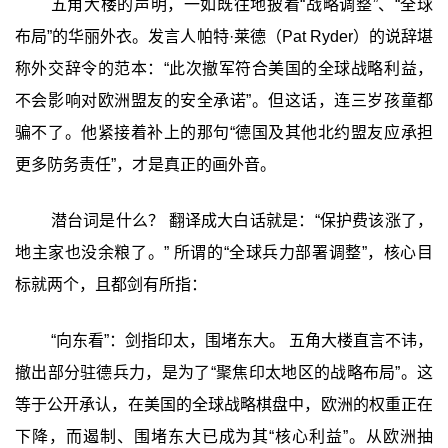
五角大楼的声明，一如既往地披着“战略调整”、“全球
布局”的华丽外衣。发言人帕特·莱德（Pat Ryder）的说辞堪
称外交辞令的范本：“此次撤军符合美国的全球战略利益，
不会影响对欧洲盟友的安全承诺”。但这话，连三岁孩童都
骗不了。他紧接着补上的那句“德国及其他北约盟友应承担
更多防务责任”，才是真正的画外音。
潜台词是什么？ 翻译成大白话就是：“保护费该涨了，
地主家也没余粮了。” 所谓的“全球兵力部署调整”，核心目
标就两个，且都剑有所指：
‍“向东看”：剑指印太，围堵东大。 五角大楼直言不讳，
撤出部分驻德兵力，是为了“聚焦印太地区的战略布局”。这
等于公开承认，在美国的全球战略棋盘中，欧洲的权重正在
下降，而遏制、围堵东大已成为其“核心利益”。从欧洲抽