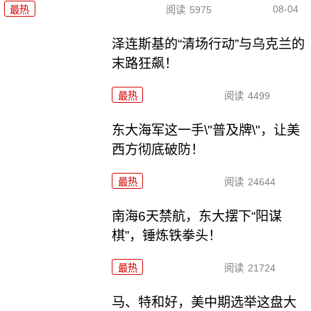
08-04
最热
阅读
5975
泽连斯基的“清场行动”与乌克兰的
末路狂飙！
最热
阅读
4499
东大海军这一手\"普及牌\"，让美
西方彻底破防！
最热
阅读
24644
南海6天禁航，东大摆下“阳谋
棋”，锤炼铁拳头！
最热
阅读
21724
马、特和好，美中期选举这盘大