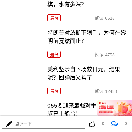
棋，水有多深？
最热
阅读
6525
特朗普对波斯下狠手，为何在黎
明前戛然而止？
最热
阅读
4753
美利坚亲自下场救日元，结果
呢？回弹后又蔫了
最热
阅读
12488
055要迎来最强对手？东瀛万吨新
驱已上船台！
0
0
点评一下
最热
阅读
11347