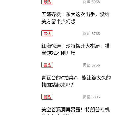
最热
阅读
8058
五箭齐发：东大这次出手，没给
美方留半点幻想
最热
阅读
6765
红海惊涛！沙特摆开大棋局，猫
鼠游戏才刚开场
最热
阅读
5756
青瓦台的\"拍桌\"，能让跪太久的
韩国站起来吗？
最热
阅读
5396
美空管漏洞再暴露！特朗普专机