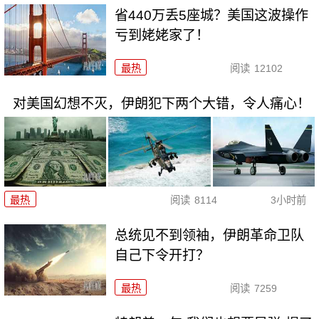
省440万丢5座城？美国这波操作
亏到姥姥家了！
最热
阅读
12102
对美国幻想不灭，伊朗犯下两个大错，令人痛心！
最热
阅读
8114
3小时前
总统见不到领袖，伊朗革命卫队
自己下令开打？
最热
阅读
7259