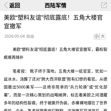
返回
西陆军情
美欧“塑料友谊”彻底露底！五角大楼官
宣撤军
小
大
2026-05-04
自由
美欧“塑料友谊”彻底露底！五角大楼官宣撤军，霸权裂
痕难再缝补
笔者按： 靴子终于落地。五角大楼一纸官宣，犹如一
盆冰水，浇醒了还对“跨大西洋联盟”抱有幻想的看官。从德
国撤出5000美军——这绝非简单的“兵力轮换”或“优化部
署”，而是一次精心策划的战略摊牌，标志着美欧之间潜藏
多年的结构性裂痕，终于被撕开伪装，赤裸裸地摆在了世界
面前。今天，笔者就跟看官们聊聊，这场撤军风波背后，是