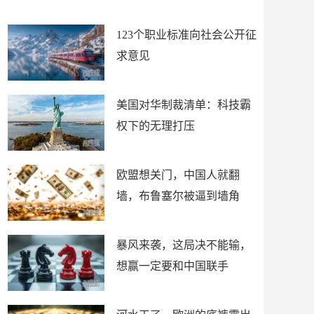
朋友
谋！
123个职业标准向社会公开征
求意见
美国对华制裁清单：科技霸
权下的无理打压
欧盟想关门，中国人就翻
墙，布鲁塞尔被逼到墙角
暴风来袭，这局决不能输，
想赢一定要和中国联手