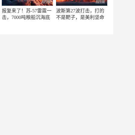
报复来了！苏-57雷霆一
波斯第27波打击，打的
击，7000吨粮船沉海底
不是靶子，是美利坚命
门