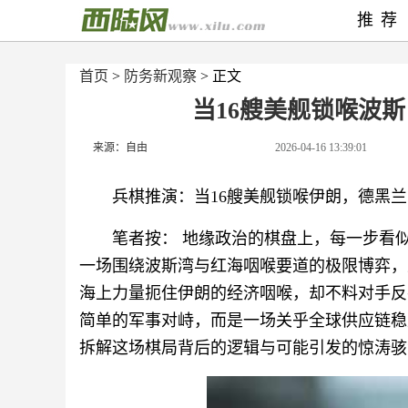
推荐
首页
>
防务新观察
> 正文
当16艘美舰锁喉波
来源：自由
2026-04-16 13:39:01
兵棋推演：当16艘美舰锁喉伊朗，德黑
笔者按： 地缘政治的棋盘上，每一步看
一场围绕波斯湾与红海咽喉要道的极限博弈，
海上力量扼住伊朗的经济咽喉，却不料对手反
简单的军事对峙，而是一场关乎全球供应链稳
拆解这场棋局背后的逻辑与可能引发的惊涛骇