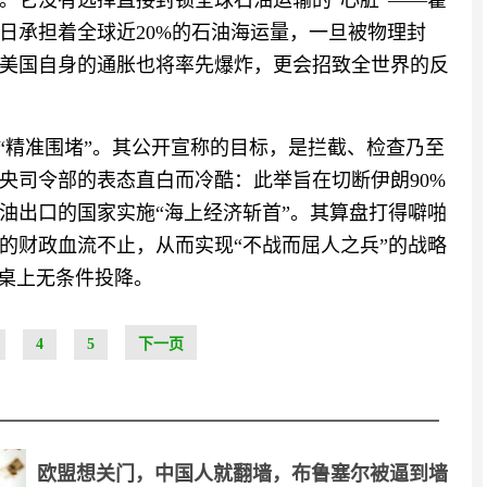
。它没有选择直接封锁全球石油运输的“心脏”——霍
日承担着全球近20%的石油海运量，一旦被物理封
美国自身的通胀也将率先爆炸，更会招致全世界的反
‍“精准围堵”‍。其公开宣称的目标，是拦截、检查乃至
央司令部的表态直白而冷酷：此举旨在切断伊朗90%
油出口的国家实施“海上经济斩首”。其算盘打得噼啪
的财政血流不止，从而实现“不战而屈人之兵”的战略
判桌上无条件投降。
4
5
下一页
欧盟想关门，中国人就翻墙，布鲁塞尔被逼到墙