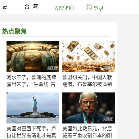
历史
台湾
APP访问
登录
热点聚焦
河水干了，欧洲的底裤
欧盟想关门，中国人就
露出来了，“生命线”告
翻墙，布鲁塞尔被逼到
急
墙角
美国对巴西下死手，卢
美国如此救日元，背后
拉让世界看清谁才是真
藏着三重收割日本的阳