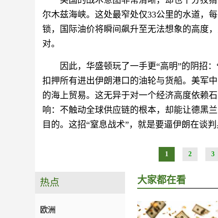
美国的战术意图非常清晰，却也十分狡猾
尔木兹海峡。这处最窄处仅33公里的水道，每
锁，国际油价将瞬间飙升至无法想象的高度，
对。
因此，华盛顿玩了一手更“高明”的阴招：
扣押所有进出伊朗港口的油轮与货船。美军中
的海上贸易。这无异于对一个经济高度依赖石
响：不触动全球供应链的根本，却能让德黑兰
目的。这招“窒息战术”，就是要逼伊朗在谈
1
2
3
大家都在看
热点
欧洲