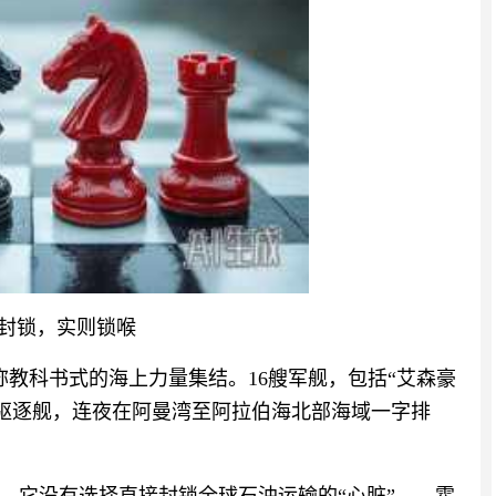
谈封锁，实则锁喉
称教科书式的海上力量集结。16艘军舰，包括“艾森豪
弹驱逐舰，连夜在阿曼湾至阿拉伯海北部海域一字排