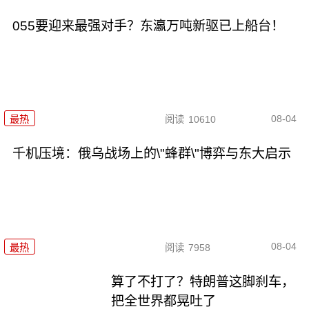
055要迎来最强对手？东瀛万吨新驱已上船台！
08-04
最热
阅读
10610
千机压境：俄乌战场上的\"蜂群\"博弈与东大启示
08-04
最热
阅读
7958
算了不打了？特朗普这脚刹车，
把全世界都晃吐了