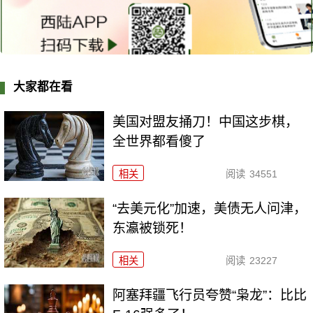
大家都在看
美国对盟友捅刀！中国这步棋，
全世界都看傻了
相关
阅读
34551
“去美元化”加速，美债无人问津，
东瀛被锁死！
相关
阅读
23227
阿塞拜疆飞行员夸赞“枭龙”：比比