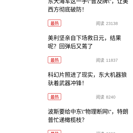
东大海军这一手\"普及牌\"，让美
西方彻底破防！
最热
阅读
23138
美利坚亲自下场救日元，结果
呢？回弹后又蔫了
最热
阅读
11837
科幻片照进了现实，东大机器狼
驮着武器冲锋！
最热
阅读
8240
波斯要给中东\"物理断网\"，特朗
普忙递橄榄枝？