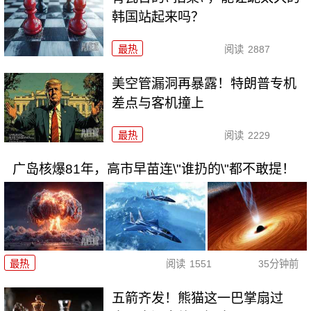
韩国站起来吗？
最热
阅读
2887
美空管漏洞再暴露！特朗普专机
差点与客机撞上
最热
阅读
2229
广岛核爆81年，高市早苗连\"谁扔的\"都不敢提！
最热
阅读
1551
35分钟前
五箭齐发！熊猫这一巴掌扇过