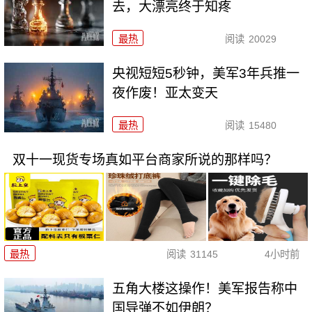
去，大漂亮终于知疼
最热
阅读
20029
央视短短5秒钟，美军3年兵推一
夜作废！亚太变天
最热
阅读
15480
双十一现货专场真如平台商家所说的那样吗？
最热
阅读
31145
4小时前
五角大楼这操作！美军报告称中
国导弹不如伊朗？