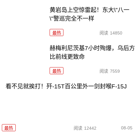
黄岩岛上空惊雷起！东大\"八一
\"警巡完全不一样
最热
阅读
14850
赫梅利尼茨基7小时殉爆，乌后方
比前线更致命
最热
阅读
7559
看不见就挨打！歼-15T百公里外一剑封喉F-15J
08-05
最热
阅读
12442