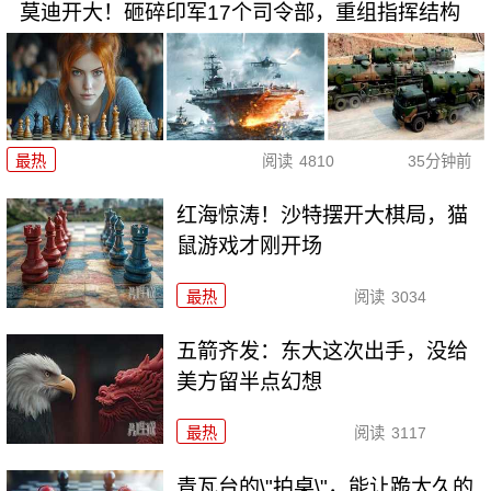
莫迪开大！砸碎印军17个司令部，重组指挥结构
最热
阅读
4810
35分钟前
红海惊涛！沙特摆开大棋局，猫
鼠游戏才刚开场
最热
阅读
3034
五箭齐发：东大这次出手，没给
美方留半点幻想
最热
阅读
3117
青瓦台的\"拍桌\"，能让跪太久的