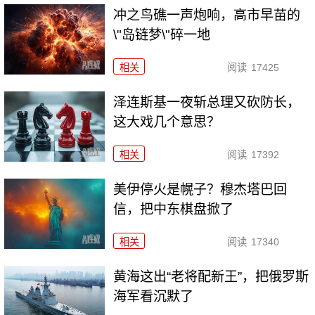
冲之鸟礁一声炮响，高市早苗的
\"岛链梦\"碎一地
相关
阅读
17425
泽连斯基一夜斩总理又砍防长，
这大戏几个意思？
相关
阅读
17392
美伊停火是幌子？穆杰塔巴回
信，把中东棋盘掀了
相关
阅读
17340
黄海这出“老将配新王”，把俄罗斯
海军看沉默了