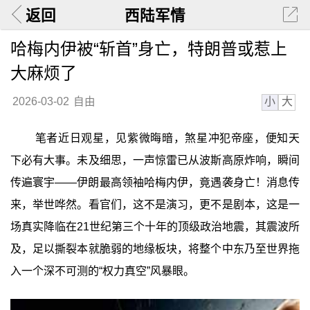
返回
西陆军情
哈梅内伊被“斩首”身亡，特朗普或惹上
大麻烦了
小
大
2026-03-02
自由
笔者近日观星，见紫微晦暗，煞星冲犯帝座，便知天
下必有大事。未及细思，一声惊雷已从波斯高原炸响，瞬间
传遍寰宇——伊朗最高领袖哈梅内伊，竟遇袭身亡！消息传
来，举世哗然。看官们，这不是演习，更不是剧本，这是一
场真实降临在21世纪第三个十年的顶级政治地震，其震波所
及，足以撕裂本就脆弱的地缘板块，将整个中东乃至世界拖
入一个深不可测的“权力真空”风暴眼。