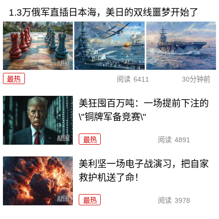
1.3万俄军直插日本海，美日的双线噩梦开始了
最热
阅读
6411
30分钟前
美狂囤百万吨：一场提前下注的
\"铜牌军备竞赛\"
最热
阅读
4891
美利坚一场电子战演习，把自家
救护机送了命！
最热
阅读
3978