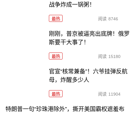
战争炸成一锅粥！
最热
阅读
8746
刚刚，普京被逼亮出底牌！俄罗
斯要干大事了！
最热
阅读
15180
官宣“核常兼备”！六爷挂弹反航
母，炸醒多少人
最热
阅读
11904
特朗普一句“珍珠港除外”，撕开美国霸权遮羞布