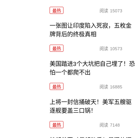
最热
阅读
15073
一张图让印度陷入死寂，五枚金
牌背后的终极真相
最热
阅读
10573
美国踏进3个大坑把自己埋了！恐
怕一个都爬不出
最热
阅读
16885
上将一封信捅破天！美军五艘驱
逐舰要盖三口锅！
最热
阅读
7148