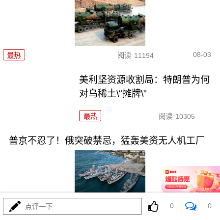
08-03
最热
阅读
11194
美利坚资源收割局：特朗普为何
对乌稀土\"摊牌\"
最热
阅读
10305
普京不忍了！俄突破禁忌，猛轰美资无人机工厂
0
0
08-03
点评一下
最热
阅读
8759