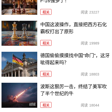
F-16强多了！
相关
阅读
23227
中国这波操作，直接把西方石化
霸权打出了原形
相关
阅读
19989
德国偷偷摸摸找中国“命门”，这牙
呲得起来吗？
相关
阅读
18803
波斯这狠厉一击，终结了美军吹
了半个世纪的牛
相关
阅读
18044