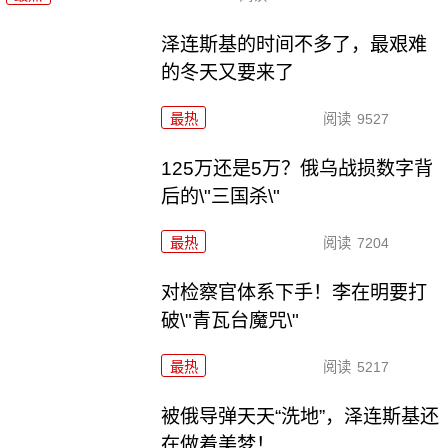
泽连斯基的时间不多了，最艰难
的冬天又要来了
最热
阅读
9527
125万还是5万？俄乌战损数字背
后的\"三国杀\"
最热
阅读
7204
对检察官体系下手！李在明要打
破\"青瓦台魔咒\"
最热
阅读
5217
被俄导弹天天“洗地”，泽连斯基还
在做着美梦！