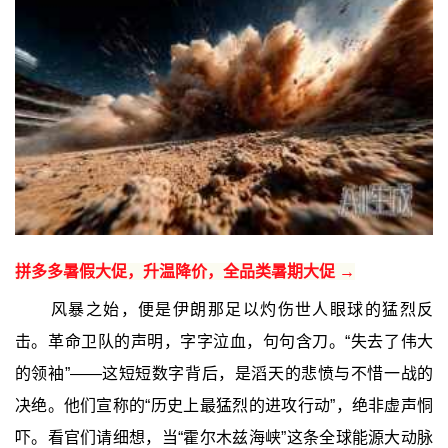
拼多多暑假大促，升温降价，全品类暑期大促 →
风暴之始，便是伊朗那足以灼伤世人眼球的猛烈反
击。革命卫队的声明，字字泣血，句句含刀。“失去了伟大
的领袖”——这短短数字背后，是滔天的悲愤与不惜一战的
决绝。他们宣称的“历史上最猛烈的进攻行动”，绝非虚声恫
吓。看官们请细想，当“霍尔木兹海峡”这条全球能源大动脉