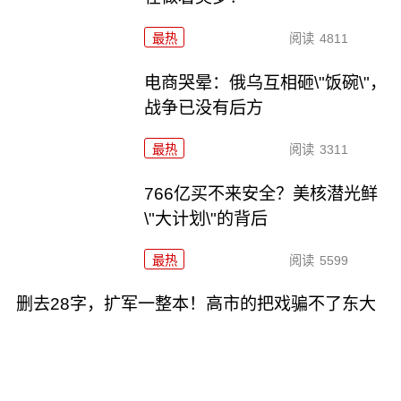
最热
阅读
4811
电商哭晕：俄乌互相砸\"饭碗\"，
战争已没有后方
最热
阅读
3311
766亿买不来安全？美核潜光鲜
\"大计划\"的背后
最热
阅读
5599
删去28字，扩军一整本！高市的把戏骗不了东大