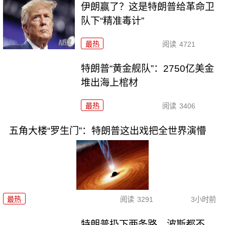
伊朗赢了？这是特朗普给革命卫
队下“精准毒计”
最热
阅读
4721
特朗普“黄金舰队”：2750亿美金
堆出海上棺材
最热
阅读
3406
五角大楼“罗生门”：特朗普这出戏把全世界演懵
最热
阅读
3291
3小时前
特朗普扔下两条路，波斯都不