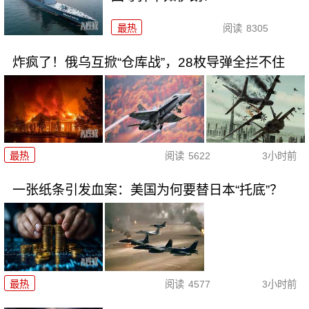
最热
阅读
8305
炸疯了！俄乌互掀“仓库战”，28枚导弹全拦不住
最热
阅读
5622
3小时前
一张纸条引发血案：美国为何要替日本“托底”？
最热
阅读
4577
3小时前